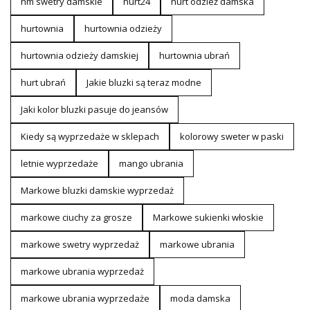
hm swetry damskie
hurt24
hurt odzież damska
hurtownia
hurtownia odzieży
hurtownia odzieży damskiej
hurtownia ubrań
hurt ubrań
Jakie bluzki są teraz modne
Jaki kolor bluzki pasuje do jeansów
Kiedy są wyprzedaże w sklepach
kolorowy sweter w paski
letnie wyprzedaże
mango ubrania
Markowe bluzki damskie wyprzedaż
markowe ciuchy za grosze
Markowe sukienki włoskie
markowe swetry wyprzedaż
markowe ubrania
markowe ubrania wyprzedaż
markowe ubrania wyprzedaże
moda damska