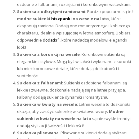
ozdobne z falbanami, rozcięciami i koronkowymi wstawkami.
Sukienka z odkrytymi ramionami
: Bardzo popularne są też
modne sukienki
hiszpanki
na wesele na lato
, które
eksponują ramiona. Dodają one romantycznego i kobiecego
charakteru, idealnie wpisując się w letnią atmosferę. Dobierz
odpowiednie
dodatki
, które nadadzą modelowi elegancki
look!
Sukienka z koronką na wesele
: Koronkowe sukienki są
eleganckie i stylowe. Mogą być w całości wykonane z koronki
lub mieć koronkowe detale, które dodają delikatności i
subtelności.
Sukienka z falbanami
: Sukienki ozdobione falbanami są
lekkie i zwiewne, doskonale nadają się na letnie przyjęcia.
Falbany dodają sukience dynamiki i romantyzmu.
Sukienka w kwiaty na wesele
: Letnie wesela to doskonała
okazja, aby założyć sukienkę w kwiatowe wzory.
Modne
sukienki w kwiaty na wesele na lato
są niezwykle trendy i
dodają stylizacji świeżości i lekkości!
Sukienka plisowana
: Plisowane sukienki dodają stylizacji