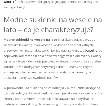
wesele
, które z pewnością przyciągną spojrzenia i podkreślą urok
każdej kobiety!
Modne sukienki na wesele na
lato – co je charakteryzuje?
Modne sukienki na wesele na lato
charakteryzują się przede
wszystkim lekkością i zwiewnością. Wykonane są z delikatnych,
przewiewnych materiałów takich jak jedwab, szyfon, czy
bawełna
, co
zapewnia komfort noszenia nawet w najgorętsze dni. Wzory i kolory
są jasne i żywe – dominują pastele, kwiatowe motywy oraz subtelne
koronki, które dodają romantycznego uroku. Fasony są często
luźniejsze, z falbanami, rozcięciami i odkrytymi ramionami, co
pozwala na większą swobodę ruchów!
W porównaniu do sukienek na chłodniejszy okres, letnie kreacje są
bardziej odkryte. Zamiast ciężkich tkanin jak aksamit czy wełna, które
chronią przed zimnem, letnie sukienki stawiają na oddychające
materiały. Zamiast długich rękawów, golfów czy bogatych zdobień