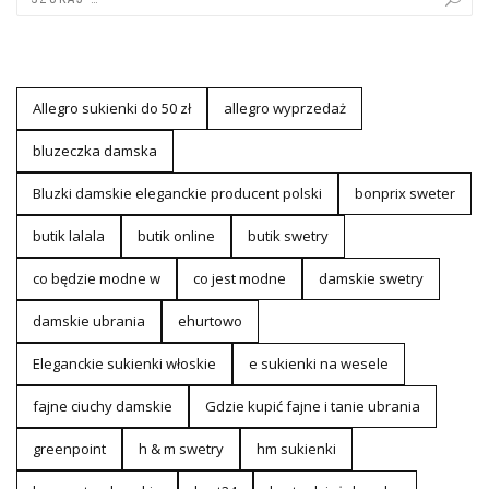
Allegro sukienki do 50 zł
allegro wyprzedaż
bluzeczka damska
Bluzki damskie eleganckie producent polski
bonprix sweter
butik lalala
butik online
butik swetry
co będzie modne w
co jest modne
damskie swetry
damskie ubrania
ehurtowo
Eleganckie sukienki włoskie
e sukienki na wesele
fajne ciuchy damskie
Gdzie kupić fajne i tanie ubrania
greenpoint
h & m swetry
hm sukienki