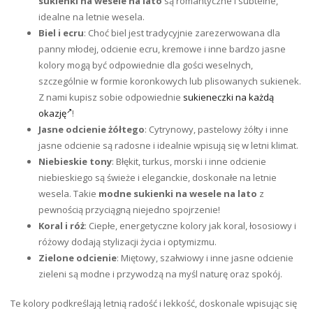
sukienki na wesele na lato
są romantyczne i subtelne,
idealne na letnie wesela.
Biel i ecru
: Choć biel jest tradycyjnie zarezerwowana dla
panny młodej, odcienie ecru, kremowe i inne bardzo jasne
kolory mogą być odpowiednie dla gości weselnych,
szczególnie w formie koronkowych lub plisowanych sukienek.
Z nami kupisz sobie odpowiednie
sukieneczki na każdą
okazję
!
Jasne odcienie żółtego
: Cytrynowy, pastelowy żółty i inne
jasne odcienie są radosne i idealnie wpisują się w letni klimat.
Niebieskie tony
: Błękit, turkus, morski i inne odcienie
niebieskiego są świeże i eleganckie, doskonałe na letnie
wesela. Takie
modne sukienki na wesele na lato
z
pewnością przyciągną niejedno spojrzenie!
Koral i róż
: Ciepłe, energetyczne kolory jak koral, łososiowy i
różowy dodają stylizacji życia i optymizmu.
Zielone odcienie
: Miętowy, szałwiowy i inne jasne odcienie
zieleni są modne i przywodzą na myśl naturę oraz spokój.
Te kolory podkreślają letnią radość i lekkość, doskonale wpisując się