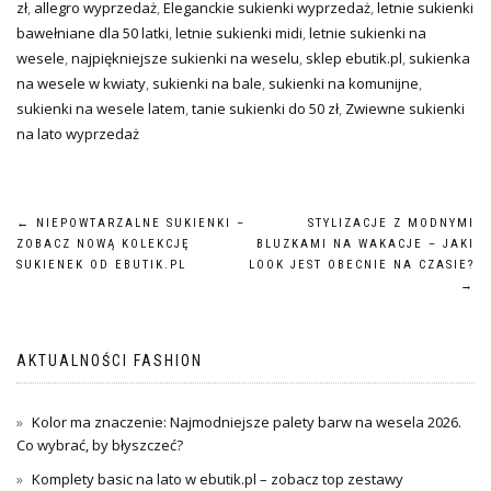
zł
,
allegro wyprzedaż
,
Eleganckie sukienki wyprzedaż
,
letnie sukienki
bawełniane dla 50 latki
,
letnie sukienki midi
,
letnie sukienki na
wesele
,
najpiękniejsze sukienki na weselu
,
sklep ebutik.pl
,
sukienka
na wesele w kwiaty
,
sukienki na bale
,
sukienki na komunijne
,
sukienki na wesele latem
,
tanie sukienki do 50 zł
,
Zwiewne sukienki
na lato wyprzedaż
Nawigacja
←
NIEPOWTARZALNE SUKIENKI –
STYLIZACJE Z MODNYMI
ZOBACZ NOWĄ KOLEKCJĘ
BLUZKAMI NA WAKACJE – JAKI
wpisu
SUKIENEK OD EBUTIK.PL
LOOK JEST OBECNIE NA CZASIE?
→
AKTUALNOŚCI FASHION
Kolor ma znaczenie: Najmodniejsze palety barw na wesela 2026.
Co wybrać, by błyszczeć?
Komplety basic na lato w ebutik.pl – zobacz top zestawy