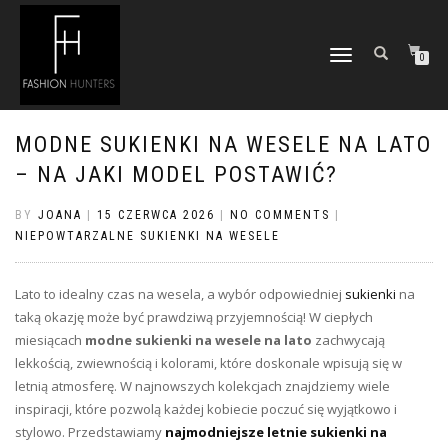
TOGGLE
0
NAVIGATION
MODNE SUKIENKI NA WESELE NA LATO
– NA JAKI MODEL POSTAWIĆ?
BY
JOANA
|
15 CZERWCA 2026
|
NO COMMENTS
|
NIEPOWTARZALNE SUKIENKI NA WESELE
Lato to idealny czas na wesela, a wybór odpowiedniej
sukienki
na
taką okazję może być prawdziwą przyjemnością! W ciepłych
miesiącach
modne sukienki na wesele na lato
zachwycają
lekkością, zwiewnością i kolorami, które doskonale wpisują się w
letnią atmosferę. W najnowszych kolekcjach znajdziemy wiele
inspiracji, które pozwolą każdej kobiecie poczuć się wyjątkowo i
stylowo. Przedstawiamy
najmodniejsze letnie sukienki na