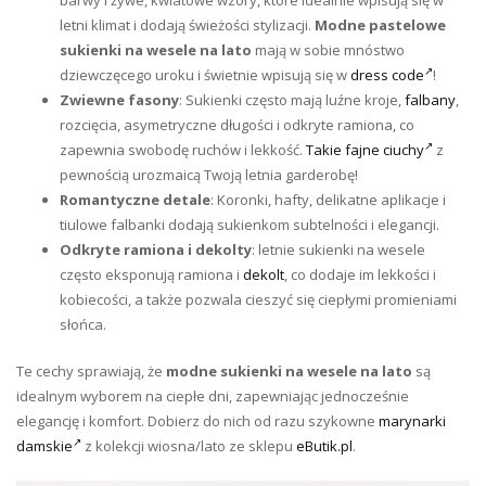
barwy i żywe, kwiatowe wzory, które idealnie wpisują się w
letni klimat i dodają świeżości stylizacji.
Modne pastelowe
sukienki na wesele na lato
mają w sobie mnóstwo
dziewczęcego uroku i świetnie wpisują się w
dress code
!
Zwiewne fasony
: Sukienki często mają luźne kroje,
falbany
,
rozcięcia, asymetryczne długości i odkryte ramiona, co
zapewnia swobodę ruchów i lekkość.
Takie fajne ciuchy
z
pewnością urozmaicą Twoją letnia garderobę!
Romantyczne detale
: Koronki, hafty, delikatne aplikacje i
tiulowe falbanki dodają sukienkom subtelności i elegancji.
Odkryte ramiona i dekolty
: letnie sukienki na wesele
często eksponują ramiona i
dekolt
, co dodaje im lekkości i
kobiecości, a także pozwala cieszyć się ciepłymi promieniami
słońca.
Te cechy sprawiają, że
modne sukienki na wesele na lato
są
idealnym wyborem na ciepłe dni, zapewniając jednocześnie
elegancję i komfort. Dobierz do nich od razu szykowne
marynarki
damskie
z kolekcji wiosna/lato ze sklepu
eButik.pl
.