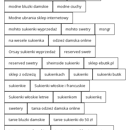
modne bluzki damskie
modne ciuchy
Modne ubrania sklep internetowy
mohito sukienki wyprzedaż
mohito swetry
msngr
na wesele sukienka
odzież damska online
Orsay sukienki wyprzedaż
reserved swetr
reserved swetry
sheinside sukienki
sklep ebutik.pl
sklep z odzieżą
sukienkach
sukienki
sukienki butik
sukienkie
Sukienki włoskie i francuskie
Sukienki włoskie letnie
sukienkom
sukienkę
swetery
tania odzież damska online
tanie bluzki damskie
tanie sukienki do 50 zł