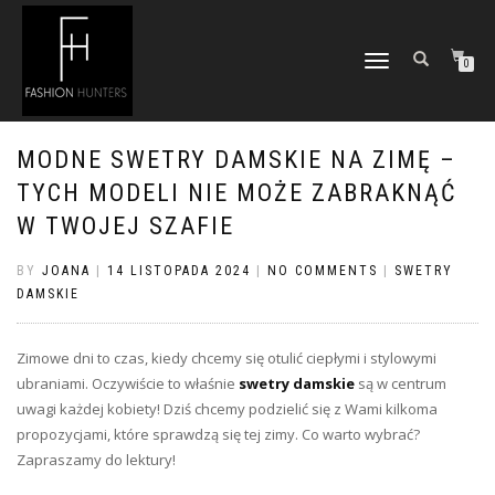
TOGGLE
0
NAVIGATION
MODNE SWETRY DAMSKIE NA ZIMĘ –
TYCH MODELI NIE MOŻE ZABRAKNĄĆ
W TWOJEJ SZAFIE
BY
JOANA
|
14 LISTOPADA 2024
|
NO COMMENTS
|
SWETRY
DAMSKIE
Zimowe dni to czas, kiedy chcemy się otulić ciepłymi i stylowymi
ubraniami. Oczywiście to właśnie
swetry damskie
są w centrum
uwagi każdej kobiety! Dziś chcemy podzielić się z Wami kilkoma
propozycjami, które sprawdzą się tej zimy. Co warto wybrać?
Zapraszamy do lektury!