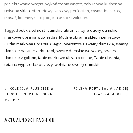
projektowanie wnętrz, wykończenia wnętrz, zabudowa kuchenna.
unisono
sklep
internetowy, zestawy perfection, cosmetics cocos,
masaż, kosmetyki, co pod, make up revolution.
Tagged
butik z odzieżą
,
damskie ubrania
,
fajne ciuchy damskie
,
markowe ubrania wyprzedaż
,
Modne ubrania sklep internetowy
,
Outlet markowe ubrania Allegro
,
oversizowa swetry damskie
,
swetry
damskie na zimę z ebutik.pl
,
swetry damskie we wzory
,
swetry
damskie z golfem
,
tanie markowe ubrania online
,
Tanie ubrania
,
totalna wyprzedaż odzieży
,
wełniane swetry damskie
Nawigacja
←
KOLEKCJA PLUS SIZE W
POLSKA PORTUGALIA JAK SIĘ
HURCIE – NOWE WIOSENNE
UBRAĆ NA MECZ
→
wpisu
MODELE
AKTUALNOŚCI FASHION