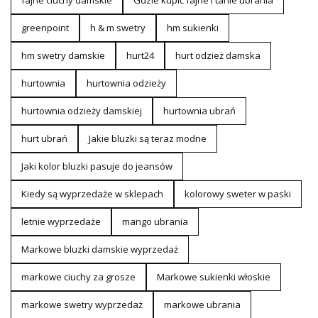
fajne ciuchy damskie
Gdzie kupić fajne i tanie ubrania
greenpoint
h & m swetry
hm sukienki
hm swetry damskie
hurt24
hurt odzież damska
hurtownia
hurtownia odzieży
hurtownia odzieży damskiej
hurtownia ubrań
hurt ubrań
Jakie bluzki są teraz modne
Jaki kolor bluzki pasuje do jeansów
Kiedy są wyprzedaże w sklepach
kolorowy sweter w paski
letnie wyprzedaże
mango ubrania
Markowe bluzki damskie wyprzedaż
markowe ciuchy za grosze
Markowe sukienki włoskie
markowe swetry wyprzedaż
markowe ubrania