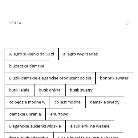
Allegro sukienki do 50 zł
allegro wyprzedaż
bluzeczka damska
Bluzki damskie eleganckie producent polski
bonprix sweter
butik lalala
butik online
butik swetry
co będzie modne w
co jest modne
damskie swetry
damskie ubrania
ehurtowo
Eleganckie sukienki włoskie
e sukienki na wesele