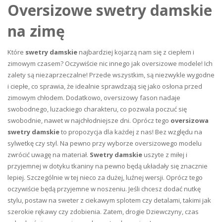
Oversizowe swetry damskie
na zimę
Które
swetry damskie
najbardziej kojarzą nam się z ciepłem i
zimowym czasem? Oczywiście nic innego jak oversizowe modele! Ich
zalety są niezaprzeczalne! Przede wszystkim, są niezwykle wygodne
i ciepłe, co sprawia, że idealnie sprawdzają się jako osłona przed
zimowym chłodem. Dodatkowo, oversizowy fason nadaje
swobodnego, luzackiego charakteru, co pozwala poczuć się
swobodnie, nawet w najchłodniejsze dni.
Oprócz tego
oversizowa
swetry damskie
to propozycja dla każdej z nas! Bez względu na
sylwetkę czy styl. Na pewno przy wyborze oversizowego modelu
zwrócić uwagę na materiał.
Swetry damskie
uszyte z miłej i
przyjemnej w dotyku tkaniny na pewno będą układały się znacznie
lepiej. Szczególnie w tej nieco za dużej, luźnej wersji. Oprócz tego
oczywiście będą przyjemne w noszeniu. Jeśli chcesz dodać nutkę
stylu, postaw na sweter z ciekawym splotem czy detalami, takimi jak
szerokie rękawy czy zdobienia. Zatem, drogie Dziewczyny, czas