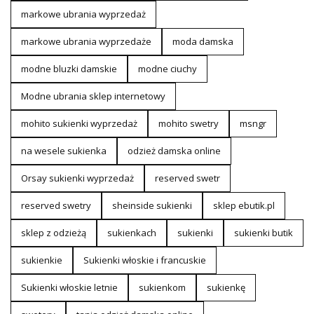
markowe ubrania wyprzedaż
markowe ubrania wyprzedaże
moda damska
modne bluzki damskie
modne ciuchy
Modne ubrania sklep internetowy
mohito sukienki wyprzedaż
mohito swetry
msngr
na wesele sukienka
odzież damska online
Orsay sukienki wyprzedaż
reserved swetr
reserved swetry
sheinside sukienki
sklep ebutik.pl
sklep z odzieżą
sukienkach
sukienki
sukienki butik
sukienkie
Sukienki włoskie i francuskie
Sukienki włoskie letnie
sukienkom
sukienkę