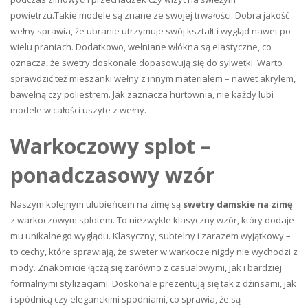
powietrzu.Takie modele są znane ze swojej trwałości. Dobra jakość
wełny sprawia, że ubranie utrzymuje swój kształt i wygląd nawet po
wielu praniach. Dodatkowo, wełniane włókna są elastyczne, co
oznacza, że swetry doskonale dopasowują się do sylwetki. Warto
sprawdzić też mieszanki wełny z innym materiałem – nawet akrylem,
bawełną czy poliestrem. Jak zaznacza
hurtownia
, nie każdy lubi
modele w całości uszyte z wełny.
Warkoczowy splot –
ponadczasowy wzór
Naszym kolejnym ulubieńcem na zimę są
swetry damskie na zimę
z warkoczowym splotem. To niezwykle klasyczny wzór, który dodaje
mu unikalnego wyglądu. Klasyczny, subtelny i zarazem wyjątkowy –
to cechy, które sprawiają, że
sweter w warkocze
nigdy nie wychodzi z
mody. Znakomicie łączą się zarówno z casualowymi, jak i bardziej
formalnymi stylizacjami. Doskonale prezentują się tak z dżinsami, jak
i spódnicą czy eleganckimi spodniami, co sprawia, że są