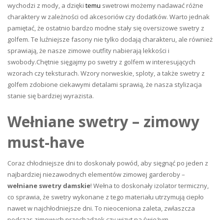
wychodzi z mody, a dzięki
temu
swetrowi możemy nadawać różne
charaktery w zależności od akcesoriów czy dodatków. Warto jednak
pamiętać, że ostatnio bardzo modne stały się oversizowe swetry z
golfem. Te luźniejsze fasony nie tylko dodają charakteru, ale również
sprawiają, że nasze zimowe outfity nabierają lekkości i
swobody.Chętnie sięgajmy po swetry z golfem w interesujących
wzorach czy teksturach. Wzory norweskie, sploty, a także swetry z
golfem zdobione ciekawymi detalami sprawią, że nasza stylizacja
stanie się bardziej wyrazista.
Wełniane swetry – zimowy
must-have
Coraz chłodniejsze dni to doskonały powód, aby sięgnąć po jeden z
najbardziej niezawodnych elementów zimowej garderoby –
wełniane swetry damskie
! Wełna to doskonały izolator termiczny,
co sprawia, że swetry wykonane z tego materiału utrzymują ciepło
nawet w najchłodniejsze dni. To nieoceniona zaleta, zwłaszcza
podczas zimowych przechadzek czy wizyt na świeżym