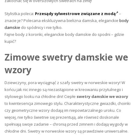
zakochać się w oversizowych swetrach na zimę!
Stylistka poleca:
Przesądy sylwestrowe związane z modą
–
znacie je? Polecana ekskluzywna bielizna damska, eleganckie
body
damskie
do spódnicy i nie tylko.
Fajne body z koronki, eleganckie body damskie do spodni – gdzie
kupić?
Zimowe swetry damskie we
wzory
Dziewczyny, pora wyciągnąć z szafy swetry w norweskie wzory! W
końcu jak nic innego są niezastąpione w kreowaniu przytulnego i
stylowego looku na chłodne dni! Ciepłe
swetry damskie we wzory
to kwintesencja zimowego stylu. Charakterystyczne gwiazdki, choinki
czy geometryczne wzory dodają im niepowtarzalnego uroku. Co
więcej, nie tylko świetnie się prezentują, ale również doskonale
spełniają swoje zadanie – chronią przed zimnem i dodają wygody w
chłodne dni. Swetry w norweskie wzory są prawdziwie uniwersalne.