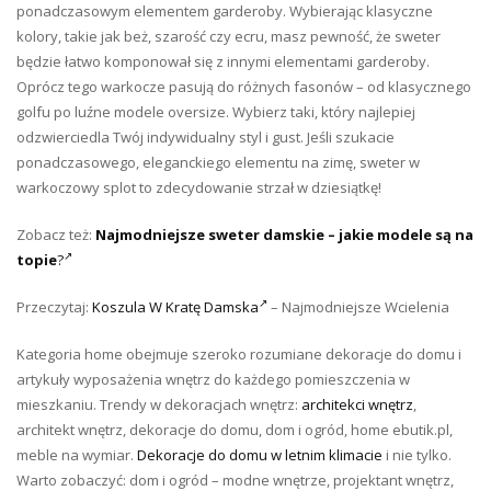
ponadczasowym elementem garderoby. Wybierając klasyczne
kolory, takie jak beż, szarość czy ecru, masz pewność, że sweter
będzie łatwo komponował się z innymi elementami garderoby.
Oprócz tego warkocze pasują do różnych fasonów – od klasycznego
golfu po luźne modele oversize. Wybierz taki, który najlepiej
odzwierciedla Twój indywidualny styl i gust. Jeśli szukacie
ponadczasowego, eleganckiego elementu na zimę, sweter w
warkoczowy splot to zdecydowanie strzał w dziesiątkę!
Zobacz też:
Najmodniejsze sweter damskie – jakie modele są na
topie
?
Przeczytaj:
Koszula W Kratę Damska
– Najmodniejsze Wcielenia
Kategoria home obejmuje szeroko rozumiane dekoracje do domu i
artykuły wyposażenia wnętrz do każdego pomieszczenia w
mieszkaniu. Trendy w dekoracjach wnętrz:
architekci wnętrz
,
architekt wnętrz, dekoracje do domu, dom i ogród, home ebutik.pl,
meble na wymiar.
Dekoracje do domu w letnim klimacie
i nie tylko.
Warto zobaczyć: dom i ogród – modne wnętrze, projektant wnętrz,