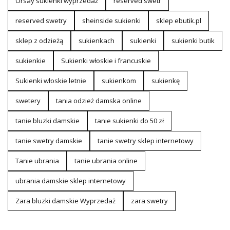
Orsay sukienki wyprzedaż
reserved swetr
reserved swetry
sheinside sukienki
sklep ebutik.pl
sklep z odzieżą
sukienkach
sukienki
sukienki butik
sukienkie
Sukienki włoskie i francuskie
Sukienki włoskie letnie
sukienkom
sukienkę
swetery
tania odzież damska online
tanie bluzki damskie
tanie sukienki do 50 zł
tanie swetry damskie
tanie swetry sklep internetowy
Tanie ubrania
tanie ubrania online
ubrania damskie sklep internetowy
Zara bluzki damskie Wyprzedaż
zara swetry