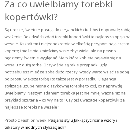
Za co uwielbiamy torebki
kopertówki?
Są urocze, świetnie pasują do eleganckich ciuchów i naprawdę robią
wrażenie! Bez dwóch zdań torebki kopertówki to najlepsza opcja na
wesele. Kształtem i niejednokrotnie wielkością przypominają często
kopertę i może nie zmieścimy w nie zbyt wiele, ale na pewno
będziemy świetnie wyglądać. Mało która kobieta pojawia się na
weselu z dużą torbą. Oczywiście są takie przypadki, gdy
potrzebujesz mieć ze sobą dużo rzeczy, wtedy warto wziąć ze sobą
po prostu większą torbę i to także jest w porządku. Elegancja
stylizacja uzupełniona o szykowną torebkę to coś, co naprawdę
uwielbiamy. Naszym zdaniem torebka jest nie mniej ważna niż na
przykład biżuteria – co Wy na to? Czy też uważacie kopertówki za
najlepsze torebki na wesele?
Prosto z Fashion week:
Pasjans stylu Jak łączyć różne wzory i
tekstury w modnych stylizacjach
?