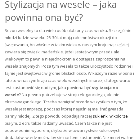
Stylizacja na wesele – jaka
powinna ona być?
Sezon weselny to dla wielu osób ulubiony czas w roku. Szczególnie
młodzi ludzie w wieku 25-30 lat mają całe mnóstwo okazji do
świętowania, bo właśnie w takim wieku w naszym kraju najczęściej
zawiera się związki małżeńskie. Jeżeli jesteś w tym przedziale
wiekowym to pewnie niejednokrotnie dostajesz zaproszenia na
wesela znajomych. Poza tym wesela to także uroczystości rodzinne i
fajnie jest świętować w gronie bliskich osób. W każdym razie wiosna i
lato to w naszym kraju czas wielu weselnych imprez, dlatego warto
jest zastanowić się nad tym, jaka powinna być
stylizacja na
wesele
? Na pewno potrzebujesz stroju eleganckiego, ale nie
ekstrawaganckiego. Trzeba pamiętać przede wszystkim o tym, że
wesele jest imprezą, podczas której najjaśniej ma lśnić gwiazda
panny młodej. Z tego powodu odpadają raczej
sukienki w kolorze
białym, z ecru także radzimy uważać. Czerń także nie jest
odpowiednim wyborem, chyba że w towarzystwie kolorowych
dodatków, wtedy można by się nad tym zastanowić. Nie mniej ważne