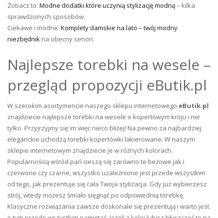
Zobacz to:
Modne dodatki które uczynią stylizację modną
– kilka
sprawdzonych sposobów.
Ciekawe i modne:
Komplety damskie na lato – twój modny
niezbędnik
na obecny senon.
Najlepsze torebki na wesele –
przegląd propozycji eButik.pl
W szerokim asortymencie naszego sklepu internetowego
eButik.pl
znajdziecie najlepsze torebki na wesele o kopertowym kroju i nie
tylko. Przyjrzyjmy się im więc nieco bliżej! Na pewno za najbardziej
eleganckie uchodzą torebki kopertówki lakierowane. W naszym
sklepie internetowym znajdziecie je w różnych kolorach.
Popularnością wśród pań cieszą się zarówno te beżowe jak i
czerwone czy czarne, wszystko uzależnione jest przede wszystkim
od tego, jak prezentuje się cała Twoja stylizacja. Gdy już wybierzesz
strój, wtedy możesz śmiało sięgnąć po odpowiednią torebkę.
Klasyczne rozwiązania zawsze doskonale się prezentują i warto jest
o tym przede wszystkim pamiętać. Jeżeli z kolei lubisz błyszczeć to na