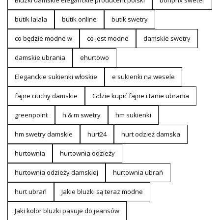
Bluzki damskie eleganckie producent polski
bonprix sweter
butik lalala
butik online
butik swetry
co będzie modne w
co jest modne
damskie swetry
damskie ubrania
ehurtowo
Eleganckie sukienki włoskie
e sukienki na wesele
fajne ciuchy damskie
Gdzie kupić fajne i tanie ubrania
greenpoint
h & m swetry
hm sukienki
hm swetry damskie
hurt24
hurt odzież damska
hurtownia
hurtownia odzieży
hurtownia odzieży damskiej
hurtownia ubrań
hurt ubrań
Jakie bluzki są teraz modne
Jaki kolor bluzki pasuje do jeansów