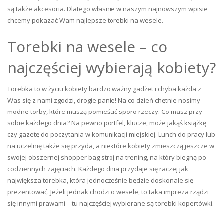
są także akcesoria. Dlatego własnie w naszym najnowszym wpisie
chcemy pokazać Wam najlepsze torebki na wesele.
Torebki na wesele – co
najczęściej wybierają kobiety?
Torebka to w życiu kobiety bardzo ważny gadżet i chyba każda z
Was się z nami zgodzi, drogie panie! Na co dzień chętnie nosimy
modne torby, które muszą pomieścić sporo rzeczy. Co masz przy
sobie każdego dnia? Na pewno portfel, klucze, może jakąś książkę
czy gazetę do poczytania w komunikacji miejskiej. Lunch do pracy lub
na uczelnię także się przyda, a niektóre kobiety zmieszczą jeszcze w
swojej obszernej shopper bag strój na trening, na który biegną po
codziennych zajęciach. Każdego dnia przydaje się raczej jak
największa torebka, która jednocześnie będzie doskonale się
prezentować. Jeżeli jednak chodzi o wesele, to taka impreza rządzi
się innymi prawami – tu najczęściej wybierane są torebki kopertówki.