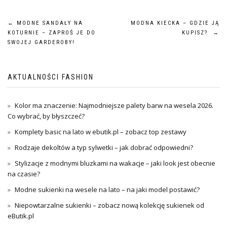
Nawigacja
←
MODNE SANDAŁY NA
MODNA KIECKA – GDZIE JĄ
KOTURNIE – ZAPROŚ JE DO
KUPISZ?
→
wpisu
SWOJEJ GARDEROBY!
AKTUALNOŚCI FASHION
Kolor ma znaczenie: Najmodniejsze palety barw na wesela 2026.
Co wybrać, by błyszczeć?
Komplety basic na lato w ebutik.pl – zobacz top zestawy
Rodzaje dekoltów a typ sylwetki – jak dobrać odpowiedni?
Stylizacje z modnymi bluzkami na wakacje – jaki look jest obecnie
na czasie?
Modne sukienki na wesele na lato – na jaki model postawić?
Niepowtarzalne sukienki – zobacz nową kolekcję sukienek od
eButik.pl