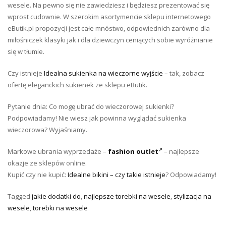
wesele. Na pewno się nie zawiedziesz i będziesz prezentować się
wprost cudownie. W szerokim asortymencie sklepu internetowego
eButik.pl propozycji jest całe mnóstwo, odpowiednich zarówno dla
miłośniczek klasyki jak i dla dziewczyn ceniących sobie wyróżnianie
się w tłumie.
Czy istnieje
Idealna sukienka na wieczorne wyjście
– tak, zobacz
ofertę eleganckich sukienek ze sklepu eButik.
Pytanie dnia: Co mogę ubrać do wieczorowej sukienki?
Podpowiadamy! Nie wiesz jak powinna wyglądać sukienka
wieczorowa? Wyjaśniamy.
Markowe ubrania wyprzedaże –
fashion outlet
– najlepsze
okazje ze sklepów online.
Kupić czy nie kupić:
Idealne bikini – czy takie istnieje
? Odpowiadamy!
Tagged
jakie dodatki do
,
najlepsze torebki na wesele
,
stylizacja na
wesele
,
torebki na wesele