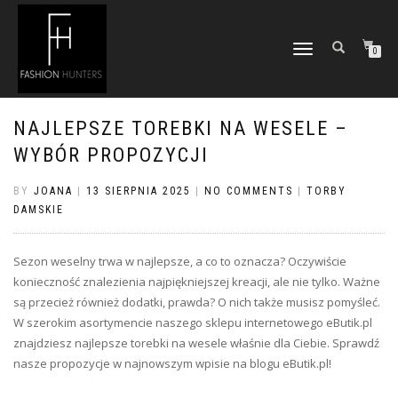
TOGGLE
0
NAVIGATION
NAJLEPSZE TOREBKI NA WESELE –
WYBÓR PROPOZYCJI
BY
JOANA
|
13 SIERPNIA 2025
|
NO COMMENTS
|
TORBY
DAMSKIE
Sezon weselny trwa w najlepsze, a co to oznacza? Oczywiście
konieczność znalezienia najpiękniejszej kreacji, ale nie tylko. Ważne
są przecież również dodatki, prawda? O nich także musisz pomyśleć.
W szerokim asortymencie naszego sklepu internetowego eButik.pl
znajdziesz najlepsze torebki na wesele właśnie dla Ciebie. Sprawdź
nasze propozycje w najnowszym wpisie na blogu eButik.pl!