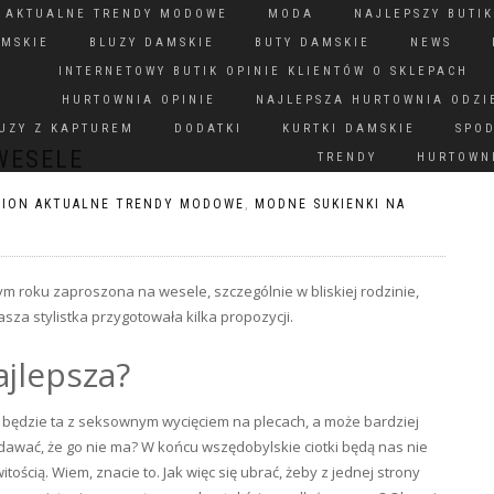
N AKTUALNE TRENDY MODOWE
MODA
NAJLEPSZY BUTIK
AMSKIE
BLUZY DAMSKIE
BUTY DAMSKIE
NEWS
INTERNETOWY BUTIK OPINIE KLIENTÓW O SKLEPACH
HURTOWNIA OPINIE
NAJLEPSZA HURTOWNIA ODZI
UZY Z KAPTUREM
DODATKI
KURTKI DAMSKIE
SPO
WESELE
TRENDY
HURTOWNI
HION AKTUALNE TRENDY MODOWE
,
MODNE SUKIENKI NA
 tym roku zaproszona na wesele, szczególnie w bliskiej rodzinie,
sza stylistka przygotowała kilka propozycji.
ajlepsza?
ędzie ta z seksownym wycięciem na plecach, a może bardziej
udawać, że go nie ma? W końcu wszędobylskie ciotki będą nas nie
ością. Wiem, znacie to. Jak więc się ubrać, żeby z jednej strony