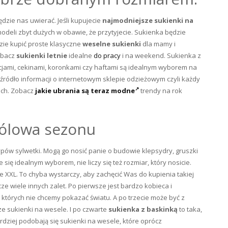
dzie nas uwierać. Jeśli kupujecie
najmodniejsze sukienki na
modeli zbyt dużych w obawie, że przytyjecie. Sukienka będzie
zie kupić proste klasyczne
weselne sukienki
dla mamy i
obacz
sukienki letnie
idealne
do pracy
i na weekend. Sukienka z
jami, cekinami, koronkami czy haftami są idealnym wyborem na
źródło informacji o internetowym sklepie odzieżowym czyli każdy
ach. Zobacz
jakie ubrania są teraz modne
trendy na rok
rólowa sezonu
ypów sylwetki. Mogą go nosić panie o budowie klepsydry, gruszki
 się idealnym wyborem, nie liczy się też rozmiar, który nosicie.
 XXL. To chyba wystarczy, aby zachęcić Was do kupienia takiej
e wiele innych zalet. Po pierwsze jest bardzo kobieca i
których nie chcemy pokazać światu. A po trzecie może być z
e sukienki na wesele. I po czwarte
sukienka z baskinką
to taka,
rdziej podobają się sukienki na wesele, które oprócz