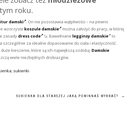
tym roku.
itur damski
. On nie pozostawia wątpliwości – na pewno
ie wzorzyste
koszule damskie
można założyć do pracy, w której
słe zasady
dress code
’u. Bawełniane
legginsy damskie
to
 szczególnie za idealne dopasowanie do ciała i elastyczność.
 duże kieszenie, które są ich największą ozdobą.
Damskie
szczą wiele niezbędnych drobiazgów.
kienka
,
sukienki
SUKIENKA DLA STARSZEJ JAKĄ POWINNAŚ WYBRAĆ?
→