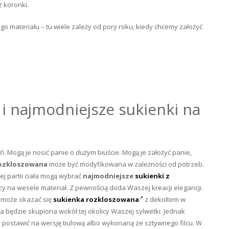
z koronki.
go materiału – tu wiele zależy od pory roku, kiedy chcemy założyć
i najmodniejsze sukienki na
. Mogą je nosić panie o dużym biuście. Mogą je założyć panie,
rozkloszowana
może być modyfikowana w zależności od potrzeb.
ej partii ciała mogą wybrać
najmodniejsze
sukienki z
cy na wesele materiał. Z pewnością doda Waszej kreacji elegancji.
za może okazać się
sukienka rozkloszowana
z dekoltem w
a będzie skupiona wokół tej okolicy Waszej sylwetki. Jednak
 postawić na wersję tiulową albo wykonaną ze sztywnego filcu. W