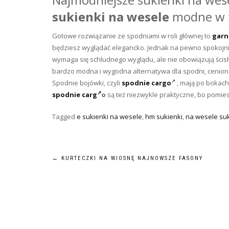
sukienki na wesele
modne w 
Gotowe rozwiązanie ze spodniami w roli głównej to
garn
będziesz wyglądać elegancko. Jednak na pewno spokojn
wymaga się schludnego wyglądu, ale nie obowiązują ści
bardzo modna i wygodna alternatywa dla spodni, ceniona
Spodnie bojówki, czyli
spodnie cargo
, mają po bokach
spodnie carg
o
są też niezwykle praktyczne, bo pomie
Tagged
e sukienki na wesele
,
hm sukienki
,
na wesele su
Nawigacja
←
KURTECZKI NA WIOSNĘ NAJNOWSZE FASONY
wpisu