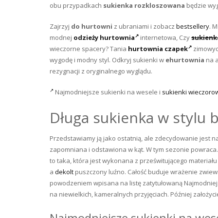
obu przypadkach
sukienka rozkloszowana
będzie wyg
Zajrzyj
do hurtowni
z ubraniami i zobacz
bestsellery
. 
modnej
odzieży hurtownia
internetowa, Czy
sukienk
wieczorne spacery? Tania
hurtownia czapek
zimowych
wygodę i modny styl. Odkryj sukienki w
ehurtownia
na a
rezygnacji z oryginalnego wyglądu.
Najmodniejsze sukienki na wesele i
sukienki wieczoro
Długa sukienka w stylu 
Przedstawiamy ją jako ostatnią, ale zdecydowanie jest n
zapomniana i odstawiona w kąt. W tym sezonie powraca.
to taka, która jest wykonana z prześwitującego materiał
a
dekolt
puszczony luźno. Całość buduje wrażenie zwiewn
powodzeniem wpisana na listę zatytułowaną Najmodniejs
na niewielkich, kameralnych przyjęciach. Później założyci
Najmodniejsze sukienki na wes