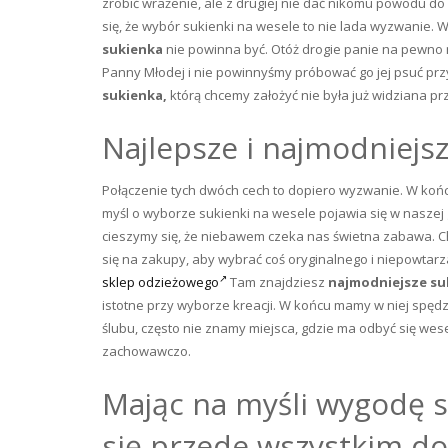
zrobić wrażenie, ale z drugiej nie dać nikomu powodu 
się, że wybór sukienki na wesele to nie lada wyzwanie. 
sukienka
nie powinna być. Otóż drogie panie na pewno n
Panny Młodej i nie powinnyśmy próbować go jej psuć prz
sukienka,
którą chcemy założyć nie była już widziana prz
Najlepsze i najmodniejs
Połączenie tych dwóch cech to dopiero wyzwanie. W końc
myśl o wyborze sukienki na wesele pojawia się w naszej
cieszymy się, że niebawem czeka nas świetna zabawa. Ch
się na zakupy, aby wybrać coś oryginalnego i niepowta
sklep odzieżowego
Tam znajdziesz
najmodniejsze su
istotne przy wyborze kreacji. W końcu mamy w niej spędzi
ślubu, często nie znamy miejsca, gdzie ma odbyć się we
zachowawczo.
Mając na myśli wygodę s
się przede wszystkim d