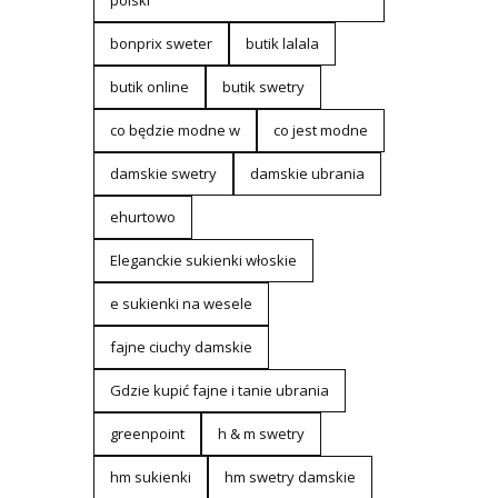
polski
bonprix sweter
butik lalala
butik online
butik swetry
co będzie modne w
co jest modne
damskie swetry
damskie ubrania
ehurtowo
Eleganckie sukienki włoskie
e sukienki na wesele
fajne ciuchy damskie
Gdzie kupić fajne i tanie ubrania
greenpoint
h & m swetry
hm sukienki
hm swetry damskie