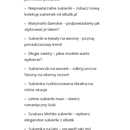
Niepowtarzalne sukienki – zobacz nową
kolekcję sukienek od eButik.pl
Marynarki damskie – podpowiadamy jak
stylizować je latem?
Sukienki w kwiaty na wiosnę – poznaj
ponadczasowy trend
Długie swetry – jakie modele warto
wybierać?
Sukieneczki na wesele – odkryj urocze
fasony na obecny sezon!
Sukienka rozkloszowana idealna na
różne okazje
Letnie sukienki maxi – stwórz
romantyczny look
Szukasz Mohito sukienki – wybierz
eleganckie sukienki z eButik
Sukienka na lato – sprawdź jaki styl