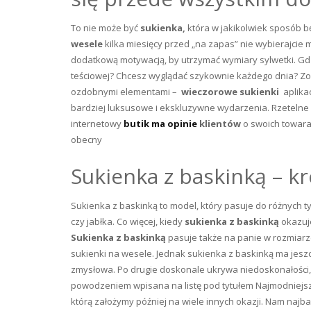
To nie może być
sukienka,
która w jakikolwiek sposób bę
wesele
kilka miesięcy przed „na zapas” nie wybierajcie 
dodatkową motywacją, by utrzymać wymiary sylwetki. Gd
teściowej? Chcesz wyglądać szykownie każdego dnia? Z
ozdobnymi elementami –
wieczorowe sukienki
aplikac
bardziej luksusowe i ekskluzywne wydarzenia. Rzetelne 
internetowy
butik ma opinie
klientów
o swoich towar
obecny
Sukienka z baskinką – k
Sukienka z baskinką to model, który pasuje do różnych t
czy jabłka. Co więcej, kiedy
sukienka z baskinką
okazuje
Sukienka z baskinką
pasuje także na panie w rozmiarze
sukienki na wesele. Jednak sukienka z baskinką ma jeszcz
zmysłowa. Po drugie doskonale ukrywa niedoskonałości, 
powodzeniem wpisana na listę pod tytułem Najmodniejsz
którą założymy później na wiele innych okazji. Nam najba