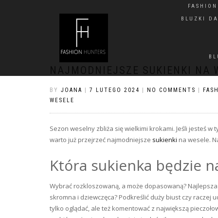
FASHIO
BLUZKI D
BL
NAJMODNIEJSZE SUKIENKI NA 
BY
JOANA
|
7 LUTEGO 2024
|
NO COMMENTS
|
FAS
WESELE
Sezon weselny zbliża się wielkimi krokami. Jeśli jesteś w
warto już przejrzeć najmodniejsze
sukienki
na wesele. Na
Która sukienka będzie n
Wybrać rozkloszowaną, a może dopasowaną? Najlepsza b
skromna i dziewczęca? Podkreślić duży biust czy raczej 
tylko oglądać, ale też komentować z największą pieczołowit