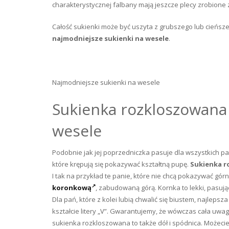
charakterystycznej falbany mają jeszcze plecy zrobione 
Całość sukienki może być uszyta z grubszego lub cieńsze
najmodniejsze sukienki na wesele
.
Najmodniejsze sukienki na wesele
Sukienka rozkloszowana 
wesele
Podobnie jak jej poprzedniczka pasuje dla wszystkich pań
które krępują się pokazywać kształtną pupę.
Sukienka 
I tak na przykład te panie, które nie chcą pokazywać górn
koronkową
, zabudowaną górą. Kornka to lekki, pasują
Dla pań, które z kolei lubią chwalić się biustem, najleps
kształcie litery „V”. Gwarantujemy, że wówczas cała uwag
sukienka rozkloszowana to także dół i spódnica. Możecie