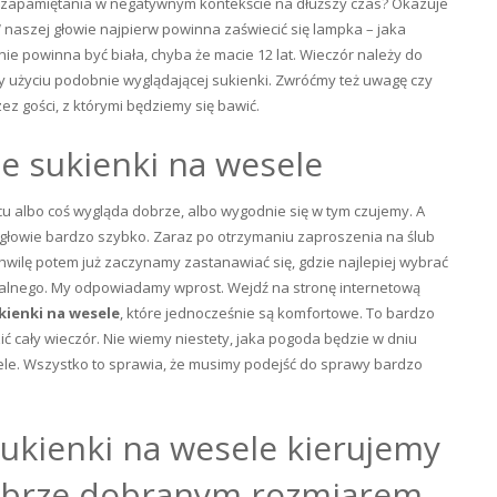
do zapamiętania w negatywnym kontekście na dłuższy czas? Okazuje
W naszej głowie najpierw powinna zaświecić się lampka – jaka
ie powinna być biała, chyba że macie 12 lat. Wieczór należy do
y użyciu podobnie wyglądającej sukienki. Zwróćmy też uwagę czy
ez gości, z którymi będziemy się bawić.
ze sukienki na wesele
u albo coś wygląda dobrze, albo wygodnie się w tym czujemy. A
 głowie bardzo szybko. Zaraz po otrzymaniu zaproszenia na ślub
wilę potem już zaczynamy zastanawiać się, gdzie najlepiej wybrać
rzalnego. My odpowiadamy wprost. Wejdź na stronę internetową
kienki na wesele
, które jednocześnie są komfortowe. To bardzo
ć cały wieczór. Nie wiemy niestety, jaka pogoda będzie w dniu
sele. Wszystko to sprawia, że musimy podejść do sprawy bardzo
ukienki na wesele kierujemy
obrze dobranym rozmiarem.