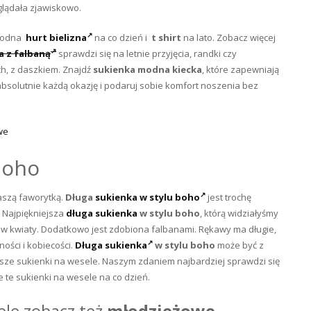
lądała zjawiskowo.
Modna
hurt bielizna
na co dzień i
t shirt
na lato. Zobacz więcej
a z falbaną
sprawdzi się na letnie przyjęcia, randki czy
, z daszkiem. Znajdź
sukienka modna kiecka
, które zapewniają
bsolutnie każdą okazję i podaruj sobie komfort noszenia bez
we
boho
aszą faworytką.
Długa
sukienka w stylu boho
jest trochę
 Najpiękniejsza
długa sukienka
w stylu boho
, którą widziałyśmy
u w kwiaty. Dodatkowo jest zdobiona falbanami. Rękawy ma długie,
ości i kobiecości.
Długa sukienka
w stylu boho
może być z
ze sukienki na wesele. Naszym zdaniem najbardziej sprawdzi się
e te sukienki na wesele na co dzień.
ele zobacz też
młodzieżowe