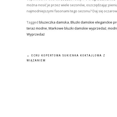
można nosić je przez wiele sezonów, oszczędzając pieni
najmodniejszymi fasonami tego sezonu? Daj się oczaro
Tagged
bluzeczka damska
,
Bluzki damskie eleganckie pr
teraz modne
,
Markowe bluzki damskie wyprzedaż
,
modne
Wyprzedaż
Nawigacja
←
ECRU KOPERTOWA SUKIENKA KOKTAJLOWA Z
WIĄZANIEM
wpisu