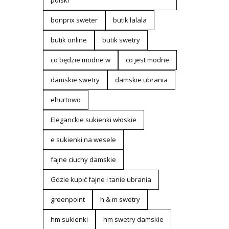
polski
bonprix sweter
butik lalala
butik online
butik swetry
co będzie modne w
co jest modne
damskie swetry
damskie ubrania
ehurtowo
Eleganckie sukienki włoskie
e sukienki na wesele
fajne ciuchy damskie
Gdzie kupić fajne i tanie ubrania
greenpoint
h & m swetry
hm sukienki
hm swetry damskie