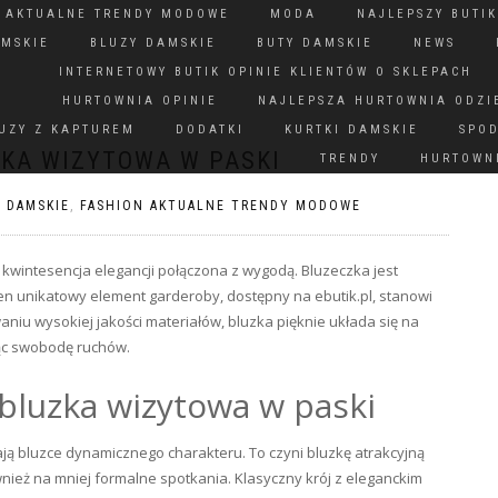
N AKTUALNE TRENDY MODOWE
MODA
NAJLEPSZY BUTIK
AMSKIE
BLUZY DAMSKIE
BUTY DAMSKIE
NEWS
INTERNETOWY BUTIK OPINIE KLIENTÓW O SKLEPACH
HURTOWNIA OPINIE
NAJLEPSZA HURTOWNIA ODZI
UZY Z KAPTUREM
DODATKI
KURTKI DAMSKIE
SPO
ZKA WIZYTOWA W PASKI
TRENDY
HURTOWNI
I DAMSKIE
,
FASHION AKTUALNE TRENDY MODOWE
 kwintesencja elegancji połączona z wygodą. Bluzeczka jest
. Ten unikatowy element garderoby, dostępny na ebutik.pl, stanowi
iu wysokiej jakości materiałów, bluzka pięknie układa się na
jąc swobodę ruchów.
bluzka wizytowa w paski
ają bluzce dynamicznego charakteru. To czyni bluzkę atrakcyjną
ównież na mniej formalne spotkania. Klasyczny krój z eleganckim