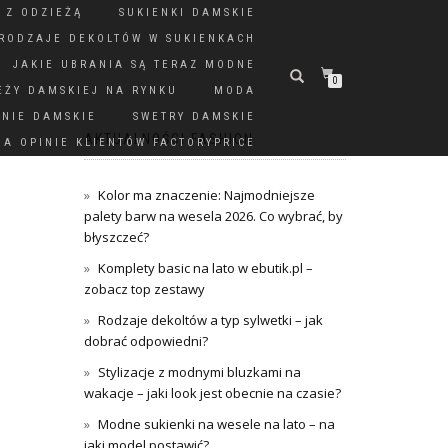
 Z ODZIEŻĄ
SUKIENKI DAMSKIE
RODZAJE DEKOLTÓW W SUKIENKACH
JAKIE UBRANIA SĄ TERAZ MODNE
0
EŻY DAMSKIEJ NA RYNKU
MODA
DNIE DAMSKIE
SWETRY DAMSKIE
AKTUALNOŚCI FASHION
A OPINIE KLIENTÓW FACTORYPRICE
Kolor ma znaczenie: Najmodniejsze
palety barw na wesela 2026. Co wybrać, by
błyszczeć?
Komplety basic na lato w ebutik.pl –
zobacz top zestawy
Rodzaje dekoltów a typ sylwetki – jak
dobrać odpowiedni?
Stylizacje z modnymi bluzkami na
wakacje – jaki look jest obecnie na czasie?
Modne sukienki na wesele na lato – na
jaki model postawić?