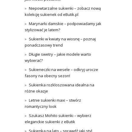
Niepowtarzalne sukienki – zobacz nową
kolekcję sukienek od eButik.pl
Marynarki damskie – podpowiadamy jak
stylizować je latem?
Sukienki w kwiaty na wiosnę – poznaj
ponadczasowy trend
Długie swetry – jakie modele warto
wybierać?
Sukieneczki na wesele – odkryj urocze
fasony na obecny sezon!
Sukienka rozkloszowana idealna na
różne okazje
Letnie sukienki maxi – stwórz
romantyczny look
Szukasz Mohito sukienki – wybierz
eleganckie sukienki z eButik
Sukienka na lato – sprawdź jaki styl