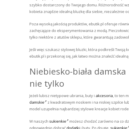
szybko dostarczony do Twojego domu. Różnorodność wzo
kobieta znajdzie idealną bluzkę dla siebie, niezależnie od
Poza wysoką jakością produktów, ebutik.pl oferuje równi
zachęcające do eksperymentowania z modą. Pieczołowici
tylko niektóre z atutów sklepu, które gwarantują zadow
Jeśli więc szukasz stylowej bluzki, która podkreśli Twoją
ebutik.pl i przekonaj się, jak łatwo można znaleźć ideal
Niebiesko-biała damska 
nie tylko
Jeżeli lubisz nietypowe ubrania, buty i
akcesoria
, to ten
damskie
z kwadratowym noskiem i na niskiej szpilce lub
model uzupełnia najbardziej stylowe kreacje kobiet rode
W naszych
sukienkie
możesz chodzić zarówno na co dz
odpowiednio dobrać
dodatki
i buty. Po drugie,
sukienkie