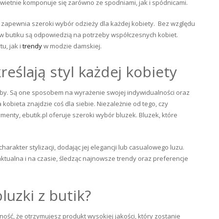
 świetnie komponuje się zarówno ze spodniami, jak i spódnicami.
pl zapewnia szeroki wybór odzieży dla każdej kobiety. Bez względu
e w butiku są odpowiedzią na potrzeby współczesnych kobiet.
u, jak i
trendy
w modzie damskiej.
reślają styl każdej kobiety
eroby. Są one sposobem na wyrażenie swojej indywidualności oraz
kobieta znajdzie coś dla siebie. Niezależnie od tego, czy
nty, ebutik.pl oferuje szeroki wybór bluzek. Bluzek, które
rakter stylizacji, dodając jej elegancji lub casualowego luzu.
 aktualna i na czasie, śledząc najnowsze trendy oraz preferencje
uzki z butik?
ność, że otrzymujesz produkt wysokiej jakości, który zostanie