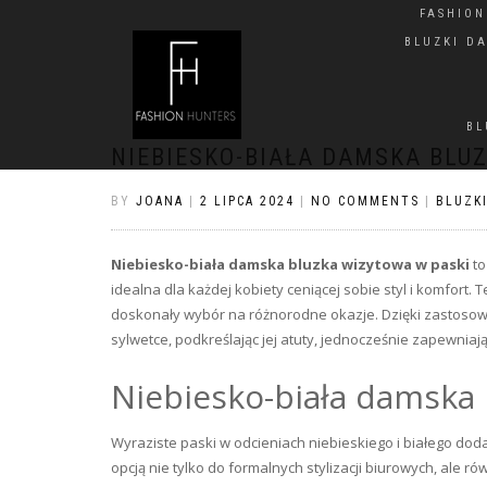
FASHIO
BLUZKI D
BL
NIEBIESKO-BIAŁA DAMSKA BLU
BY
JOANA
|
2 LIPCA 2024
|
NO COMMENTS
|
BLUZK
Niebiesko-biała damska bluzka wizytowa w paski
to
idealna dla każdej kobiety ceniącej sobie styl i komfort
doskonały wybór na różnorodne okazje. Dzięki zastosowan
sylwetce, podkreślając jej atuty, jednocześnie zapewnia
Niebiesko-biała damska 
Wyraziste paski w odcieniach niebieskiego i białego dod
opcją nie tylko do formalnych stylizacji biurowych, ale r