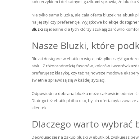
kołnierzykiem i delikatnymi guzikami sprawia, że bluzka
Nie tylko sama bluzka, ale cała oferta bluzek na ebutik.
na jej styl czy preferencje. Wyjątkowe kolekcje dostępn
Bluzki
są idealne dla tych którzy szukają zarówno komfort
Nasze Bluzki, które podk
Bluzki dostępne w ebutik to więcej niż tylko część gard
stylu. Z różnorodnością fasonów, kolorów i wzorów każda 
preferujesz klasykę, czy też najnowsze modowe eksperyme
świetnie sprawdzą się w każdej sytuacji.
Odpowiednio dobrana bluzka może całkowicie odmienić cha
Dlatego też ebutik.pl dba o to, by ich oferta była zawsze
klientek.
Dlaczego warto wybrać bl
Decydując się na zakup bluzki w ebutik.pl, zyskujesz pew