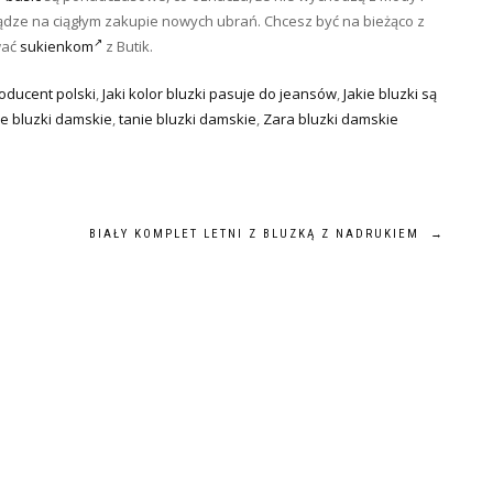
ądze na ciągłym zakupie nowych ubrań. Chcesz być na bieżąco z
wać
sukienkom
z Butik.
oducent polski
,
Jaki kolor bluzki pasuje do jeansów
,
Jakie bluzki są
 bluzki damskie
,
tanie bluzki damskie
,
Zara bluzki damskie
BIAŁY KOMPLET LETNI Z BLUZKĄ Z NADRUKIEM
→