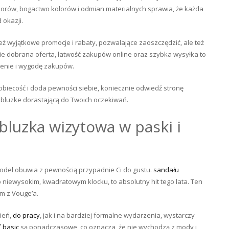
rów, bogactwo kolorów i odmian materialnych sprawia, że każda
 okazji.
eż wyjątkowe promocje i rabaty, pozwalające zaoszczędzić, ale też
e dobrana oferta, łatwość zakupów online oraz szybka wysyłka to
olenie i wygodę zakupów.
 kobiecość i doda pewności siebie, koniecznie odwiedź stronę
ną bluzke dorastającą do Twoich oczekiwań.
bluzka wizytowa w paski i
 model obuwia z pewnością przypadnie Ci do gustu.
sandału
 niewysokim, kwadratowym klocku, to absolutny hit tego lata. Ten
m z Vouge’a.
ień,
do pracy
, jak i na bardziej formalne wydarzenia, wystarczy
basic
są ponadczasowe, co oznacza, że nie wychodzą z mody i