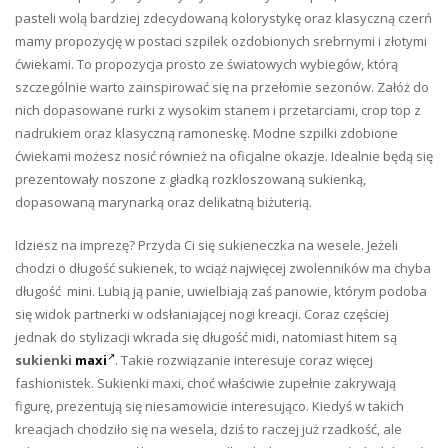
pasteli wolą bardziej zdecydowaną kolorystykę oraz klasyczną czerń
mamy propozycję w postaci szpilek ozdobionych srebrnymi i złotymi
ćwiekami. To propozycja prosto ze światowych wybiegów, którą
szczególnie warto zainspirować się na przełomie sezonów. Załóż do
nich dopasowane rurki z wysokim stanem i przetarciami, crop top z
nadrukiem oraz klasyczną ramoneskę. Modne szpilki zdobione
ćwiekami możesz nosić również na oficjalne okazje. Idealnie będą się
prezentowały noszone z gładką rozkloszowaną sukienką,
dopasowaną marynarką oraz delikatną biżuterią.
Idziesz na imprezę? Przyda Ci się sukieneczka na wesele. Jeżeli
chodzi o długość sukienek, to wciąż najwięcej zwolenników ma chyba
długość mini. Lubią ją panie, uwielbiają zaś panowie, którym podoba
się widok partnerki w odsłaniającej nogi kreacji. Coraz częściej
jednak do stylizacji wkrada się długość midi, natomiast hitem są
sukienki
maxi
. Takie rozwiązanie interesuje coraz więcej
fashionistek. Sukienki maxi, choć właściwie zupełnie zakrywają
figurę, prezentują się niesamowicie interesująco. Kiedyś w takich
kreacjach chodziło się na wesela, dziś to raczej już rzadkość, ale