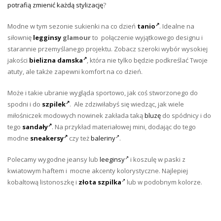
potrafią zmienić każdą stylizację
?
Modne w tym sezonie sukienki na co dzień
tanio
. Idealne na
siłownię
legginsy
glamour
to połączenie wyjątkowego designu i
starannie przemyślanego projektu. Zobacz szeroki wybór wysokiej
jakości
bielizna damska
, która nie tylko będzie podkreślać Twoje
atuty, ale także zapewni komfort na co dzień.
Może i takie ubranie wygląda sportowo, jak coś stworzonego do
spodni i do
szpilek
. Ale zdziwiłabyś się wiedząc, jak wiele
miłośniczek modowych nowinek zakłada taką
bluzę
do spódnicy i do
tego
sandały
. Na przykład materiałowej mini, dodając do tego
modne
sneakersy
czy też
baleriny
.
Polecamy wygodne jeansy lub
leeginsy
i koszulę w paski z
kwiatowym haftem i mocne akcenty kolorystyczne. Najlepiej
kobaltową listonoszkę i
złota szpilka
lub w podobnym kolorze.