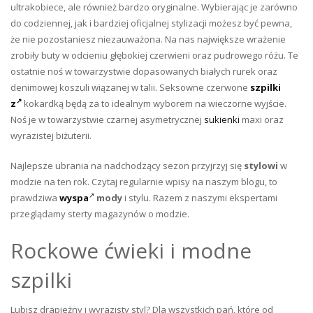
ultrakobiece, ale również bardzo oryginalne. Wybierając je zarówno
do codziennej, jak i bardziej oficjalnej stylizacji możesz być pewna,
że nie pozostaniesz niezauważona. Na nas największe wrażenie
zrobiły buty w odcieniu głębokiej czerwieni oraz pudrowego różu. Te
ostatnie noś w towarzystwie dopasowanych białych rurek oraz
denimowej koszuli wiązanej w talii. Seksowne czerwone
szpilki
z
kokardką będą za to idealnym wyborem na wieczorne wyjście.
Noś je w towarzystwie czarnej asymetrycznej
sukienki
maxi oraz
wyrazistej biżuterii.
Najlepsze ubrania na nadchodzący sezon przyjrzyj się
stylowi
w
modzie na ten rok. Czytaj regularnie wpisy na naszym blogu, to
prawdziwa
wyspa
mody
i stylu. Razem z naszymi ekspertami
przeglądamy sterty magazynów o modzie.
Rockowe ćwieki i modne
szpilki
Lubisz drapieżny i wyrazisty styl? Dla wszystkich pań, które od