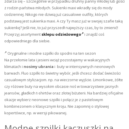
zdarza się – szczególnie w przypadku druhny panny młodej lub gości
z rodzin państwa młodych. Sukienki maxi wkradły się do mody
codziennej. Nikogo nie dziwią już casualowe outfity, których
podstawą jest sukienka maxi. A czy Ty masz już w swojej szafie taką
sukienkę? Jeśli nie, to już przyszedł najwyższy czas, by to zmienić!
Przejrzyj asortyment
sklepu odzieżowego
i znajdź coś
odpowiedniego dla siebie.
Oryginalne i modne szpilki do spodni na ten sezon
Na przełomie lata i jesieni wciąż pozostajemy w wakacyjnych
klimatach i
nosimy
ubrania
i buty w intensywnych neonowych
barwach. Fluo szpilki to świetny wybór, jeśli chcesz dodać świeżości
casualowym stylizacjom. np. na wieczorne wyjście. Limonkowe, żółte
czy różowe buty na wysokim obcasie noś w towarzystwie jasnych
jeansów, gładkich t-shirtów oraz złotej biżuterii. Na bardziej oficjalne
okazje wybierz neonowe szpilki i połącz je z pastelowym
kombinezonem o klasycznym kroju. Nie zapomnij o stylowej
kopertówce, np. w wersji pikowanej.
Modne szpilki kaczuszki na