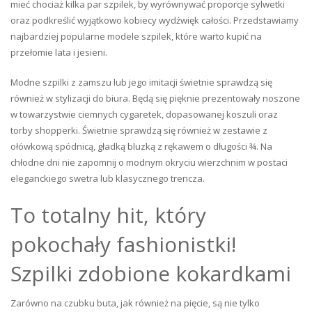
mieć chociaż kilka par szpilek, by wyrównywać proporcje sylwetki
oraz podkreślić wyjątkowo kobiecy wydźwięk całości. Przedstawiamy
najbardziej popularne modele szpilek, które warto kupić na
przełomie lata i jesieni.
Modne szpilki z zamszu lub jego imitacji świetnie sprawdzą się
również w stylizacji do biura. Będą się pięknie prezentowały noszone
w towarzystwie ciemnych cygaretek, dopasowanej koszuli oraz
torby shopperki. Świetnie sprawdzą się również w zestawie z
ołówkową spódnicą, gładką bluzką z rękawem o długości ¾. Na
chłodne dni nie zapomnij o modnym okryciu wierzchnim w postaci
eleganckiego swetra lub klasycznego trencza.
To totalny hit, który
pokochały fashionistki!
Szpilki zdobione kokardkami
Zarówno na czubku buta, jak również na pięcie, są nie tylko