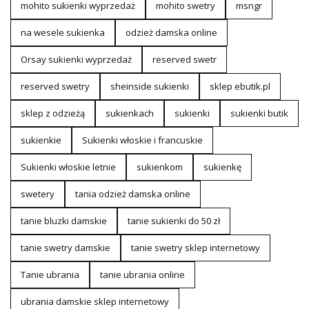
mohito sukienki wyprzedaż
mohito swetry
msngr
na wesele sukienka
odzież damska online
Orsay sukienki wyprzedaż
reserved swetr
reserved swetry
sheinside sukienki
sklep ebutik.pl
sklep z odzieżą
sukienkach
sukienki
sukienki butik
sukienkie
Sukienki włoskie i francuskie
Sukienki włoskie letnie
sukienkom
sukienkę
swetery
tania odzież damska online
tanie bluzki damskie
tanie sukienki do 50 zł
tanie swetry damskie
tanie swetry sklep internetowy
Tanie ubrania
tanie ubrania online
ubrania damskie sklep internetowy