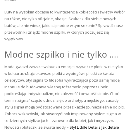
Buty na wysokim obcasie to kwintesencja kobiecości i świetny wybór
na różne, nie tylko oficjalne, okazje. Szukasz dla siebie nowych
butów, ale nie wiesz, jakie są modne w tym sezonie? Sprawdź nasz
przewodnik i znajdź modne szpilki, w których poczujesz się
wyjątkowo.
Modne szpilko i nie tylko ….
Moda gwiazd zawsze wzbudza emocje i wywołuje plotki w nie tylko
w kuluarach.Najciekawsze plotki z wybiegów i pl otki ze świata
celebrytów. Styl sigma to filozofia wykraczająca poza samą modę.
Inspiruje do budowania własnej tożsamości poprzez ubiór,
podkreślając indywidualizm, niezależność i pewność siebie. Choć
termin „sigma” często odnosi się do archetypu męskiego, zasady
stylu sigma mogą być stosowane przez każdego, niezależnie od płci.
Zobacz wskazówki, jak stworzyć look inspirowany stylem sigma w
codziennych stylizacjach – zarówno dla kobiet, jak i mężczyzn.
Nowości i ploteczki ze świata mody –
Styl Liddle Details Jak detale