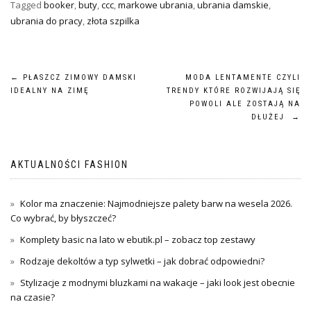
Tagged
booker
,
buty
,
ccc
,
markowe ubrania
,
ubrania damskie
,
ubrania do pracy
,
złota szpilka
Nawigacja
←
PŁASZCZ ZIMOWY DAMSKI
MODA LENTAMENTE CZYLI
IDEALNY NA ZIMĘ
TRENDY KTÓRE ROZWIJAJĄ SIĘ
wpisu
POWOLI ALE ZOSTAJĄ NA
DŁUŻEJ
→
AKTUALNOŚCI FASHION
Kolor ma znaczenie: Najmodniejsze palety barw na wesela 2026.
Co wybrać, by błyszczeć?
Komplety basic na lato w ebutik.pl – zobacz top zestawy
Rodzaje dekoltów a typ sylwetki – jak dobrać odpowiedni?
Stylizacje z modnymi bluzkami na wakacje – jaki look jest obecnie
na czasie?