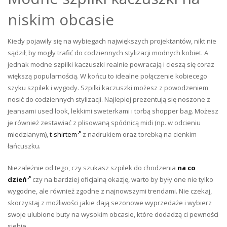
niskim obcasie
Kiedy pojawiły się na wybiegach największych projektantów, nikt nie
sądził, by mogły trafić do codziennych stylizacji modnych kobiet. A
jednak modne szpilki kaczuszki realnie powracają i cieszą się coraz
większą popularnością. W końcu to idealne połączenie kobiecego
szyku szpilek i wygody. Szpilki kaczuszki możesz z powodzeniem
nosić do codziennych stylizacji. Najlepiej prezentują się noszone z
jeansami used look, lekkimi sweterkami i torbą shopper bag. Możesz
je również zestawiać z plisowaną spódnicą midi (np. w odcieniu
miedzianym),
t-shirtem
z nadrukiem oraz torebką na cienkim
łańcuszku.
Niezależnie od tego, czy szukasz szpilek do chodzenia
na co
dzień
czy na bardziej oficjalną okazję, warto by były one nie tylko
wygodne, ale również zgodne z najnowszymi trendami. Nie czekaj,
skorzystaj z możliwości jakie dają sezonowe wyprzedaże i wybierz
swoje ulubione buty na wysokim obcasie, które dodadzą ci pewności
siebie.