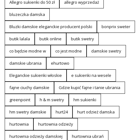
Allegro sukienki do 50 zł
allegro wyprzedaż
bluzeczka damska
Bluzki damskie eleganckie producent polski
bonprix sweter
butik lalala
butik online
butik swetry
co będzie modne w
co jest modne
damskie swetry
damskie ubrania
ehurtowo
Eleganckie sukienki włoskie
e sukienki na wesele
fajne ciuchy damskie
Gdzie kupić fajne i tanie ubrania
greenpoint
h & m swetry
hm sukienki
hm swetry damskie
hurt24
hurt odzież damska
hurtownia
hurtownia odzieży
hurtownia odzieży damskiej
hurtownia ubrań