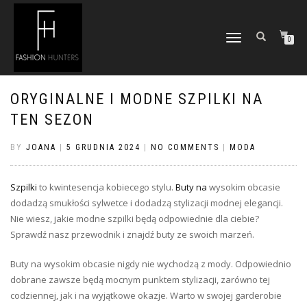
TOGGLE
0
NAVIGATION
ORYGINALNE I MODNE SZPILKI NA
TEN SEZON
BY
JOANA
|
5 GRUDNIA 2024
|
NO COMMENTS
|
MODA
Szpilki
to kwintesencja kobiecego stylu.
Buty na
wysokim obcasie
dodadzą smukłości sylwetce i dodadzą stylizacji modnej elegancji.
Nie wiesz, jakie modne szpilki będą odpowiednie dla ciebie?
Sprawdź nasz przewodnik i znajdź buty ze swoich marzeń.
Buty na wysokim obcasie nigdy nie wychodzą z mody. Odpowiednio
dobrane zawsze będą mocnym punktem stylizacji, zarówno tej
codziennej, jak i na wyjątkowe okazje. Warto w swojej garderobie