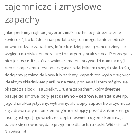
tajemnicze i zmysłowe
zapachy
Jakie perfumy najlepiej wybrać zimą? Trudno to jednoznacznie
stwierdzić, bo każdej z nas podoba się co innego. Istnieją jednak
pewne rodzaje zapachów, które bardziej pasują nam do zimy, ze
względu na niską temperaturę i notoryczny brak słońca. Pierwszym z
nich jest
wanilia
, która swoim aromatem przywodzi nam na myśl
ciepłe skojarzenia. Jest ona częstym składnikiem różnych słodkości,
dodajemy ją także do kawy lub herbaty. Zapach ten wydaje się więc
idealnym składnikiem perfum na zimę, ponieważ latem mógłby się
okazać za słodki i za „ciężki”. Drugim zapachem, który świetnie
pasuje do zimowej pory, jest
drewno – cedrowe, sandałowe
itp.
Jego charakterystyczny, wytrawny, ale ciepły zapach kojarzyć może
się z drewnianym domkiem w górach, stojący pośród zaśnieżonego
lasu iglastego. Jego wnętrze ociepla i oświetla ogień z kominka, a
palące się drewno wydaje przyjemne dla ucha trzaski. Widzicie to?
No właśnie!