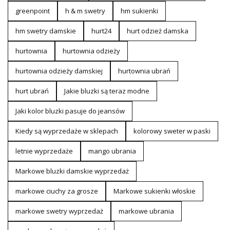
greenpoint
h & m swetry
hm sukienki
hm swetry damskie
hurt24
hurt odzież damska
hurtownia
hurtownia odzieży
hurtownia odzieży damskiej
hurtownia ubrań
hurt ubrań
Jakie bluzki są teraz modne
Jaki kolor bluzki pasuje do jeansów
Kiedy są wyprzedaże w sklepach
kolorowy sweter w paski
letnie wyprzedaże
mango ubrania
Markowe bluzki damskie wyprzedaż
markowe ciuchy za grosze
Markowe sukienki włoskie
markowe swetry wyprzedaż
markowe ubrania