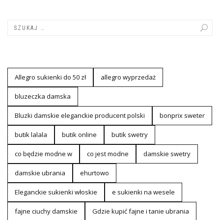
Allegro sukienki do 50 zł
allegro wyprzedaż
bluzeczka damska
Bluzki damskie eleganckie producent polski
bonprix sweter
butik lalala
butik online
butik swetry
co będzie modne w
co jest modne
damskie swetry
damskie ubrania
ehurtowo
Eleganckie sukienki włoskie
e sukienki na wesele
fajne ciuchy damskie
Gdzie kupić fajne i tanie ubrania