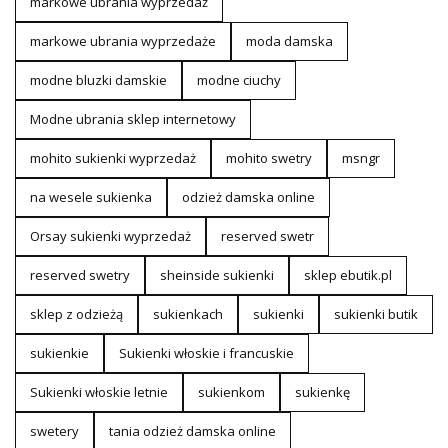
markowe ubrania wyprzedaż
markowe ubrania wyprzedaże
moda damska
modne bluzki damskie
modne ciuchy
Modne ubrania sklep internetowy
mohito sukienki wyprzedaż
mohito swetry
msngr
na wesele sukienka
odzież damska online
Orsay sukienki wyprzedaż
reserved swetr
reserved swetry
sheinside sukienki
sklep ebutik.pl
sklep z odzieżą
sukienkach
sukienki
sukienki butik
sukienkie
Sukienki włoskie i francuskie
Sukienki włoskie letnie
sukienkom
sukienkę
swetery
tania odzież damska online