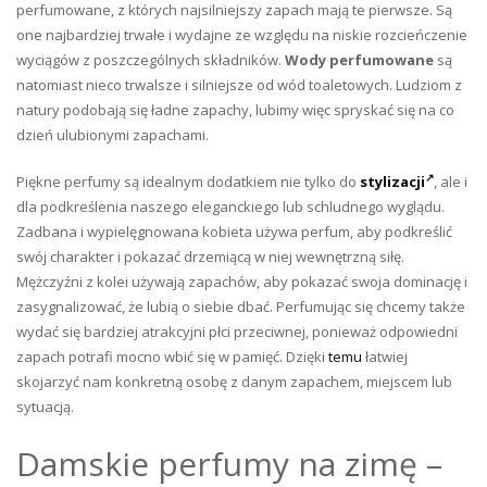
perfumowane, z których najsilniejszy zapach mają te pierwsze. Są
one najbardziej trwałe i wydajne ze względu na niskie rozcieńczenie
wyciągów z poszczególnych składników.
Wody perfumowane
są
natomiast nieco trwalsze i silniejsze od wód toaletowych. Ludziom z
natury podobają się ładne zapachy, lubimy więc spryskać się na co
dzień ulubionymi zapachami.
Piękne perfumy są idealnym dodatkiem nie tylko do
stylizacji
, ale i
dla podkreślenia naszego eleganckiego lub schludnego wyglądu.
Zadbana i wypielęgnowana kobieta używa perfum, aby podkreślić
swój charakter i pokazać drzemiącą w niej wewnętrzną siłę.
Mężczyźni z kolei używają zapachów, aby pokazać swoja dominację i
zasygnalizować, że lubią o siebie dbać. Perfumując się chcemy także
wydać się bardziej atrakcyjni płci przeciwnej, ponieważ odpowiedni
zapach potrafi mocno wbić się w pamięć. Dzięki
temu
łatwiej
skojarzyć nam konkretną osobę z danym zapachem, miejscem lub
sytuacją.
Damskie perfumy na zimę –