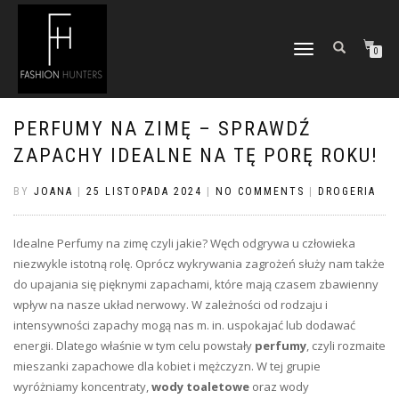
TOGGLE
0
NAVIGATION
PERFUMY NA ZIMĘ – SPRAWDŹ
ZAPACHY IDEALNE NA TĘ PORĘ ROKU!
BY
JOANA
|
25 LISTOPADA 2024
|
NO COMMENTS
|
DROGERIA
Idealne Perfumy na zimę czyli jakie? Węch odgrywa u człowieka
niezwykle istotną rolę. Oprócz wykrywania zagrożeń służy nam także
do upajania się pięknymi zapachami, które mają czasem zbawienny
wpływ na nasze układ nerwowy. W zależności od rodzaju i
intensywności zapachy mogą nas m. in. uspokajać lub dodawać
energii. Dlatego właśnie w tym celu powstały
perfumy
, czyli rozmaite
mieszanki zapachowe dla kobiet i mężczyzn. W tej grupie
wyróżniamy koncentraty,
wody toaletowe
oraz wody