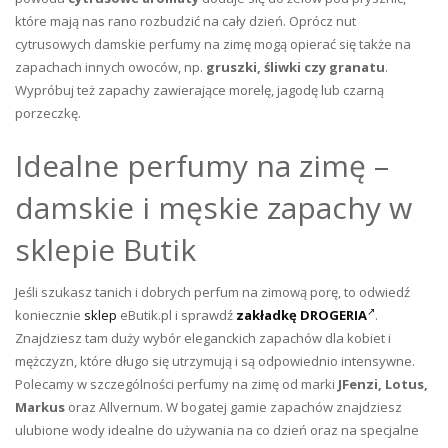
które mają nas rano rozbudzić na cały dzień. Oprócz nut
cytrusowych damskie perfumy na zimę mogą opierać się także na
zapachach innych owoców, np.
gruszki, śliwki czy granatu
.
Wypróbuj też zapachy zawierające morelę, jagodę lub czarną
porzeczkę.
Idealne perfumy na zimę –
damskie i męskie zapachy w
sklepie Butik
Jeśli szukasz tanich i dobrych perfum na zimową porę, to odwiedź
koniecznie
sklep
eButik.pl i sprawdź
zakładkę DROGERIA
.
Znajdziesz tam duży wybór eleganckich zapachów dla kobiet i
mężczyzn, które długo się utrzymują i są odpowiednio intensywne.
Polecamy w szczególności perfumy na zimę od marki
JFenzi, Lotus,
Markus
oraz Allvernum. W bogatej gamie zapachów znajdziesz
ulubione wody idealne do używania na co dzień oraz na specjalne