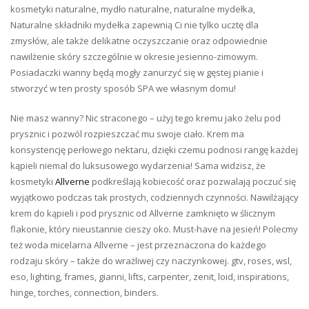
kosmetyki naturalne, mydło naturalne, naturalne mydełka,
Naturalne składniki mydełka zapewnią Ci nie tylko ucztę dla
zmysłów, ale także delikatne oczyszczanie oraz odpowiednie
nawilżenie skóry szczególnie w okresie jesienno-zimowym.
Posiadaczki wanny będą mogły zanurzyć się w gęstej pianie i
stworzyć w ten prosty sposób SPA we własnym domu!
Nie masz wanny? Nic straconego – użyj tego kremu jako żelu pod
prysznic i pozwól rozpieszczać mu swoje ciało. Krem ma
konsystencję perłowego nektaru, dzięki czemu podnosi rangę każdej
kąpieli niemal do luksusowego wydarzenia! Sama widzisz, że
kosmetyki
Allverne
podkreślają kobiecość oraz pozwalają poczuć się
wyjątkowo podczas tak prostych, codziennych czynności. Nawilżający
krem do kąpieli i pod prysznic od Allverne zamknięto w ślicznym
flakonie, który nieustannie cieszy oko. Must-have na jesień! Polecmy
też woda micelarna Allverne – jest przeznaczona do każdego
rodzaju skóry – także do wrażliwej czy naczynkowej. gtv, roses, wsl,
eso, lighting, frames, gianni, lifts, carpenter, zenit, loid, inspirations,
hinge, torches, connection, binders.