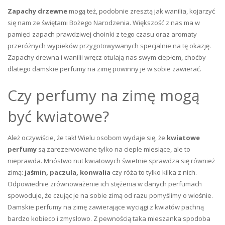
Zapachy drzewne
mogą też, podobnie zresztą jak wanilia, kojarzyć
się nam ze świętami Bożego Narodzenia. Większość z nas ma w
pamięci zapach prawdziwej choinki z tego czasu oraz aromaty
przeróżnych wypieków przygotowywanych specjalnie na tę okazję.
Zapachy drewna i wanilii wręcz otulają nas swym ciepłem, choćby
dlatego damskie perfumy na zimę powinny je w sobie zawierać.
Czy perfumy na zimę mogą
być kwiatowe?
Ależ oczywiście, że tak! Wielu osobom wydaje się, że
kwiatowe
perfumy
są zarezerwowane tylko na ciepłe miesiące, ale to
nieprawda. Mnóstwo nut kwiatowych świetnie sprawdza się również
zimą:
jaśmin, paczula, konwalia
czy róża to tylko kilka z nich.
Odpowiednie zrównoważenie ich stężenia w danych perfumach
spowoduje, że czując je na sobie zimą od razu pomyślimy o wiośnie.
Damskie perfumy na zimę zawierające wyciągi z kwiatów pachną
bardzo kobieco i zmysłowo. Z pewnością taka mieszanka spodoba