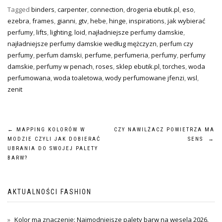
Tagged
binders
,
carpenter
,
connection
,
drogeria ebutik.pl
,
eso
,
ezebra
,
frames
,
gianni
,
gtv
,
hebe
,
hinge
,
inspirations
,
jak wybierać
perfumy
,
lifts
,
lighting
,
loid
,
najładniejsze perfumy damskie
,
najładniejsze perfumy damskie według mężczyzn
,
perfum czy
perfumy
,
perfum damski
,
perfume
,
perfumeria
,
perfumy
,
perfumy
damskie
,
perfumy w penach
,
roses
,
sklep ebutik.pl
,
torches
,
woda
perfumowana
,
woda toaletowa
,
wody perfumowane jfenzi
,
wsl
,
zenit
Nawigacja
←
MAPPING KOLORÓW W
CZY NAWILŻACZ POWIETRZA MA
MODZIE CZYLI JAK DOBIERAĆ
SENS
→
wpisu
UBRANIA DO SWOJEJ PALETY
BARW?
AKTUALNOŚCI FASHION
Kolor ma znaczenie: Najmodniejsze palety barw na wesela 2026.