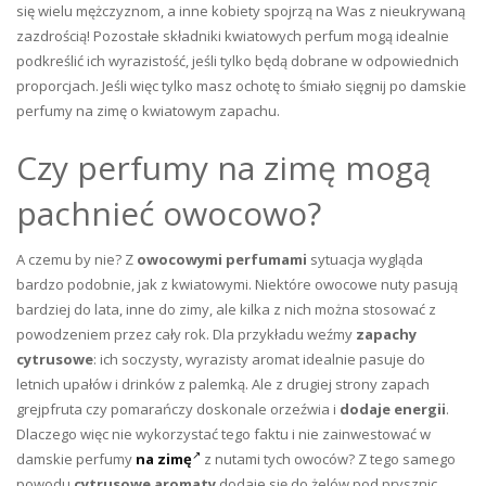
się wielu mężczyznom, a inne kobiety spojrzą na Was z nieukrywaną
zazdrością! Pozostałe składniki kwiatowych perfum mogą idealnie
podkreślić ich wyrazistość, jeśli tylko będą dobrane w odpowiednich
proporcjach. Jeśli więc tylko masz ochotę to śmiało sięgnij po damskie
perfumy na zimę o kwiatowym zapachu.
Czy perfumy na zimę mogą
pachnieć owocowo?
A czemu by nie? Z
owocowymi perfumami
sytuacja wygląda
bardzo podobnie, jak z kwiatowymi. Niektóre owocowe nuty pasują
bardziej do lata, inne do zimy, ale kilka z nich można stosować z
powodzeniem przez cały rok. Dla przykładu weźmy
zapachy
cytrusowe
: ich soczysty, wyrazisty aromat idealnie pasuje do
letnich upałów i drinków z palemką. Ale z drugiej strony zapach
grejpfruta czy pomarańczy doskonale orzeźwia i
dodaje energii
.
Dlaczego więc nie wykorzystać tego faktu i nie zainwestować w
damskie perfumy
na zimę
z nutami tych owoców? Z tego samego
powodu
cytrusowe aromaty
dodaje się do żelów pod prysznic,