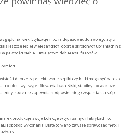
zcze powinnaś wiedzieć o
z względu na wiek. Stylizacje można dopasować do swojego stylu
lądają jeszcze lepiej w eleganckich, dobrze skrojonych ubraniach niż
 w pewności siebie i umiejętnym dobieraniu fasonów.
ą komfort
wistości dobrze zaprojektowane szpilki czy botki mogą być bardzo
ju podeszwy i wyprofilowania buta. Niski, stabilny obcas może
baleriny, które nie zapewniają odpowiedniego wsparcia dla stóp.
h marek produkuje swoje kolekcje w tych samych fabrykach, co
riału i sposób wykonania. Dlatego warto zawsze sprawdzać metki i
y jedwab.