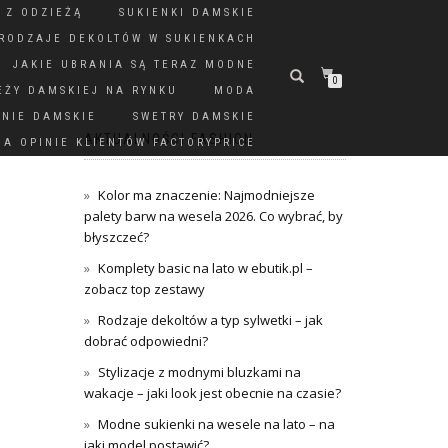
 Z ODZIEŻĄ
SUKIENKI DAMSKIE
RODZAJE DEKOLTÓW W SUKIENKACH
JAKIE UBRANIA SĄ TERAZ MODNE
0
EŻY DAMSKIEJ NA RYNKU
MODA
DNIE DAMSKIE
SWETRY DAMSKIE
AKTUALNOŚCI FASHION
A OPINIE KLIENTÓW FACTORYPRICE
Kolor ma znaczenie: Najmodniejsze
palety barw na wesela 2026. Co wybrać, by
błyszczeć?
Komplety basic na lato w ebutik.pl –
zobacz top zestawy
Rodzaje dekoltów a typ sylwetki – jak
dobrać odpowiedni?
Stylizacje z modnymi bluzkami na
wakacje – jaki look jest obecnie na czasie?
Modne sukienki na wesele na lato – na
jaki model postawić?