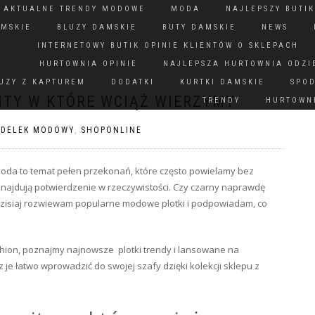
N AKTUALNE TRENDY MODOWE
MODA
NAJLEPSZY BUTIK
AMSKIE
BLUZY DAMSKIE
BUTY DAMSKIE
NEWS
INTERNETOWY BUTIK OPINIE KLIENTÓW O SKLEPACH
HURTOWNIA OPINIE
NAJLEPSZA HURTOWNIA ODZI
UZY Z KAPTUREM
DODATKI
KURTKI DAMSKIE
SPO
ITY W KTÓRE WCIĄŻ WIERZYMY
TRENDY
HURTOWNI
UDELEK MODOWY
,
SHOPONLINE
 Moda to temat pełen przekonań, które często powielamy bez
e znajdują potwierdzenie w rzeczywistości. Czy czarny naprawdę
Dzisiaj rozwiewam popularne modowe plotki i podpowiadam, co
shion, poznajmy najnowsze plotki trendy i lansowane na
je łatwo wprowadzić do swojej szafy dzięki kolekcji sklepu z