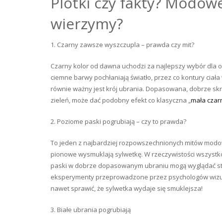
Plotki czy fakty? Modowe
wierzymy?
1. Czarny zawsze wyszczupla – prawda czy mit?
Czarny kolor od dawna uchodzi za najlepszy wybór dla os
ciemne barwy pochłaniają światło, przez co kontury ciała
równie ważny jest krój ubrania. Dopasowana, dobrze skr
zieleń, może dać podobny efekt co klasyczna „
mała czar
2. Poziome paski pogrubiają – czy to prawda?
To jeden z najbardziej rozpowszechnionych mitów modo
pionowe wysmuklają sylwetkę. W rzeczywistości wszystko
paski w dobrze dopasowanym ubraniu mogą wyglądać styl
eksperymenty przeprowadzone przez psychologów wizu
nawet sprawić, że sylwetka wydaje się smuklejsza!
3. Białe ubrania pogrubiają