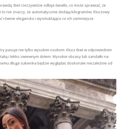
rawdą. Biel rzeczywiście odbija światło, co może sprawiać, że
le to nie znaczy, że automatycznie dodają kilogramów. Kluczowy
ć równie elegancko i wysmuklająco co ich ciemniejsze
ry pasuje nie tylko wysokim osobom. Klucz tkwi w odpowiednim
ną talią i lekko zwiewnym dołem. Wysokie obcasy lub sandałki na
czemu długa sukienka będzie wyglądać doskonale niezależnie od