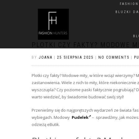
FASHIO
BLUZKI D
BL
PLOTKI CZY FAKTY? MODOWE M
BY
JOANA
|
25 SIERPNIA 2025
|
NO COMMENTS
|
P
Plotki czy fakty? Modowe mity, w które wciąż wierzymy?
zastanowienia. Wiele z nich to mity, które niekonieczni
wyszczupla? Czy poziome paski faktycznie pogrubiają? 
warto wiedzieć, by świadomie budować swój styl!
Przenieśmy się do najgorętszych wydarzeń ze świata fa
wybiegach. Modowy
Pudelek
– sprawdźmy, jak możesz 
odzieżą eButik.