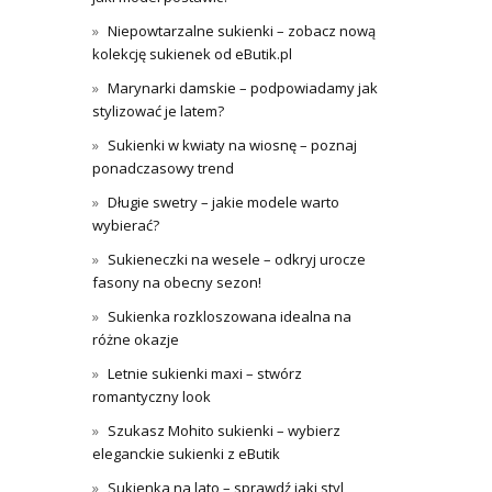
Niepowtarzalne sukienki – zobacz nową
kolekcję sukienek od eButik.pl
Marynarki damskie – podpowiadamy jak
stylizować je latem?
Sukienki w kwiaty na wiosnę – poznaj
ponadczasowy trend
Długie swetry – jakie modele warto
wybierać?
Sukieneczki na wesele – odkryj urocze
fasony na obecny sezon!
Sukienka rozkloszowana idealna na
różne okazje
Letnie sukienki maxi – stwórz
romantyczny look
Szukasz Mohito sukienki – wybierz
eleganckie sukienki z eButik
Sukienka na lato – sprawdź jaki styl