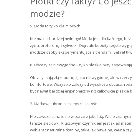
Plotki czy fakty? Co jes
modzie?
5. Moda to tylko dla młodych
Nie ma nic bardziej mylnego! Moda jest dla każdego, be
życia, preferencji i sylwetki. Dojrzałe kobiety często wyg
młodsze osoby eksperymentujące z trendami. Sekret tkwi
6. Obcasy są niewygodne – tylko płaskie buty zapewniaj
Obcasy mają złą reputację jako niewygodne, ale w rzeczy
komfortowe. Wszystko zależy od wysokości obcasa, rodza
być nawet bardziej ergonomiczny niż całkowicie płaskie 
7. Markowe ubrania są lepszej jakości
Nie zawsze cena idzie w parze z jakością. Wiele znanyc
tańsze sieciówki. Kluczowym czynnikiem jest skład mate
wybierać naturalne tkaniny, takie jak bawełna, wełna cz