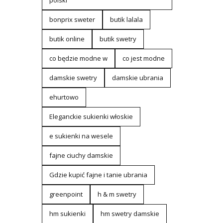
polski
bonprix sweter
butik lalala
butik online
butik swetry
co będzie modne w
co jest modne
damskie swetry
damskie ubrania
ehurtowo
Eleganckie sukienki włoskie
e sukienki na wesele
fajne ciuchy damskie
Gdzie kupić fajne i tanie ubrania
greenpoint
h & m swetry
hm sukienki
hm swetry damskie