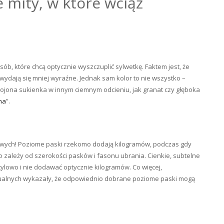
 mity, w które wciąż
ób, które chcą optycznie wyszczuplić sylwetkę. Faktem jest, że
 wydają się mniej wyraźne. Jednak sam kolor to nie wszystko –
ojona sukienka w innym ciemnym odcieniu, jak granat czy głęboka
na
”.
wych! Poziome paski rzekomo dodają kilogramów, podczas gdy
 zależy od szerokości pasków i fasonu ubrania. Cienkie, subtelne
owo i nie dodawać optycznie kilogramów. Co więcej,
alnych wykazały, że odpowiednio dobrane poziome paski mogą