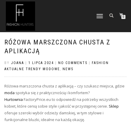
TOGGLE
0
NAVIGATION
RÓŻOWA MARSZCZONA CHUSTA Z
APLIKACJĄ
BY
JOANA
|
1 LIPCA 2024
|
NO COMMENTS
|
FASHION
AKTUALNE TRENDY MODOWE
,
NEWS
Różowa marszczona chusta z aplikacją – czy szukasz miejsca, gdzie
moda
spotyka się z praktycznością i komfortem?
Hurtownia
FactoryPrice.eu to odpowiedź na potrzeby wszystkich
kobiet, które cenią sobie style i jakość w przystępnej cenie.
Sklep
oferuje szeroki wybór odzieży damskiej, w tym stylowe i
funkcjonalne bluzki, idealne na każdą okazję.