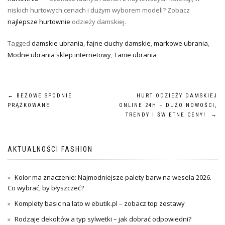
niskich hurtowych cenach i dużym wyborem modeli? Zobacz
najlepsze hurtownie
odzieży damskiej.
Tagged
damskie ubrania
,
fajne ciuchy damskie
,
markowe ubrania
,
Modne ubrania sklep internetowy
,
Tanie ubrania
Nawigacja
←
BEŻOWE SPODNIE
HURT ODZIEŻY DAMSKIEJ
PRĄŻKOWANE
ONLINE 24H – DUŻO NOWOŚCI,
wpisu
TRENDY I ŚWIETNE CENY!
→
AKTUALNOŚCI FASHION
Kolor ma znaczenie: Najmodniejsze palety barw na wesela 2026.
Co wybrać, by błyszczeć?
Komplety basic na lato w ebutik.pl – zobacz top zestawy
Rodzaje dekoltów a typ sylwetki – jak dobrać odpowiedni?