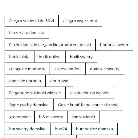
Allegro sukienki do 50 zł
allegro wyprzedaż
bluzeczka damska
Bluzki damskie eleganckie producent polski
bonprix sweter
butik lalala
butik online
butik swetry
co będzie modne w
co jest modne
damskie swetry
damskie ubrania
ehurtowo
Eleganckie sukienki włoskie
e sukienki na wesele
fajne ciuchy damskie
Gdzie kupić fajne i tanie ubrania
greenpoint
h & m swetry
hm sukienki
hm swetry damskie
hurt24
hurt odzież damska