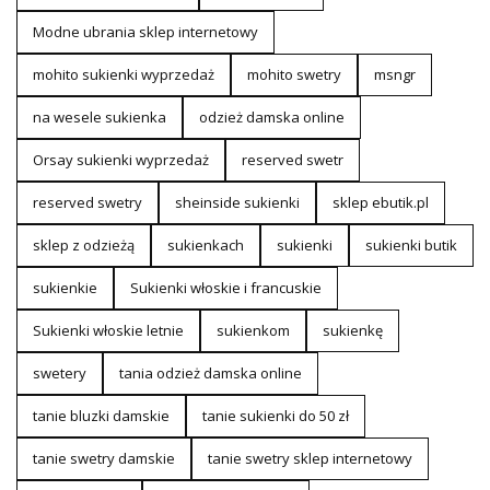
Modne ubrania sklep internetowy
mohito sukienki wyprzedaż
mohito swetry
msngr
na wesele sukienka
odzież damska online
Orsay sukienki wyprzedaż
reserved swetr
reserved swetry
sheinside sukienki
sklep ebutik.pl
sklep z odzieżą
sukienkach
sukienki
sukienki butik
sukienkie
Sukienki włoskie i francuskie
Sukienki włoskie letnie
sukienkom
sukienkę
swetery
tania odzież damska online
tanie bluzki damskie
tanie sukienki do 50 zł
tanie swetry damskie
tanie swetry sklep internetowy