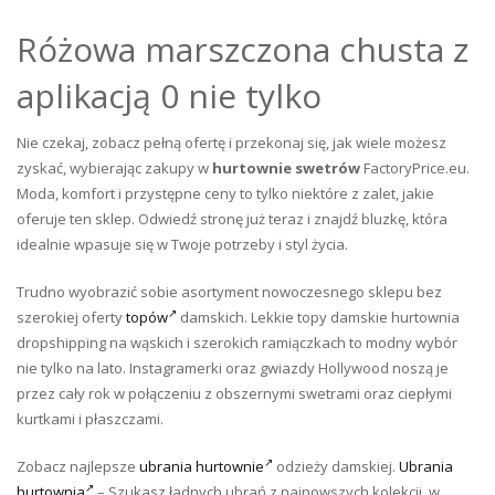
Różowa marszczona chusta z
aplikacją 0 nie tylko
Nie czekaj, zobacz pełną ofertę i przekonaj się, jak wiele możesz
zyskać, wybierając zakupy w
hurtownie swetrów
FactoryPrice.eu.
Moda, komfort i przystępne ceny to tylko niektóre z zalet, jakie
oferuje ten sklep. Odwiedź stronę już teraz i znajdź bluzkę, która
idealnie wpasuje się w Twoje potrzeby i styl życia.
Trudno wyobrazić sobie asortyment nowoczesnego sklepu bez
szerokiej oferty
topów
damskich. Lekkie topy damskie hurtownia
dropshipping na wąskich i szerokich ramiączkach to modny wybór
nie tylko na lato. Instagramerki oraz gwiazdy Hollywood noszą je
przez cały rok w połączeniu z obszernymi swetrami oraz ciepłymi
kurtkami i płaszczami.
Zobacz najlepsze
ubrania hurtownie
odzieży damskiej.
Ubrania
hurtownia
– Szukasz ładnych ubrań z najnowszych kolekcji, w