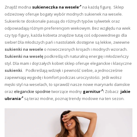
Znajdź modna
sukieneczka na wesele
na każdą figurę. Sklep
odzieżowy oferuje bogaty wybór modnych sukienek na wesele.
Sukienki te doskonale pasują do różnych typów sylwetek oraz
odpowiadają różnym preferencjom wiekowym. Bez względu na wiek
czy typ figury, każda kobieta znajdzie tutaj coś odpowiedniego dla
siebie! Dla młodszych pań i nastolatek dostępne są lekkie, zwiewne
sukienki na wesele
o nowoczesnych krojach i modnych wzorach.
Sukienki na weselę
podkreślą ich naturalną energię i młodzieńczy
styl. Dla mam i dojrzałych kobiet sklep oferuje eleganckie i klasyczne
sukienki
.
Podkreślają wdzięk i pewność siebie, a jednocześnie
zapewniają wygodę i komfort podczas uroczystości. Jeśli wolisz
męski styl na weselach, to sprawdź nasze nowe marynarki damskie
oraz
eleganckie spodnie
tworzące modny
garnitur
! Zobacz
jakie
ubrania
są teraz modne, poznaj trendy modowe na ten sezon.