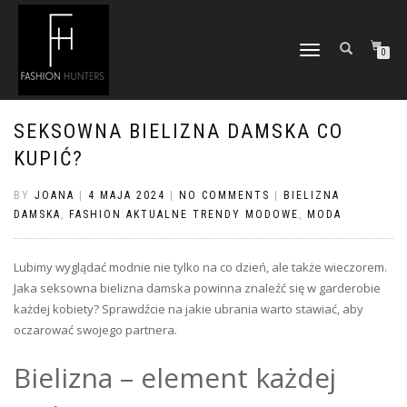
TOGGLE
0
NAVIGATION
SEKSOWNA BIELIZNA DAMSKA CO
KUPIĆ?
BY
JOANA
|
4 MAJA 2024
|
NO COMMENTS
|
BIELIZNA
DAMSKA
,
FASHION AKTUALNE TRENDY MODOWE
,
MODA
Lubimy wyglądać modnie nie tylko na co dzień, ale także wieczorem.
Jaka seksowna bielizna damska powinna znaleźć się w garderobie
każdej kobiety? Sprawdźcie na jakie ubrania warto stawiać, aby
oczarować swojego partnera.
Bielizna – element każdej