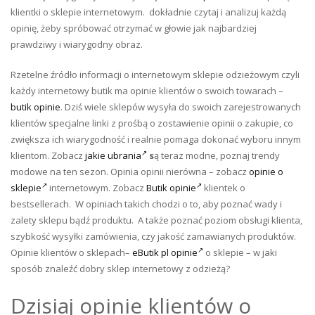
klientki o sklepie internetowym. dokładnie czytaj i analizuj każdą
opinię, żeby spróbować otrzymać w głowie jak najbardziej
prawdziwy i wiarygodny obraz.
Rzetelne źródło informacji o internetowym sklepie odzieżowym czyli
każdy internetowy butik ma opinie klientów o swoich towarach –
butik opinie
. Dziś wiele sklepów wysyła do swoich zarejestrowanych
klientów specjalne linki z prośbą o zostawienie opinii o zakupie, co
zwiększa ich wiarygodność i realnie pomaga dokonać wyboru innym
klientom. Zobacz
jakie ubrania
s
ą teraz modne, poznaj trendy
modowe na ten sezon. Opinia opinii nierówna – zobacz
opinie o
sklepie
internetowym. Zobacz
Butik opinie
klientek o
bestsellerach. W opiniach takich chodzi o to, aby poznać wady i
zalety sklepu bądź produktu. A także poznać poziom obsługi klienta,
szybkość wysyłki zamówienia, czy jakość zamawianych produktów.
Opinie klientów o sklepach–
eButik pl opinie
o sklepie – w jaki
sposób znaleźć dobry sklep internetowy z odzieżą?
Dzisiaj opinie klientów o