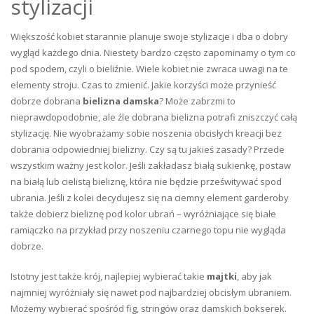
stylizacji
Większość kobiet starannie planuje swoje stylizacje i dba o dobry
wygląd każdego dnia. Niestety bardzo często zapominamy o tym co
pod spodem, czyli o bieliźnie. Wiele kobiet nie zwraca uwagi na te
elementy stroju. Czas to zmienić. Jakie korzyści może przynieść
dobrze dobrana
bielizna damska
? Może zabrzmi to
nieprawdopodobnie, ale źle dobrana bielizna potrafi zniszczyć całą
stylizację. Nie wyobrażamy sobie noszenia obcisłych kreacji bez
dobrania odpowiedniej bielizny. Czy są tu jakieś zasady? Przede
wszystkim ważny jest kolor. Jeśli zakładasz białą sukienkę, postaw
na białą lub cielistą bieliznę, która nie będzie prześwitywać spod
ubrania. Jeśli z kolei decydujesz się na ciemny element garderoby
także dobierz bieliznę pod kolor ubrań – wyróżniające się białe
ramiączko na przykład przy noszeniu czarnego topu nie wygląda
dobrze.
Istotny jest także krój, najlepiej wybierać takie
majtki
, aby jak
najmniej wyróżniały się nawet pod najbardziej obcisłym ubraniem.
Możemy wybierać spośród fig, stringów oraz damskich bokserek.