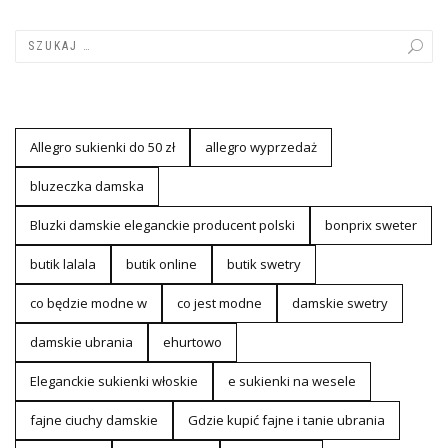
Allegro sukienki do 50 zł
allegro wyprzedaż
bluzeczka damska
Bluzki damskie eleganckie producent polski
bonprix sweter
butik lalala
butik online
butik swetry
co będzie modne w
co jest modne
damskie swetry
damskie ubrania
ehurtowo
Eleganckie sukienki włoskie
e sukienki na wesele
fajne ciuchy damskie
Gdzie kupić fajne i tanie ubrania