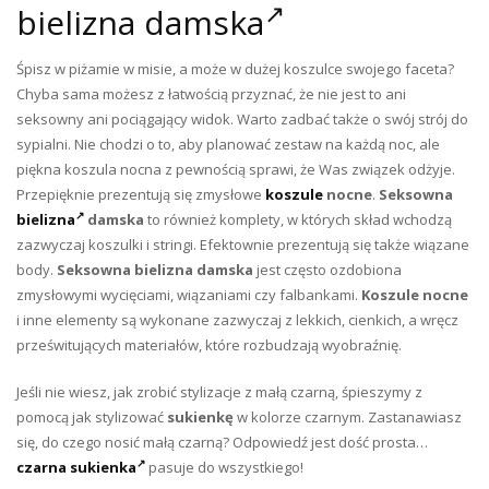
bielizna damska
Śpisz w piżamie w misie, a może w dużej koszulce swojego faceta?
Chyba sama możesz z łatwością przyznać, że nie jest to ani
seksowny ani pociągający widok. Warto zadbać także o swój strój do
sypialni. Nie chodzi o to, aby planować zestaw na każdą noc, ale
piękna koszula nocna z pewnością sprawi, że Was związek odżyje.
Przepięknie prezentują się zmysłowe
koszule
nocne
.
Seksowna
bielizna
damska
to również komplety, w których skład wchodzą
zazwyczaj koszulki i stringi. Efektownie prezentują się także wiązane
body.
Seksowna bielizna damska
jest często ozdobiona
zmysłowymi wycięciami, wiązaniami czy falbankami.
Koszule nocne
i inne elementy są wykonane zazwyczaj z lekkich, cienkich, a wręcz
prześwitujących materiałów, które rozbudzają wyobraźnię.
Jeśli nie wiesz, jak zrobić stylizacje z małą czarną, śpieszymy z
pomocą jak stylizować
sukienkę
w kolorze czarnym. Zastanawiasz
się, do czego nosić małą czarną? Odpowiedź jest dość prosta…
czarna sukienka
pasuje do wszystkiego!