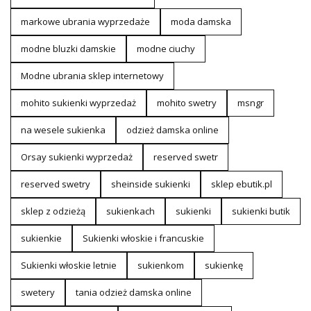
markowe ubrania wyprzedaże
moda damska
modne bluzki damskie
modne ciuchy
Modne ubrania sklep internetowy
mohito sukienki wyprzedaż
mohito swetry
msngr
na wesele sukienka
odzież damska online
Orsay sukienki wyprzedaż
reserved swetr
reserved swetry
sheinside sukienki
sklep ebutik.pl
sklep z odzieżą
sukienkach
sukienki
sukienki butik
sukienkie
Sukienki włoskie i francuskie
Sukienki włoskie letnie
sukienkom
sukienkę
swetery
tania odzież damska online