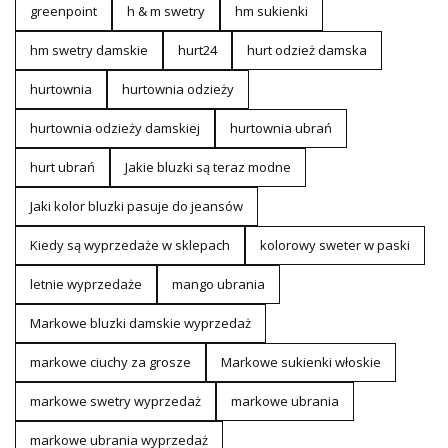
greenpoint
h & m swetry
hm sukienki
hm swetry damskie
hurt24
hurt odzież damska
hurtownia
hurtownia odzieży
hurtownia odzieży damskiej
hurtownia ubrań
hurt ubrań
Jakie bluzki są teraz modne
Jaki kolor bluzki pasuje do jeansów
Kiedy są wyprzedaże w sklepach
kolorowy sweter w paski
letnie wyprzedaże
mango ubrania
Markowe bluzki damskie wyprzedaż
markowe ciuchy za grosze
Markowe sukienki włoskie
markowe swetry wyprzedaż
markowe ubrania
markowe ubrania wyprzedaż