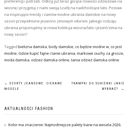
preferencji i potrzeb. Odkryj już teraz gorące nowości odzieżowe na
wiosnę i przygotuj z nami swoją szafę na nadchodzące lato. Postaw
na inspirujące trendy i zamów modne ubrania damskie na nowy
sezon przepełnione jesienno zimowym vibe’em. Jakiego rodzaju
ubrania proponujemy w nowa kolekcja wiosna/lato i jesień/zima na
nowy sezon?
Tagged
bielizna damska
,
body damskie
,
co będzie modne w
,
co jest
modne
,
Gdzie kupić fajne i tanie ubrania
,
markowe ciuchy za grosze
,
moda damska
,
odzież damska online
,
tania odzież damska online
Nawigacja
←
SZORTY JEANSOWE: CIEKAWE
TRAMPKI DO SUKIENKI JAKIE
MODELE
WYBRAĆ?
→
wpisu
AKTUALNOŚCI FASHION
Kolor ma znaczenie: Najmodniejsze palety barw na wesela 2026.