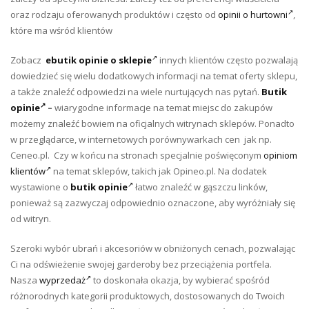
oraz rodzaju oferowanych produktów i często od
opinii o hurtowni
,
które ma wśród klientów
Zobacz
ebutik opinie o sklepie
innych klientów często pozwalają
dowiedzieć się wielu dodatkowych informacji na temat oferty sklepu,
a także znaleźć odpowiedzi na wiele nurtujących nas pytań.
Butik
opinie
–
wiarygodne informacje na temat miejsc do zakupów
możemy znaleźć bowiem na oficjalnych witrynach sklepów. Ponadto
w przeglądarce, w internetowych porównywarkach cen jak np.
Ceneo.pl. Czy w końcu na stronach specjalnie poświęconym
opiniom
klientów
na temat sklepów, takich jak Opineo.pl. Na dodatek
wystawione o
butik opinie
łatwo znaleźć w gąszczu linków,
ponieważ są zazwyczaj odpowiednio oznaczone, aby wyróżniały się
od witryn.
Szeroki wybór ubrań i akcesoriów w obniżonych cenach, pozwalając
Ci na odświeżenie swojej garderoby bez przeciążenia portfela.
Nasza
wyprzedaż
to doskonała okazja, by wybierać spośród
różnorodnych kategorii produktowych, dostosowanych do Twoich