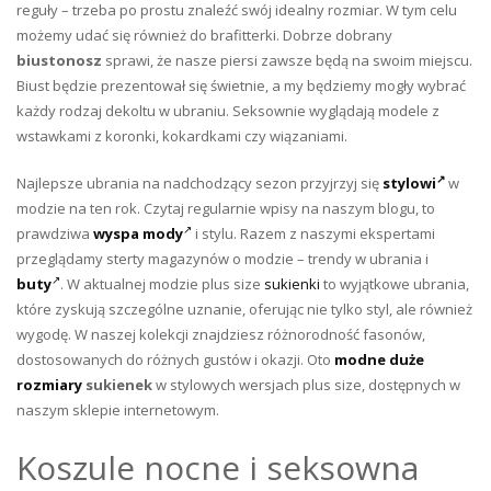
reguły – trzeba po prostu znaleźć swój idealny rozmiar. W tym celu
możemy udać się również do brafitterki. Dobrze dobrany
biustonosz
sprawi, że nasze piersi zawsze będą na swoim miejscu.
Biust będzie prezentował się świetnie, a my będziemy mogły wybrać
każdy rodzaj dekoltu w ubraniu. Seksownie wyglądają modele z
wstawkami z koronki, kokardkami czy wiązaniami.
Najlepsze ubrania na nadchodzący sezon przyjrzyj się
stylowi
w
modzie na ten rok. Czytaj regularnie wpisy na naszym blogu, to
prawdziwa
wyspa mody
i stylu. Razem z naszymi ekspertami
przeglądamy sterty magazynów o modzie – trendy w ubrania i
buty
. W aktualnej modzie plus size
sukienki
to wyjątkowe ubrania,
które zyskują szczególne uznanie, oferując nie tylko styl, ale również
wygodę. W naszej kolekcji znajdziesz różnorodność fasonów,
dostosowanych do różnych gustów i okazji. Oto
modne duże
rozmiary
sukienek
w stylowych wersjach plus size, dostępnych w
naszym sklepie internetowym.
Koszule nocne i seksowna