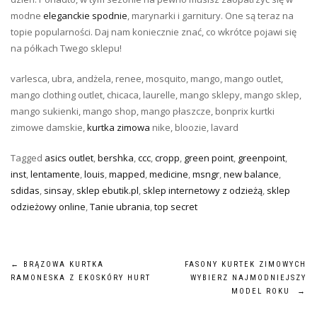
modne
eleganckie spodnie
, marynarki i garnitury. One są teraz na
topie popularności. Daj nam koniecznie znać, co wkrótce pojawi się
na półkach Twego sklepu!
varlesca, ubra, andżela, renee, mosquito, mango, mango outlet,
mango clothing outlet, chicaca, laurelle, mango sklepy, mango sklep,
mango sukienki, mango shop, mango płaszcze, bonprix kurtki
zimowe damskie,
kurtka zimowa
nike, bloozie, lavard
Tagged
asics outlet
,
bershka
,
ccc
,
cropp
,
green point
,
greenpoint
,
inst
,
lentamente
,
louis
,
mapped
,
medicine
,
msngr
,
new balance
,
sdidas
,
sinsay
,
sklep ebutik.pl
,
sklep internetowy z odzieżą
,
sklep
odzieżowy online
,
Tanie ubrania
,
top secret
Nawigacja
←
BRĄZOWA KURTKA
FASONY KURTEK ZIMOWYCH
RAMONESKA Z EKOSKÓRY HURT
WYBIERZ NAJMODNIEJSZY
wpisu
MODEL ROKU
→