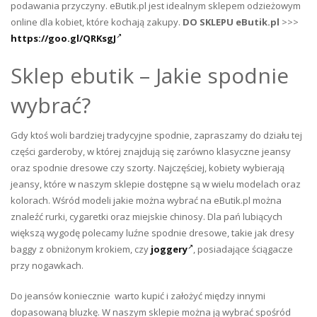
podawania przyczyny. eButik.pl jest idealnym sklepem odzieżowym
online dla kobiet, które kochają zakupy.
DO SKLEPU eButik.pl
>>>
https://goo.gl/QRKsgJ
Sklep ebutik – Jakie spodnie
wybrać?
Gdy ktoś woli bardziej tradycyjne spodnie, zapraszamy do działu tej
części garderoby, w której znajdują się zarówno klasyczne jeansy
oraz spodnie dresowe czy szorty. Najczęściej, kobiety wybierają
jeansy, które w naszym sklepie dostępne są w wielu modelach oraz
kolorach. Wśród modeli jakie można wybrać na eButik.pl można
znaleźć rurki, cygaretki oraz miejskie chinosy. Dla pań lubiących
większą wygodę polecamy luźne spodnie dresowe, takie jak dresy
baggy z obniżonym krokiem, czy
joggery
, posiadające ściągacze
przy nogawkach.
Do jeansów koniecznie warto kupić i założyć między innymi
dopasowaną bluzkę. W naszym sklepie można ją wybrać spośród