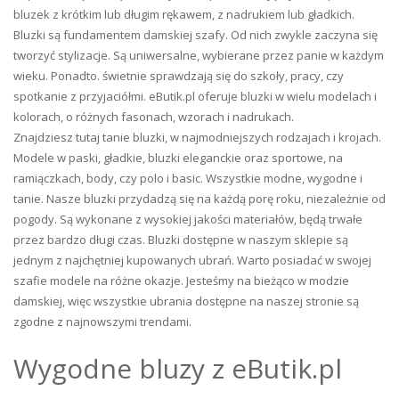
bluzek z krótkim lub długim rękawem, z nadrukiem lub gładkich.
Bluzki są fundamentem damskiej szafy. Od nich zwykle zaczyna się
tworzyć stylizacje. Są uniwersalne, wybierane przez panie w każdym
wieku. Ponadto. świetnie sprawdzają się do szkoły, pracy, czy
spotkanie z przyjaciółmi. eButik.pl oferuje bluzki w wielu modelach i
kolorach, o różnych fasonach, wzorach i nadrukach.
Znajdziesz tutaj tanie bluzki, w najmodniejszych rodzajach i krojach.
Modele w paski, gładkie, bluzki eleganckie oraz sportowe, na
ramiączkach, body, czy polo i basic. Wszystkie modne, wygodne i
tanie. Nasze bluzki przydadzą się na każdą porę roku, niezależnie od
pogody. Są wykonane z wysokiej jakości materiałów, będą trwałe
przez bardzo długi czas. Bluzki dostępne w naszym sklepie są
jednym z najchętniej kupowanych ubrań. Warto posiadać w swojej
szafie modele na różne okazje. Jesteśmy na bieżąco w modzie
damskiej, więc wszystkie ubrania dostępne na naszej stronie są
zgodne z najnowszymi trendami.
Wygodne bluzy z eButik.pl