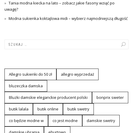
Tania modna kiecka na lato – zobacz jakie fasony wziąć po
uwagę?
Modna sukienka koktajlowa midi – wybierz najmodniejszą długość
Allegro sukienki do 50 zł
allegro wyprzedaż
bluzeczka damska
Bluzki damskie eleganckie producent polski
bonprix sweter
butik lalala
butik online
butik swetry
co będzie modne w
co jest modne
damskie swetry
damskie ubrania
ehurtowo