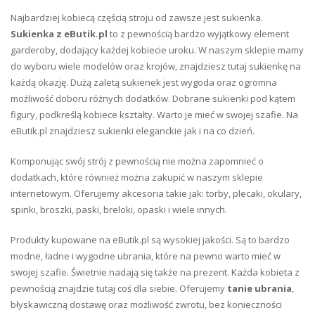
Najbardziej kobiecą częścią stroju od zawsze jest sukienka.
Sukienka z eButik.pl
to z pewnością bardzo wyjątkowy element
garderoby, dodający każdej kobiecie uroku. W naszym sklepie mamy
do wyboru wiele modelów oraz krojów, znajdziesz tutaj sukienkę na
każdą okazję. Dużą zaletą sukienek jest wygoda oraz ogromna
możliwość doboru różnych dodatków. Dobrane sukienki pod kątem
figury, podkreślą kobiece kształty. Warto je mieć w swojej szafie. Na
eButik.pl znajdziesz sukienki eleganckie jak i na co dzień.
Komponując swój strój z pewnością nie można zapomnieć o
dodatkach, które również można zakupić w naszym sklepie
internetowym. Oferujemy akcesoria takie jak: torby, plecaki, okulary,
spinki, broszki, paski, breloki, opaski i wiele innych.
Produkty kupowane na eButik.pl są wysokiej jakości. Są to bardzo
modne, ładne i wygodne ubrania, które na pewno warto mieć w
swojej szafie. Świetnie nadają się także na prezent. Każda kobieta z
pewnością znajdzie tutaj coś dla siebie. Oferujemy
tanie ubrania
,
błyskawiczną dostawę oraz możliwość zwrotu, bez konieczności