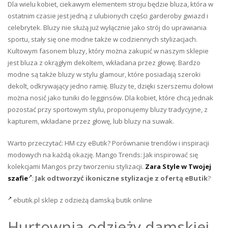
Dla wielu kobiet, ciekawym elementem stroju będzie bluza, która w
ostatnim czasie jest jedną z ulubionych części garderoby gwiazd i
celebrytek. Bluzy nie służą już wyłącznie jako strój do uprawiania
sportu, stały się one modne także w codziennych stylizacjach.
Kultowym fasonem bluzy, który można zakupić w naszym sklepie
jest bluza z okrągłym dekoltem, wkładana przez głowę. Bardzo
modne są także bluzy w stylu glamour, które posiadają szeroki
dekolt, odkrywający jedno ramię. Bluzy te, dzięki szerszemu dołowi
można nosić jako tuniki do legginsów. Dla kobiet, które chcą jednak
pozostać przy sportowym stylu, proponujemy bluzy tradycyjne, z
kapturem, wkładane przez głowę, lub bluzy na suwak.
Warto przeczytać: HM czy eButik? Porównanie trendów i inspiracji
modowych na każdą okazję. Mango Trends: Jak inspirować się
kolekcjami Mangos przy tworzeniu stylizacji.
Zara Style w Twojej
szafie
:
Jak odtworzyć ikoniczne stylizacje z ofertą eButik
?
ebutik.pl sklep z odzieżą damską butik online
Hurtownia odzieży damskiej