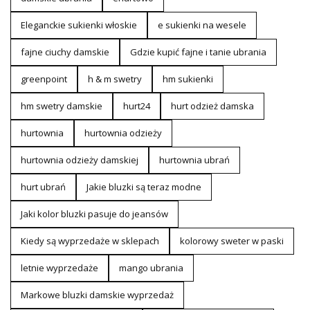
Eleganckie sukienki włoskie
e sukienki na wesele
fajne ciuchy damskie
Gdzie kupić fajne i tanie ubrania
greenpoint
h & m swetry
hm sukienki
hm swetry damskie
hurt24
hurt odzież damska
hurtownia
hurtownia odzieży
hurtownia odzieży damskiej
hurtownia ubrań
hurt ubrań
Jakie bluzki są teraz modne
Jaki kolor bluzki pasuje do jeansów
Kiedy są wyprzedaże w sklepach
kolorowy sweter w paski
letnie wyprzedaże
mango ubrania
Markowe bluzki damskie wyprzedaż