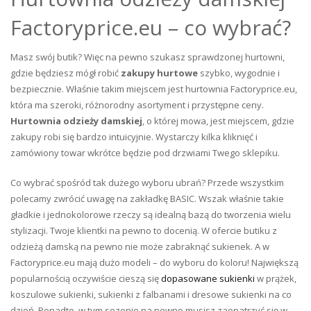
Factoryprice.eu – co wybrać?
Masz swój butik? Więc na pewno szukasz sprawdzonej hurtowni,
gdzie będziesz mógł robić
zakupy hurtowe
szybko, wygodnie i
bezpiecznie. Właśnie takim miejscem jest hurtownia Factoryprice.eu,
która ma szeroki, różnorodny asortyment i przystępne ceny.
Hurtownia odzieży damskiej
, o której mowa, jest miejscem, gdzie
zakupy robi się bardzo intuicyjnie. Wystarczy kilka kliknięć i
zamówiony towar wkrótce będzie pod drzwiami Twego sklepiku.
Co wybrać spośród tak dużego wyboru ubrań? Przede wszystkim
polecamy zwrócić uwagę na zakładkę BASIC. Wszak właśnie takie
gładkie i jednokolorowe rzeczy są idealną bazą do tworzenia wielu
stylizacji. Twoje klientki na pewno to docenią. W ofercie butiku z
odzieżą damską na pewno nie może zabraknąć sukienek. A w
Factoryprice.eu mają dużo modeli – do wyboru do koloru! Największą
popularnością oczywiście cieszą się
dopasowane sukienki
w prążek,
koszulowe sukienki, sukienki z falbanami i dresowe sukienki na co
dzień. Ponadto, w tym sezonie na pewno musisz zaopatrzyć się w