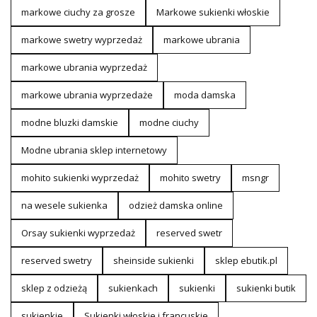
markowe ciuchy za grosze
Markowe sukienki włoskie
markowe swetry wyprzedaż
markowe ubrania
markowe ubrania wyprzedaż
markowe ubrania wyprzedaże
moda damska
modne bluzki damskie
modne ciuchy
Modne ubrania sklep internetowy
mohito sukienki wyprzedaż
mohito swetry
msngr
na wesele sukienka
odzież damska online
Orsay sukienki wyprzedaż
reserved swetr
reserved swetry
sheinside sukienki
sklep ebutik.pl
sklep z odzieżą
sukienkach
sukienki
sukienki butik
sukienkie
Sukienki włoskie i francuskie