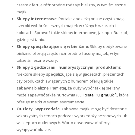
często oferują różnorodne rodzaje bielizny, w tym śmieszne
majtki.
Sklepy internetowe
: Portale z odzieżą online często mają
szeroki wybór śmiesznych majtek w różnych wzorach i
kolorach. Sprawdź takie sklepy internetowe, jak np. eButik.pl,
gdzie jest tanio.
Sklepy specjalizujące się w bieliźnie
: Sklepy dedykowane
bieliźnie oferują często różnorodne fasony majtek, w tym
także śmieszne wzory.
Sklepy z gadżetami i humorystycznymi produktami
:
Niektóre sklepy specjalizujące się w gadżetach, prezentach
czy produktach związanych z humorem oferują także
zabawną bieliznę. Pamiętaj, że duży wybór takiej bielizny
może zapewnić także hurtownia (EE.
Riiete Hulgimüük
), która
oferuje majtki w swoim asortymencie.
Outlety i wyprzedaże
: zabawne majtki mogą być dostępne
w korzystnych cenach podczas wyprzedaży sezonowych lub
w sklepach outletowych. Warto obserwować oferty i
wyłapywać okazje.