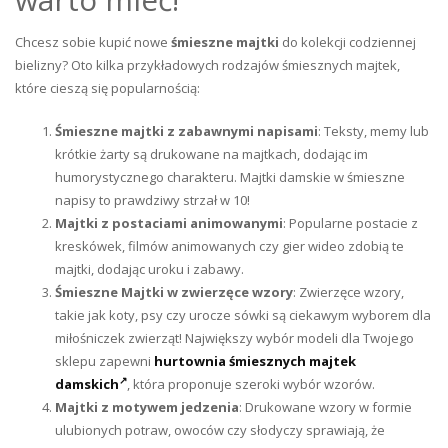
Chcesz sobie kupić nowe
śmieszne majtki
do kolekcji codziennej
bielizny? Oto kilka przykładowych rodzajów śmiesznych majtek,
które cieszą się popularnością:
Śmieszne
majtki z zabawnymi napisami
: Teksty, memy lub
krótkie żarty są drukowane na majtkach, dodając im
humorystycznego charakteru. Majtki damskie w śmieszne
napisy to prawdziwy strzał w 10!
Majtki z postaciami animowanymi
: Popularne postacie z
kreskówek, filmów animowanych czy gier wideo zdobią te
majtki, dodając uroku i zabawy.
Śmieszne Majtki w zwierzęce wzory
: Zwierzęce wzory,
takie jak koty, psy czy urocze sówki są ciekawym wyborem dla
miłośniczek zwierząt! Największy wybór modeli dla Twojego
sklepu zapewni
hurtownia śmiesznych majtek
damskich
, która proponuje szeroki wybór wzorów.
Majtki z motywem jedzenia
: Drukowane wzory w formie
ulubionych potraw, owoców czy słodyczy sprawiają, że