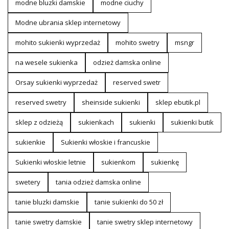
modne bluzki damskie
modne ciuchy
Modne ubrania sklep internetowy
mohito sukienki wyprzedaż
mohito swetry
msngr
na wesele sukienka
odzież damska online
Orsay sukienki wyprzedaż
reserved swetr
reserved swetry
sheinside sukienki
sklep ebutik.pl
sklep z odzieżą
sukienkach
sukienki
sukienki butik
sukienkie
Sukienki włoskie i francuskie
Sukienki włoskie letnie
sukienkom
sukienkę
swetery
tania odzież damska online
tanie bluzki damskie
tanie sukienki do 50 zł
tanie swetry damskie
tanie swetry sklep internetowy