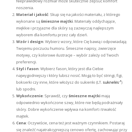
Nieprawidłowy rozmiar może skutecznie zepsuć komfort
noszenia.
Materiał i jakość
: Skup się na jakości materiału, z którego
wykonane są
śmieszne majtki
. Materiały oddychające,
miękkie i przyjazne dla skóry są zazwyczaj najlepszym
wyborem dla komfortu przez cały dzień.
Wzór i design
: Wybierz wzory, które Cię bawią i odpowiadają
Twojemu poczuciu humoru. Śmieszne napisy, zwierzęce
motywy, czy kolorowe ilustracje – wybór zależy od Twoich
preferencji.
Styl i fason
: Wybierz fason, który jest dla Ciebie
najwygodniejszy i który lubisz nosić. Mogą to być stringi, figi,
bokserki czy inne, które włożysz do sukienki (LT.
suknelės
)
lub spodni.
Wykończenie
: Sprawdź, czy
śmieszne majtki
mają
odpowiednio wykończone szwy, które nie będą podrażniały
skóry. Dobre wykończenie wpływa na komfort i trwałość
majtek.
Cena
: Oczywiście, cena też jest ważnym czynnikiem. Postaraj
się znaleźć najatrakcyjniejszą cenowo ofertę, zachowując przy