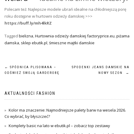
Polecam też: Najlepsze modele ubrań idealne na chłodniejszą porę
roku dostępne w hurtowni odzieży damskiej >>>
https://buff.ly/mh4lkRZ
Tagged
bielizna
,
Hurtownia odzieży damskiej factoryprice.eu
,
piżama
damska
,
sklep ebutik.pl
,
śmieszne majtki damskie
Nawigacja
←
SPÓDNICA PLISOWANA –
SPODENKI JEANS DAMSKIE NA
ODŚWIEŻ SWOJĄ GARDEROBĘ
NOWY SEZON
→
wpisu
AKTUALNOŚCI FASHION
Kolor ma znaczenie: Najmodniejsze palety barw na wesela 2026.
Co wybrać, by błyszczeć?
Komplety basic na lato w ebutik.pl – zobacz top zestawy