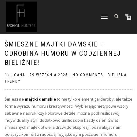
TOGGLE
0
NAVIGATION
ŚMIESZNE MAJTKI DAMSKIE –
ODROBINA HUMORU W CODZIENNEJ
BIELIŹNIE!
BY
JOANA
|
29 WRZEŚNIA 2025
|
NO COMMENTS
|
BIELIZNA
,
TRENDY
Śmieszne
majtki damskie
to nie tylko element garderoby, ale także
forma wyrazu humoru i kreatywności. Wybierając nietypowe wzory,
zabawne nadruki czy kolorowe detale, można podkreślić swój
indywidualny styl i dodatkowo umilić sobie każdy dzień. Świat
śmiesznych majtek otwiera drzwi do ekspresji, pozwalając nam
połączyć komfort z radością i wyjątkowym poczuciem humoru.