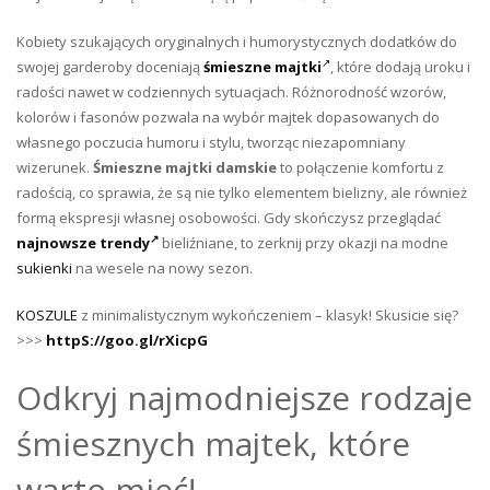
Kobiety szukających oryginalnych i humorystycznych dodatków do
swojej garderoby doceniają
śmieszne majtki
, które dodają uroku i
radości nawet w codziennych sytuacjach. Różnorodność wzorów,
kolorów i fasonów pozwala na wybór majtek dopasowanych do
własnego poczucia humoru i stylu, tworząc niezapomniany
wizerunek.
Śmieszne majtki damskie
to połączenie komfortu z
radością, co sprawia, że są nie tylko elementem bielizny, ale również
formą ekspresji własnej osobowości. Gdy skończysz przeglądać
najnowsze trendy
bieliźniane, to zerknij przy okazji na modne
sukienki
na wesele na nowy sezon.
KOSZULE
z minimalistycznym wykończeniem – klasyk! Skusicie się?
>>>
httpS://goo.gl/rXicpG
Odkryj najmodniejsze rodzaje
śmiesznych majtek, które
warto mieć!