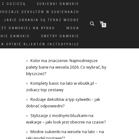
 Z ODZIEŻĄ
SUKIENKI DAMSKIE
RODZAJE DEKOLTÓW W SUKIENKACH
JAKIE UBRANIA SĄ TERAZ MODNE
0
EŻY DAMSKIEJ NA RYNKU
MODA
DNIE DAMSKIE
SWETRY DAMSKIE
AKTUALNOŚCI FASHION
A OPINIE KLIENTÓW FACTORYPRICE
Kolor ma znaczenie: Najmodniejsze
palety barw na wesela 2026. Co wybrać, by
błyszczeć?
Komplety basic na lato w ebutik.pl –
zobacz top zestawy
Rodzaje dekoltów a typ sylwetki – jak
dobrać odpowiedni?
Stylizacje z modnymi bluzkami na
wakacje – jaki look jest obecnie na czasie?
Modne sukienki na wesele na lato – na
jaki model postawić?