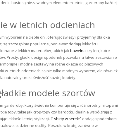
odenki basic są niezawodnym elementem letniej garderoby każdej
e w letnich odcieniach
ym wyborem na ciepłe dni, oferując świeży i przyjemny dla oka
it, są szczególnie popularne, ponieważ dodają lekkości i
wykonane z lekkich materiałów, takich jak
bawełna
czy len, które
ów. Prosty, gładki design spodenek pozwala na łatwe zestawianie
 harmonijne i modne zestawy na różne okazje od plażowych
ki w letnich odcieniach są nie tylko modnym wyborem, ale również
a naturalny urok i świeżość każdej kobiety.
 gładkie modele szortów
garderoby, który świetnie komponuje się z różnorodnymi topami
kie topy, takie jak crop-topy czy bardotki, idealnie współgrają z
 lekkości letniej stylizacji.
T-shirty w serek
dodają spodenkom
sualowe, codzienne outfity. Koszule w kratę, zarówno w