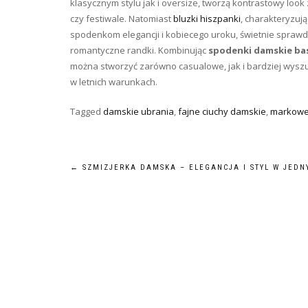
klasycznym stylu jak i oversize, tworzą kontrastowy lo
czy festiwale. Natomiast
bluzki hiszpanki
, charakteryzuj
spodenkom elegancji i kobiecego uroku, świetnie sprawdza
romantyczne randki. Kombinując
spodenki damskie ba
można stworzyć zarówno casualowe, jak i bardziej wyszuk
w letnich warunkach.
Tagged
damskie ubrania
,
fajne ciuchy damskie
,
markowe
Nawigacja
←
SZMIZJERKA DAMSKA – ELEGANCJA I STYL W JEDN
wpisu