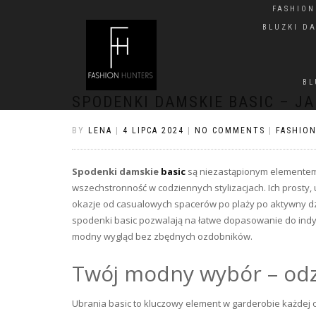
FASHIO
BLUZKI D
BL
SPODENKI DAMSKIE BASIC – J
BY
LENA
|
4 LIPCA 2024
|
NO COMMENTS
|
FASHIO
Spodenki damskie
basic
są niezastąpionym elementem l
wszechstronność w codziennych stylizacjach. Ich prosty
okazje od casualowych spacerów po plaży po aktywny dzi
spodenki basic pozwalają na łatwe dopasowanie do indy
modny wygląd bez zbędnych ozdobników.
Twój modny wybór – odz
Ubrania basic to kluczowy element w garderobie każdej o