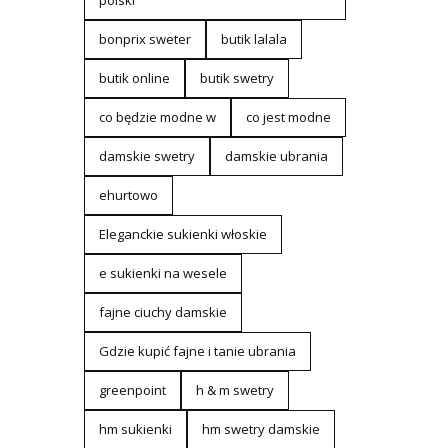
polski
bonprix sweter
butik lalala
butik online
butik swetry
co będzie modne w
co jest modne
damskie swetry
damskie ubrania
ehurtowo
Eleganckie sukienki włoskie
e sukienki na wesele
fajne ciuchy damskie
Gdzie kupić fajne i tanie ubrania
greenpoint
h & m swetry
hm sukienki
hm swetry damskie