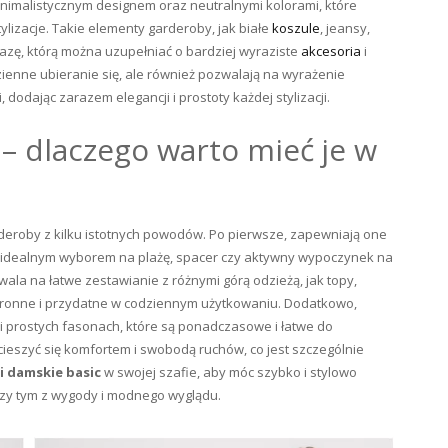
nimalistycznym designem oraz neutralnymi kolorami, które
ylizacje. Takie elementy garderoby, jak białe
koszule
, jeansy,
azę, którą można uzupełniać o bardziej wyraziste
akcesoria
i
zienne ubieranie się, ale również pozwalają na wyrażenie
dodając zarazem elegancji i prostoty każdej stylizacji.
– dlaczego warto mieć je w
eroby z kilku istotnych powodów. Po pierwsze, zapewniają one
są idealnym wyborem na plażę, spacer czy aktywny wypoczynek na
ala na łatwe zestawianie z różnymi górą odzieżą, jak topy,
stronne i przydatne w codziennym użytkowaniu. Dodatkowo,
i prostych fasonach, które są ponadczasowe i łatwe do
cieszyć się komfortem i swobodą ruchów, co jest szczególnie
 damskie basic
w swojej szafie, aby móc szybko i stylowo
przy tym z wygody i modnego wyglądu.