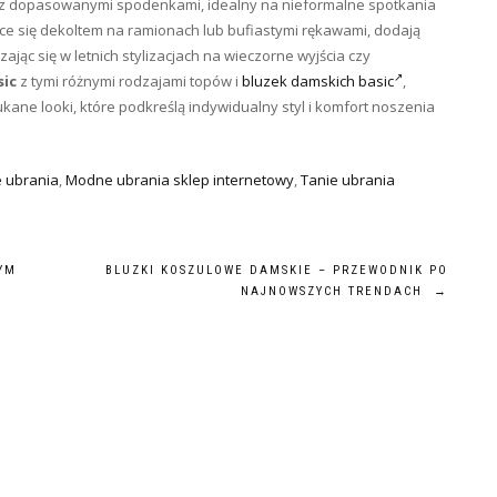
ok z dopasowanymi spodenkami, idealny na nieformalne spotkania
ące się dekoltem na ramionach lub bufiastymi rękawami, dodają
jąc się w letnich stylizacjach na wieczorne wyjścia czy
sic
z tymi różnymi rodzajami topów i
bluzek damskich basic
,
ane looki, które podkreślą indywidualny styl i komfort noszenia
 ubrania
,
Modne ubrania sklep internetowy
,
Tanie ubrania
YM
BLUZKI KOSZULOWE DAMSKIE – PRZEWODNIK PO
NAJNOWSZYCH TRENDACH
→