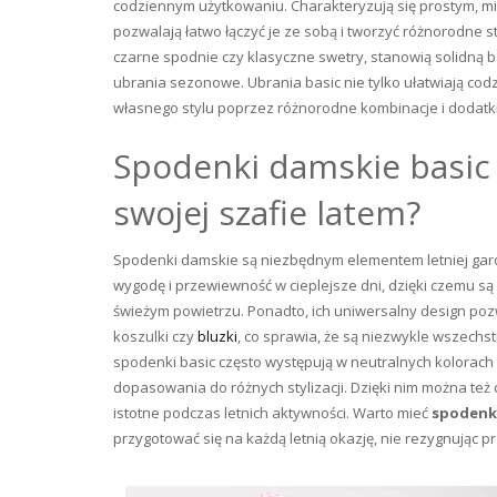
codziennym użytkowaniu. Charakteryzują się prostym, mi
pozwalają łatwo łączyć je ze sobą i tworzyć różnorodne st
czarne spodnie czy klasyczne swetry, stanowią solidną b
ubrania sezonowe. Ubrania basic nie tylko ułatwiają cod
własnego stylu poprzez różnorodne kombinacje i dodatki, 
Spodenki damskie basic 
swojej szafie latem?
Spodenki damskie są niezbędnym elementem letniej gard
wygodę i przewiewność w cieplejsze dni, dzięki czemu 
świeżym powietrzu. Ponadto, ich uniwersalny design pozw
koszulki czy
bluzki
, co sprawia, że są niezwykle wszech
spodenki basic często występują w neutralnych kolorach 
dopasowania do różnych stylizacji. Dzięki nim można też 
istotne podczas letnich aktywności. Warto mieć
spodenki
przygotować się na każdą letnią okazję, nie rezygnując 