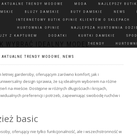
N AKTUALNE TRENDY MODOWE
MODA
NAJLEPSZY BUTIK
AMSKIE
BLUZY DAMSKIE
BUTY DAMSKIE
NEWS
INTERNETOWY BUTIK OPINIE KLIENTÓW O SKLEPACH
HURTOWNIA OPINIE
NAJLEPSZA HURTOWNIA ODZI
UZY Z KAPTUREM
DODATKI
KURTKI DAMSKIE
SPO
AK WYBRAĆ IDEALNY MODEL?
TRENDY
HURTOWNI
N AKTUALNE TRENDY MODOWE
,
NEWS
etniej garderoby, oferującym zarówno komfort, jak i
, uniwersalny design sprawia, że są idealnym wyborem na różne
eń na mieście. Dostępne w różnych długościach i krojach,
widualnych preferencji i potrzeb, zapewniając swobodę ruchów i
ież basic
soby, oferujący nie tylko funkcjonalność, ale i wszechstronność w