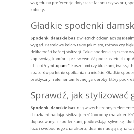
względu na preferencje dotyczące fasonu czy wzoru, sp
kobiety.
Gładkie spodenki damski
Spodenki damskie basic
w letnich odcieniach są idealn
wygląd. Pastelowe kolory takie jak mięta, różowy czy błęk
delikatności każdej stylizacji. Takie spodenki są często 
zapewniają komfort i przewiewność podczas letnich upał
ich z różnymi
topami
, koszulami czy bluzkami, tworząc
spacerów po letnie spotkania na mieście. Gładkie spoden
praktycznym elementem letniej garderoby, który podkreśl
Sprawdź, jak stylizować
Spodenki damskie basic
są wszechstronnym elementem 
i bluzkami, nadając stylizacjom różnorodny charakter. Krót
dopasowanymi spodenkami, podkreślając sylwetkę i dodając
luzu i swobodnego charakteru, idealnie nadają się na ca