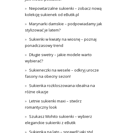
Niepowtarzalne sukienki – zobacz nową
kolekcję sukienek od eButik.pl
Marynarki damskie – podpowiadamy jak
stylizować je latem?
Sukienki w kwiaty na wiosnę – poznaj
ponadczasowy trend
Długie swetry – jakie modele warto
wybierać?
Sukieneczki na wesele – odkryj urocze
fasony na obecny sezon!
Sukienka rozkloszowana idealna na
różne okazje
Letnie sukienki maxi – stwórz
romantyczny look
Szukasz Mohito sukienki – wybierz
eleganckie sukienki z eButik
Sukienka na lato – sprawdź jaki styl