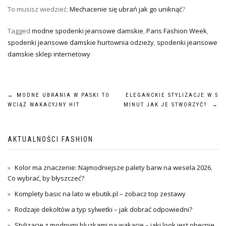
To musisz wiedzieć:
Mechacenie się ubrań jak go uniknąć
?
Tagged
modne spodenki jeansowe damskie
,
Paris Fashion Week
,
spodenki jeansowe damskie hurtownia odzieży
,
spodenki jeansowe
damskie sklep internetowy
Nawigacja
←
MODNE UBRANIA W PASKI TO
ELEGANCKIE STYLIZACJE W 5
WCIĄŻ WAKACYJNY HIT
MINUT JAK JE STWORZYĆ?
→
wpisu
AKTUALNOŚCI FASHION
Kolor ma znaczenie: Najmodniejsze palety barw na wesela 2026.
Co wybrać, by błyszczeć?
Komplety basic na lato w ebutik.pl – zobacz top zestawy
Rodzaje dekoltów a typ sylwetki – jak dobrać odpowiedni?
Stylizacje z modnymi bluzkami na wakacje – jaki look jest obecnie