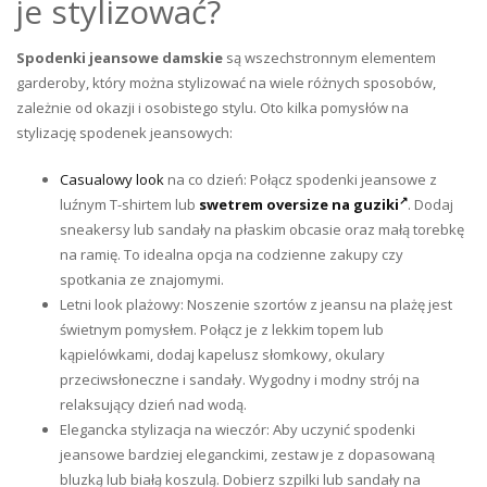
je stylizować?
Spodenki jeansowe damskie
są wszechstronnym elementem
garderoby, który można stylizować na wiele różnych sposobów,
zależnie od okazji i osobistego stylu. Oto kilka pomysłów na
stylizację spodenek jeansowych:
Casualowy look
na co dzień: Połącz spodenki jeansowe z
luźnym T-shirtem lub
swetrem oversize na guziki
. Dodaj
sneakersy lub sandały na płaskim obcasie oraz małą torebkę
na ramię. To idealna opcja na codzienne zakupy czy
spotkania ze znajomymi.
Letni look plażowy: Noszenie szortów z jeansu na plażę jest
świetnym pomysłem. Połącz je z lekkim topem lub
kąpielówkami, dodaj kapelusz słomkowy, okulary
przeciwsłoneczne i sandały. Wygodny i modny strój na
relaksujący dzień nad wodą.
Elegancka stylizacja na wieczór: Aby uczynić spodenki
jeansowe bardziej eleganckimi, zestaw je z dopasowaną
bluzką lub białą koszulą. Dobierz szpilki lub sandały na