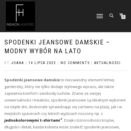
TOGGLE
0
NAVIGATION
SPODENKI JEANSOWE DAMSKIE –
MODNY WYBÓR NA LATO
BY
JOANA
|
14 LIPCA 2025
|
NO COMMENTS
|
AKTUALNOŚCI
Spodenki jeansowe damskie
to niezawodny element letniej
garderoby, który nie tylko dodaje stylowego wyrazu, ale także
zapewnia komfort i swobodę ruchów. Znane ze swojej
uniwersalności i trwałości, spodenki jeansowe są idealnym wyborem
na ciepłe dni, doskonale sprawdzając się zarówno na plaży, jak i w
miejskich spacerach czy letnich wyjściach noszony np. z
jednokolorowymi t-shirtami
. Dzięki różnorodności krojów,
długości i detali, każda kobieta może znaleźć spodenki jeansowe,