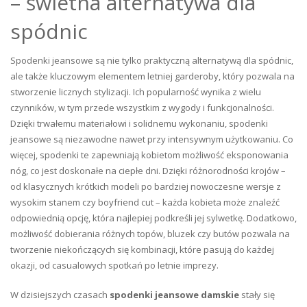
– świetna alternatywa dla
spódnic
Spodenki jeansowe są nie tylko praktyczną alternatywą dla spódnic,
ale także kluczowym elementem letniej garderoby, który pozwala na
stworzenie licznych stylizacji. Ich popularność wynika z wielu
czynników, w tym przede wszystkim z wygody i funkcjonalności.
Dzięki trwałemu materiałowi i solidnemu wykonaniu, spodenki
jeansowe są niezawodne nawet przy intensywnym użytkowaniu. Co
więcej, spodenki te zapewniają kobietom możliwość eksponowania
nóg, co jest doskonałe na ciepłe dni. Dzięki różnorodności krojów –
od klasycznych krótkich modeli po bardziej nowoczesne wersje z
wysokim stanem czy boyfriend cut – każda kobieta może znaleźć
odpowiednią opcję, która najlepiej podkreśli jej sylwetkę. Dodatkowo,
możliwość dobierania różnych topów, bluzek czy butów pozwala na
tworzenie niekończących się kombinacji, które pasują do każdej
okazji, od casualowych spotkań po letnie imprezy.
W dzisiejszych czasach
spodenki jeansowe damskie
stały się