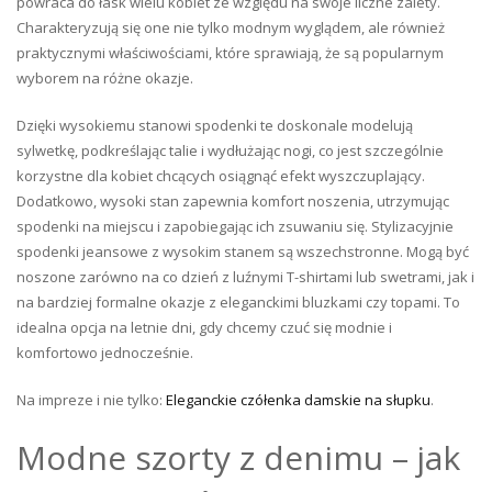
powraca do łask wielu kobiet ze względu na swoje liczne zalety.
Charakteryzują się one nie tylko modnym wyglądem, ale również
praktycznymi właściwościami, które sprawiają, że są popularnym
wyborem na różne okazje.
Dzięki wysokiemu stanowi spodenki te doskonale modelują
sylwetkę, podkreślając talie i wydłużając nogi, co jest szczególnie
korzystne dla kobiet chcących osiągnąć efekt wyszczuplający.
Dodatkowo, wysoki stan zapewnia komfort noszenia, utrzymując
spodenki na miejscu i zapobiegając ich zsuwaniu się. Stylizacyjnie
spodenki jeansowe z wysokim stanem są wszechstronne. Mogą być
noszone zarówno na co dzień z luźnymi T-shirtami lub swetrami, jak i
na bardziej formalne okazje z eleganckimi bluzkami czy topami. To
idealna opcja na letnie dni, gdy chcemy czuć się modnie i
komfortowo jednocześnie.
Na impreze i nie tylko:
Eleganckie czółenka damskie na słupku
.
Modne szorty z denimu – jak