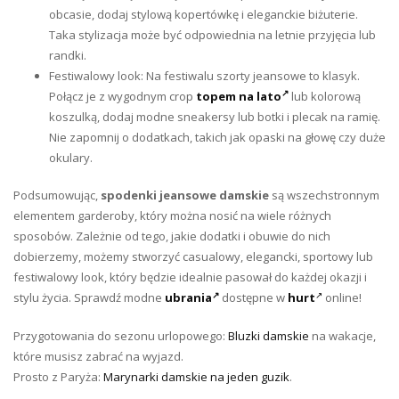
obcasie, dodaj stylową kopertówkę i eleganckie biżuterie.
Taka stylizacja może być odpowiednia na letnie przyjęcia lub
randki.
Festiwalowy look: Na festiwalu szorty jeansowe to klasyk.
Połącz je z wygodnym crop
topem na lato
lub kolorową
koszulką, dodaj modne sneakersy lub botki i plecak na ramię.
Nie zapomnij o dodatkach, takich jak opaski na głowę czy duże
okulary.
Podsumowując,
spodenki jeansowe damskie
są wszechstronnym
elementem garderoby, który można nosić na wiele różnych
sposobów. Zależnie od tego, jakie dodatki i obuwie do nich
dobierzemy, możemy stworzyć casualowy, elegancki, sportowy lub
festiwalowy look, który będzie idealnie pasował do każdej okazji i
stylu życia. Sprawdź modne
ubrania
dostępne w
hurt
online!
Przygotowania do sezonu urlopowego:
Bluzki damskie
na wakacje,
które musisz zabrać na wyjazd.
Prosto z Paryża:
Marynarki damskie na jeden guzik
.