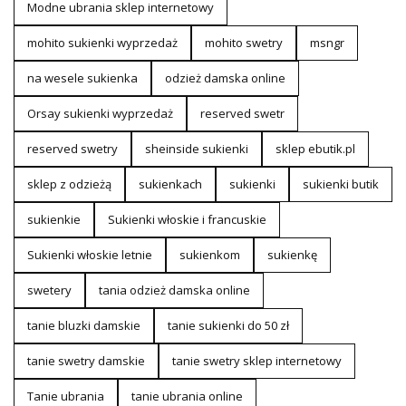
Modne ubrania sklep internetowy
mohito sukienki wyprzedaż
mohito swetry
msngr
na wesele sukienka
odzież damska online
Orsay sukienki wyprzedaż
reserved swetr
reserved swetry
sheinside sukienki
sklep ebutik.pl
sklep z odzieżą
sukienkach
sukienki
sukienki butik
sukienkie
Sukienki włoskie i francuskie
Sukienki włoskie letnie
sukienkom
sukienkę
swetery
tania odzież damska online
tanie bluzki damskie
tanie sukienki do 50 zł
tanie swetry damskie
tanie swetry sklep internetowy
Tanie ubrania
tanie ubrania online