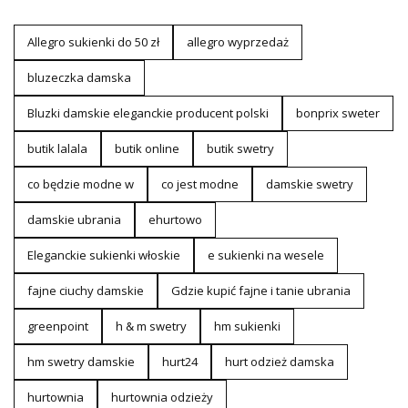
Allegro sukienki do 50 zł
allegro wyprzedaż
bluzeczka damska
Bluzki damskie eleganckie producent polski
bonprix sweter
butik lalala
butik online
butik swetry
co będzie modne w
co jest modne
damskie swetry
damskie ubrania
ehurtowo
Eleganckie sukienki włoskie
e sukienki na wesele
fajne ciuchy damskie
Gdzie kupić fajne i tanie ubrania
greenpoint
h & m swetry
hm sukienki
hm swetry damskie
hurt24
hurt odzież damska
hurtownia
hurtownia odzieży