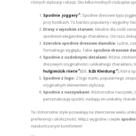
różnych stylizacji i okazji. Oto kilka modnych rodzajów s
Spodnie joggery
:
Spodnie dresowe typu jogger 
przy kostkach. To bardzo popularny i wygodny fas
Dresy z wysokim stanem:
Idealne dla osób cenią
spodniom eleganckiego charakteru. Od razu dokup
Szerokie spodnie dresowe damskie:
Luźne, sz
formalnego wyglądu. Takie
spodnie dresowe da
Spodnie z ozdobnymi detalami:
Różne zdobieni
dresowym oryginalności i unikalnego charakteru.
hulgimüük riiete
)(
DE.
b2b Kleidung
), która 
Spodnie z logo:
Z logo marki, popularnego zespo
oryginalnym elementem stylizacji.
Spodnie z naszywkami:
Różnorodne naszywki, o
personalizację spodni, nadając im unikalny charak
Te różnorodne style pozwalają na stworzenie wielu uni
preferencji i okoliczności. Włącz wygodne i ciepłe
spodni
nieskończonym komfortem!