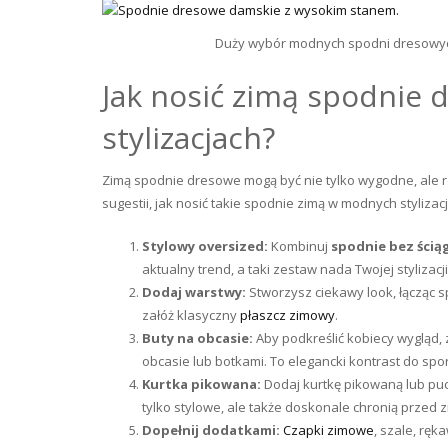
Duży wybór modnych spodni dresowy
Jak nosić zimą spodnie
stylizacjach?
Zimą spodnie dresowe mogą być nie tylko wygodne, ale rów
sugestii, jak nosić takie spodnie zimą w modnych stylizac
Stylowy oversized:
Kombinuj
spodnie
bez ścią
aktualny trend, a taki zestaw nada Twojej styliza
Dodaj warstwy:
Stworzysz ciekawy look, łącząc 
załóż klasyczny
płaszcz zimowy
.
Buty na obcasie:
Aby podkreślić kobiecy wygląd,
obcasie lub botkami. To elegancki kontrast do sp
Kurtka pikowana:
Dodaj kurtkę pikowaną lub pu
tylko stylowe, ale także doskonale chronią przed 
Dopełnij dodatkami:
Czapki zimowe
, szale, rę