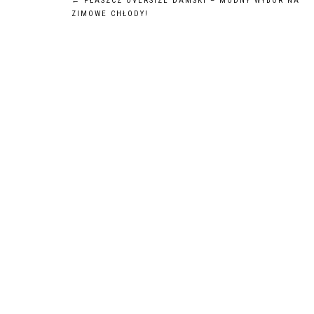
Nawigacja
←
PŁASZCZ OVERSIZE DAMSKI – MODNY WYBÓR NA
ZIMOWE CHŁODY!
wpisu