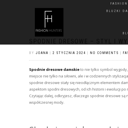
FASHIO
BLUZKI D
BL
SPODNIE DRESOWE – STYL I W
BY
JOANA
|
2 STYCZNIA 2024
|
NO COMMENTS
|
FA
Spodnie dresowe damskie
to nie tylko symbol wygody,
miejsce nie tylko na siłowni, ale i w codziennych styliza
spodnie dresowe stały się nieodłącznym elementem damsk
aspektom spodni dresowych, od ich historii i ewolucji po
Czytając dalej, odkryjesz, dlaczego spodnie dresowe są n
współczesnej mody.