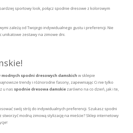
 bardziej sportowy look, połącz spodnie dresowe z kolorowym
ymi zależą od Twojego indywidualnego gustu i preferencji. Nie
c unikatowe zestawy na zimowe dni.
skie!
w
modnych spodni dresowych damskich
w sklepie
ajnowsze trendy i różnorodne fasony, zapewniając Ci nie tylko
sz u nas
spodnie dresowa damskie
zarówno na co dzień, jak i te,
osować swój strój do indywidualnych preferencji. Szukasz spodni
z stworzyć modną zimową stylizację na mieście? Sklep internetowy
ycje!