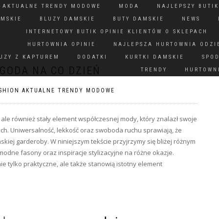
N AKTUALNE TRENDY MODOWE
MODA
NAJLEPSZY BUTIK
AMSKIE
BLUZY DAMSKIE
BUTY DAMSKIE
NEWS
INTERNETOWY BUTIK OPINIE KLIENTÓW O SKLEPACH
HURTOWNIA OPINIE
NAJLEPSZA HURTOWNIA ODZI
UZY Z KAPTUREM
DODATKI
KURTKI DAMSKIE
SPO
YGODA NA CO DZIEŃ
TRENDY
HURTOWNI
SHION AKTUALNE TRENDY MODOWE
 ale również stały element współczesnej mody, który znalazł swoje
cjach. Uniwersalność, lekkość oraz swoboda ruchu sprawiają, że
iej garderoby. W niniejszym tekście przyjrzymy się bliżej różnym
 modne fasony oraz inspiracje stylizacyjne na różne okazje.
ie tylko praktyczne, ale także stanowią istotny element