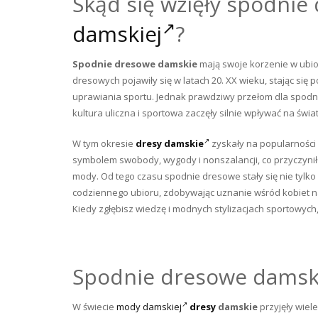
Skąd się wzięły spodni
damskiej
?
Spodnie dresowe damskie
mają swoje korzenie w ubio
dresowych pojawiły się w latach 20. XX wieku, stając s
uprawiania sportu. Jednak prawdziwy przełom dla spodni 
kultura uliczna i sportowa zaczęły silnie wpływać na świa
W tym okresie
dresy damskie
zyskały na popularności 
symbolem swobody, wygody i nonszalancji, co przyczynił
mody. Od tego czasu spodnie dresowe stały się nie tylk
codziennego ubioru, zdobywając uznanie wśród kobiet na 
Kiedy zgłębisz wiedzę i modnych stylizacjach sportowych
Spodnie dresowe damski
W świecie
mody damskiej
dresy
damskie
przyjęły wiel