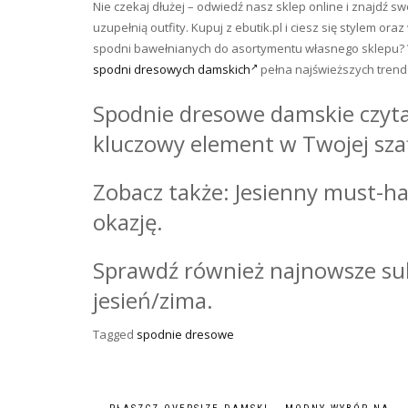
Nie czekaj dłużej – odwiedź nasz sklep online i znajdź s
uzupełnią outfity. Kupuj z ebutik.pl i ciesz się stylem 
spodni bawełnianych do asortymentu własnego sklepu? W
spodni dresowych damskich
pełna najświeższych tren
Spodnie dresowe damskie czyta
kluczowy element w Twojej szaf
Zobacz także: Jesienny must-h
okazję.
Sprawdź również najnowsze suk
jesień/zima.
Tagged
spodnie dresowe