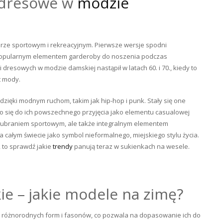
e dresowe w
modzie
rze sportowym i rekreacyjnym. Pierwsze wersje spodni
ię popularnym elementem garderoby do noszenia podczas
dresowych w modzie damskiej nastąpił w latach 60. i 70., kiedy to
t mody.
dzięki modnym ruchom, takim jak hip-hop i punk. Stały się one
o się do ich powszechnego przyjęcia jako elementu casualowej
o ubraniem sportowym, ale także integralnym elementem
całym świecie jako symbol nieformalnego, miejskiego stylu życia.
, to sprawdź jakie
trendy
panują teraz w sukienkach na wesele.
e – jakie modele na zimę?
e różnorodnych form i fasonów, co pozwala na dopasowanie ich do