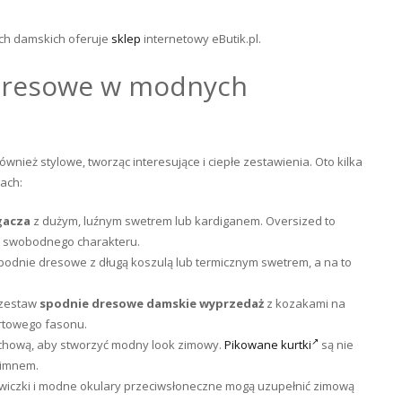
ch damskich oferuje
sklep
internetowy eButik.pl.
 dresowe w modnych
nież stylowe, tworząc interesujące i ciepłe zestawienia. Oto kilka
jach:
gacza
z dużym, luźnym swetrem lub kardiganem. Oversized to
cji swobodnego charakteru.
spodnie dresowe z długą koszulą lub termicznym swetrem, a na to
 zestaw
spodnie dresowe damskie
wyprzedaż
z kozakami na
ortowego fasonu.
chową, aby stworzyć modny look zimowy.
Pikowane kurtki
są nie
zimnem.
kawiczki i modne okulary przeciwsłoneczne mogą uzupełnić zimową