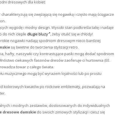
podni dresowych dla kobiet:
charakteryzują się zwężającą się nogawką i często mają ściągacze
on.
cych wygodę i modny design. Wysoki stan podkreśla talię i nadaje
 do nich ciepłe
długie bluzy
, żeby otulić się w chłody!
erokie nogawki nadają spodniom dresowym nieco bardziej
mskie
są świetne do tworzenia stylizacji retro.
a, hafty, naszywki czy kontrastujące paski mogą dodać spodniom
 Mnóstwo ciekawych fasonów dresów zaoferuje ci hurtownia (EE.
sprowadza towar z całego świata.
łu muzycznego mogą być wyrazem lojalności lub po prostu
d kolorowych kwiatów po rockowe emblematy, pozwalają na
ter.
kalnych i modnych zestawów, dostosowanych do indywidualnych
e dresowe damskie
do swoich zimowych stylizacji i ciesz się