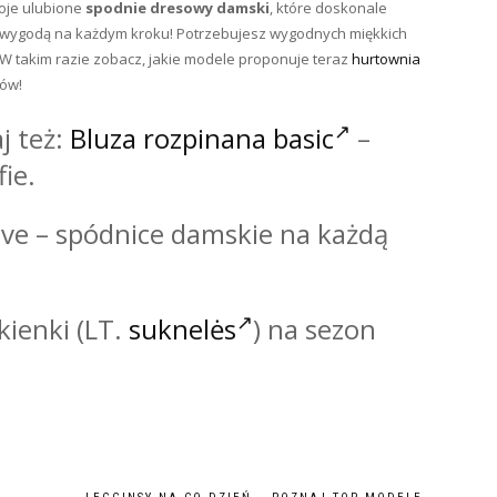
woje ulubione
spodnie dresowy damski
, które doskonale
oraz wygodą na każdym kroku! Potrzebujesz wygodnych miękkich
 takim razie zobacz, jakie modele proponuje teraz
hurtownia
dów!
j też:
Bluza rozpinana basic
–
ie.
ave – spódnice damskie na każdą
ienki (LT.
suknelės
) na sezon