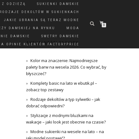
 Z ODZIEŻĄ
SUKIENKI DAMSKIE
RODZAJE DEKOLTÓW W SUKIENKACH
JAKIE UBRANIA SĄ TERAZ MODNE
0
EŻY DAMSKIEJ NA RYNKU
MODA
DNIE DAMSKIE
SWETRY DAMSKIE
AKTUALNOŚCI FASHION
A OPINIE KLIENTÓW FACTORYPRICE
Kolor ma znaczenie: Najmodniejsze
palety barw na wesela 2026. Co wybrać, by
błyszczeć?
Komplety basic na lato w ebutik.pl –
zobacz top zestawy
Rodzaje dekoltów a typ sylwetki – jak
dobrać odpowiedni?
Stylizacje z modnymi bluzkami na
wakacje – jaki look jest obecnie na czasie?
Modne sukienki na wesele na lato – na
jaki model postawić?