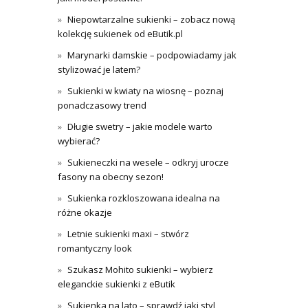
Niepowtarzalne sukienki – zobacz nową
kolekcję sukienek od eButik.pl
Marynarki damskie – podpowiadamy jak
stylizować je latem?
Sukienki w kwiaty na wiosnę – poznaj
ponadczasowy trend
Długie swetry – jakie modele warto
wybierać?
Sukieneczki na wesele – odkryj urocze
fasony na obecny sezon!
Sukienka rozkloszowana idealna na
różne okazje
Letnie sukienki maxi – stwórz
romantyczny look
Szukasz Mohito sukienki – wybierz
eleganckie sukienki z eButik
Sukienka na lato – sprawdź jaki styl