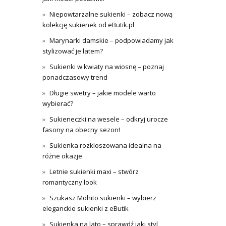
Niepowtarzalne sukienki – zobacz nową
kolekcję sukienek od eButik.pl
Marynarki damskie – podpowiadamy jak
stylizować je latem?
Sukienki w kwiaty na wiosnę – poznaj
ponadczasowy trend
Długie swetry – jakie modele warto
wybierać?
Sukieneczki na wesele – odkryj urocze
fasony na obecny sezon!
Sukienka rozkloszowana idealna na
różne okazje
Letnie sukienki maxi – stwórz
romantyczny look
Szukasz Mohito sukienki – wybierz
eleganckie sukienki z eButik
Sukienka na lato – sprawdź jaki styl