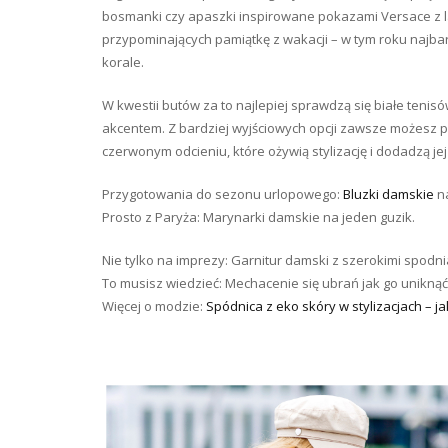
bosmanki czy apaszki inspirowane pokazami Versace z lat
przypominających pamiątkę z wakacji – w tym roku najba
korale.
W kwestii butów za to najlepiej sprawdzą się białe ten
akcentem. Z bardziej wyjściowych opcji zawsze możesz po
czerwonym odcieniu, które ożywią stylizację i dodadzą je
Przygotowania do sezonu urlopowego:
Bluzki damskie
na
Prosto z Paryża: Marynarki damskie na jeden guzik.
Nie tylko na imprezy: Garnitur damski z szerokimi spodni
To musisz wiedzieć: Mechacenie się ubrań jak go uniknąć
Więcej o modzie:
Spódnica z eko skóry w stylizacjach – j