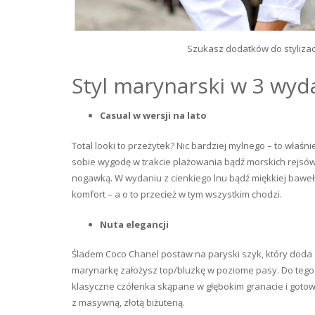
Szukasz dodatków do stylizacj
Styl marynarski w 3 wyda
Casual w wersji na lato
Total looki to przeżytek? Nic bardziej mylnego – to wła
sobie wygodę w trakcie plażowania bądź morskich rejs
nogawką. W wydaniu z cienkiego lnu bądź miękkiej bawe
komfort – a o to przecież w tym wszystkim chodzi.
Nuta elegancji
Śladem Coco Chanel postaw na paryski szyk, który doda 
marynarkę założysz top/bluzkę w poziome pasy. Do teg
klasyczne czółenka skąpane w głębokim granacie i goto
z masywną, złotą biżuterią.