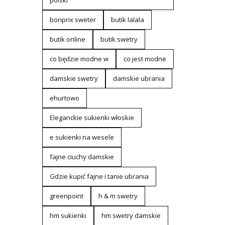
polski
bonprix sweter
butik lalala
butik online
butik swetry
co będzie modne w
co jest modne
damskie swetry
damskie ubrania
ehurtowo
Eleganckie sukienki włoskie
e sukienki na wesele
fajne ciuchy damskie
Gdzie kupić fajne i tanie ubrania
greenpoint
h & m swetry
hm sukienki
hm swetry damskie