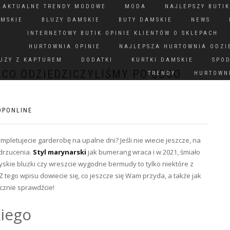
N AKTUALNE TRENDY MODOWE
MODA
NAJLEPSZY BUTIK
AMSKIE
BLUZY DAMSKIE
BUTY DAMSKIE
NEWS
INTERNETOWY BUTIK OPINIE KLIENTÓW O SKLEPACH
HURTOWNIA OPINIE
NAJLEPSZA HURTOWNIA ODZI
UZY Z KAPTUREM
DODATKI
KURTKI DAMSKIE
SPO
 CO ODZIEDZICZYLIŚMY PO COCO
TRENDY
HURTOWNI
OPONLINE
ompletujecie garderobę na upalne dni? Jeśli nie wiecie jeszcze, na
odrzucenia.
Styl marynarski
jak bumerang wraca i w 2021, śmiało
skie bluzki czy wreszcie wygodne bermudy to tylko niektóre z
 tego wpisu dowiecie się, co jeszcze się Wam przyda, a także jak
cznie sprawdźcie!
kiego