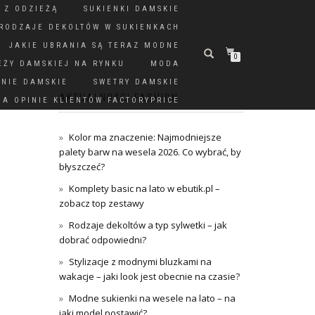
 Z ODZIEŻĄ
SUKIENKI DAMSKIE
RODZAJE DEKOLTÓW W SUKIENKACH
JAKIE UBRANIA SĄ TERAZ MODNE
0
EŻY DAMSKIEJ NA RYNKU
MODA
DNIE DAMSKIE
SWETRY DAMSKIE
AKTUALNOŚCI FASHION
A OPINIE KLIENTÓW FACTORYPRICE
Kolor ma znaczenie: Najmodniejsze
palety barw na wesela 2026. Co wybrać, by
błyszczeć?
Komplety basic na lato w ebutik.pl –
zobacz top zestawy
Rodzaje dekoltów a typ sylwetki – jak
dobrać odpowiedni?
Stylizacje z modnymi bluzkami na
wakacje – jaki look jest obecnie na czasie?
Modne sukienki na wesele na lato – na
jaki model postawić?