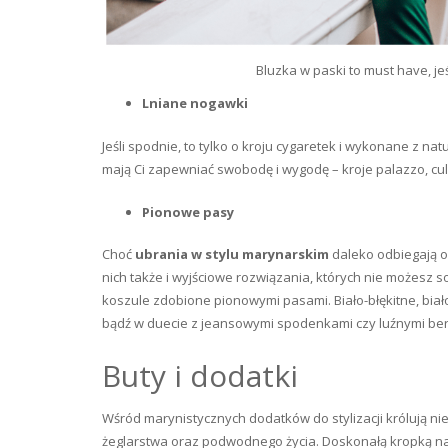
Bluzka w paski to must have, jeś
Lniane nogawki
Jeśli spodnie, to tylko o kroju cygaretek i wykonane z na
mają Ci zapewniać swobodę i wygodę – kroje palazzo, cul
Pionowe pasy
Choć
ubrania w stylu marynarskim
daleko odbiegają o
nich także i wyjściowe rozwiązania, których nie możesz s
koszule zdobione pionowymi pasami. Biało-błękitne, biał
bądź w duecie z jeansowymi spodenkami czy luźnymi be
Buty i dodatki
Wśród marynistycznych dodatków do stylizacji królują nie
żeglarstwa oraz podwodnego życia. Doskonałą kropką nad