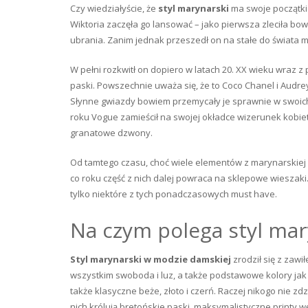
Czy wiedziałyście, że
styl marynarski
ma swoje początki 
Wiktoria zaczęła go lansować – jako pierwsza zleciła bo
ubrania. Zanim jednak przeszedł on na stałe do świata m
W pełni rozkwitł on dopiero w latach 20. XX wieku wraz 
paski. Powszechnie uważa się, że to Coco Chanel i Audr
Słynne gwiazdy bowiem przemycały je sprawnie w swoich 
roku Vogue zamieścił na swojej okładce wizerunek kobiet
granatowe dzwony.
Od tamtego czasu, choć wiele elementów z marynarskiej
co roku część z nich dalej powraca na sklepowe wieszak
tylko niektóre z tych ponadczasowych must have.
Na czym polega styl mar
Styl marynarski w modzie damskiej
zrodził się z zawi
wszystkim swoboda i luz, a także podstawowe kolory jak b
także klasyczne beże, złoto i czerń. Raczej nikogo nie z
nich królują bretońskie paski, maksymalistyczne printy wę