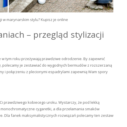
i w marynarskim stylu? Kupisz je online
niach – przegląd stylizacji
śnie w tym roku przeżywają prawdziwe odrodzenie. By zapewnić
ów, polecamy je zestawiać do wygodnych bermudów z rozszerzaną
łny i połączeniu z plecionymi espadrylami zapewnią Wam spory
Ci prawdziwego kobiecego uroku. Wystarczy, że pod lekką
o monochromatyczne cygaretki, a dla przełamania smaków
we. Dla fanek maksymalistycznych rozwiązań polecamy ten zestaw