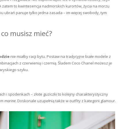
A zatem to kwintesencja nadmorskich kurortów, życia na morzu
iu ubrań panuje tylko jedna zasada – im więcej swobody, tym
 co musisz mieć?
odzie
nie miałby racji bytu. Postaw na tradycyjne białe modele z
inacjach z czerwienią i czernią. Śladem Coco Chanel możesz je
aryskiego szyku.
ch i spodenkach – złote guziczki to kolejny charakterystyczny
tem
marine
. Doskonale uzupełnią także w outfity z kategorii glamour.