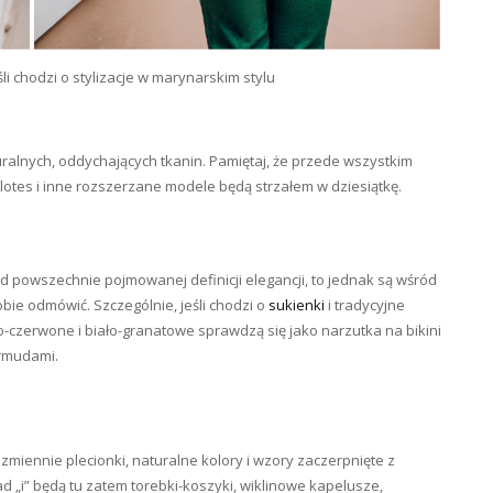
li chodzi o stylizacje w marynarskim stylu
turalnych, oddychających tkanin. Pamiętaj, że przede wszystkim
lotes i inne rozszerzane modele będą strzałem w dziesiątkę.
d powszechnie pojmowanej definicji elegancji, to jednak są wśród
obie odmówić. Szczególnie, jeśli chodzi o
sukienki
i tradycyjne
o-czerwone i biało-granatowe sprawdzą się jako narzutka na bikini
rmudami.
zmiennie plecionki, naturalne kolory i wzory zaczerpnięte z
 „i” będą tu zatem torebki-koszyki, wiklinowe kapelusze,