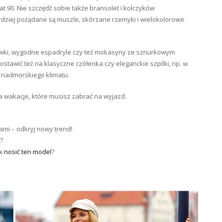
 90. Nie szczędź sobie także bransolet i kolczyków
rdziej pożądane są muszle, skórzane rzemyki i wielokolorowe
isówki, wygodne espadryle czy też mokasyny ze sznurkowym
stawić też na klasyczne czółenka czy eleganckie szpilki, np. w
j nadmorskiego klimatu.
 wakacje, które musisz zabrać na wyjazd.
ami – odkryj nowy trend!
?
ak nosić ten model
?