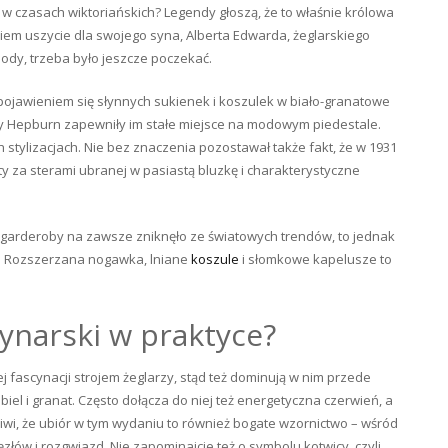
w czasach wiktoriańskich? Legendy głoszą, że to właśnie królowa
wiem uszycie dla swojego syna, Alberta Edwarda, żeglarskiego
ody, trzeba było jeszcze poczekać.
z pojawieniem się słynnych sukienek i koszulek w biało-granatowe
ey Hepburn zapewniły im stałe miejsce na modowym piedestale.
stylizacjach. Nie bez znaczenia pozostawał także fakt, że w 1931
y za sterami ubranej w pasiastą bluzkę i charakterystyczne
 garderoby na zawsze zniknęło ze światowych trendów, to jednak
i. Rozszerzana nogawka, lniane
koszule
i słomkowe kapelusze to
ynarski w praktyce?
łej fascynacji strojem żeglarzy, stąd też dominują w nim przede
iel i granat. Często dołącza do niej też energetyczna czerwień, a
dziwi, że ubiór w tym wydaniu to również bogate wzornictwo – wśród
złów i rozgwiazd. Nie zapominajcie też o symbolu kotwicy, czyli