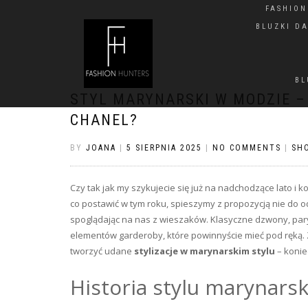
FASHIO
BLUZKI D
BL
STYL MARYNARSKI W MODZIE –
CHANEL?
BY
JOANA
|
5 SIERPNIA 2025
|
NO COMMENTS
|
SH
Czy tak jak my szykujecie się już na nadchodzące lato i k
co postawić w tym roku, spieszymy z propozycją nie do 
spoglądając na nas z wieszaków. Klasyczne dzwony, pary
elementów garderoby, które powinnyście mieć pod ręką. Z
tworzyć udane
stylizacje w marynarskim stylu
– konie
Historia stylu marynars