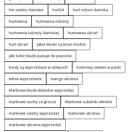
hm swetry damskie
hurt24
hurt odzież damska
hurtownia
hurtownia odzieży
hurtownia odzieży damskiej
hurtownia ubrań
hurt ubrań
Jakie bluzki są teraz modne
Jaki kolor bluzki pasuje do jeansów
Kiedy są wyprzedaże w sklepach
kolorowy sweter w paski
letnie wyprzedaże
mango ubrania
Markowe bluzki damskie wyprzedaż
markowe ciuchy za grosze
Markowe sukienki włoskie
markowe swetry wyprzedaż
markowe ubrania
markowe ubrania wyprzedaż