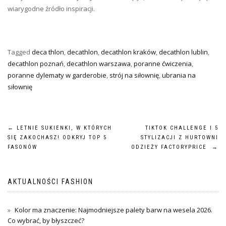
wiarygodne źródło inspiracji.
Tagged
deca thlon
,
decathlon
,
decathlon kraków
,
decathlon lublin
,
decathlon poznań
,
decathlon warszawa
,
poranne ćwiczenia
,
poranne dylematy w garderobie
,
strój na siłownię
,
ubrania na
siłownię
Nawigacja
←
LETNIE SUKIENKI, W KTÓRYCH
TIKTOK CHALLENGE I 5
SIĘ ZAKOCHASZ! ODKRYJ TOP 5
STYLIZACJI Z HURTOWNI
wpisu
FASONÓW
ODZIEŻY FACTORYPRICE
→
AKTUALNOŚCI FASHION
Kolor ma znaczenie: Najmodniejsze palety barw na wesela 2026.
Co wybrać, by błyszczeć?