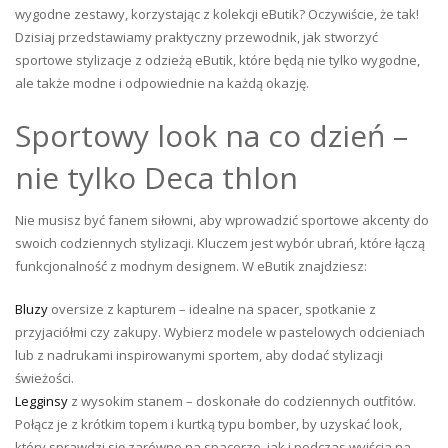
wygodne zestawy, korzystając z kolekcji eButik? Oczywiście, że tak!
Dzisiaj przedstawiamy praktyczny przewodnik, jak stworzyć
sportowe stylizacje z odzieżą eButik, które będą nie tylko wygodne,
ale także modne i odpowiednie na każdą okazję.
Sportowy look na co dzień –
nie tylko Deca thlon
Nie musisz być fanem siłowni, aby wprowadzić sportowe akcenty do
swoich codziennych stylizacji. Kluczem jest wybór ubrań, które łączą
funkcjonalność z modnym designem. W eButik znajdziesz:
Bluzy
oversize z kapturem – idealne na spacer, spotkanie z
przyjaciółmi czy zakupy. Wybierz modele w pastelowych odcieniach
lub z nadrukami inspirowanymi sportem, aby dodać stylizacji
świeżości.
Legginsy
z wysokim stanem – doskonałe do codziennych outfitów.
Połącz je z krótkim topem i kurtką typu bomber, by uzyskać look,
który sprawdzi się zarówno na spacerze, jak i podczas wyjścia na