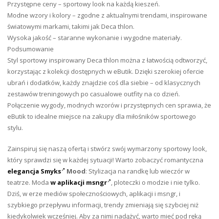
Przystępne ceny – sportowy look na każdą kieszeń.
Modne wzory i kolory – zgodne z aktualnymi trendami, inspirowane
światowymi markami, takimi jak Deca thlon.
Wysoka jakość – staranne wykonanie i wygodne materiały.
Podsumowanie
Styl sportowy inspirowany Deca thlon można z łatwością odtworzyć,
korzystając z kolekcji dostępnych w eButik. Dzięki szerokiej ofercie
ubrań i dodatków, każdy znajdzie coś dla siebie – od klasycznych
zestawów treningowych po casualowe outfity na co dzień.
Połączenie wygody, modnych wzorów i przystępnych cen sprawia, że
eButik to idealne miejsce na zakupy dla miłośników sportowego
stylu.
Zainspiruj się naszą ofertą i stwórz swój wymarzony sportowy look,
który sprawdzi się w każdej sytuacji! Warto zobaczyć romantyczna
elegancja Smyks
Mood
: Stylizacja na randkę lub wieczór w
teatrze. Moda
w aplikacji msngr
, ploteczki o modzie i nie tylko.
Dziś, w erze mediów społecznościowych, aplikacji i msngr, i
szybkiego przepływu informacji, trendy zmieniają się szybciej niż
kiedykolwiek wcześniej. Aby za nimi nadążyć, warto mieć pod ręką