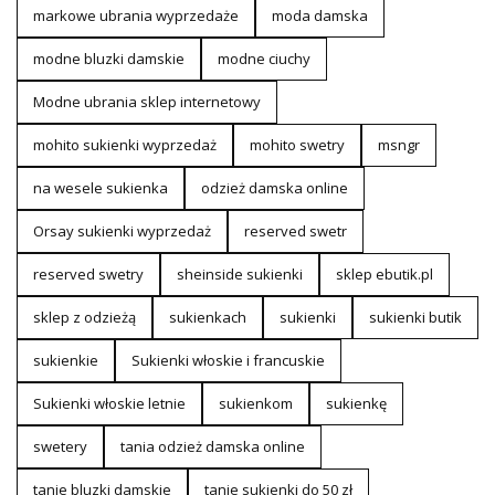
markowe ubrania wyprzedaże
moda damska
modne bluzki damskie
modne ciuchy
Modne ubrania sklep internetowy
mohito sukienki wyprzedaż
mohito swetry
msngr
na wesele sukienka
odzież damska online
Orsay sukienki wyprzedaż
reserved swetr
reserved swetry
sheinside sukienki
sklep ebutik.pl
sklep z odzieżą
sukienkach
sukienki
sukienki butik
sukienkie
Sukienki włoskie i francuskie
Sukienki włoskie letnie
sukienkom
sukienkę
swetery
tania odzież damska online
tanie bluzki damskie
tanie sukienki do 50 zł