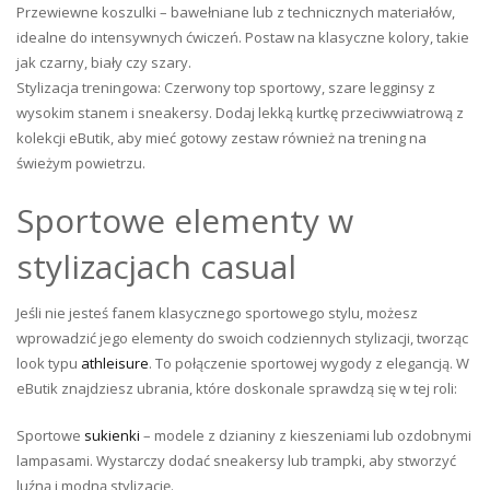
Przewiewne koszulki – bawełniane lub z technicznych materiałów,
idealne do intensywnych ćwiczeń. Postaw na klasyczne kolory, takie
jak czarny, biały czy szary.
Stylizacja treningowa: Czerwony top sportowy, szare legginsy z
wysokim stanem i sneakersy. Dodaj lekką kurtkę przeciwwiatrową z
kolekcji eButik, aby mieć gotowy zestaw również na trening na
świeżym powietrzu.
Sportowe elementy w
stylizacjach casual
Jeśli nie jesteś fanem klasycznego sportowego stylu, możesz
wprowadzić jego elementy do swoich codziennych stylizacji, tworząc
look typu
athleisure
. To połączenie sportowej wygody z elegancją. W
eButik znajdziesz ubrania, które doskonale sprawdzą się w tej roli:
Sportowe
sukienki
– modele z dzianiny z kieszeniami lub ozdobnymi
lampasami. Wystarczy dodać sneakersy lub trampki, aby stworzyć
luźną i modną stylizację.