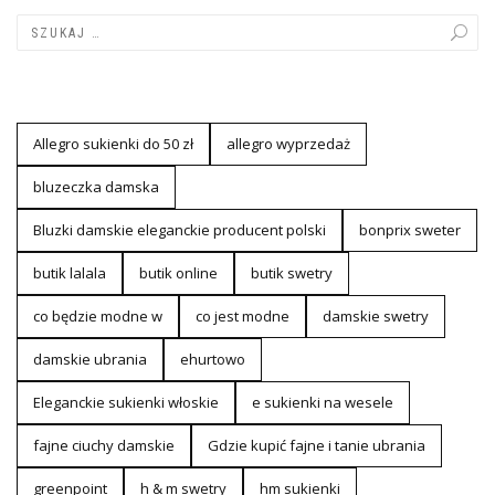
Allegro sukienki do 50 zł
allegro wyprzedaż
bluzeczka damska
Bluzki damskie eleganckie producent polski
bonprix sweter
butik lalala
butik online
butik swetry
co będzie modne w
co jest modne
damskie swetry
damskie ubrania
ehurtowo
Eleganckie sukienki włoskie
e sukienki na wesele
fajne ciuchy damskie
Gdzie kupić fajne i tanie ubrania
greenpoint
h & m swetry
hm sukienki