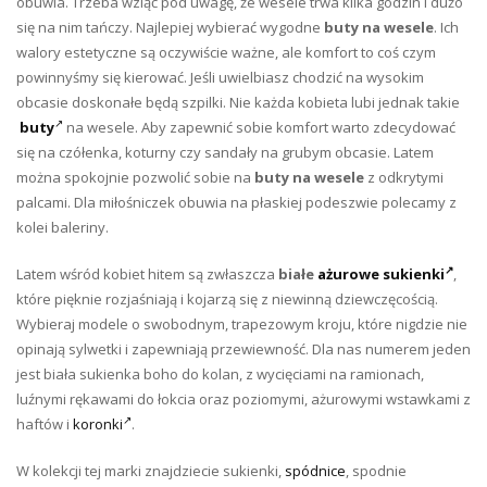
obuwia. Trzeba wziąć pod uwagę, że wesele trwa kilka godzin i dużo
się na nim tańczy. Najlepiej wybierać wygodne
buty na wesele
. Ich
walory estetyczne są oczywiście ważne, ale komfort to coś czym
powinnyśmy się kierować. Jeśli uwielbiasz chodzić na wysokim
obcasie doskonałe będą szpilki. Nie każda kobieta lubi jednak takie
buty
na wesele. Aby zapewnić sobie komfort warto zdecydować
się na czółenka, koturny czy sandały na grubym obcasie. Latem
można spokojnie pozwolić sobie na
buty na wesele
z odkrytymi
palcami. Dla miłośniczek obuwia na płaskiej podeszwie polecamy z
kolei baleriny.
Latem wśród kobiet hitem są zwłaszcza
białe
ażurowe sukienki
,
które pięknie rozjaśniają i kojarzą się z niewinną dziewczęcością.
Wybieraj modele o swobodnym, trapezowym kroju, które nigdzie nie
opinają sylwetki i zapewniają przewiewność. Dla nas numerem jeden
jest biała sukienka boho do kolan, z wycięciami na ramionach,
luźnymi rękawami do łokcia oraz poziomymi, ażurowymi wstawkami z
haftów i
koronki
.
W kolekcji tej marki znajdziecie sukienki,
spódnice
, spodnie