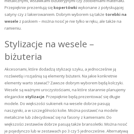
metalicznymi, wstawkami biżuteryjnymi czy zdobieniami materiału.
Przepięknie prezentują się
kopertówki
wykonane z połyskującej
satyny czy z lakierowaniem. Dobrym wyborem są także
torebki na
wesele
z paskiem – można nosić je nie tylko w ręku, ale także na
ramieniu.
Stylizacje na wesele –
biżuteria
Akcesoriami, które dodadzą stylizacji szyku, a jednocześnie ją
rozświetlą i rozjaśnią są elementy biżuterii. Na jakie konkretnie
elementy warto stawiać? Zawsze dobrym wyborem będą kolczyki.
Wesele są ważnymi uroczystościami, na które starannie planujemy
eleganckie
stylizacje
. Przepięknie będą prezentować się długie
modele. Do większości sukienek na wesele dobrze pasują
naszyjniki, a w szczególności kolie. Można postawić na modele
metaliczne lub zdecydować się na fasony z kamieniami. Do
większości zestawów dobrze pasują także bransoletki. Można nosić
je pojedynczo lub w zestawach po 3 czy 5 jednocześnie. Alternatywą