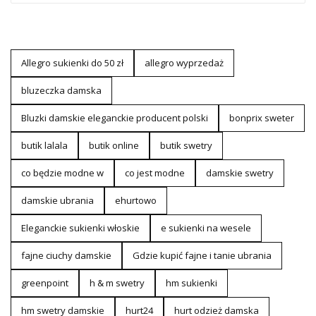
Allegro sukienki do 50 zł
allegro wyprzedaż
bluzeczka damska
Bluzki damskie eleganckie producent polski
bonprix sweter
butik lalala
butik online
butik swetry
co będzie modne w
co jest modne
damskie swetry
damskie ubrania
ehurtowo
Eleganckie sukienki włoskie
e sukienki na wesele
fajne ciuchy damskie
Gdzie kupić fajne i tanie ubrania
greenpoint
h & m swetry
hm sukienki
hm swetry damskie
hurt24
hurt odzież damska