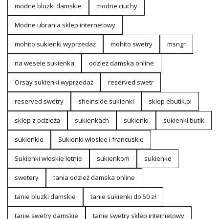
modne bluzki damskie
modne ciuchy
Modne ubrania sklep internetowy
mohito sukienki wyprzedaż
mohito swetry
msngr
na wesele sukienka
odzież damska online
Orsay sukienki wyprzedaż
reserved swetr
reserved swetry
sheinside sukienki
sklep ebutik.pl
sklep z odzieżą
sukienkach
sukienki
sukienki butik
sukienkie
Sukienki włoskie i francuskie
Sukienki włoskie letnie
sukienkom
sukienkę
swetery
tania odzież damska online
tanie bluzki damskie
tanie sukienki do 50 zł
tanie swetry damskie
tanie swetry sklep internetowy