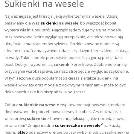
Sukienki na wesele
Najważniejsza jest kreacja, jaką wybierzemy na wesele. Dzisiaj
omawiamy dla Was
sukienki
na wesele
, bo większość kobiet
wybiera właśnie taki strój. Najczęściej decydujemy się na modele
rozkloszowane, które wyglądają przepięknie, ale także pozwalają
ukryć wiele mankamentów sylwetki. Rozkloszowane modele są
idealne dla pań z masywnymi udami czy dużym brzuszkiem – zakryją
te wady. Takie modele przepięknie podkreślają górną partię ciała i
biust. Dobrym wyborem są
sukienki
koronkowe. Zdobienie tkaniny
przyciągnie wzrok i sprawi, że nasz strój będzie wyglądać szykownie.
W tym sezonie dużą popularnością cieszą się także sukienki na
wesele w kwiaty oraz modele z odkrytymi ramionami – może to być
dekolt serduszko lub hiszpański albo gorset.
Zobacz
sukienkie na wesele
inspirowane najnowszymi trendami
dostosowane do potrzeb nowoczesnych kobiet. Czy można prać
wieczorową
sukienkie
z bawełnianą
bluzą
– jakie ubrania można
prać razem? Znajdź modna
sukieneczka na wesele
na każdą
figurę.
Sklep
odzieżowy oferuje bogaty wybór modnych sukienek na