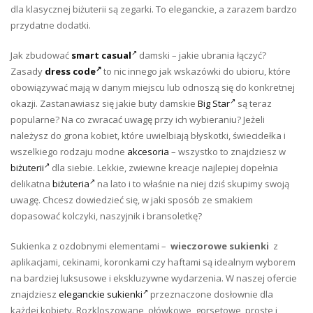
dla klasycznej biżuterii są zegarki. To eleganckie, a zarazem bardzo
przydatne dodatki.
Jak zbudować
smart casual
damski – jakie ubrania łączyć?
Zasady
dress code
to nic innego jak wskazówki do ubioru, które
obowiązywać mają w danym miejscu lub odnoszą się do konkretnej
okazji. Zastanawiasz się jakie buty damskie
Big Star
są teraz
popularne? Na co zwracać uwagę przy ich wybieraniu? Jeżeli
należysz do grona kobiet, które uwielbiają błyskotki, świecidełka i
wszelkiego rodzaju modne
akcesoria
– wszystko to znajdziesz w
biżuterii
dla siebie. Lekkie, zwiewne kreacje najlepiej dopełnia
delikatna
biżuteria
na lato i to właśnie na niej dziś skupimy swoją
uwagę. Chcesz dowiedzieć się, w jaki sposób ze smakiem
dopasować kolczyki, naszyjnik i bransoletkę?
Sukienka z ozdobnymi elementami –
wieczorowe sukienki
z
aplikacjami, cekinami, koronkami czy haftami są idealnym wyborem
na bardziej luksusowe i ekskluzywne wydarzenia. W naszej ofercie
znajdziesz
eleganckie sukienki
przeznaczone dosłownie dla
każdej kobiety. Rozkloszowane, ołówkowe, gorsetowe, proste i