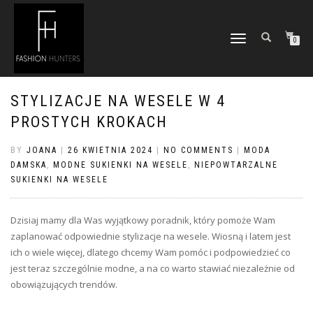
TOGGLE
0
NAVIGATION
STYLIZACJE NA WESELE W 4
PROSTYCH KROKACH
BY
JOANA
|
26 KWIETNIA 2024
|
NO COMMENTS
|
MODA
DAMSKA
,
MODNE SUKIENKI NA WESELE
,
NIEPOWTARZALNE
SUKIENKI NA WESELE
Dzisiaj mamy dla Was wyjątkowy poradnik, który pomoże Wam
zaplanować odpowiednie stylizacje na wesele. Wiosną i latem jest
ich o wiele więcej, dlatego chcemy Wam pomóc i podpowiedzieć co
jest teraz szczególnie modne, a na co warto stawiać niezależnie od
obowiązujących trendów.