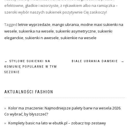
efektowne, gładkie i wzorzyste, z rękawkiem albo na ramiączka –
szeroki wybór naszych sukienek pozytywnie Cię zaskoczy!
Tagged
letnie wyprzedaże
,
mango ubrania
,
modne maxi sukienki na
wesele
,
sukienka na wesele
,
sukienki asymetryczne
,
sukienki
eleganckie
,
sukienki n awesele
,
sukienkie na wesele
Nawigacja
←
STYLOWE SUKIENKI NA
BIAŁE UBRANIA DAMSKIE
→
KOMUNIĘ POPULARNE W TYM
wpisu
SEZONIE
AKTUALNOŚCI FASHION
Kolor ma znaczenie: Najmodniejsze palety barw na wesela 2026.
Co wybrać, by błyszczeć?
Komplety basic na lato w ebutik.pl – zobacz top zestawy