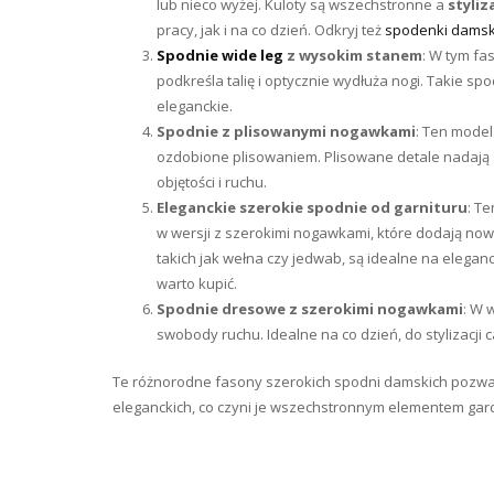
lub nieco wyżej. Kuloty są wszechstronne a
styliz
pracy, jak i na co dzień. Odkryj też
spodenki damski
Spodnie wide leg
z wysokim stanem
: W tym fa
podkreśla talię i optycznie wydłuża nogi. Takie 
eleganckie.
Spodnie z plisowanymi nogawkami
: Ten model
ozdobione plisowaniem. Plisowane detale nadają 
objętości i ruchu.
Eleganckie szerokie spodnie od garnituru
: T
w wersji z szerokimi nogawkami, które dodają no
takich jak wełna czy jedwab, są idealne na elegan
warto kupić.
Spodnie dresowe z szerokimi nogawkami
: W 
swobody ruchu. Idealne na co dzień, do stylizacji
Te różnorodne fasony szerokich spodni damskich pozwalaj
eleganckich, co czyni je wszechstronnym elementem gar