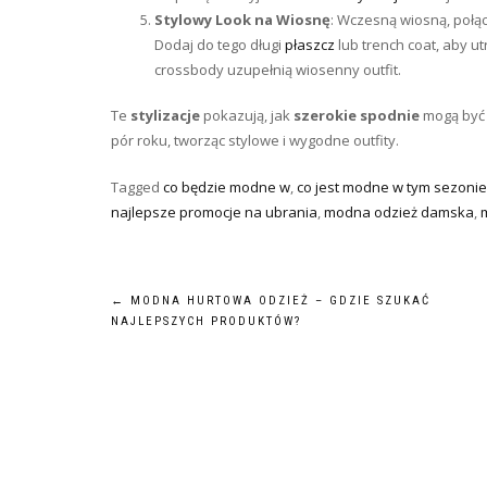
Stylowy Look na Wiosnę
: Wczesną wiosną, połą
Dodaj do tego długi
płaszcz
lub trench coat, aby u
crossbody uzupełnią wiosenny outfit.
Te
stylizacje
pokazują, jak
szerokie spodnie
mogą być 
pór roku, tworząc stylowe i wygodne outfity.
Tagged
co będzie modne w
,
co jest modne w tym sezonie
najlepsze promocje na ubrania
,
modna odzież damska
,
Nawigacja
←
MODNA HURTOWA ODZIEŻ – GDZIE SZUKAĆ
NAJLEPSZYCH PRODUKTÓW?
wpisu