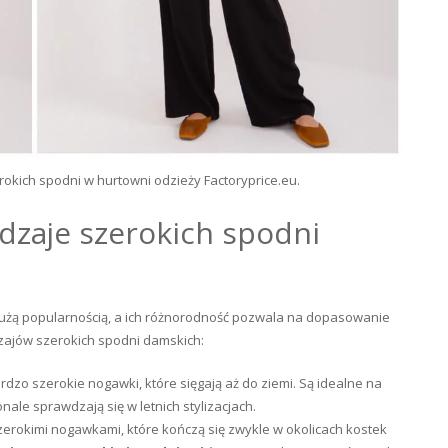
ich spodni w hurtowni odzieży Factoryprice.eu.
dzaje szerokich spodni
dużą popularnością, a ich różnorodność pozwala na dopasowanie
odzajów szerokich spodni damskich:
dzo szerokie nogawki, które sięgają aż do ziemi. Są idealne na
nale sprawdzają się w letnich stylizacjach.
szerokimi nogawkami, które kończą się zwykle w okolicach kostek