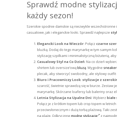
Sprawdź modne stylizacj
każdy sezon!
Szerokie spodnie damskie są niezwykle wszechstronne 
casualowe, jak i eleganckie looki. Sprawdź najlepsze
sty
Elegancki Look na Wieczór
: Połącz
czarne szer
bluzką. Dodaj do tego marynarkę w tym samym kolo
stylizację szpilkami i minimalistyczną biżuterią, 
Casualowy Styl na Co Dzień
: Na co dzień wybier
shirtem lub oversize’ową
bluzą
. Wygodne
sneaker
plecak, aby stworzyć swobodny, ale stylowy outfi
Biuro i Pracowniczy Look
:
stylizacje z szerok
szarość, świetnie sprawdzą się w biurze. Zestaw je
marynarkę. Skórzane loafersy lub baleriny oraz e
Letnia Stylizacja na Upalne Dni
: Wybierz
białe
Połącz je z krótkim topem lub crop topem w letnic
przeciwsłonecznym i dużą torbą plażową. Taki z
na plażę. Odkryj inne
modne stylizacje
z najmodni