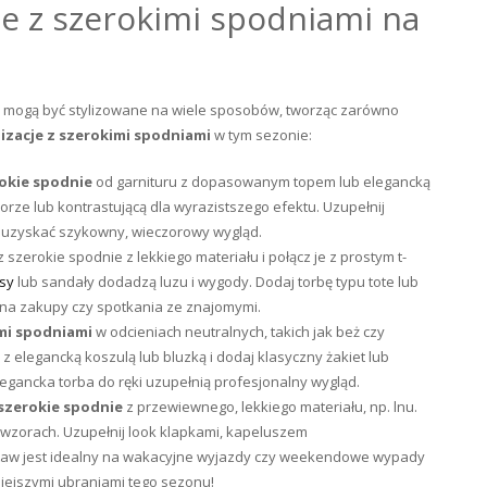
e z szerokimi spodniami na
i mogą być stylizowane na wiele sposobów, tworząc zarówno
lizacje z szerokimi spodniami
w tym sezonie:
okie spodnie
od garnituru z dopasowanym topem lub elegancką
rze lub kontrastującą dla wyrazistszego efektu. Uzupełnij
aby uzyskać szykowny, wieczorowy wygląd.
z szerokie spodnie z lekkiego materiału i połącz je z prostym t-
sy
lub sandały dodadzą luzu i wygody. Dodaj torbę typu tote lub
t na zakupy czy spotkania ze znajomymi.
imi spodniami
w odcieniach neutralnych, takich jak beż czy
 z elegancką koszulą lub bluzką i dodaj klasyczny żakiet lub
legancka torba do ręki uzupełnią profesjonalny wygląd.
 szerokie spodnie
z przewiewnego, lekkiego materiału, np. lnu.
h wzorach. Uzupełnij look klapkami, kapeluszem
estaw jest idealny na wakacyjne wyjazdy czy weekendowe wypady
ejszymi ubraniami tego sezonu!