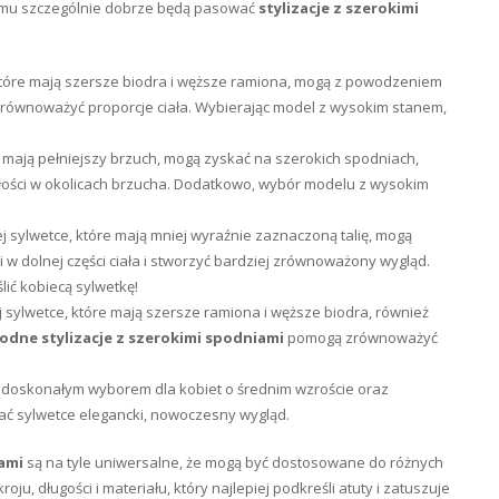
 komu szczególnie dobrze będą pasować
stylizacje z szerokimi
, które mają szersze biodra i węższe ramiona, mogą z powodzeniem
równoważyć proporcje ciała. Wybierając model z wysokim stanem,
re mają pełniejszy brzuch, mogą zyskać na szerokich spodniach,
łości w okolicach brzucha. Dodatkowo, wybór modelu z wysokim
ej sylwetce, które mają mniej wyraźnie zaznaczoną talię, mogą
i w dolnej części ciała i stworzyć bardziej zrównoważony wygląd.
ić kobiecą sylwetkę!
ej sylwetce, które mają szersze ramiona i węższe biodra, również
odne
stylizacje z szerokimi spodniami
pomogą zrównoważyć
ą doskonałym wyborem dla kobiet o średnim wzroście oraz
ać sylwetce elegancki, nowoczesny wygląd.
iami
są na tyle uniwersalne, że mogą być dostosowane do różnych
u, długości i materiału, który najlepiej podkreśli atuty i zatuszuje