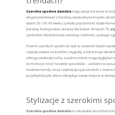
trendach?
Szerokie spodnie damskie
mają swoje korzenie w modzi
eksperymentować z bardziej swobodnymi krojami ubrań. 
latach 20. i 30. XX wieku zyskały popularność dzięki ik
bardziej funkcjonalne ubrania dla kobiet. W latach 70.
st
symbolem młodzieżowej rewolucji i wolności, zyskując o
Powrót szerokich spodni do łask w ostatnich latach wyn
częściej stawia na komfort i wygodę, a luźne kroje idealni
oferują swobodę ruchu, a jednocześnie mogą wyglądać ni
że można je nosić na wiele sposobów – zarówno w casualo
modowe trendy coraz częściej łączą przeszłość z nowoc
przykład klasyki, która odnajduje swoje miejsce w dzisi
Stylizacje z szerokimi s
Szerokie spodnie damskie
to niezwykle wszechstronn