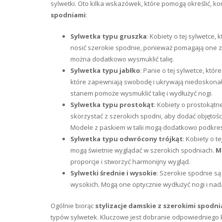
sylwetki. Oto kilka wskazówek, które pomogą określić,
spodniami
:
Sylwetka typu gruszka
: Kobiety o tej sylwetce
nosić szerokie spodnie, ponieważ pomagają one z
można dodatkowo wysmuklić talię.
Sylwetka typu jabłko
: Panie o tej sylwetce, któ
które zapewniają swobodę i ukrywają niedoskona
stanem pomoże wysmuklić talię i wydłużyć nogi.
Sylwetka typu prostokąt
: Kobiety o prostokątn
skorzystać z szerokich spodni, aby dodać objętośc
Modele z paskiem w talii mogą dodatkowo podkreśl
Sylwetka typu odwrócony trójkąt
: Kobiety o t
mogą świetnie wyglądać w szerokich spodniach.
M
proporcje i stworzyć harmonijny wygląd.
Sylwetki średnie i wysokie
: Szerokie spodnie s
wysokich. Mogą one optycznie wydłużyć nogi i nad
Ogólnie biorąc
stylizacje damskie z szerokimi spodn
typów sylwetek. Kluczowe jest dobranie odpowiedniego kroj