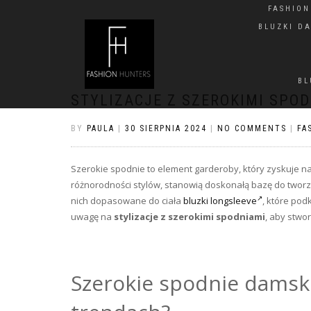
FASHIO
BLUZKI D
BL
STYLIZACJE Z SZEROKIMI SPOD
BY
PAULA
|
30 SIERPNIA 2024
|
NO COMMENTS
|
FA
Szerokie spodnie to element garderoby, który zyskuje na
różnorodności stylów, stanowią doskonałą bazę do tworze
nich dopasowane do ciała
bluzki longsleeve
, które pod
uwagę na
stylizacje z szerokimi spodniami
, aby stwo
Szerokie spodnie damsk