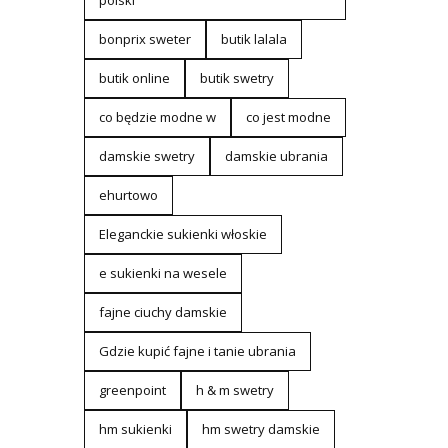
polski
bonprix sweter
butik lalala
butik online
butik swetry
co będzie modne w
co jest modne
damskie swetry
damskie ubrania
ehurtowo
Eleganckie sukienki włoskie
e sukienki na wesele
fajne ciuchy damskie
Gdzie kupić fajne i tanie ubrania
greenpoint
h & m swetry
hm sukienki
hm swetry damskie