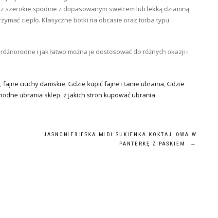
cz szerokie spodnie z dopasowanym swetrem lub lekką dzianiną.
trzymać ciepło. Klasyczne botki na obcasie oraz torba typu
różnorodne i jak łatwo można je dostosować do różnych okazji i
,
fajne ciuchy damskie
,
Gdzie kupić fajne i tanie ubrania
,
Gdzie
modne ubrania sklep
,
z jakich stron kupować ubrania
JASNONIEBIESKA MIDI SUKIENKA KOKTAJLOWA W
PANTERKĘ Z PASKIEM
→