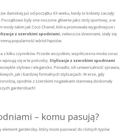
e damskiej już od początku XX wieku, kiedy to kobiety zaczęły
Początkowo były one noszone głównie jako strój sportowy, a w
onom mody takim jak Coco Chanel, która promowała wygodniejsze i
ylizacje z szerokimi spodniami
, zwłaszcza dzwonami, stały się
gromną popularność wśród hipisów.
ika z kilku czynników. Przede wszystkim, współczesna moda coraz
e wpisują się w te potrzeby.
Stylizacje z szerokimi spodniami
ezwykle stylowo i elegancko. Ponadto, ich uniwersalność sprawia,
wych, jak i bardziej formalnych stylizacjach. W erze, gdy
zesnością, spodnie z szerokimi nogawkami stanowią doskonały
ejszych garderobach!
podniami – komu pasują?
y element garderoby, który może pasować do różnych typów