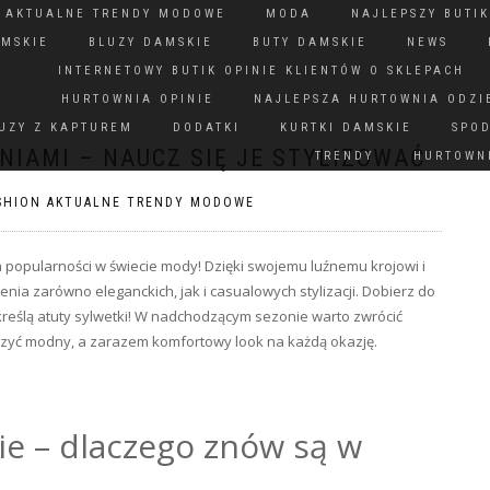
N AKTUALNE TRENDY MODOWE
MODA
NAJLEPSZY BUTIK
AMSKIE
BLUZY DAMSKIE
BUTY DAMSKIE
NEWS
INTERNETOWY BUTIK OPINIE KLIENTÓW O SKLEPACH
HURTOWNIA OPINIE
NAJLEPSZA HURTOWNIA ODZI
UZY Z KAPTUREM
DODATKI
KURTKI DAMSKIE
SPO
NIAMI – NAUCZ SIĘ JE STYLIZOWAĆ
TRENDY
HURTOWNI
SHION AKTUALNE TRENDY MODOWE
 popularności w świecie mody! Dzięki swojemu luźnemu krojowi i
nia zarówno eleganckich, jak i casualowych stylizacji. Dobierz do
kreślą atuty sylwetki! W nadchodzącym sezonie warto zwrócić
rzyć modny, a zarazem komfortowy look na każdą okazję.
ie – dlaczego znów są w