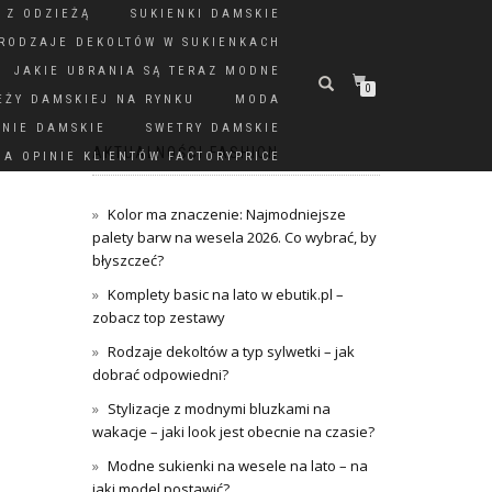
 Z ODZIEŻĄ
SUKIENKI DAMSKIE
RODZAJE DEKOLTÓW W SUKIENKACH
JAKIE UBRANIA SĄ TERAZ MODNE
0
EŻY DAMSKIEJ NA RYNKU
MODA
DNIE DAMSKIE
SWETRY DAMSKIE
AKTUALNOŚCI FASHION
A OPINIE KLIENTÓW FACTORYPRICE
Kolor ma znaczenie: Najmodniejsze
palety barw na wesela 2026. Co wybrać, by
błyszczeć?
Komplety basic na lato w ebutik.pl –
zobacz top zestawy
Rodzaje dekoltów a typ sylwetki – jak
dobrać odpowiedni?
Stylizacje z modnymi bluzkami na
wakacje – jaki look jest obecnie na czasie?
Modne sukienki na wesele na lato – na
jaki model postawić?