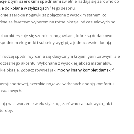
acje z
tymi
szerokimi spodniami
świetnie nadają się zarówno do
e do kolana w stylizacjach
tego sezonu.
sonie szerokie nogawki są połączone z wysokim stanem, co
spodnie są świetnym wyborem na różne okazje, od casualowych po
 charakteryzuje się szerokimi nogawkami, które są dodatkowo
spodniom elegancki i subtelny wygląd, a jednocześnie dodają
en rodzaj spodni wyróżnia się klasycznym krojem garniturowym, ale
woczesnego akcentu. Wykonane z wysokiej jakości materiałów,
ckie okazje. Zobacz również jaki
modny lniany komplet damski
wersji sportowej, szerokie nogawki w dresach dodają komfortu i
 casualowych.
ą na stworzenie wielu stylizacji, zarówno casualowych, jak i
deroby.