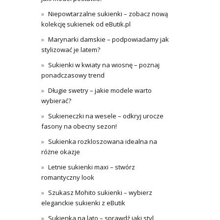
Niepowtarzalne sukienki – zobacz nową
kolekcję sukienek od eButik.pl
Marynarki damskie – podpowiadamy jak
stylizować je latem?
Sukienki w kwiaty na wiosnę – poznaj
ponadczasowy trend
Długie swetry – jakie modele warto
wybierać?
Sukieneczki na wesele – odkryj urocze
fasony na obecny sezon!
Sukienka rozkloszowana idealna na
różne okazje
Letnie sukienki maxi – stwórz
romantyczny look
Szukasz Mohito sukienki – wybierz
eleganckie sukienki z eButik
Sukienka na lato – sprawdź jaki styl