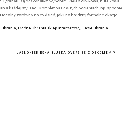
ni i granatu są doskonałym wyborem. Zieleń oliwkowa, butelkowa
wania każdej stylizacji. Komplet basic w tych odcieniach, np. spodnie
st idealny zarówno na co dzień, jak i na bardziej formalne okazje.
 ubrania
,
Modne ubrania sklep internetowy
,
Tanie ubrania
JASNONIEBIESKA BLUZKA OVERSIZE Z DEKOLTEM V
→