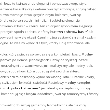
ch beżu to kwintesencja elegancji i ponadczasowego stylu.
sowaną koszulką czy swetrem tworzą harmonijną, spójną całość.
tkowo można je łatwo łączyć z innymi kolorami, tworząc
ór dla osób ceniących minimalizm i subtelną elegancję.
iż komplet basic w czerni. Ten kolor jest synonimem elegancji i
prostych spodni i t-shirtu z oferty
hurtowni t-shirtów basic
lub
dpowiedni na wiele okazji. Czerń można zestawić z niemal każdym
yjne. To idealny wybór dla tych, którzy lubią stonowane, ale
 kolor, który świetnie sprawdza się w kompletach basic.
Modny
asnych po ciemne, jest elegancki i łatwy do stylizacji. Szare
i neutralnymi barwami tworzą minimalistyczny, ale modny look.
rowych dodatków, które dodadzą stylizacji charakteru.
dcieniach to doskonały wybór na wiosnę i lato. Subtelne kolory,
ą stylizacjom lekkości i świeżości. Pastelowy
modny komplet
 i
bluzki polo z kołnierzem
, jest idealny na ciepłe dni, dodając
ie komponują się z białymi dodatkami, tworząc romantyczny i świeży
prowadzić do swojej garderoby trochę koloru, ale nie chcą