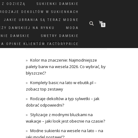
 Z ODZIEŻĄ
SUKIENKI DAMSKIE
RODZAJE DEKOLTÓW W SUKIENKACH
JAKIE UBRANIA SĄ TERAZ MODNE
0
EŻY DAMSKIEJ NA RYNKU
MODA
DNIE DAMSKIE
SWETRY DAMSKIE
AKTUALNOŚCI FASHION
A OPINIE KLIENTÓW FACTORYPRICE
Kolor ma znaczenie: Najmodniejsze
palety barw na wesela 2026. Co wybrać, by
błyszczeć?
Komplety basic na lato w ebutik.pl –
zobacz top zestawy
Rodzaje dekoltów a typ sylwetki – jak
dobrać odpowiedni?
Stylizacje z modnymi bluzkami na
wakacje – jaki look jest obecnie na czasie?
Modne sukienki na wesele na lato – na
jaki model postawić?