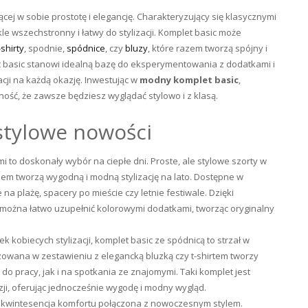
ej w sobie prostotę i elegancję. Charakteryzujący się klasycznymi
le wszechstronny i łatwy do stylizacji. Komplet basic może
-shirty
, spodnie,
spódnice
, czy
bluzy
, które razem tworzą spójny i
et basic stanowi idealną bazę do eksperymentowania z dodatkami i
cji na każdą okazję. Inwestując w
modny komplet basic
,
ność, że zawsze będziesz wyglądać stylowo i z klasą.
stylowe nowości
i to doskonały wybór na ciepłe dni. Proste, ale stylowe szorty w
em tworzą wygodną i modną stylizację na lato. Dostępne w
na plażę, spacery po mieście czy letnie festiwale. Dzięki
 można łatwo uzupełnić kolorowymi dodatkami, tworząc oryginalny
k kobiecych stylizacji, komplet basic ze spódnicą to strzał w
zowana w zestawieniu z elegancką bluzką czy t-shirtem tworzy
do pracy, jak i na spotkania ze znajomymi. Taki komplet jest
ji, oferując jednocześnie wygodę i modny wygląd.
o kwintesencja komfortu połączona z nowoczesnym stylem.