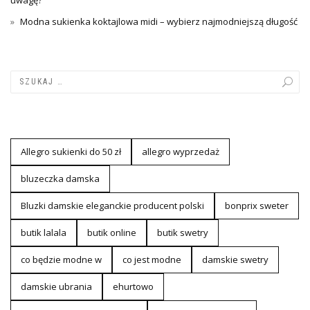
Modna sukienka koktajlowa midi – wybierz najmodniejszą długość
Allegro sukienki do 50 zł
allegro wyprzedaż
bluzeczka damska
Bluzki damskie eleganckie producent polski
bonprix sweter
butik lalala
butik online
butik swetry
co będzie modne w
co jest modne
damskie swetry
damskie ubrania
ehurtowo