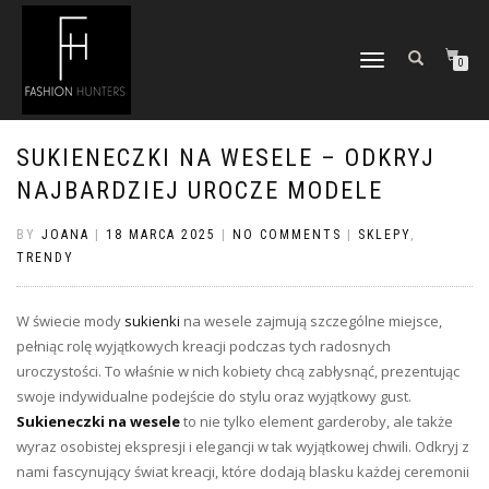
TOGGLE
0
NAVIGATION
SUKIENECZKI NA WESELE – ODKRYJ
NAJBARDZIEJ UROCZE MODELE
BY
JOANA
|
18 MARCA 2025
|
NO COMMENTS
|
SKLEPY
,
TRENDY
W świecie mody
sukienki
na wesele zajmują szczególne miejsce,
pełniąc rolę wyjątkowych kreacji podczas tych radosnych
uroczystości. To właśnie w nich kobiety chcą zabłysnąć, prezentując
swoje indywidualne podejście do stylu oraz wyjątkowy gust.
Sukieneczki na wesele
to nie tylko element garderoby, ale także
wyraz osobistej ekspresji i elegancji w tak wyjątkowej chwili. Odkryj z
nami fascynujący świat kreacji, które dodają blasku każdej ceremonii