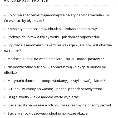
AKTUALNOŚCI FASHION
Kolor ma znaczenie: Najmodniejsze palety barw na wesela 2026.
Co wybrać, by błyszczeć?
Komplety basic na lato w ebutik.pl – zobacz top zestawy
Rodzaje dekoltów a typ sylwetki – jak dobrać odpowiedni?
Stylizacje z modnymi bluzkami na wakacje – jaki look jest obecnie
na czasie?
Modne sukienki na wesele na lato – na jaki model postawić?
Niepowtarzalne sukienki – zobacz nową kolekcję sukienek od
eButik.pl
Marynarki damskie – podpowiadamy jak stylizować je latem?
Sukienki w kwiaty na wiosnę – poznaj ponadczasowy trend
Długie swetry – jakie modele warto wybierać?
Sukieneczki na wesele – odkryj urocze fasony na obecny sezon!
Sukienka rozkloszowana idealna na różne okazje