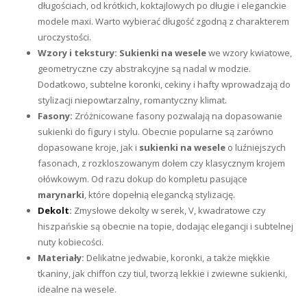
długościach, od krótkich, koktajlowych po długie i eleganckie
modele maxi. Warto wybierać długość zgodną z charakterem
uroczystości.
Wzory i tekstury:
Sukienki na wesele
we wzory kwiatowe,
geometryczne czy abstrakcyjne są nadal w modzie.
Dodatkowo, subtelne koronki, cekiny i hafty wprowadzają do
stylizacji niepowtarzalny, romantyczny klimat.
Fasony:
Zróżnicowane fasony pozwalają na dopasowanie
sukienki do figury i stylu. Obecnie popularne są zarówno
dopasowane kroje, jak i
sukienki na wesele
o luźniejszych
fasonach, z rozkloszowanym dołem czy klasycznym krojem
ołówkowym. Od razu dokup do kompletu pasujące
marynarki
, które dopełnią elegancką stylizację.
Dekolt
:
Zmysłowe dekolty w serek, V, kwadratowe czy
hiszpańskie są obecnie na topie, dodając elegancji i subtelnej
nuty kobiecości.
Materiały:
Delikatne jedwabie, koronki, a także miękkie
tkaniny, jak chiffon czy tiul, tworzą lekkie i zwiewne sukienki,
idealne na wesele.