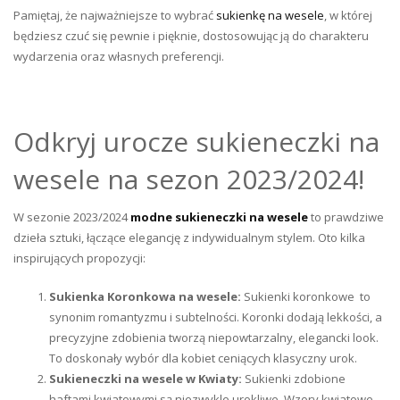
Pamiętaj, że najważniejsze to wybrać
sukienkę na wesele
, w której
będziesz czuć się pewnie i pięknie, dostosowując ją do charakteru
wydarzenia oraz własnych preferencji.
Odkryj urocze sukieneczki na
wesele na sezon 2023/2024!
W sezonie 2023/2024
modne sukieneczki na wesele
to prawdziwe
dzieła sztuki, łączące elegancję z indywidualnym stylem. Oto kilka
inspirujących propozycji:
Sukienka Koronkowa na wesele:
Sukienki koronkowe to
synonim romantyzmu i subtelności. Koronki dodają lekkości, a
precyzyjne zdobienia tworzą niepowtarzalny, elegancki look.
To doskonały wybór dla kobiet ceniących klasyczny urok.
Sukieneczki na wesele w Kwiaty:
Sukienki zdobione
haftami kwiatowymi są niezwykle urokliwe. Wzory kwiatowe