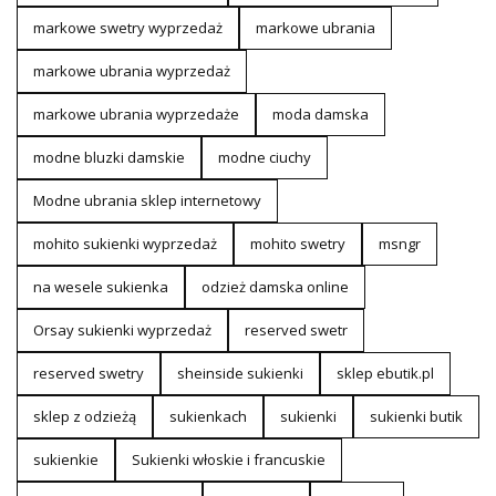
markowe swetry wyprzedaż
markowe ubrania
markowe ubrania wyprzedaż
markowe ubrania wyprzedaże
moda damska
modne bluzki damskie
modne ciuchy
Modne ubrania sklep internetowy
mohito sukienki wyprzedaż
mohito swetry
msngr
na wesele sukienka
odzież damska online
Orsay sukienki wyprzedaż
reserved swetr
reserved swetry
sheinside sukienki
sklep ebutik.pl
sklep z odzieżą
sukienkach
sukienki
sukienki butik
sukienkie
Sukienki włoskie i francuskie