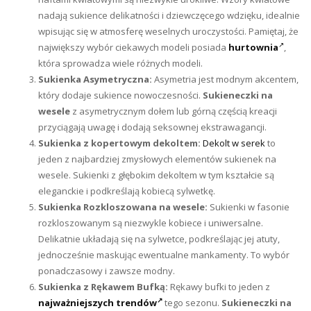
nadają sukience delikatności i dziewczęcego wdzięku, idealnie
wpisując się w atmosferę weselnych uroczystości. Pamiętaj, że
największy wybór ciekawych modeli posiada
hurtownia
,
która sprowadza wiele różnych modeli.
Sukienka Asymetryczna:
Asymetria jest modnym akcentem,
który dodaje sukience nowoczesności.
Sukieneczki na
wesele
z asymetrycznym dołem lub górną częścią kreacji
przyciągają uwagę i dodają seksownej ekstrawagancji.
Sukienka z kopertowym dekoltem:
Dekolt w serek
to
jeden z najbardziej zmysłowych elementów sukienek na
wesele. Sukienki z głębokim dekoltem w tym kształcie są
eleganckie i podkreślają kobiecą sylwetkę.
Sukienka Rozkloszowana na wesele:
Sukienki w fasonie
rozkloszowanym są niezwykle kobiece i uniwersalne.
Delikatnie układają się na sylwetce, podkreślając jej atuty,
jednocześnie maskując ewentualne mankamenty. To wybór
ponadczasowy i zawsze modny.
Sukienka z Rękawem Bufką:
Rękawy bufki to jeden z
najważniejszych trendów
tego sezonu.
Sukieneczki na