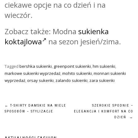
ciekawe opcje na co dzień i na
wieczór.
Zobacz także: Modna
sukienka
koktajlowa
na sezon jesień/zima.
Tagged
bershka sukienki
,
greenpoint sukienki
,
hm sukienki
,
markowe sukienki wyprzedaż
,
mohito sukienki
,
monnari sukienki
wyprzedaż
,
orsay sukenki
,
zalando sukienki
,
zara sukienki
Nawigacja
←
T-SHIRTY DAMSKIE NA WIELE
SZEROKIE SPODNIE –
SPOSOBÓW – STYLIZACJE
ELEGANCJA I KOMFORT NA CO
wpisu
DZIEŃ
→