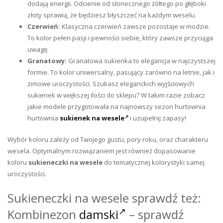
dodają energii. Odcienie od słonecznego żółtego po głęboki
złoty sprawią, że będziesz błyszczeć na każdym weselu.
Czerwień:
Klasyczna czerwień zawsze pozostaje w modzie.
To kolor pełen pasji i pewności siebie, który zawsze przyciąga
uwagę.
Granatowy:
Granatowa sukienka to elegancja w najczystszej
formie. To kolor uniwersalny, pasujący zarówno na letnie, jak i
zimowe uroczystości. Szukasz eleganckich wyjściowych
sukienek w większej ilości do sklepu? W takim razie zobacz
jakie modele przygotowała na najnowszy sezon hurtownia
hurtownia
sukienek na wesele
i uzupełnij zapasy!
Wybór koloru zależy od Twojego gustu, pory roku, oraz charakteru
wesela. Optymalnym rozwiązaniem jest również dopasowanie
koloru
sukieneczki na wesele
do tematycznej kolorystyki samej
uroczystości.
Sukieneczki na wesele sprawdź też:
Kombinezon
damski
– sprawdź