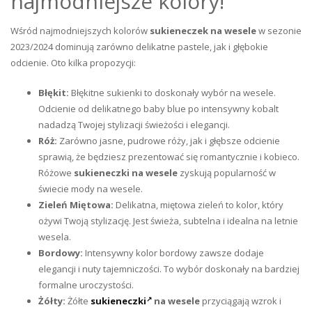
najmodniejsze kolory!
Wśród najmodniejszych kolorów
sukieneczek na wesele
w sezonie
2023/2024 dominują zarówno delikatne pastele, jak i głębokie
odcienie. Oto kilka propozycji:
Błękit:
Błękitne sukienki to doskonały wybór na wesele.
Odcienie od delikatnego baby blue po intensywny kobalt
nadadzą Twojej stylizacji świeżości i elegancji.
Róż:
Zarówno jasne, pudrowe róży, jak i głębsze odcienie
sprawią, że będziesz prezentować się romantycznie i kobieco.
Różowe
sukieneczki na wesele
zyskują popularność w
świecie mody na wesele.
Zieleń Miętowa:
Delikatna, miętowa zieleń to kolor, który
ożywi Twoją stylizację. Jest świeża, subtelna i idealna na letnie
wesela.
Bordowy:
Intensywny kolor bordowy zawsze dodaje
elegancji i nuty tajemniczości. To wybór doskonały na bardziej
formalne uroczystości.
Żółty:
Żółte
sukieneczki
na wesele
przyciągają wzrok i