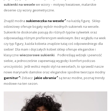
sukienki na wesele
we wzory – motywy kwiatowe, malarskie
desenie czy wzory geometryczne.
Znajdź modna
sukieneczka na wesele
na każdą figurę. Sklep
odzieżowy oferuje bogaty wybór modnych sukienek na wesele.
Sukienki te doskonale pasują do różnych typów sylwetek oraz
odpowiadają różnym preferencjom wiekowym. Bez względu na wiek
czy typ figury, każda kobieta znajdzie tutaj coś odpowiedniego dla
siebie! Dla mam i dojrzałych kobiet sklep oferuje eleganckie i
klasyczne
wieczorowe sukienki
.
Podkreślają wdzięk i pewność
siebie, a jednocześnie zapewniają wygodę i komfort podczas
uroczystości. Jeśli wolisz męski styl na weselach, to sprawdź nasze
nowe marynarki damskie oraz eleganckie spodnie tworzące modny
garnitur
! Zobacz
jakie ubrania
są teraz modne, poznaj trendy
modowe na ten sezon.