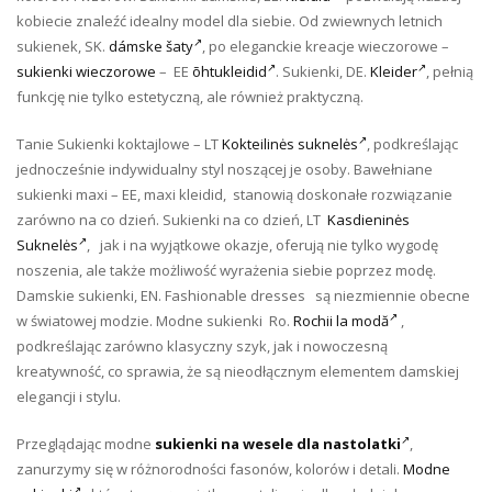
kobiecie znaleźć idealny model dla siebie. Od zwiewnych letnich
sukienek, SK.
dámske šaty
, po eleganckie kreacje wieczorowe –
sukienki wieczorowe
– EE
õhtukleidid
. Sukienki, DE.
Kleider
, pełnią
funkcję nie tylko estetyczną, ale również praktyczną.
Tanie Sukienki koktajlowe – LT
Kokteilinės suknelės
, podkreślając
jednocześnie indywidualny styl noszącej je osoby. Bawełniane
sukienki maxi – EE, maxi kleidid, stanowią doskonałe rozwiązanie
zarówno na co dzień. Sukienki na co dzień, LT
Kasdieninės
Suknelės
, jak i na wyjątkowe okazje, oferują nie tylko wygodę
noszenia, ale także możliwość wyrażenia siebie poprzez modę.
Damskie sukienki, EN. Fashionable dresses są niezmiennie obecne
w światowej modzie. Modne sukienki Ro.
Rochii la modă
,
podkreślając zarówno klasyczny szyk, jak i nowoczesną
kreatywność, co sprawia, że są nieodłącznym elementem damskiej
elegancji i stylu.
Przeglądając modne
sukienki na wesele dla nastolatki
,
zanurzymy się w różnorodności fasonów, kolorów i detali.
Modne