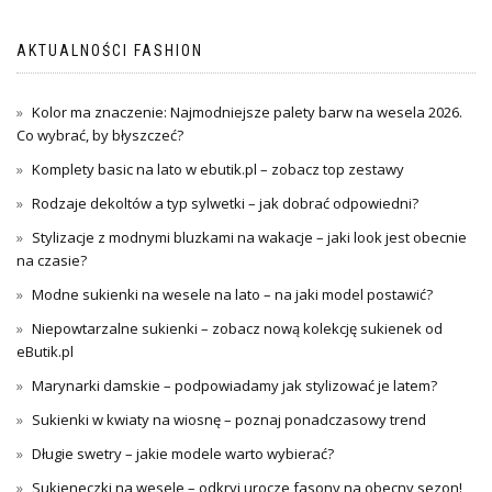
AKTUALNOŚCI FASHION
Kolor ma znaczenie: Najmodniejsze palety barw na wesela 2026.
Co wybrać, by błyszczeć?
Komplety basic na lato w ebutik.pl – zobacz top zestawy
Rodzaje dekoltów a typ sylwetki – jak dobrać odpowiedni?
Stylizacje z modnymi bluzkami na wakacje – jaki look jest obecnie
na czasie?
Modne sukienki na wesele na lato – na jaki model postawić?
Niepowtarzalne sukienki – zobacz nową kolekcję sukienek od
eButik.pl
Marynarki damskie – podpowiadamy jak stylizować je latem?
Sukienki w kwiaty na wiosnę – poznaj ponadczasowy trend
Długie swetry – jakie modele warto wybierać?
Sukieneczki na wesele – odkryj urocze fasony na obecny sezon!