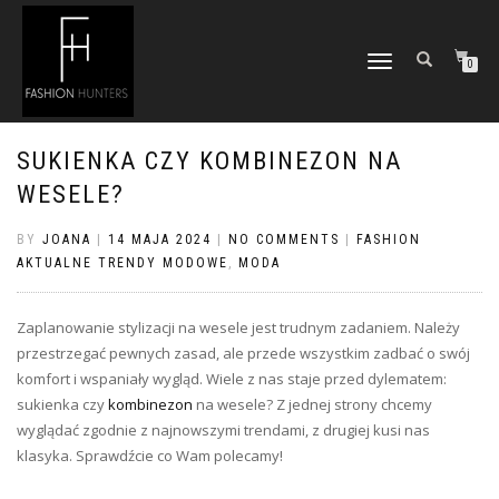
TOGGLE
0
NAVIGATION
SUKIENKA CZY KOMBINEZON NA
WESELE?
BY
JOANA
|
14 MAJA 2024
|
NO COMMENTS
|
FASHION
AKTUALNE TRENDY MODOWE
,
MODA
Zaplanowanie stylizacji na wesele jest trudnym zadaniem. Należy
przestrzegać pewnych zasad, ale przede wszystkim zadbać o swój
komfort i wspaniały wygląd. Wiele z nas staje przed dylematem:
sukienka czy
kombinezon
na wesele? Z jednej strony chcemy
wyglądać zgodnie z najnowszymi trendami, z drugiej kusi nas
klasyka. Sprawdźcie co Wam polecamy!