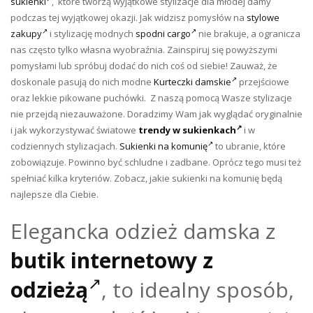
sukienki
, które tworzą wyjątkowe stylizacje dla młodej damy
podczas tej wyjątkowej okazji. Jak widzisz pomysłów na
stylowe
zakupy
i stylizację modnych
spodni cargo
nie brakuje, a ogranicza
nas często tylko własna wyobraźnia. Zainspiruj się powyższymi
pomysłami lub spróbuj dodać do nich coś od siebie! Zauważ, że
doskonale pasują do nich modne
Kurteczki damskie
przejściowe
oraz lekkie pikowane puchówki. Z naszą pomocą Wasze stylizacje
nie przejdą niezauważone. Doradzimy Wam jak wyglądać oryginalnie
i jak wykorzystywać światowe
trendy w sukienkach
i w
codziennych stylizacjach.
Sukienki na komunię
to ubranie, które
zobowiązuje. Powinno być schludne i zadbane. Oprócz tego musi też
spełniać kilka kryteriów. Zobacz, jakie sukienki na komunię będą
najlepsze dla Ciebie.
Elegancka odzież damska z
butik internetowy z
odzieżą
, to idealny sposób,