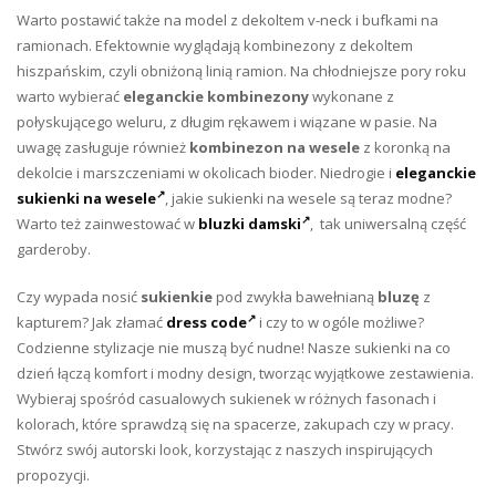
Warto postawić także na model z dekoltem v-neck i bufkami na
ramionach. Efektownie wyglądają kombinezony z dekoltem
hiszpańskim, czyli obniżoną linią ramion. Na chłodniejsze pory roku
warto wybierać
eleganckie kombinezony
wykonane z
połyskującego weluru, z długim rękawem i wiązane w pasie. Na
uwagę zasługuje również
kombinezon na wesele
z koronką na
dekolcie i marszczeniami w okolicach bioder. Niedrogie i
eleganckie
sukienki na wesele
, j
akie sukienki na wesele są teraz modne?
Warto też zainwestować w
bluzki damski
, tak uniwersalną część
garderoby.
Czy wypada nosić
sukienkie
pod zwykła bawełnianą
bluzę
z
kapturem? Jak złamać
dress code
i czy to w ogóle możliwe?
Codzienne stylizacje nie muszą być nudne! Nasze sukienki na co
dzień łączą komfort i modny design, tworząc wyjątkowe zestawienia.
Wybieraj spośród casualowych sukienek w różnych fasonach i
kolorach, które sprawdzą się na spacerze, zakupach czy w pracy.
Stwórz swój autorski look, korzystając z naszych inspirujących
propozycji.