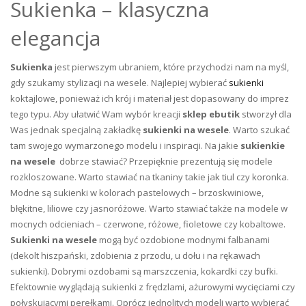
Sukienka – klasyczna
elegancja
Sukienka
jest pierwszym ubraniem, które przychodzi nam na myśl,
gdy szukamy stylizacji na wesele. Najlepiej wybierać
sukienki
koktajlowe, ponieważ ich krój i materiał jest dopasowany do imprez
tego typu. Aby ułatwić Wam wybór kreacji
sklep ebutik
stworzył dla
Was jednak specjalną zakładkę
sukienki na wesele
. Warto szukać
tam swojego wymarzonego modelu i inspiracji. Na jakie
sukienkie
na wesele
dobrze stawiać? Przepięknie prezentują się modele
rozkloszowane. Warto stawiać na tkaniny takie jak tiul czy koronka.
Modne są sukienki w kolorach pastelowych – brzoskwiniowe,
błękitne, liliowe czy jasnoróżowe. Warto stawiać także na modele w
mocnych odcieniach – czerwone, różowe, fioletowe czy kobaltowe.
Sukienki na wesele
mogą być ozdobione modnymi falbanami
(dekolt hiszpański, zdobienia z przodu, u dołu i na rękawach
sukienki). Dobrymi ozdobami są marszczenia, kokardki czy bufki.
Efektownie wyglądają sukienki z frędzlami, ażurowymi wycięciami czy
połyskującymi perełkami. Oprócz jednolitych modeli warto wybierać