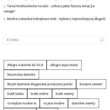
Tania modna kiecka na lato – zobacz jakie fasony wziąć po
uwagę?
Modna sukienka koktajlowa midi – wybierz najmodniejszą długość
Allegro sukienki do 50 zł
allegro wyprzedaż
bluzeczka damska
Bluzki damskie eleganckie producent polski
bonprix sweter
butik lalala
butik online
butik swetry
co będzie modne w
co jest modne
damskie swetry