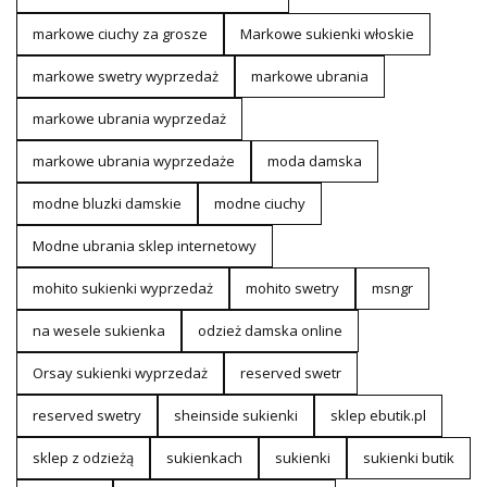
markowe ciuchy za grosze
Markowe sukienki włoskie
markowe swetry wyprzedaż
markowe ubrania
markowe ubrania wyprzedaż
markowe ubrania wyprzedaże
moda damska
modne bluzki damskie
modne ciuchy
Modne ubrania sklep internetowy
mohito sukienki wyprzedaż
mohito swetry
msngr
na wesele sukienka
odzież damska online
Orsay sukienki wyprzedaż
reserved swetr
reserved swetry
sheinside sukienki
sklep ebutik.pl
sklep z odzieżą
sukienkach
sukienki
sukienki butik