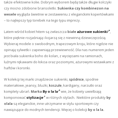
także efektowne kolie. Dobrym wyborem będą także długie kolczyki
czy mocno zdobione bransoletki.
Sukienka czy kombinezon na
wesele
wygląda świetnie w zestawieniu z eleganckimi kopertówkami
– to najlepszy typ torebek na tego typu imprezy.
Latem wśród kobiet hitem są zwłaszcza
białe
ażurowe sukienki
,
które pięknie rozjaśniają i kojarzą się z niewinną dziewczęcością.
Wybieraj modele o swobodnym, trapezowym kroju, które nigdzie nie
opinają sylwetki i zapewniają przewiewność. Dla nas numerem jeden
jest biała sukienka boho do kolan, z wycięciami na ramionach,
luźnymi rękawami do łokcia oraz poziomymi, ażurowymi wstawkami z
haftów i koronki.
W kolekcji tej marki znajdziecie sukienki,
spódnice
, spodnie
materiałowe, jeansy, bluzki,
koszule
, kardigany, narzutki oraz
komplety ubrań.
Marka
By o la la
wie, że kobiety uwielbiają
komponować
stylizacje
w różnych stylach. Niektóre produkty
by
olala
są eleganckie, inne utrzymane w stylu sportowym czy
nawiązujące do modnych tendencji. Więcej o kolekcji
by o la la.