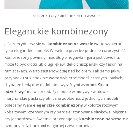
sukienka czy kombinezon na wesele
Eleganckie kombinezony
Jeśli zdecydujesz się na
kombinezon na wesele
warto wybierać
tylko eleganckie modele. Wesele to przecież podniosła uroczystość.
Kombinezony powinny mieć długie nogawki – góra jest dowolna,
może to być krótki lub długi rękaw, dekolt hiszpański czy fason na
ramiączkach. Warto zastanowić się nad kolorem. Tak samo jak w
przypadku sukienek nie warto wybierać modeli czarnych i białych,
chyba, że będą one ozdobione wyraźnymi wzorami.
Sklep
odzieżowy
ma w sprzedaży modele w motywy kwiatowe,
marynarskie paski czy etniczne zdobienia. Z jednolitych modeli
polecamy Wam
eleganckie kombinezony
w kolorze różowym,
kobaltowym, czerwonym czy bardziej stonowane oliwkowe, błękitne
czy jasnoróżowe. Świetnie prezentuje się
kombinezon na wesele
z
ozdobnymi falbankami na górnej części ubrania.