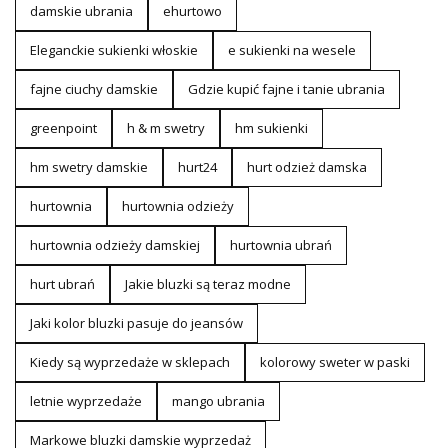
damskie ubrania
ehurtowo
Eleganckie sukienki włoskie
e sukienki na wesele
fajne ciuchy damskie
Gdzie kupić fajne i tanie ubrania
greenpoint
h & m swetry
hm sukienki
hm swetry damskie
hurt24
hurt odzież damska
hurtownia
hurtownia odzieży
hurtownia odzieży damskiej
hurtownia ubrań
hurt ubrań
Jakie bluzki są teraz modne
Jaki kolor bluzki pasuje do jeansów
Kiedy są wyprzedaże w sklepach
kolorowy sweter w paski
letnie wyprzedaże
mango ubrania
Markowe bluzki damskie wyprzedaż