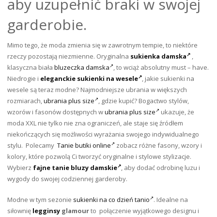
aby uzupełnić braki w swojej
garderobie.
Mimo tego, że moda zmienia się w zawrotnym tempie, to niektóre
rzeczy pozostają niezmienne. Oryginalna
sukienka damska
,
klasyczna biała
bluzeczka damska
, to wciąż absolutny must – have.
Niedrogie i
eleganckie sukienki na wesele
, j
akie sukienki na
wesele są teraz modne? Najmodniejsze ubrania w większych
rozmiarach,
ubrania plus size
, gdzie kupić? Bogactwo stylów,
wzorów i fasonów dostępnych w
ubrania plus size
ukazuje, że
moda XXL nie tylko nie zna ograniczeń, ale staje się źródłem
niekończących się możliwości wyrażania swojego indywidualnego
stylu. Polecamy
Tanie butiki online
zobacz różne fasony, wzory i
kolory, które pozwolą Ci tworzyć oryginalne i stylowe stylizacje.
Wybierz
fajne tanie bluzy damskie
, aby dodać odrobinę luzu i
wygody do swojej codziennej garderoby.
Modne w tym sezonie
sukienki na co dzień tanio
. Idealne na
siłownię
legginsy
glamour
to połączenie wyjątkowego designu i