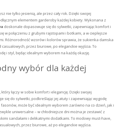
nie tylko jesienią, ale przez cały rok. Dzięki swojej
ieodłącznym elementem garderoby każdej kobiety. Wykonana z
wa
doskonale dopasowuje się do sylwetki, zapewniając komfort i
ę w połączeniu z grubymi rajstopami i botkami, a w cieplejsze
kami. Różnorodność wzorów i kolorów sprawia, że sukienka damska
casualowych, przez biurowe, po eleganckie wyjścia. To
dę i styl, będąc idealnym wyborem na każdą okazję.
odny wybór dla każdej
tóry łączy w sobie komfort i elegancję. Dzięki swojej
e się do sylwetki, podkreślając jej atuty i zapewniając wygodę
i fasonów, może być idealnym wyborem zarówno na co dzień, jak i
zwykle uniwersalne – w chłodniejsze dni można je zestawić z
lekkimi sandałami i delikatnymi dodatkami. To modowy must-have,
asualowych, przez biurowe, aż po eleganckie wyjścia.