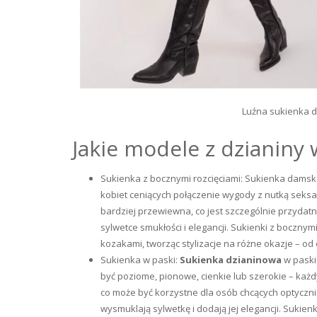
Luźna sukienka d
Jakie modele z dzianiny
Sukienka z bocznymi rozcięciami: Sukienka damska
kobiet ceniących połączenie wygody z nutką seksapi
bardziej przewiewna, co jest szczególnie przydatn
sylwetce smukłości i elegancji. Sukienki z boczny
kozakami, tworząc stylizacje na różne okazje – od
Sukienka w paski:
Sukienka dzianinowa
w paski
być poziome, pionowe, cienkie lub szerokie – każd
co może być korzystne dla osób chcących optyczni
wysmuklają sylwetkę i dodają jej elegancji. Sukien