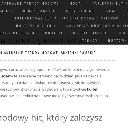
N AKTUALNE TRENDY MODOWE
MODA
NAJLEPSZY BUTIK
AMSKIE
BLUZY DAMSKIE
BUTY DAMSKIE
NEWS
INTERNETOWY BUTIK OPINIE KLIENTÓW O SKLEPACH
HURTOWNIA OPINIE
NAJLEPSZA HURTOWNIA ODZI
UZY Z KAPTUREM
DODATKI
KURTKI DAMSKIE
SPO
ZYM MOŻNA JĄ WYSTYLIZOWAĆ?
TRENDY
HURTOWNI
ON AKTUALNE TRENDY MODOWE
,
SUKIENKI DAMSKIE
bywa coraz większą popularność wśród kobiet na całym świecie.
sukienki
te są idealne zarówno na co dzień, jak i na bardziej
 w dotyku dzianin, doskonale dopasowują się do sylwetki,
bodę ruchów. Znakomicie wyglądają w towarzystwie
kurtek
i fasonów, sukienki dzianinowe mogą być świetnym wyborem na
odowy hit, który założysz