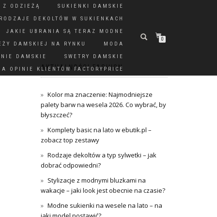
 Z ODZIEŻĄ
SUKIENKI DAMSKIE
RODZAJE DEKOLTÓW W SUKIENKACH
JAKIE UBRANIA SĄ TERAZ MODNE
0
EŻY DAMSKIEJ NA RYNKU
MODA
DNIE DAMSKIE
SWETRY DAMSKIE
AKTUALNOŚCI FASHION
A OPINIE KLIENTÓW FACTORYPRICE
Kolor ma znaczenie: Najmodniejsze
palety barw na wesela 2026. Co wybrać, by
błyszczeć?
Komplety basic na lato w ebutik.pl –
zobacz top zestawy
Rodzaje dekoltów a typ sylwetki – jak
dobrać odpowiedni?
Stylizacje z modnymi bluzkami na
wakacje – jaki look jest obecnie na czasie?
Modne sukienki na wesele na lato – na
jaki model postawić?