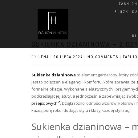
FASHIO
BLUZKI D
BL
SUKIENKA DZIANINOWA – Z C
BY
LENA
|
30 LIPCA 2024
|
NO COMMENTS
|
FASHI
Sukienka dzianinowa
to element garderoby, który zdo
Jest to połączenie elegancji i komfortu, które sprawia, że
formalne okazje. Wykonane z elastycznych i przyjemnych
podkreślając jej atuty, a jednocześnie zapewniając swo
przejściowych
. Dzięki różnorodności wzorów, kolorów 
każdą porę roku, dodając stylu i klasy każdej stylizacji.
Sukienka dzianinowa – m