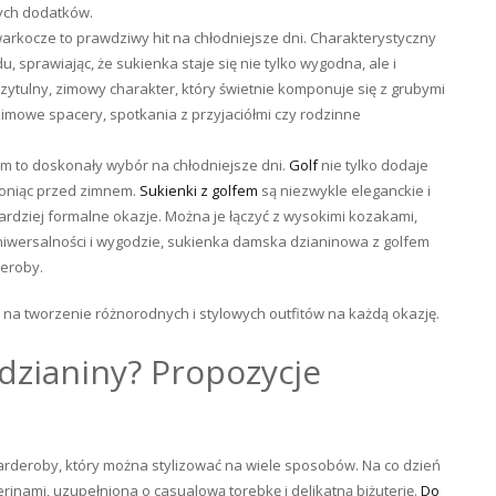
nych dodatków.
rkocze to prawdziwy hit na chłodniejsze dni. Charakterystyczny
 sprawiając, że sukienka staje się nie tylko wygodna, ale i
ytulny, zimowy charakter, który świetnie komponuje się z grubymi
 zimowe spacery, spotkania z przyjaciółmi czy rodzinne
em to doskonały wybór na chłodniejsze dni.
Golf
nie tylko dodaje
roniąc przed zimnem.
Sukienki z golfem
są niezwykle eleganckie i
ardziej formalne okazje. Można je łączyć z wysokimi kozakami,
 uniwersalności i wygodzie, sukienka damska dzianinowa z golfem
eroby.
 na tworzenie różnorodnych i stylowych outfitów na każdą okazję.
 dzianiny? Propozycje
arderoby, który można stylizować na wiele sposobów. Na co dzień
rinami, uzupełniona o casualową torebkę i delikatną biżuterię.
Do