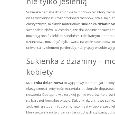
nie tylko jesienią
Sukienka damska dzianinowa to modowy hit, który założysz 
wszechstronności i różnorodności fasonów, staje się n
elastycznych, miękkich materiałów,
sukienka dzianino
swobodę ruchów. W chłodniejsze dni idealnie sprawdza si
można ją nosić z lekkimi sandałami i delikatnymi dodat
dzianinowa może być stylizowana na wiele sposobów, od 
uniwersalny element garderoby, który łączy w sobie wygo
Sukienka z dzianiny – m
kobiety
Sukienka dzianinowa
to wyjątkowy element garderoby, k
elastyczności i miękkości materiału, doskonale dopasowuj
noszenia. Dostępna w szerokiej gamie wzorów, kolorów 
na bardziej formalne okazje. Sukienki dzianinowe są nie
grubymi rajstopami i botkami, natomiast w cieplejsze z 
który pozwala na tworzenie różnorodnych stylizacji, od c