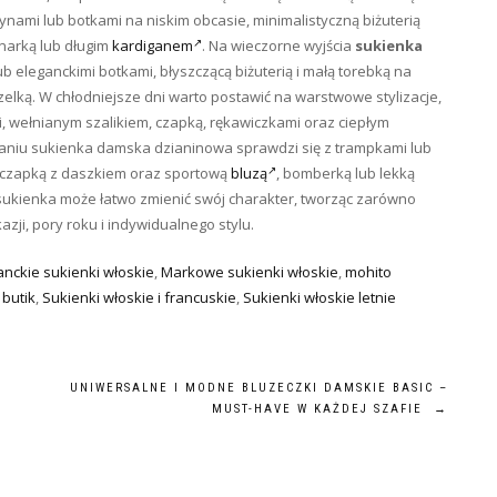
nami lub botkami na niskim obcasie, minimalistyczną biżuterią
ynarką lub długim
kardiganem
. Na wieczorne wyjścia
sukienka
 eleganckimi botkami, błyszczącą biżuterią i małą torebką na
elką. W chłodniejsze dni warto postawić na warstwowe stylizacje,
, wełnianym szalikiem, czapką, rękawiczkami oraz ciepłym
aniu sukienka damska dzianinowa sprawdzi się z trampkami lub
 czapką z daszkiem oraz sportową
bluzą
, bomberką lub lekką
sukienka może łatwo zmienić swój charakter, tworząc zarówno
zji, pory roku i indywidualnego stylu.
anckie sukienki włoskie
,
Markowe sukienki włoskie
,
mohito
 butik
,
Sukienki włoskie i francuskie
,
Sukienki włoskie letnie
UNIWERSALNE I MODNE BLUZECZKI DAMSKIE BASIC –
MUST-HAVE W KAŻDEJ SZAFIE
→