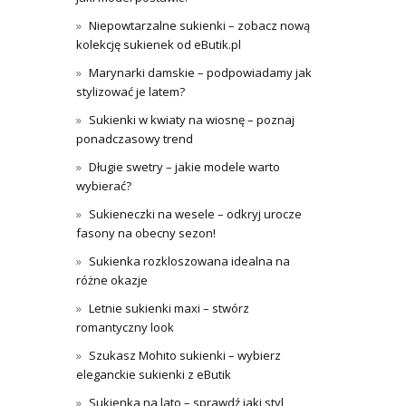
Niepowtarzalne sukienki – zobacz nową
kolekcję sukienek od eButik.pl
Marynarki damskie – podpowiadamy jak
stylizować je latem?
Sukienki w kwiaty na wiosnę – poznaj
ponadczasowy trend
Długie swetry – jakie modele warto
wybierać?
Sukieneczki na wesele – odkryj urocze
fasony na obecny sezon!
Sukienka rozkloszowana idealna na
różne okazje
Letnie sukienki maxi – stwórz
romantyczny look
Szukasz Mohito sukienki – wybierz
eleganckie sukienki z eButik
Sukienka na lato – sprawdź jaki styl