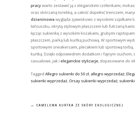
pracy
warto zestawić ją z eleganckimi czółenkami, mokasy
oraz skórzaną torebką, a całość dopełnić trenczem, mar
dzianinowa
wygląda zjawiskowo z wysokimi szpilkami lub
łańcuszku, okrytą stylowym płaszczem lub futrzaną kamiz
łącząc sukienkę z wysokimi kozakami, grubymi rajstopami
płaszczem, parką lub kurtką puchową. W sportowym wyd
sportowymi sneakersami, plecakiem lub sportową torbą,
kurtką. Dzięki odpowiednim dodatkom i fajnym ciuchom, 
casualowe, jak i
eleganckie stylizacje
, dopasowane do oka
Tagged
Allegro sukienki do 50 zł
,
allegro wyprzedaż
,
Eleg
sukienki wyprzedaż
,
Orsay sukienki wyprzedaż
,
sukienki
Nawigacja
←
CAMELOWA KURTKA ZE SKÓRY EKOLOGICZNEJ
wpisu