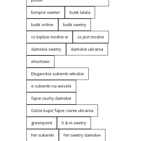
polski
bonprix sweter
butik lalala
butik online
butik swetry
co będzie modne w
co jest modne
damskie swetry
damskie ubrania
ehurtowo
Eleganckie sukienki włoskie
e sukienki na wesele
fajne ciuchy damskie
Gdzie kupić fajne i tanie ubrania
greenpoint
h & m swetry
hm sukienki
hm swetry damskie