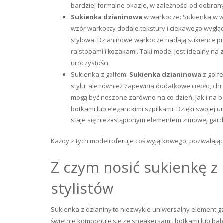
bardziej formalne okazje, w zależności od dobra
Sukienka dzianinowa
w warkocze: Sukienka w wa
wzór warkoczy dodaje tekstury i ciekawego wyglądu,
stylowa. Dzianinowe warkocze nadają sukience prz
rajstopami i kozakami. Taki model jest idealny na
uroczystości.
Sukienka z golfem:
Sukienka dzianinowa
z golf
stylu, ale również zapewnia dodatkowe ciepło, ch
mogą być noszone zarówno na co dzień, jak i na b
botkami lub eleganckimi szpilkami. Dzięki swojej
staje się niezastąpionym elementem zimowej gard
Każdy z tych modeli oferuje coś wyjątkowego, pozwalając
Z czym nosić sukienkę z
stylistów
Sukienka z dzianiny to niezwykle uniwersalny element g
świetnie komponuje się ze sneakersami, botkami lub bale