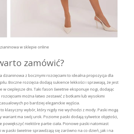
zianinowa w sklepie online
 warto zamówić?
 dzianinowa z bocznymi rozcięciami to idealna propozycja dla
lu. Boczne rozcięcia dodają sukience lekkości i sprawiają, że jest
e w cieplejsze dni. Taki fason świetnie eksponuje nogi, dodając
mi rozcięciami można łatwo zestawić z botkami lub wysokimi
 casualowych po bardziej eleganckie wyjścia.
 to klasyczny wybór, który nigdy nie wychodzi z mody. Paski mogą
y wariant ma swój urok. Poziome paski dodają sylwetce objętości,
e powiększyć niektóre partie ciała. Pionowe paski natomiast
ki w paski świetnie sprawdzają się zarówno na co dzień, jak i na