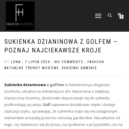
TOGGLE
0
NAVIGATION
SUKIENKA DZIANINOWA Z GOLFEM –
POZNAJ NAJCIEKAWSZE KROJE
BY
LENA
|
7 LIPCA 2024
|
NO COMMENTS
|
FASHION
AKTUALNE TRENDY MODOWE
,
SUKIENKI DAMSKIE
Sukienka dzianinowa
z golfem
to kwintesencja elegancji i
komfortu, idealna na chłodniejsze dni. Wykonana z miękkiej,
elastycznej dzianiny, doskonale dopasowuje się do sylwetki,
podkreślając jej atuty.
Golf
zapewnia dodatkowe ciepło i dodaje
stylizacji szyku, sprawiając, że sukienka staje się niezastąpionym
elementem w każdej jesienno-zimowej garderobie. Niezależnie od
tego, czy wybierasz się do pracy, na spotkanie z przyjaciółmi, czy na