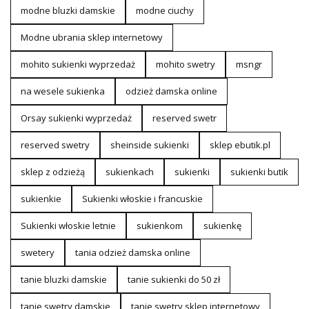
modne bluzki damskie
modne ciuchy
Modne ubrania sklep internetowy
mohito sukienki wyprzedaż
mohito swetry
msngr
na wesele sukienka
odzież damska online
Orsay sukienki wyprzedaż
reserved swetr
reserved swetry
sheinside sukienki
sklep ebutik.pl
sklep z odzieżą
sukienkach
sukienki
sukienki butik
sukienkie
Sukienki włoskie i francuskie
Sukienki włoskie letnie
sukienkom
sukienkę
swetery
tania odzież damska online
tanie bluzki damskie
tanie sukienki do 50 zł
tanie swetry damskie
tanie swetry sklep internetowy