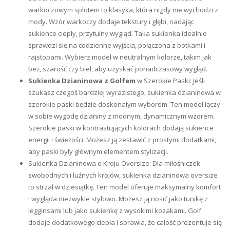
warkoczowym splotem to klasyka, która nigdy nie wychodzi z
mody. Wzór warkoczy dodaje tekstury i głębi, nadając
sukience ciepły, przytulny wygląd. Taka sukienka idealnie
sprawdzi się na codzienne wyjścia, połączona z botkami i
rajstopami. Wybierz model w neutralnym kolorze, takim jak
beż, szarość czy biel, aby uzyskać ponadczasowy wygląd.
Sukienka Dzianinowa z Golfem
w Szerokie Paski: Jeśli
szukasz czegoś bardziej wyrazistego, sukienka dzianinowa w
szerokie paski będzie doskonałym wyborem. Ten model łączy
w sobie wygodę dzianiny z modnym, dynamicznym wzorem.
Szerokie paski w kontrastujących kolorach dodają sukience
energii i świeżości. Możesz ją zestawić z prostymi dodatkami,
aby paski były głównym elementem stylizacji.
Sukienka Dzianinowa o Kroju Oversize: Dla miłośniczek
swobodnych i luźnych krojów, sukienka dzianinowa oversize
to strzał w dziesiątkę. Ten model oferuje maksymalny komfort
i wygląda niezwykle stylowo. Możesz ją nosić jako tunikę z
legginsami lub jako sukienkę z wysokimi kozakami. Golf
dodaje dodatkowego ciepła i sprawia, że całość prezentuje się