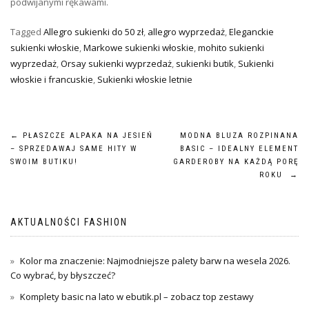
podwijanymi rękawami.
Tagged
Allegro sukienki do 50 zł
,
allegro wyprzedaż
,
Eleganckie
sukienki włoskie
,
Markowe sukienki włoskie
,
mohito sukienki
wyprzedaż
,
Orsay sukienki wyprzedaż
,
sukienki butik
,
Sukienki
włoskie i francuskie
,
Sukienki włoskie letnie
Nawigacja
←
PŁASZCZE ALPAKA NA JESIEŃ
MODNA BLUZA ROZPINANA
– SPRZEDAWAJ SAME HITY W
BASIC – IDEALNY ELEMENT
wpisu
SWOIM BUTIKU!
GARDEROBY NA KAŻDĄ PORĘ
ROKU
→
AKTUALNOŚCI FASHION
Kolor ma znaczenie: Najmodniejsze palety barw na wesela 2026.
Co wybrać, by błyszczeć?
Komplety basic na lato w ebutik.pl – zobacz top zestawy