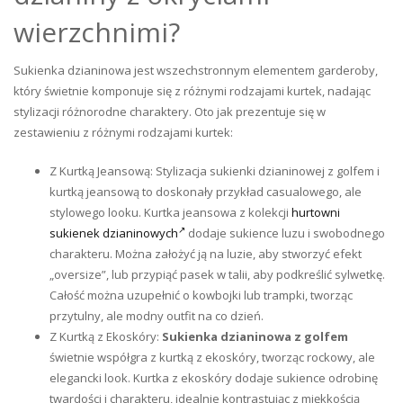
wierzchnimi?
Sukienka dzianinowa jest wszechstronnym elementem garderoby,
który świetnie komponuje się z różnymi rodzajami kurtek, nadając
stylizacji różnorodne charaktery. Oto jak prezentuje się w
zestawieniu z różnymi rodzajami kurtek:
Z Kurtką Jeansową: Stylizacja sukienki dzianinowej z golfem i
kurtką jeansową to doskonały przykład casualowego, ale
stylowego looku. Kurtka jeansowa z kolekcji
hurtowni
sukienek dzianinowych
dodaje sukience luzu i swobodnego
charakteru. Można założyć ją na luzie, aby stworzyć efekt
„oversize”, lub przypiąć pasek w talii, aby podkreślić sylwetkę.
Całość można uzupełnić o kowbojki lub trampki, tworząc
przytulny, ale modny outfit na co dzień.
Z Kurtką z Ekoskóry:
Sukienka dzianinowa z golfem
świetnie współgra z kurtką z ekoskóry, tworząc rockowy, ale
elegancki look. Kurtka z ekoskóry dodaje sukience odrobinę
twardości i charakteru, idealnie kontrastując z miękkością