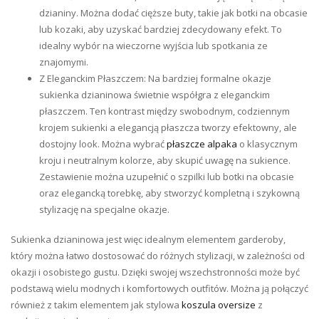
dzianiny. Można dodać cięższe buty, takie jak botki na obcasie
lub kozaki, aby uzyskać bardziej zdecydowany efekt. To
idealny wybór na wieczorne wyjścia lub spotkania ze
znajomymi.
Z Eleganckim Płaszczem: Na bardziej formalne okazje
sukienka dzianinowa świetnie współgra z eleganckim
płaszczem. Ten kontrast między swobodnym, codziennym
krojem sukienki a elegancją płaszcza tworzy efektowny, ale
dostojny look. Można wybrać
płaszcze
alpaka
o klasycznym
kroju i neutralnym kolorze, aby skupić uwagę na sukience.
Zestawienie można uzupełnić o szpilki lub botki na obcasie
oraz elegancką torebkę, aby stworzyć kompletną i szykowną
stylizację na specjalne okazje.
Sukienka dzianinowa jest więc idealnym elementem garderoby,
który można łatwo dostosować do różnych stylizacji, w zależności od
okazji i osobistego gustu. Dzięki swojej wszechstronności może być
podstawą wielu modnych i komfortowych outfitów. Można ją połączyć
również z takim elementem jak stylowa
koszula oversize
z