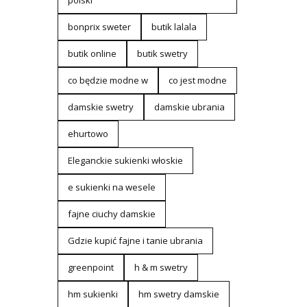
polski
bonprix sweter
butik lalala
butik online
butik swetry
co będzie modne w
co jest modne
damskie swetry
damskie ubrania
ehurtowo
Eleganckie sukienki włoskie
e sukienki na wesele
fajne ciuchy damskie
Gdzie kupić fajne i tanie ubrania
greenpoint
h & m swetry
hm sukienki
hm swetry damskie