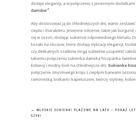
dodaje elegancji, a w połączeniu z jesiennymi dodatka
damskie
.
Aby dostosować ją do chłodniejszych dni, warto zestawić
ciepła i charakteru. Jesienne odcienie, takie jak burgund
się w sezon, dodając sukience odpowiedniego klimatu. D
kozaki na obcasie, które dodają stylizacji elegancji. Do
czy delikatnych szalików mogą subtelnie uzupełnić całość
takiemu połączeniu sukienka damska hiszpanka świetnie 
kobiecy i modny look na chłodniejsze dni.
Sukienka his
połączenie zmysłowego kroju z ciepłymi barwami sezonu, 
ramoneską, botkami i kapeluszem, tworzy stylowy, kobiec
Nawigacja
←
WŁOSKIE SUKIENKI PLAŻOWE NA LATO – POKAŻ LET
SZYK!
wpisu