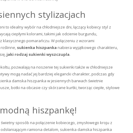
iennych stylizacjach
 to idealny wybór na chłodniejsze dni, łączący kobiecy styl z
cają ciepłymi kolorami, takimi jak odcienie burgundu,
oraz klasycznego pomarańczu. W połączeniu z wzorami
 roślinne,
sukienka hiszpanka
nabiera wyjątkowego charakteru,
się,
j
aki rodzaj sukienki wyszczupla
.
oltu, pozwalają na noszenie tej sukienki także w chłodniejsze
otywy mogą nadać jej bardziej elegancki charakter, podczas gdy
ukienka damska hiszpanka w jesiennych barwach świetnie
usze, botki na obcasie czy skórzane kurtki, tworząc ciepłe, stylowe
i modną hiszpankę!
 świetny sposób na połączenie kobiecego, zmysłowego kroju z
 odsłaniającym ramiona detalom, sukienka damska hiszpanka