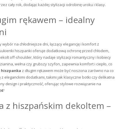
z cały rok, dodając każdej stylizacji odrobinę uroku i klasy.
ugim rękawem – idealny
ni
ybór na chłodniejsze dni, łączący elegancję i komfort z
a sukienki hiszpanki oferuje dodatkową ochronę przed chłodem,
olt off-shoulder, który nadaje stylizacji romantyczny i kobiecy
zianina, wełna czy grubszy szyfon, zapewnia komfort i ciepło, co
 hiszpanka
z długim rękawem może być noszona zarówno na co
ą z eleganckimi dodatkami, takimi jak klasyczne botki czy delikatna
dny design i praktyczność, oferując stylowe rozwiązanie na
24
?
a z hiszpańskim dekoltem –