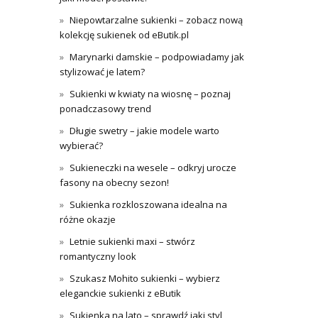
Niepowtarzalne sukienki – zobacz nową
kolekcję sukienek od eButik.pl
Marynarki damskie – podpowiadamy jak
stylizować je latem?
Sukienki w kwiaty na wiosnę – poznaj
ponadczasowy trend
Długie swetry – jakie modele warto
wybierać?
Sukieneczki na wesele – odkryj urocze
fasony na obecny sezon!
Sukienka rozkloszowana idealna na
różne okazje
Letnie sukienki maxi – stwórz
romantyczny look
Szukasz Mohito sukienki – wybierz
eleganckie sukienki z eButik
Sukienka na lato – sprawdź jaki styl