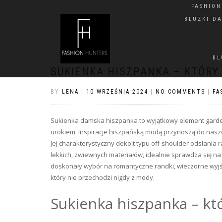
FASHIO
BLUZKI D
BL
SUKIENKA HISZPANKA – KTÓRY
BY
LENA
|
10 WRZEŚNIA 2024
|
NO COMMENTS
|
FA
Sukienka damska hiszpanka to wyjątkowy element garder
urokiem. Inspiracje hiszpańską modą przynoszą do nasze
Jej charakterystyczny dekolt typu off-shoulder odsłania r
lekkich, zwiewnych materiałów, idealnie sprawdza się n
doskonały wybór na romantyczne randki, wieczorne wyjścia
który nie przechodzi nigdy z mody.
Sukienka hiszpanka – kt