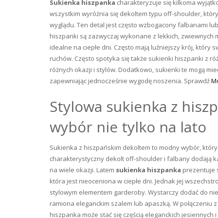
Sukienka hiszpanka
charakteryzuje się kilkoma wyjątko
wszystkim wyróżnia się dekoltem typu off-shoulder, któr
wyglądu. Ten detal jest często wzbogacony falbanami lub 
hiszpanki są zazwyczaj wykonane z lekkich, zwiewnych m
idealne na ciepłe dni. Często mają luźniejszy krój, któ
ruchów. Często spotyka się także sukienki hiszpanki z r
różnych okazji i stylów. Dodatkowo, sukienki te mogą mieć
zapewniając jednocześnie wygodę noszenia. Sprawdź
Mo
Stylowa sukienka z his
wybór nie tylko na lato
Sukienka z hiszpańskim dekoltem to modny wybór, który do
charakterystyczny dekolt off-shoulder i falbany dodają k
na wiele okazji. Latem
sukienka hiszpanka
prezentuje s
która jest nieoceniona w ciepłe dni. Jednak jej wszechs
stylowym elementem garderoby. Wystarczy dodać do niej
ramiona eleganckim szalem lub apaszką. W połączeniu z 
hiszpanka może stać się częścią eleganckich jesiennych i