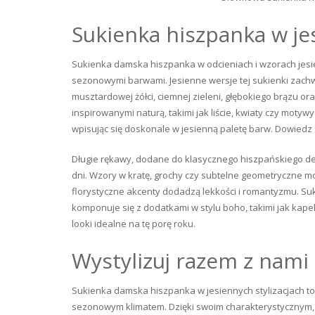
Sukienka hiszpanka w jes
Sukienka damska hiszpanka w odcieniach i wzorach jesieni
sezonowymi barwami. Jesienne wersje tej sukienki zachwy
musztardowej żółci, ciemnej zieleni, głębokiego brązu 
inspirowanymi naturą, takimi jak liście, kwiaty czy motywy
wpisując się doskonale w jesienną paletę barw. Dowiedz 
Długie rękawy, dodane do klasycznego hiszpańskiego dek
dni. Wzory w kratę, grochy czy subtelne geometryczne m
florystyczne akcenty dodadzą lekkości i romantyzmu. S
komponuje się z dodatkami w stylu boho, takimi jak kapel
looki idealne na tę porę roku.
Wystylizuj razem z nam
Sukienka damska hiszpanka w jesiennych stylizacjach to
sezonowym klimatem. Dzięki swoim charakterystycznym,