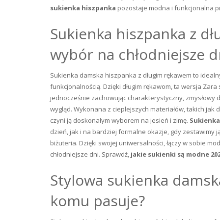
sukienka hiszpanka
pozostaje modna i funkcjonalna prze
Sukienka hiszpanka z dł
wybór na chłodniejsze d
Sukienka damska hiszpanka z długim rękawem to idealny w
funkcjonalnością. Dzięki długim rękawom, ta wersja Zar
jednocześnie zachowując charakterystyczny, zmysłowy dek
wygląd. Wykonana z cieplejszych materiałów, takich jak d
czyni ją doskonałym wyborem na jesień i zimę.
Sukienka
dzień, jak i na bardziej formalne okazje, gdy zestawimy j
biżuteria. Dzięki swojej uniwersalności, łączy w sobie mo
chłodniejsze dni. Sprawdź,
j
akie sukienki są modne 20
Stylowa sukienka damsk
komu pasuje?