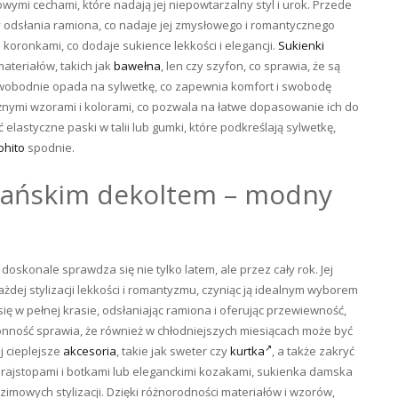
wymi cechami, które nadają jej niepowtarzalny styl i urok. Przede
y odsłania ramiona, co nadaje jej zmysłowego i romantycznego
koronkami, co dodaje sukience lekkości i elegancji.
Sukienki
ateriałów, takich jak
bawełna
, len czy szyfon, co sprawia, że są
ry swobodnie opada na sylwetkę, co zapewnia komfort i swobodę
óżnymi wzorami i kolorami, co pozwala na łatwe dopasowanie ich do
 elastyczne paski w talii lub gumki, które podkreślają sylwetkę,
hito
spodnie.
zpańskim dekoltem – modny
skonale sprawdza się nie tylko latem, ale przez cały rok. Jej
ażdej stylizacji lekkości i romantyzmu, czyniąc ją idealnym wyborem
ię w pełnej krasie, odsłaniając ramiona i oferując przewiewność,
tronność sprawia, że również w chłodniejszych miesiącach może być
 cieplejsze
akcesoria
, takie jak sweter czy
kurtka
, a także zakryć
rajstopami i botkami lub eleganckimi kozakami, sukienka damska
 zimowych stylizacji. Dzięki różnorodności materiałów i wzorów,