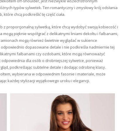
dekoltem off-shoulder, jest niezwykle wszechstronnym
żnych typów sylwetek. Ten romantyczny i zmysłowy krój odsłania
 które chcą podkreślić tę część ciała.
b z proporcjonalną sylwetką, które chcą wydobyć swoją kobiecość i
a mogą pięknie współgrać z delikatnymi liniami dekoltu i falbanami,
h ramionach mogą również świetnie wyglądać w sukience
a odpowiednio dopasowane detale i nie podkreśla nadmiernie tej
likatnymi falbanami czy ozdobami, które mogą równoważyć
t odpowiednia dla osób o drobniejszej sylwetce, ponieważ
ląd, podkreślając subtelne detale i dodając odrobinę klasy.
koltem, wybierana w odpowiednim fasonie i materiale, może
ąc każdej stylizacji wyjątkowego uroku i elegancji.