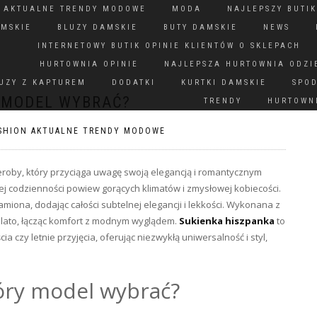
N AKTUALNE TRENDY MODOWE
MODA
NAJLEPSZY BUTIK
AMSKIE
BLUZY DAMSKIE
BUTY DAMSKIE
NEWS
INTERNETOWY BUTIK OPINIE KLIENTÓW O SKLEPACH
HURTOWNIA OPINIE
NAJLEPSZA HURTOWNIA ODZI
UZY Z KAPTUREM
DODATKI
KURTKI DAMSKIE
SPO
 MODEL WYBRAĆ?
TRENDY
HURTOWNI
SHION AKTUALNE TRENDY MODOWE
oby, który przyciąga uwagę swoją elegancją i romantycznym
j codzienności powiew gorących klimatów i zmysłowej kobiecości.
amiona, dodając całości subtelnej elegancji i lekkości. Wykonana z
a lato, łącząc komfort z modnym wyglądem.
Sukienka hiszpanka
to
 czy letnie przyjęcia, oferując niezwykłą uniwersalność i styl,
óry model wybrać?