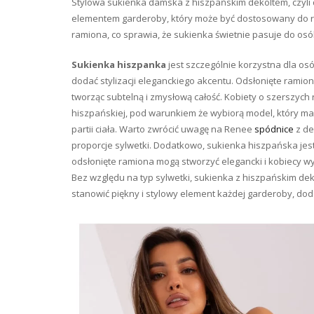
Stylowa sukienka damska z hiszpańskim dekoltem, czyli 
elementem garderoby, który może być dostosowany do ró
ramiona, co sprawia, że sukienka świetnie pasuje do osób,
Sukienka hiszpanka
jest szczególnie korzystna dla osó
dodać stylizacji eleganckiego akcentu. Odsłonięte ramion
tworząc subtelną i zmysłową całość. Kobiety o szerszyc
hiszpańskiej, pod warunkiem że wybiorą model, który m
partii ciała. Warto zwrócić uwagę na Renee
spódnice
z de
proporcje sylwetki. Dodatkowo, sukienka hiszpańska jes
odsłonięte ramiona mogą stworzyć elegancki i kobiecy wyg
Bez względu na typ sylwetki, sukienka z hiszpańskim de
stanowić piękny i stylowy element każdej garderoby, dodaj