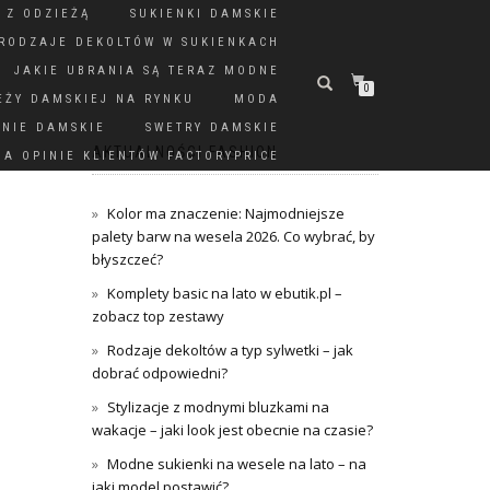
 Z ODZIEŻĄ
SUKIENKI DAMSKIE
RODZAJE DEKOLTÓW W SUKIENKACH
JAKIE UBRANIA SĄ TERAZ MODNE
0
EŻY DAMSKIEJ NA RYNKU
MODA
DNIE DAMSKIE
SWETRY DAMSKIE
AKTUALNOŚCI FASHION
A OPINIE KLIENTÓW FACTORYPRICE
Kolor ma znaczenie: Najmodniejsze
palety barw na wesela 2026. Co wybrać, by
błyszczeć?
Komplety basic na lato w ebutik.pl –
zobacz top zestawy
Rodzaje dekoltów a typ sylwetki – jak
dobrać odpowiedni?
Stylizacje z modnymi bluzkami na
wakacje – jaki look jest obecnie na czasie?
Modne sukienki na wesele na lato – na
jaki model postawić?