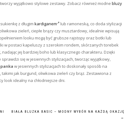
mi tworzy wyjątkowo stylowe zestawy. Zobacz również modne
bluzy
 sukienkę z długim
kardiganem
lub ramoneską, co doda stylizacji
, oliwkowa zieleń, ciepłe brązy czy musztardowy, idealnie wpisują
opełnieniem looku mogą być grubsze rajstopy oraz botki lub
datki w postaci kapeluszy z szerokim rondem, skórzanych torebek
, nadając jej bardziej boho lub klasycznego charakteru. Dzięki
sprawdzi się w jesiennych stylizacjach, tworząc wyjątkowy,
zpanka
w jesiennych stylizacjach to doskonały sposób na
takimi jak burgund, oliwkowa zieleń czy brąz. Zestawiona z
y look idealny na chłodniejsze dni.
NI
BIAŁA BLUZKA BASIC – MODNY WYBÓR NA KAŻDĄ OKAZJĘ
→