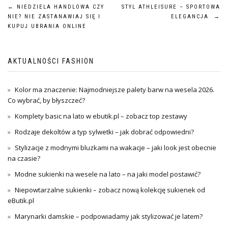
Nawigacja
←
NIEDZIELA HANDLOWA CZY
STYL ATHLEISURE – SPORTOWA
NIE? NIE ZASTANAWIAJ SIĘ I
ELEGANCJA
→
wpisu
KUPUJ UBRANIA ONLINE
AKTUALNOŚCI FASHION
Kolor ma znaczenie: Najmodniejsze palety barw na wesela 2026.
Co wybrać, by błyszczeć?
Komplety basic na lato w ebutik.pl – zobacz top zestawy
Rodzaje dekoltów a typ sylwetki – jak dobrać odpowiedni?
Stylizacje z modnymi bluzkami na wakacje – jaki look jest obecnie
na czasie?
Modne sukienki na wesele na lato – na jaki model postawić?
Niepowtarzalne sukienki – zobacz nową kolekcję sukienek od
eButik.pl
Marynarki damskie – podpowiadamy jak stylizować je latem?