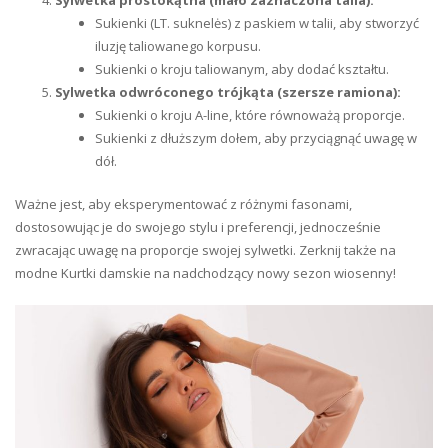
Sylwetka prostokątna (mało zaznaczona talia):
Sukienki (LT. suknelės) z paskiem w talii, aby stworzyć
iluzję taliowanego korpusu.
Sukienki o kroju taliowanym, aby dodać kształtu.
Sylwetka odwróconego trójkąta (szersze ramiona):
Sukienki o kroju A-line, które równoważą proporcje.
Sukienki z dłuższym dołem, aby przyciągnąć uwagę w
dół.
Ważne jest, aby eksperymentować z różnymi fasonami,
dostosowując je do swojego stylu i preferencji, jednocześnie
zwracając uwagę na proporcje swojej sylwetki. Zerknij także na
modne Kurtki damskie na nadchodzący nowy sezon wiosenny!