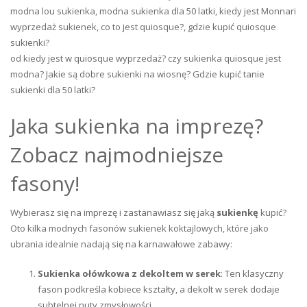
modna lou sukienka, modna sukienka dla 50 latki, kiedy jest Monnari
wyprzedaż sukienek, co to jest quiosque?, gdzie kupić quiosque
sukienki?
od kiedy jest w quiosque wyprzedaż? czy sukienka quiosque jest
modna? Jakie są dobre sukienki na wiosnę? Gdzie kupić tanie
sukienki dla 50 latki?
Jaka sukienka na imprezę?
Zobacz najmodniejsze
fasony!
Wybierasz się na imprezę i zastanawiasz się jaką
sukienkę
kupić?
Oto kilka modnych fasonów sukienek koktajlowych, które jako
ubrania idealnie nadają się na karnawałowe zabawy:
Sukienka ołówkowa z dekoltem w serek
: Ten klasyczny
fason podkreśla kobiece kształty, a dekolt w serek dodaje
subtelnej nuty zmysłowości.