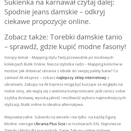
Sukienka na karnawał czytaj dalej:
Spodnie jeans damskie – odkryj
ciekawe propozycje online.
Zobacz także: Torebki damskie tanio
– sprawdź, gdzie kupić modne fasony!
Gorący temat – Mapping stylu Twój przewodnik po modowych
kolekcjach Butik Online. Nasza stylistka radzi – Mapping kolorów w
modzie: Jak dobierać ubrania z eButik do swojej palety barw? Co
zamiast Ali ekspres – zobacz
najlepszy sklep internetowy
z
ubraniami. Zakupy na Ali Express mogą być kuszące ze względu na
niskie ceny, ale wiążą się z wieloma kompromisami. Jeśli cenisz sobie
szybką dostawę, wysoką jakość i możliwość wyboru najmodniejszych
stylizacji, Butik online to idealna alternatywa.
Niepowtarzalne Sukienki na wesele i nie tylko na każdą figurę.
Modne nierogie
Ubrania Plus Size
i w rozmiarach XXL. Najnowsze
Trendy i Moda dla puszystych. Tanie Zakupy online stylowe