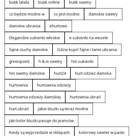
butik lalala
butik online
butik swetry
co będzie modne w
co jest modne
damskie swetry
damskie ubrania
ehurtowo
Eleganckie sukienki włoskie
e sukienki na wesele
fajne ciuchy damskie
Gdzie kupić fajne i tanie ubrania
greenpoint
h & m swetry
hm sukienki
hm swetry damskie
hurt24
hurt odzież damska
hurtownia
hurtownia odzieży
hurtownia odzieży damskiej
hurtownia ubrań
hurt ubrań
Jakie bluzki są teraz modne
Jaki kolor bluzki pasuje do jeansów
Kiedy są wyprzedaże w sklepach
kolorowy sweter w paski