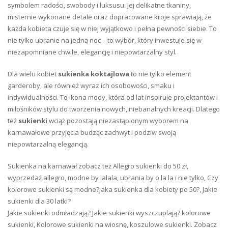
symbolem radości, swobody i luksusu. Jej delikatne tkaniny,
misternie wykonane detale oraz dopracowane kroje sprawiają, że
każda kobieta czuje się w niej wyjątkowo i pełna pewności siebie. To
nie tylko ubranie na jedną noc – to wybór, który inwestuje się w
niezapomniane chwile, elegancję i niepowtarzalny styl.
Dla wielu kobiet
sukienka koktajlowa
to nie tylko element
garderoby, ale również wyraz ich osobowości, smaku i
indywidualności. To ikona mody, która od lat inspiruje projektantów i
miłośników stylu do tworzenia nowych, niebanalnych kreacji. Dlatego
też
sukienki
wciąż pozostają niezastąpionym wyborem na
karnawałowe przyjęcia budząc zachwyt i podziw swoją
niepowtarzalną elegancją.
Sukienka na karnawał zobacz też Allegro sukienki do 50 zł,
wyprzedaż allegro, modne by lalala, ubrania by o la la i nie tylko, Czy
kolorowe sukienki są modne?Jaka sukienka dla kobiety po 50?, Jakie
sukienki dla 30 latki?
Jakie sukienki odmładzają? Jakie sukienki wyszczuplają? kolorowe
sukienki, Kolorowe sukienki na wiosnę, koszulowe sukienki. Zobacz