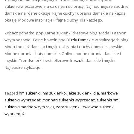
sukienki wieczorowe, na co dzień i do pracy. Najmodniejsze spodnie
damskie na rózne okazje. Fajne ciuchy i ubrania damskie na każda
okazję. Modowe inspiracje i fajne ciuchy dla każdego.
Zobacz ponadto. popularne sukienki dresowe blog. Moda i Fashion
w tym sezonie. Fajne bawełniane
Bluzki Damskie
w stylizacjach blog.
Moda i odzież damska i męska. Ubrania i ciuchy damskie i męskie.
Modne ubrania i buty damskie. Online modne ubrania damskie i
męskie. Trendseterki bestsellerowe
koszule
damskie i męskie.
Najlepsze stylizacje.
Tagged
hm sukienki
,
hm sukienko
,
jakie sukienki dla
,
markowe
sukienki wyprzedaż
,
monnari sukienki wyprzedaż
,
sukienki hm
,
sukienki modne w tym roku
,
zara sukienki
,
zwiewne sukienki
wyprzedaż