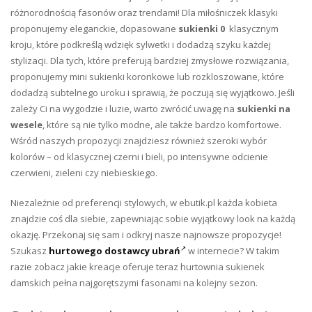
różnorodnością fasonów oraz trendami! Dla miłośniczek klasyki
proponujemy eleganckie, dopasowane
sukienki 0
klasycznym
kroju, które podkreślą wdzięk sylwetki i dodadzą szyku każdej
stylizacji. Dla tych, które preferują bardziej zmysłowe rozwiązania,
proponujemy mini sukienki koronkowe lub rozkloszowane, które
dodadzą subtelnego uroku i sprawią, że poczują się wyjątkowo. Jeśli
zależy Ci na wygodzie i luzie, warto zwrócić uwagę na
sukienki na
wesele
, które są nie tylko modne, ale także bardzo komfortowe.
Wśród naszych propozycji znajdziesz również szeroki wybór
kolorów – od klasycznej czerni i bieli, po intensywne odcienie
czerwieni, zieleni czy niebieskiego.
Niezależnie od preferencji stylowych, w ebutik.pl każda kobieta
znajdzie coś dla siebie, zapewniając sobie wyjątkowy look na każdą
okazję. Przekonaj się sam i odkryj nasze najnowsze propozycje!
Szukasz
hurtowego dostawcy ubrań
w internecie? W takim
razie zobacz jakie kreacje oferuje teraz hurtownia sukienek
damskich pełna najgorętszymi fasonami na kolejny sezon.