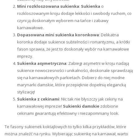
Mini rozkloszowana sukienka
:
Sukienka
o
rozkloszowanym kroju dodaje lekkości i swobody ruchom, co
czyni ją doskonałym wyborem na tańce i zabawy
karnawałowe.
Dopasowana mini sukienka koronkowa
: Delikatna
koronka dodaje sukience subtelności i romantyzmu, a krótki
fason sprawia, że jest to doskonały wybór na karnawałowe
imprezy.
Sukienka asymetryczna
: Zabiegi asymetrii w kroju nadają
sukience nowoczesności i unikalności, doskonale sprawdzają
się na karnawałowych parkietach. Dobierz do niej modne
marynarki damskie, które przepięknie dopełnią elegancką
stylizację!
Sukienka z cekinami
: Nic tak nie błyszczy jak cekiny na
karnawałowej imprezie!
Sukienki damskie
zdobione
cekinami gwarantują efektowny i niezapomniany look.
Te fasony sukienek koktajlowych to tylko kilka przykładów, które
można znaleźć na rynku. Wybierając sukienkę na karnawał, warto