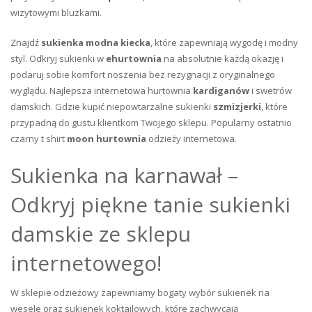
wizytowymi bluzkami.
Znajdź
sukienka modna kiecka
, które zapewniają wygodę i modny
styl. Odkryj sukienki w
ehurtownia
na absolutnie każdą okazję i
podaruj sobie komfort noszenia bez rezygnacji z oryginalnego
wyglądu. Najlepsza internetowa hurtownia
kardiganów
i swetrów
damskich. Gdzie kupić niepowtarzalne sukienki
szmizjerki
, które
przypadną do gustu klientkom Twojego sklepu. Popularny ostatnio
czarny t shirt
moon hurtownia
odzieży internetowa.
Sukienka na karnawał –
Odkryj piękne tanie sukienki
damskie ze sklepu
internetowego!
W sklepie odzieżowy zapewniamy bogaty wybór sukienek na
wesele oraz sukienek koktajlowych, które zachwycają