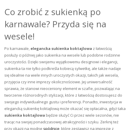
Co zrobić z sukienką po
karnawale? Przyda się na
wesele!
Po karnawale,
elegancka sukienka koktajlowa
z łatwością
posłuży ci później jako sukienka na wesele lub podobne rodzinne
uroczystości. Dzięki swojemu wyjątkowemu designowi i elegancji,
sukienka ta nie tylko podkreśla kobiecą sylwetkę, ale także nadaje
się idealnie na wiele innych uroczystych okazji, takich jak wesela,
przyjęcia czy inne imprezy okolicznościowe. Jej uniwersalność
sprawia, że stanowi nieoceniony element w szafie, pozwalając na
tworzenie różnorodnych stylizacji, które z łatwością dostosujesz do
swojego indywidualnego gustu i preferencji. Ponadto, inwestycja w
elegancką sukienkę koktajlową może okazać się opłacalna, gdyż taka
sukienka koktajlowa
będzie służyć Ci przez wiele sezonów, nie
tracąc na swojej ponadczasowej atrakcyjności i szyku. Zerknij też
przy okazji na modne
spódnice
, które zestawisz na imprezie z