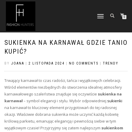
TOGGLE
0
NAVIGATION
SUKIENKA NA KARNAWAŁ GDZIE TANIO
KUPIĆ?
BY
JOANA
|
2 LISTOPADA 2024
|
NO COMMENTS
|
TRENDY
Trwający karnawał to czas radości, tańca i wyjątkowych celebracji.
Wśród elementów niezbędnych do stworzenia idealnej atmosfery
karnawałowego szaleństwa znajduje się oczywiście
sukienka na
karnawał
– symbol elegancji i stylu. Wybór odpowiedniej
sukienki
na karnawał to kluczowy element przygotowań do tej radosnej
okazji. Właściwie dobrana sukienka może uczynić każdą kobietę
królową parkietu, emanując elegancją i pewnością siebie w tym
wyjątkowym czasie! Przyjrzyjmy się zatem najlepszym
sukienkom