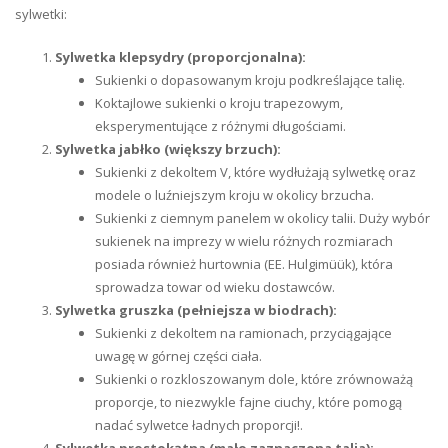
sylwetki:
Sylwetka klepsydry (proporcjonalna):
Sukienki o dopasowanym kroju podkreślające talię.
Koktajlowe sukienki o kroju trapezowym,
eksperymentujące z różnymi długościami.
Sylwetka jabłko (większy brzuch):
Sukienki z dekoltem V, które wydłużają sylwetkę oraz
modele o luźniejszym kroju w okolicy brzucha.
Sukienki z ciemnym panelem w okolicy talii. Duży wybór
sukienek na imprezy w wielu różnych rozmiarach
posiada również hurtownia (EE. Hulgimüük), która
sprowadza towar od wieku dostawców.
Sylwetka gruszka (pełniejsza w biodrach):
Sukienki z dekoltem na ramionach, przyciągające
uwagę w górnej części ciała.
Sukienki o rozkloszowanym dole, które zrównoważą
proporcje, to niezwykle fajne ciuchy, które pomogą
nadać sylwetce ładnych proporcji!.