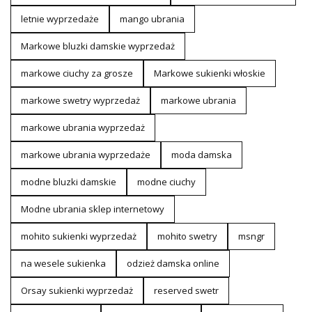
letnie wyprzedaże
mango ubrania
Markowe bluzki damskie wyprzedaż
markowe ciuchy za grosze
Markowe sukienki włoskie
markowe swetry wyprzedaż
markowe ubrania
markowe ubrania wyprzedaż
markowe ubrania wyprzedaże
moda damska
modne bluzki damskie
modne ciuchy
Modne ubrania sklep internetowy
mohito sukienki wyprzedaż
mohito swetry
msngr
na wesele sukienka
odzież damska online
Orsay sukienki wyprzedaż
reserved swetr