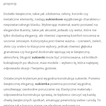
proporcji.
Dodatki świąteczne, takie jak zdobienia, cekiny, koronki czy
metaliczne elementy, nadają
sukienkom
wyjątkowego charakteru i
niepowtarzalnego blasku. Wybierając materiał, warto postawić na
eleganckie tkaniny, takie jak aksamit, jedwab czy welur, które nie
tylko dodadzą elegancji, ale również zapewnią komfort noszenia w
sezonie zimowym. Kolorystyka jest równie ważna – czerwień, zieleń,
złoto czy srebro to klasyczne wybory, jednak również głęboka
granatowa czy burgund doskonale wpisują się w świąteczną
atmosferę. Długość
sukienki
może być zróżnicowana, od krótkich
koktajlowych po dłuższe, maxi modele – wybierz tę, która najlepiej
odpowiada okazji i Twojemu gustowi.
Ostatecznym kryterium jest wygodna konstrukcja sukienki. Pomimo
świątecznej elegancji,
sukienka
powinna pozostać wygodna,
umożliwiając swobodne poruszanie się. Elastyczne materiały i
odpowiednia konstrukcja sprawią, że będziesz cieszyć się każdą
chwilą świątecznych spotkań, emanując pewnością siebie i urodą. To
właśnie taka kreacja stanie się idealnym wyborem na