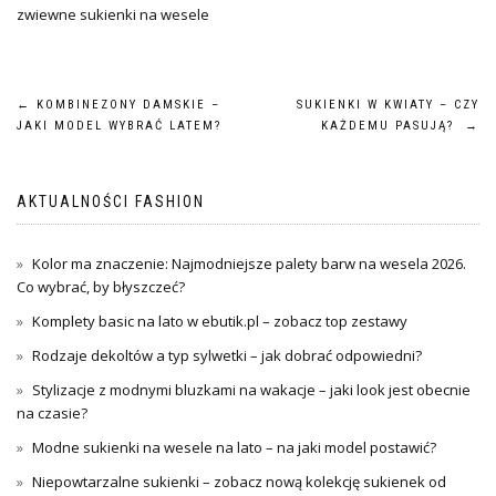
zwiewne sukienki na wesele
Nawigacja
←
KOMBINEZONY DAMSKIE –
SUKIENKI W KWIATY – CZY
JAKI MODEL WYBRAĆ LATEM?
KAŻDEMU PASUJĄ?
→
wpisu
AKTUALNOŚCI FASHION
Kolor ma znaczenie: Najmodniejsze palety barw na wesela 2026.
Co wybrać, by błyszczeć?
Komplety basic na lato w ebutik.pl – zobacz top zestawy
Rodzaje dekoltów a typ sylwetki – jak dobrać odpowiedni?
Stylizacje z modnymi bluzkami na wakacje – jaki look jest obecnie
na czasie?
Modne sukienki na wesele na lato – na jaki model postawić?
Niepowtarzalne sukienki – zobacz nową kolekcję sukienek od