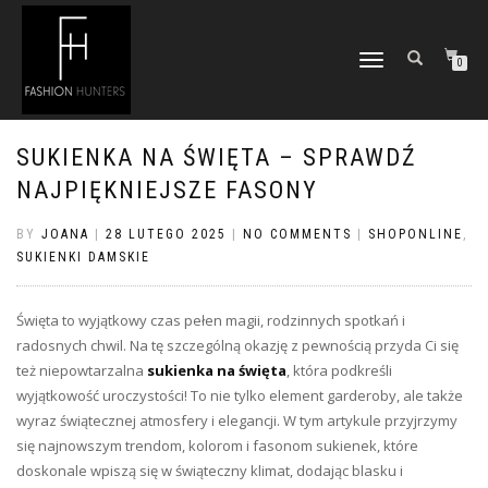
TOGGLE
0
NAVIGATION
SUKIENKA NA ŚWIĘTA – SPRAWDŹ
NAJPIĘKNIEJSZE FASONY
BY
JOANA
|
28 LUTEGO 2025
|
NO COMMENTS
|
SHOPONLINE
,
SUKIENKI DAMSKIE
Święta to wyjątkowy czas pełen magii, rodzinnych spotkań i
radosnych chwil. Na tę szczególną okazję z pewnością przyda Ci się
też niepowtarzalna
sukienka na święta
, która podkreśli
wyjątkowość uroczystości! To nie tylko element garderoby, ale także
wyraz świątecznej atmosfery i elegancji. W tym artykule przyjrzymy
się najnowszym trendom, kolorom i fasonom sukienek, które
doskonale wpiszą się w świąteczny klimat, dodając blasku i