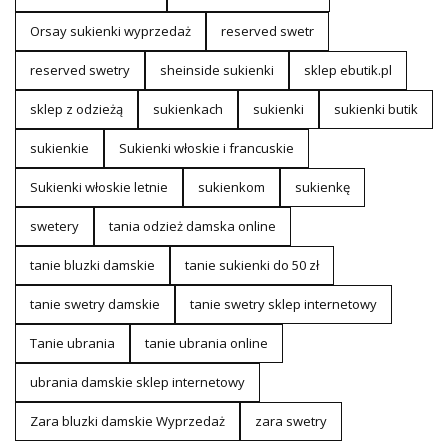
Orsay sukienki wyprzedaż
reserved swetr
reserved swetry
sheinside sukienki
sklep ebutik.pl
sklep z odzieżą
sukienkach
sukienki
sukienki butik
sukienkie
Sukienki włoskie i francuskie
Sukienki włoskie letnie
sukienkom
sukienkę
swetery
tania odzież damska online
tanie bluzki damskie
tanie sukienki do 50 zł
tanie swetry damskie
tanie swetry sklep internetowy
Tanie ubrania
tanie ubrania online
ubrania damskie sklep internetowy
Zara bluzki damskie Wyprzedaż
zara swetry