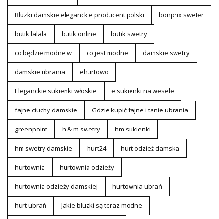
Bluzki damskie eleganckie producent polski
bonprix sweter
butik lalala
butik online
butik swetry
co będzie modne w
co jest modne
damskie swetry
damskie ubrania
ehurtowo
Eleganckie sukienki włoskie
e sukienki na wesele
fajne ciuchy damskie
Gdzie kupić fajne i tanie ubrania
greenpoint
h & m swetry
hm sukienki
hm swetry damskie
hurt24
hurt odzież damska
hurtownia
hurtownia odzieży
hurtownia odzieży damskiej
hurtownia ubrań
hurt ubrań
Jakie bluzki są teraz modne