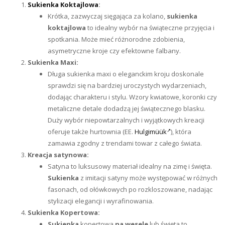
Sukienka Koktajlowa
:
Krótka, zazwyczaj sięgająca za kolano,
sukienka
koktajlowa
to idealny wybór na świąteczne przyjęcia i
spotkania. Może mieć różnorodne zdobienia,
asymetryczne kroje czy efektowne falbany.
Sukienka Maxi:
Długa sukienka maxi o eleganckim kroju doskonale
sprawdzi się na bardziej uroczystych wydarzeniach,
dodając charakteru i stylu. Wzory kwiatowe, koronki czy
metaliczne detale dodadzą jej świątecznego blasku.
Duży wybór niepowtarzalnych i wyjątkowych kreacji
oferuje także hurtownia (EE.
Hulgimüük
), która
zamawia zgodny z trendami towar z całego świata.
Kreacja satynowa:
Satyna to luksusowy materiał idealny na zimę i święta.
Sukienka
z imitacji satyny może występować w różnych
fasonach, od ołówkowych po rozkloszowane, nadając
stylizacji elegancji i wyrafinowania.
Sukienka Kopertowa:
Sukienka
kopertowa
na wesele
lub święta to