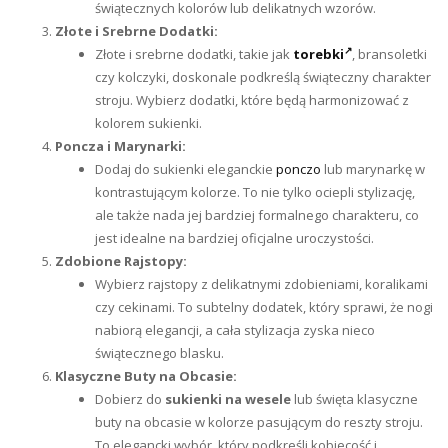
świątecznych kolorów lub delikatnych wzorów.
Złote i Srebrne Dodatki:
Złote i srebrne dodatki, takie jak
torebki
, bransoletki
czy kolczyki, doskonale podkreślą świąteczny charakter
stroju. Wybierz dodatki, które będą harmonizować z
kolorem sukienki.
Poncza i Marynarki:
Dodaj do sukienki eleganckie
ponczo
lub marynarkę w
kontrastującym kolorze. To nie tylko ociepli stylizację,
ale także nada jej bardziej formalnego charakteru, co
jest idealne na bardziej oficjalne uroczystości.
Zdobione Rajstopy:
Wybierz rajstopy z delikatnymi zdobieniami, koralikami
czy cekinami. To subtelny dodatek, który sprawi, że nogi
nabiorą elegancji, a cała stylizacja zyska nieco
świątecznego blasku.
Klasyczne Buty na Obcasie:
Dobierz do
sukienki na wesele
lub święta klasyczne
buty na obcasie w kolorze pasującym do reszty stroju.
To elegancki wybór, który podkreśli kobiecość i