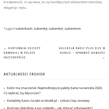
kreatywność, co sprawia, że są nieodłącznym elementem damskiej
elegancji i stylu.
Tagged
sukienkach
,
sukienkę
,
sukienkie
,
sukienkom
Nawigacja
←
HURTOWNIA ODZIEŻY
KOLEKCJA BASIC PLUS SIZE W
DAMSKIEJ W POLSCE
HURCIE – SPRAWDŹ NOWOŚCI
wpisu
FACTORYPRICE
→
AKTUALNOŚCI FASHION
Kolor ma znaczenie: Najmodniejsze palety barw na wesela 2026.
Co wybrać, by błyszczeć?
Komplety basic na lato w ebutik.pl – zobacz top zestawy
Rodzaje dekoltów a typ sylwetki – jak dobrać odpowiedni?