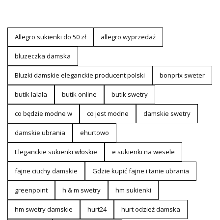
Allegro sukienki do 50 zł
allegro wyprzedaż
bluzeczka damska
Bluzki damskie eleganckie producent polski
bonprix sweter
butik lalala
butik online
butik swetry
co będzie modne w
co jest modne
damskie swetry
damskie ubrania
ehurtowo
Eleganckie sukienki włoskie
e sukienki na wesele
fajne ciuchy damskie
Gdzie kupić fajne i tanie ubrania
greenpoint
h & m swetry
hm sukienki
hm swetry damskie
hurt24
hurt odzież damska