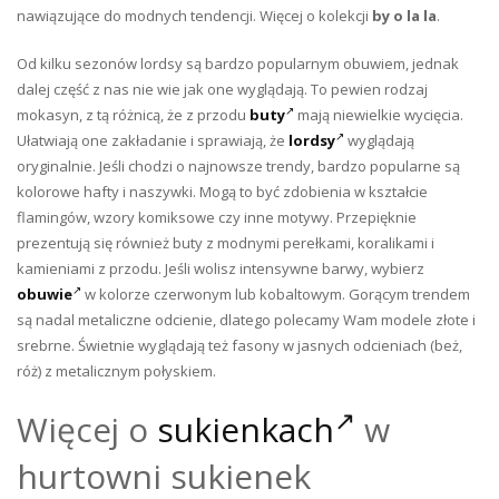
nawiązujące do modnych tendencji. Więcej o kolekcji
by o la la
.
Od kilku sezonów lordsy są bardzo popularnym obuwiem, jednak
dalej część z nas nie wie jak one wyglądają. To pewien rodzaj
mokasyn, z tą różnicą, że z przodu
buty
mają niewielkie wycięcia.
Ułatwiają one zakładanie i sprawiają, że
lordsy
wyglądają
oryginalnie. Jeśli chodzi o najnowsze trendy, bardzo popularne są
kolorowe hafty i naszywki. Mogą to być zdobienia w kształcie
flamingów, wzory komiksowe czy inne motywy. Przepięknie
prezentują się również buty z modnymi perełkami, koralikami i
kamieniami z przodu. Jeśli wolisz intensywne barwy, wybierz
obuwie
w kolorze czerwonym lub kobaltowym. Gorącym trendem
są nadal metaliczne odcienie, dlatego polecamy Wam modele złote i
srebrne. Świetnie wyglądają też fasony w jasnych odcieniach (beż,
róż) z metalicznym połyskiem.
Więcej o
sukienkach
w
hurtowni sukienek