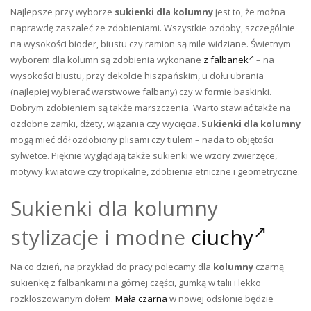
Najlepsze przy wyborze
sukienki dla kolumny
jest to, że można
naprawdę zaszaleć ze zdobieniami. Wszystkie ozdoby, szczególnie
na wysokości bioder, biustu czy ramion są mile widziane. Świetnym
wyborem dla kolumn są zdobienia wykonane
z falbanek
– na
wysokości biustu, przy dekolcie hiszpańskim, u dołu ubrania
(najlepiej wybierać warstwowe falbany) czy w formie baskinki.
Dobrym zdobieniem są także marszczenia. Warto stawiać także na
ozdobne zamki, dżety, wiązania czy wycięcia.
Sukienki dla kolumny
mogą mieć dół ozdobiony plisami czy tiulem – nada to objętości
sylwetce. Pięknie wyglądają także sukienki we wzory zwierzęce,
motywy kwiatowe czy tropikalne, zdobienia etniczne i geometryczne.
Sukienki dla kolumny
stylizacje i modne
ciuchy
Na co dzień, na przykład do pracy polecamy dla
kolumny
czarną
sukienkę z falbankami na górnej części, gumką w talii i lekko
rozkloszowanym dołem.
Mała czarna
w nowej odsłonie będzie