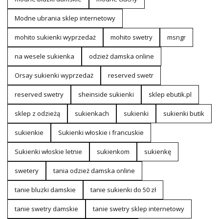
Modne ubrania sklep internetowy
mohito sukienki wyprzedaż
mohito swetry
msngr
na wesele sukienka
odzież damska online
Orsay sukienki wyprzedaż
reserved swetr
reserved swetry
sheinside sukienki
sklep ebutik.pl
sklep z odzieżą
sukienkach
sukienki
sukienki butik
sukienkie
Sukienki włoskie i francuskie
Sukienki włoskie letnie
sukienkom
sukienkę
swetery
tania odzież damska online
tanie bluzki damskie
tanie sukienki do 50 zł
tanie swetry damskie
tanie swetry sklep internetowy