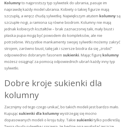
Kolumny
to najprostszy typ sylwetek do ubrania, pasuje im
naprawdę każdy model ubrania. Kobiety o takiej figurze mają
szczupłą, a wręcz chudą sylwetkę. Największym atutem
kolumny
są
szczupłe nogi, a ramiona są równe biodrom. Kolumny nie mają
jednak kobiecych kształtów – brak zaznaczonej talii, mały biust i
płaska pupa mogą być powodem do kompleksów, ale nie
potrzebnie. Wszystkie mankamenty swojej sylwetki możemy zakryć
strojem, zarówno biust, talię jak i szersze biodra da się „zrobić”
odpowiednio dobranym fasonem
sukienki
. Mając figurę
kolumny
możesz osiągnąć za pomocą odpowiednich ubrań każdy inny typ
sylwetki.
Dobre kroje sukienki dla
kolumny
Zacznijmy od tego czego unikać, bo takich modeli jest bardzo mało.
Kupując
sukienki dla kolumny
wystrzegaj się mocno
dopasowanych modeli o kroju tuby. Takie
sukienki
tylko podkreślą
Twoją chudą sylwetkę i sprawią, że będzie ona wyglądać jeszcze