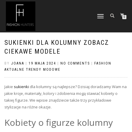
TOGGLE
0
NAVIGATION
SUKIENKI DLA KOLUMNY ZOBACZ
CIEKAWE MODELE
BY
JOANA
|
19 MAJA 2024
|
NO COMMENTS
|
FASHION
AKTUALNE TRENDY MODOWE
Jakie
sukienki
dla kolumny są najlepsze? Dzisiaj doradzamy Wam na
jakie kroje, materiały, kolory i zdobienia mogą stawiać kobiety o
takiej figurze. We wpisie znajdziecie także trzy przykładowe
stylizacje na różne okazje.
Kobiety o figurze kolumny