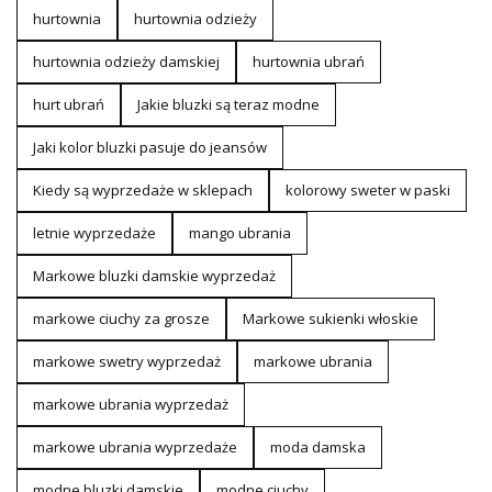
hurtownia
hurtownia odzieży
hurtownia odzieży damskiej
hurtownia ubrań
hurt ubrań
Jakie bluzki są teraz modne
Jaki kolor bluzki pasuje do jeansów
Kiedy są wyprzedaże w sklepach
kolorowy sweter w paski
letnie wyprzedaże
mango ubrania
Markowe bluzki damskie wyprzedaż
markowe ciuchy za grosze
Markowe sukienki włoskie
markowe swetry wyprzedaż
markowe ubrania
markowe ubrania wyprzedaż
markowe ubrania wyprzedaże
moda damska
modne bluzki damskie
modne ciuchy