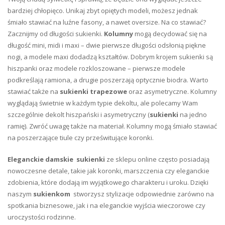
bardziej chłopięco. Unikaj zbyt opiętych modeli, możesz jednak
śmiało stawiać na luźne fasony, a nawet oversize. Na co stawiać?
Zacznijmy od długości sukienki.
Kolumny
mogą decydować się na
długość mini, midi i maxi – dwie pierwsze długości odsłonią piękne
nogi, a modele maxi dodadzą kształtów. Dobrym krojem sukienki są
hiszpanki oraz modele rozkloszowane – pierwsze modele
podkreślają ramiona, a drugie poszerzają optycznie biodra. Warto
stawiać także na
sukienki trapezowe
oraz asymetryczne. Kolumny
wyglądają świetnie w każdym typie dekoltu, ale polecamy Wam
szczególnie dekolt hiszpański i asymetryczny (
sukienki
na jedno
ramię). Zwróć uwagę także na materiał. Kolumny mogą śmiało stawiać
na poszerzające tiule czy prześwitujące koronki.
Eleganckie damskie sukienki
ze sklepu online często posiadają
nowoczesne detale, takie jak koronki, marszczenia czy eleganckie
zdobienia, które dodają im wyjątkowego charakteru i uroku. Dzięki
naszym
sukienkom
stworzysz stylizacje odpowiednie zarówno na
spotkania biznesowe, jak i na eleganckie wyjścia wieczorowe czy
uroczystości rodzinne.