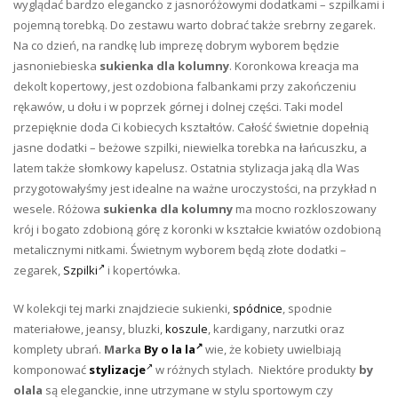
wyglądać bardzo elegancko z jasnoróżowymi dodatkami – szpilkami i
pojemną torebką. Do zestawu warto dobrać także srebrny zegarek.
Na co dzień, na randkę lub imprezę dobrym wyborem będzie
jasnoniebieska
sukienka dla kolumny
. Koronkowa kreacja ma
dekolt kopertowy, jest ozdobiona falbankami przy zakończeniu
rękawów, u dołu i w poprzek górnej i dolnej części. Taki model
przepięknie doda Ci kobiecych kształtów. Całość świetnie dopełnią
jasne dodatki – beżowe szpilki, niewielka torebka na łańcuszku, a
latem także słomkowy kapelusz. Ostatnia stylizacja jaką dla Was
przygotowałyśmy jest idealne na ważne uroczystości, na przykład n
wesele. Różowa
sukienka dla kolumny
ma mocno rozkloszowany
krój i bogato zdobioną górę z koronki w kształcie kwiatów ozdobioną
metalicznymi nitkami. Świetnym wyborem będą złote dodatki –
zegarek,
Szpilki
i kopertówka.
W kolekcji tej marki znajdziecie sukienki,
spódnice
, spodnie
materiałowe, jeansy, bluzki,
koszule
, kardigany, narzutki oraz
komplety ubrań.
Marka
By o la la
wie, że kobiety uwielbiają
komponować
stylizacje
w różnych stylach. Niektóre produkty
by
olala
są eleganckie, inne utrzymane w stylu sportowym czy