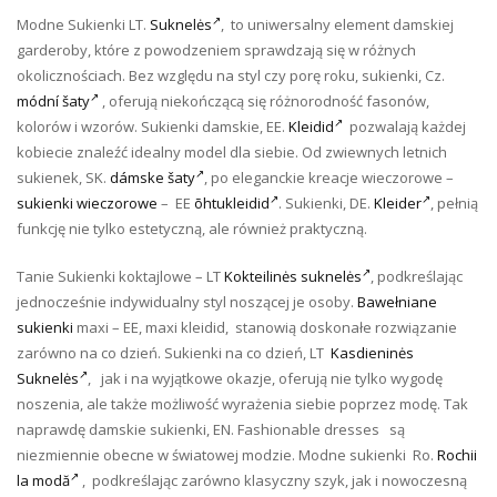
Modne Sukienki LT.
Suknelės
, to uniwersalny element damskiej
garderoby, które z powodzeniem sprawdzają się w różnych
okolicznościach. Bez względu na styl czy porę roku, sukienki, Cz.
módní šaty
, oferują niekończącą się różnorodność fasonów,
kolorów i wzorów. Sukienki damskie, EE.
Kleidid
pozwalają każdej
kobiecie znaleźć idealny model dla siebie. Od zwiewnych letnich
sukienek, SK.
dámske šaty
, po eleganckie kreacje wieczorowe –
sukienki wieczorowe
– EE
õhtukleidid
. Sukienki, DE.
Kleider
, pełnią
funkcję nie tylko estetyczną, ale również praktyczną.
Tanie Sukienki koktajlowe – LT
Kokteilinės suknelės
, podkreślając
jednocześnie indywidualny styl noszącej je osoby.
Bawełniane
sukienki
maxi – EE, maxi kleidid, stanowią doskonałe rozwiązanie
zarówno na co dzień. Sukienki na co dzień, LT
Kasdieninės
Suknelės
, jak i na wyjątkowe okazje, oferują nie tylko wygodę
noszenia, ale także możliwość wyrażenia siebie poprzez modę. Tak
naprawdę damskie sukienki, EN. Fashionable dresses są
niezmiennie obecne w światowej modzie. Modne sukienki Ro.
Rochii
la modă
, podkreślając zarówno klasyczny szyk, jak i nowoczesną