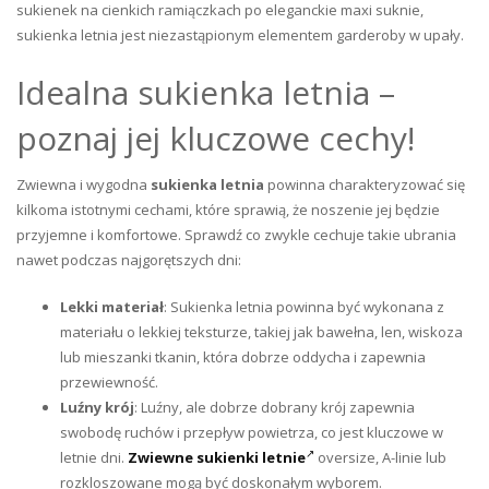
sukienek na cienkich ramiączkach po eleganckie maxi suknie,
sukienka letnia jest niezastąpionym elementem garderoby w upały.
Idealna sukienka letnia –
poznaj jej kluczowe cechy!
Zwiewna i wygodna
sukienka letnia
powinna charakteryzować się
kilkoma istotnymi cechami, które sprawią, że noszenie jej będzie
przyjemne i komfortowe. Sprawdź co zwykle cechuje takie ubrania
nawet podczas najgorętszych dni:
Lekki materiał
: Sukienka letnia powinna być wykonana z
materiału o lekkiej teksturze, takiej jak bawełna, len, wiskoza
lub mieszanki tkanin, która dobrze oddycha i zapewnia
przewiewność.
Luźny krój
: Luźny, ale dobrze dobrany krój zapewnia
swobodę ruchów i przepływ powietrza, co jest kluczowe w
letnie dni.
Zwiewne sukienki letnie
oversize, A-linie lub
rozkloszowane mogą być doskonałym wyborem.