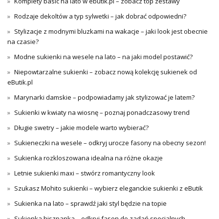
Komplety basic na lato w ebutik.pl – zobacz top zestawy
Rodzaje dekoltów a typ sylwetki – jak dobrać odpowiedni?
Stylizacje z modnymi bluzkami na wakacje – jaki look jest obecnie
na czasie?
Modne sukienki na wesele na lato – na jaki model postawić?
Niepowtarzalne sukienki – zobacz nową kolekcję sukienek od
eButik.pl
Marynarki damskie – podpowiadamy jak stylizować je latem?
Sukienki w kwiaty na wiosnę – poznaj ponadczasowy trend
Długie swetry – jakie modele warto wybierać?
Sukieneczki na wesele – odkryj urocze fasony na obecny sezon!
Sukienka rozkloszowana idealna na różne okazje
Letnie sukienki maxi – stwórz romantyczny look
Szukasz Mohito sukienki – wybierz eleganckie sukienki z eButik
Sukienka na lato – sprawdź jaki styl będzie na topie
Sukienka hiszpanka – odkryj fason do zadań specjalnych