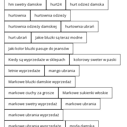
hm swetry damskie
hurt24
hurt odzież damska
hurtownia
hurtownia odzieży
hurtownia odzieży damskiej
hurtownia ubrań
hurt ubrań
Jakie bluzki są teraz modne
Jaki kolor bluzki pasuje do jeansów
Kiedy są wyprzedaże w sklepach
kolorowy sweter w paski
letnie wyprzedaże
mango ubrania
Markowe bluzki damskie wyprzedaż
markowe ciuchy za grosze
Markowe sukienki włoskie
markowe swetry wyprzedaż
markowe ubrania
markowe ubrania wyprzedaż
markowe ubrania wyprzedaże
moda damska