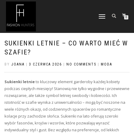
TOGGLE
0
NAVIGATION
SUKIENKI LETNIE – CO WARTO MIEĆ W
SZAFIE?
BY
JOANA
|
3 CZERWCA 2026
|
NO COMMENTS
|
MODA
Sukienki letnie
to kluczowy element garderoby każdej kobiety
podczas ciepłych miesięcy! Stanowią nie tylko wygodne i przewiewne
rozwiązanie, ale także symbol letniej swobody i kobiecości. Ich
istotność w szafie wynika z uniwersalności – mogą być noszone na
wiele różnych okazji, od codziennych spacerów po romantyczne
kolacje przy zachodzie słońca. Sukienki na lato oferują szeroki
wybór fasonów, krojów i wzorów, które pozwalają wyrazić
indywidualny styl i gust. Bez względu na preferencje, od lekkich