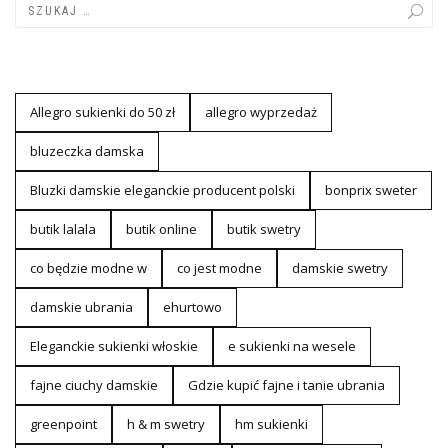
Allegro sukienki do 50 zł
allegro wyprzedaż
bluzeczka damska
Bluzki damskie eleganckie producent polski
bonprix sweter
butik lalala
butik online
butik swetry
co będzie modne w
co jest modne
damskie swetry
damskie ubrania
ehurtowo
Eleganckie sukienki włoskie
e sukienki na wesele
fajne ciuchy damskie
Gdzie kupić fajne i tanie ubrania
greenpoint
h & m swetry
hm sukienki