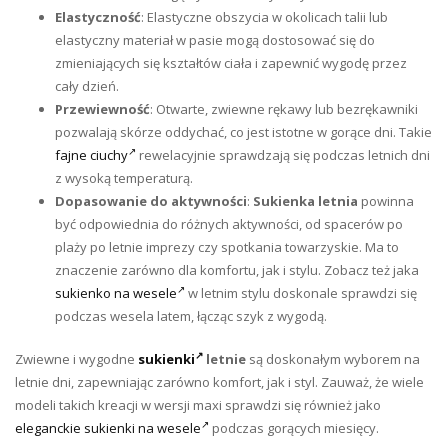
Elastyczność
: Elastyczne obszycia w okolicach talii lub
elastyczny materiał w pasie mogą dostosować się do
zmieniających się kształtów ciała i zapewnić wygodę przez
cały dzień.
Przewiewność
: Otwarte, zwiewne rękawy lub bezrękawniki
pozwalają skórze oddychać, co jest istotne w gorące dni. Takie
fajne ciuchy
rewelacyjnie sprawdzają się podczas letnich dni
z wysoką temperaturą.
Dopasowanie do aktywności
:
Sukienka letnia
powinna
być odpowiednia do różnych aktywności, od spacerów po
plaży po letnie imprezy czy spotkania towarzyskie. Ma to
znaczenie zarówno dla komfortu, jak i stylu. Zobacz też jaka
sukienko na wesele
w letnim stylu doskonale sprawdzi się
podczas wesela latem, łącząc szyk z wygodą.
Zwiewne i wygodne
sukienki
letnie
są doskonałym wyborem na
letnie dni, zapewniając zarówno komfort, jak i styl. Zauważ, że wiele
modeli takich kreacji w wersji maxi sprawdzi się również jako
eleganckie sukienki na wesele
podczas gorących miesięcy.