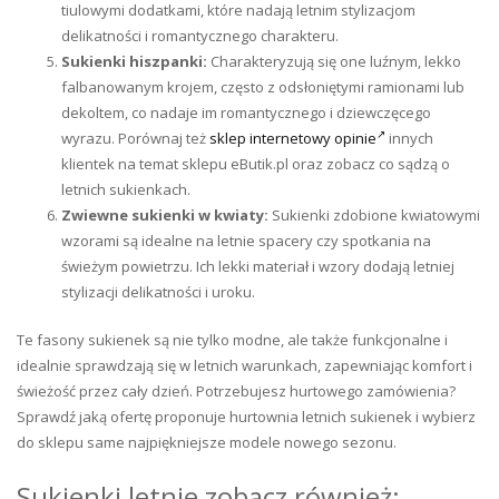
tiulowymi dodatkami, które nadają letnim stylizacjom
delikatności i romantycznego charakteru.
Sukienki hiszpanki:
Charakteryzują się one luźnym, lekko
falbanowanym krojem, często z odsłoniętymi ramionami lub
dekoltem, co nadaje im romantycznego i dziewczęcego
wyrazu. Porównaj też
sklep internetowy opinie
innych
klientek na temat sklepu eButik.pl oraz zobacz co sądzą o
letnich sukienkach.
Zwiewne sukienki w kwiaty:
Sukienki zdobione kwiatowymi
wzorami są idealne na letnie spacery czy spotkania na
świeżym powietrzu. Ich lekki materiał i wzory dodają letniej
stylizacji delikatności i uroku.
Te fasony sukienek są nie tylko modne, ale także funkcjonalne i
idealnie sprawdzają się w letnich warunkach, zapewniając komfort i
świeżość przez cały dzień. Potrzebujesz hurtowego zamówienia?
Sprawdź jaką ofertę proponuje hurtownia letnich sukienek i wybierz
do sklepu same najpiękniejsze modele nowego sezonu.
Sukienki letnie zobacz również: