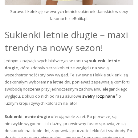
Sprawdź kolekcję zwiewnych letnich sukienek damskich w sexy
fasonach z eButik.pl.
Sukienki letnie długie – maxi
trendy na nowy sezon!
Jednym z największych hitów tego sezonu są
sukienki letnie
długie
, które zdobyły serca kobiet ze względu na swoją
wszechstronność i stylowy wygląd. Te zwiewne i lekkie sukienki są
doskonałym wyborem na letnie dni, ponieważ zapewniają komfort i
swobodę noszenia przy jednoczesnym zachowaniu eleganckiego
wyglądu. Dokup do nich od razu ażurowe
swetry rozpinane
o
luźnym kroju i żywych kolorach na lato!
Sukienki letnie długie
oferują wiele zalet. Po pierwsze, są
niezwykle wygodne – ich luźny, przewiewny fason sprawia, że są
doskonałe na ciepłe dni, zapewniając uczucie lekkości i swobody. Po
drugie, są bardzo uniwersalne – mogą być noszone zarówno na