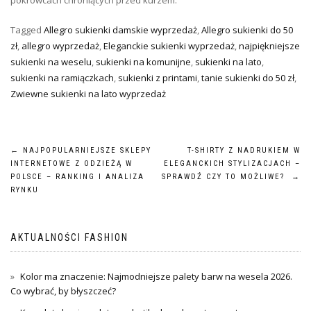
Tagged
Allegro sukienki damskie wyprzedaż
,
Allegro sukienki do 50
zł
,
allegro wyprzedaż
,
Eleganckie sukienki wyprzedaż
,
najpiękniejsze
sukienki na weselu
,
sukienki na komunijne
,
sukienki na lato
,
sukienki na ramiączkach
,
sukienki z printami
,
tanie sukienki do 50 zł
,
Zwiewne sukienki na lato wyprzedaż
Nawigacja
←
NAJPOPULARNIEJSZE SKLEPY
T-SHIRTY Z NADRUKIEM W
INTERNETOWE Z ODZIEŻĄ W
ELEGANCKICH STYLIZACJACH –
wpisu
POLSCE – RANKING I ANALIZA
SPRAWDŹ CZY TO MOŻLIWE?
→
RYNKU
AKTUALNOŚCI FASHION
Kolor ma znaczenie: Najmodniejsze palety barw na wesela 2026.
Co wybrać, by błyszczeć?