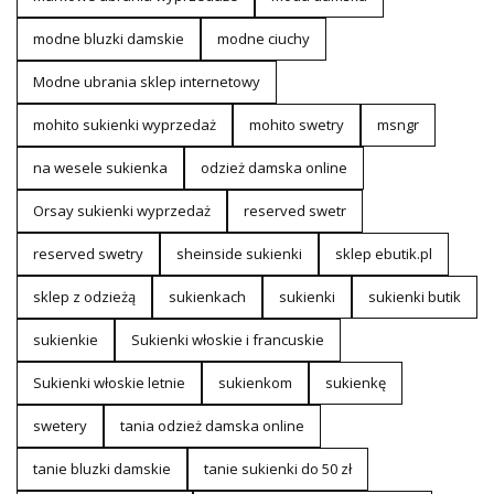
modne bluzki damskie
modne ciuchy
Modne ubrania sklep internetowy
mohito sukienki wyprzedaż
mohito swetry
msngr
na wesele sukienka
odzież damska online
Orsay sukienki wyprzedaż
reserved swetr
reserved swetry
sheinside sukienki
sklep ebutik.pl
sklep z odzieżą
sukienkach
sukienki
sukienki butik
sukienkie
Sukienki włoskie i francuskie
Sukienki włoskie letnie
sukienkom
sukienkę
swetery
tania odzież damska online
tanie bluzki damskie
tanie sukienki do 50 zł