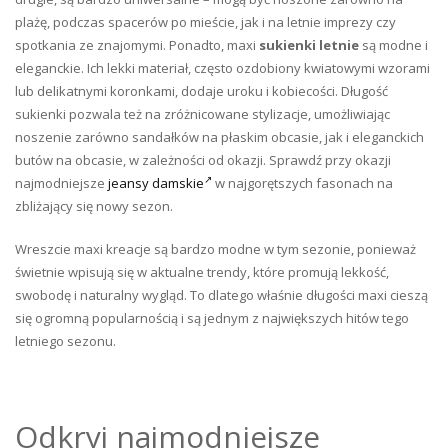
plażę, podczas spacerów po mieście, jak i na letnie imprezy czy
spotkania ze znajomymi. Ponadto, maxi
sukienki letnie
są modne i
eleganckie. Ich lekki materiał, często ozdobiony kwiatowymi wzorami
lub delikatnymi koronkami, dodaje uroku i kobiecości. Długość
sukienki pozwala też na zróżnicowane stylizacje, umożliwiając
noszenie zarówno sandałków na płaskim obcasie, jak i eleganckich
butów na obcasie, w zależności od okazji. Sprawdź przy okazji
najmodniejsze
jeansy damskie
w najgorętszych fasonach na
zbliżający się nowy sezon.
Wreszcie maxi kreacje są bardzo modne w tym sezonie, ponieważ
świetnie wpisują się w aktualne trendy, które promują lekkość,
swobodę i naturalny wygląd. To dlatego właśnie długości maxi cieszą
się ogromną popularnością i są jednym z największych hitów tego
letniego sezonu.
Odkryj najmodniejsze