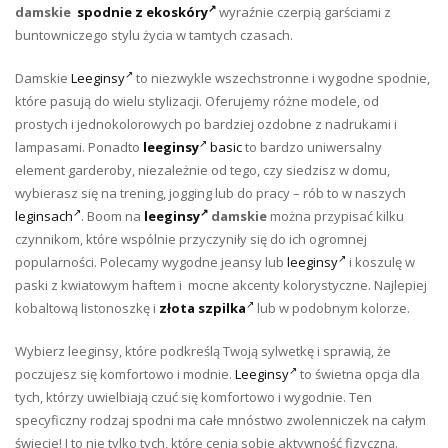
damskie
spodnie z ekoskóry
wyraźnie czerpią garściami z
buntowniczego stylu życia w tamtych czasach.
Damskie
Leeginsy
to niezwykle wszechstronne i wygodne spodnie,
które pasują do wielu stylizacji. Oferujemy różne modele, od
prostych i jednokolorowych po bardziej ozdobne z nadrukami i
lampasami. Ponadto
leeginsy
basic
to bardzo uniwersalny
element garderoby, niezależnie od tego, czy siedzisz w domu,
wybierasz się na trening, jogging lub do pracy – rób to w naszych
leginsach
. Boom na
leeginsy
damskie
można przypisać kilku
czynnikom, które wspólnie przyczyniły się do ich ogromnej
popularności. Polecamy wygodne jeansy lub
leeginsy
i koszulę w
paski z kwiatowym haftem i mocne akcenty kolorystyczne. Najlepiej
kobaltową listonoszkę i
złota szpilka
lub w podobnym kolorze.
Wybierz leeginsy, które podkreślą Twoją sylwetkę i sprawią, że
poczujesz się komfortowo i modnie.
Leeginsy
to świetna opcja dla
tych, którzy uwielbiają czuć się komfortowo i wygodnie. Ten
specyficzny rodzaj spodni ma całe mnóstwo zwolenniczek na całym
świecie! I to nie tylko tych, które cenią sobie aktywność fizyczną.