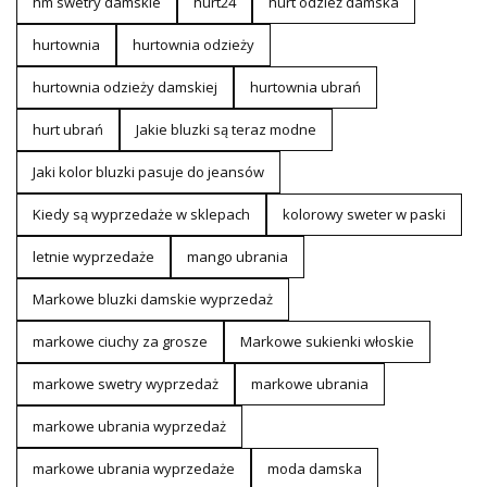
hm swetry damskie
hurt24
hurt odzież damska
hurtownia
hurtownia odzieży
hurtownia odzieży damskiej
hurtownia ubrań
hurt ubrań
Jakie bluzki są teraz modne
Jaki kolor bluzki pasuje do jeansów
Kiedy są wyprzedaże w sklepach
kolorowy sweter w paski
letnie wyprzedaże
mango ubrania
Markowe bluzki damskie wyprzedaż
markowe ciuchy za grosze
Markowe sukienki włoskie
markowe swetry wyprzedaż
markowe ubrania
markowe ubrania wyprzedaż
markowe ubrania wyprzedaże
moda damska