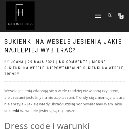
TOGGLE
0
NAVIGATION
SUKIENKI NA WESELE JESIENIĄ JAKIE
NAJLEPIEJ WYBIERAĆ?
BY
JOANA
|
29 MAJA 2024
|
NO COMMENTS
|
MODNE
SUKIENKI NA WESELE
,
NIEPOWTARZALNE SUKIENKI NA WESELE
,
TRENDY
Wesela jesienią zdarzają się o wiele rzadziej niż wiosną czy latem,
ale czasami jesteśmy na nie zapraszani. Trendy się zmieniają, a aura
nie sprzyja – jak się wtedy ubrać? Dzisiaj podpowiadamy Wam jakie
sukienki
na wesele jesienią są najlepsze.
Dress code i warunki