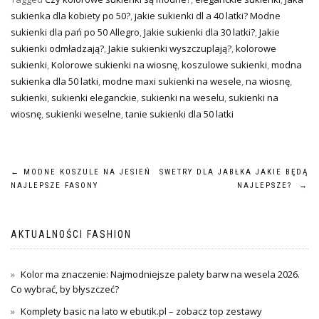
sukienka dla kobiety po 50?
,
jakie sukienki dl a 40 latki? Modne
sukienki dla pań po 50 Allegro
,
Jakie sukienki dla 30 latki?
,
Jakie
sukienki odmładzają?
,
Jakie sukienki wyszczuplają?
,
kolorowe
sukienki
,
Kolorowe sukienki na wiosnę
,
koszulowe sukienki
,
modna
sukienka dla 50 latki
,
modne maxi sukienki na wesele
,
na wiosnę
,
sukienki
,
sukienki eleganckie
,
sukienki na weselu
,
sukienki na
wiosnę
,
sukienki weselne
,
tanie sukienki dla 50 latki
Nawigacja
←
MODNE KOSZULE NA JESIEŃ
SWETRY DLA JABŁKA JAKIE BĘDĄ
NAJLEPSZE FASONY
NAJLEPSZE?
→
wpisu
AKTUALNOŚCI FASHION
Kolor ma znaczenie: Najmodniejsze palety barw na wesela 2026.
Co wybrać, by błyszczeć?
Komplety basic na lato w ebutik.pl – zobacz top zestawy