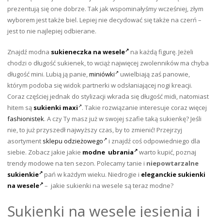
prezentują się one dobrze. Tak jak wspominałyśmy wcześniej, złym
wyborem jest także biel. Lepiej nie decydować się także na czerń –
jest to nie najlepiej odbierane.
Znajdź modna
sukieneczka na wesele
na każdą figurę. Jeżeli
chodzi o długość sukienek, to wciąż najwięcej zwolenników ma chyba
długość mini. Lubią ją panie,
miniówki
uwielbiają zaś panowie,
którym podoba się widok partnerki w odsłaniającej nogi kreacji.
Coraz częściej jednak do stylizacji wkrada się długość midi, natomiast
hitem są
sukienki maxi
. Takie rozwiązanie interesuje coraz więcej
fashionistek
. A czy Ty masz już w swojej szafie taką sukienkę? Jeśli
nie, to już przyszedł najwyższy czas, by to zmienić! Przejrzyj
asortyment
sklepu odzieżowego
i znajdź coś odpowiedniego dla
siebie. Zobacz jakie jakie
modne ubrania
warto kupić, poznaj
trendy modowe na ten sezon. Polecamy tanie i
niepowtarzalne
sukienkie
pań w każdym wieku. Niedrogie i
eleganckie sukienki
na wesele
– j
akie sukienki na wesele są teraz modne?
Sukienki na wesele jesienią i