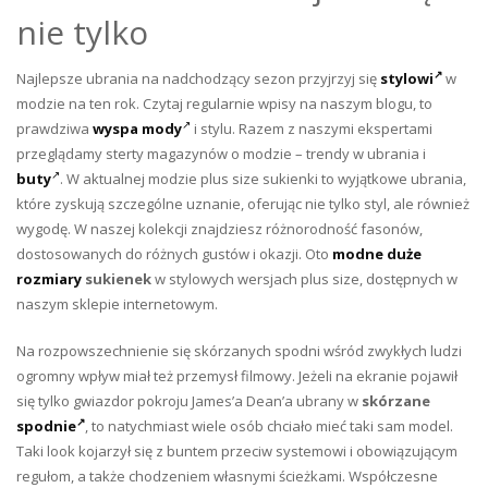
nie tylko
Najlepsze ubrania na nadchodzący sezon przyjrzyj się
stylowi
w
modzie na ten rok. Czytaj regularnie wpisy na naszym blogu, to
prawdziwa
wyspa mody
i stylu. Razem z naszymi ekspertami
przeglądamy sterty magazynów o modzie – trendy w ubrania i
buty
. W aktualnej modzie plus size sukienki to wyjątkowe ubrania,
które zyskują szczególne uznanie, oferując nie tylko styl, ale również
wygodę. W naszej kolekcji znajdziesz różnorodność fasonów,
dostosowanych do różnych gustów i okazji. Oto
modne duże
rozmiary
sukienek
w stylowych wersjach plus size, dostępnych w
naszym sklepie internetowym.
Na rozpowszechnienie się skórzanych spodni wśród zwykłych ludzi
ogromny wpływ miał też przemysł filmowy. Jeżeli na ekranie pojawił
się tylko gwiazdor pokroju James’a Dean’a ubrany w
skórzane
spodnie
, to natychmiast wiele osób chciało mieć taki sam model.
Taki look kojarzył się z buntem przeciw systemowi i obowiązującym
regułom, a także chodzeniem własnymi ścieżkami. Współczesne