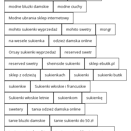
modne bluzki damskie
modne ciuchy
Modne ubrania sklep internetowy
mohito sukienki wyprzedaż
mohito swetry
msngr
na wesele sukienka
odzież damska online
Orsay sukienki wyprzedaż
reserved swetr
reserved swetry
sheinside sukienki
sklep ebutik.pl
sklep z odzieżą
sukienkach
sukienki
sukienki butik
sukienkie
Sukienki włoskie i francuskie
Sukienki włoskie letnie
sukienkom
sukienkę
swetery
tania odzież damska online
tanie bluzki damskie
tanie sukienki do 50 zł