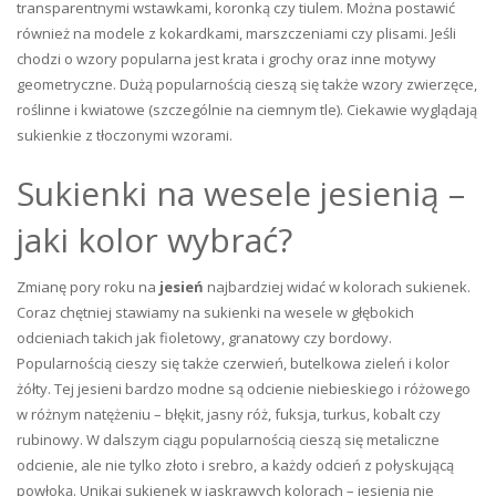
transparentnymi wstawkami, koronką czy tiulem. Można postawić
również na modele z kokardkami, marszczeniami czy plisami. Jeśli
chodzi o wzory popularna jest krata i grochy oraz inne motywy
geometryczne. Dużą popularnością cieszą się także wzory zwierzęce,
roślinne i kwiatowe (szczególnie na ciemnym tle). Ciekawie wyglądają
sukienkie z tłoczonymi wzorami.
Sukienki na wesele jesienią –
jaki kolor wybrać?
Zmianę pory roku na
jesień
najbardziej widać w kolorach sukienek.
Coraz chętniej stawiamy na sukienki na wesele w głębokich
odcieniach takich jak fioletowy, granatowy czy bordowy.
Popularnością cieszy się także czerwień, butelkowa zieleń i kolor
żółty. Tej jesieni bardzo modne są odcienie niebieskiego i różowego
w różnym natężeniu – błękit, jasny róż, fuksja, turkus, kobalt czy
rubinowy. W dalszym ciągu popularnością cieszą się metaliczne
odcienie, ale nie tylko złoto i srebro, a każdy odcień z połyskującą
powłoką. Unikaj sukienek w jaskrawych kolorach – jesienią nie