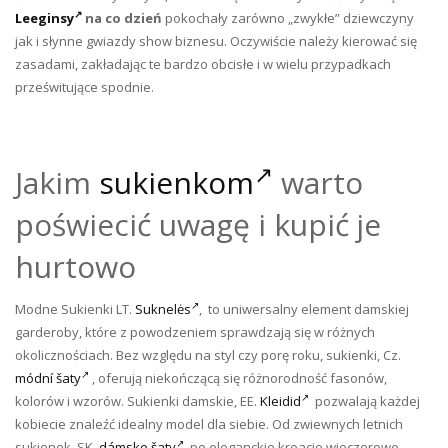
Leeginsy
na co dzień
pokochały zarówno „zwykłe” dziewczyny
jak i słynne gwiazdy show biznesu. Oczywiście należy kierować się
zasadami, zakładając te bardzo obcisłe i w wielu przypadkach
prześwitujące spodnie.
Jakim
sukienkom
warto
poświecić uwagę i kupić je
hurtowo
Modne Sukienki LT.
Suknelės
, to uniwersalny element damskiej
garderoby, które z powodzeniem sprawdzają się w różnych
okolicznościach. Bez względu na styl czy porę roku, sukienki, Cz.
módní šaty
, oferują niekończącą się różnorodność fasonów,
kolorów i wzorów. Sukienki damskie, EE.
Kleidid
pozwalają każdej
kobiecie znaleźć idealny model dla siebie. Od zwiewnych letnich
sukienek, SK.
dámske šaty
, po eleganckie kreacje wieczorowe –