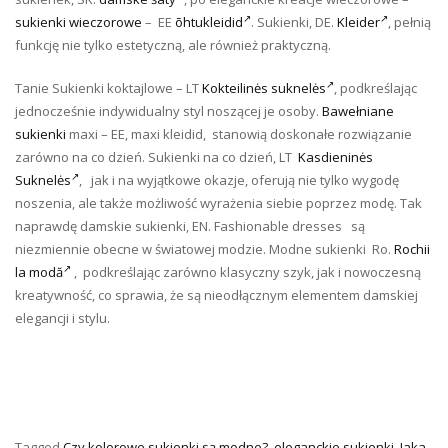
sukienki wieczorowe
– EE
õhtukleidid
. Sukienki, DE.
Kleider
, pełnią
funkcję nie tylko estetyczną, ale również praktyczną.
Tanie Sukienki koktajlowe – LT
Kokteilinės suknelės
, podkreślając
jednocześnie indywidualny styl noszącej je osoby.
Bawełniane
sukienki
maxi – EE, maxi kleidid, stanowią doskonałe rozwiązanie
zarówno na co dzień. Sukienki na co dzień, LT
Kasdieninės
Suknelės
, jak i na wyjątkowe okazje, oferują nie tylko wygodę
noszenia, ale także możliwość wyrażenia siebie poprzez modę. Tak
naprawdę damskie sukienki, EN. Fashionable dresses są
niezmiennie obecne w światowej modzie. Modne sukienki Ro.
Rochii
la modă
, podkreślając zarówno klasyczny szyk, jak i nowoczesną
kreatywność, co sprawia, że są nieodłącznym elementem damskiej
elegancji i stylu.
Tagged
Czy kolorowe sukienki są modne?
,
eleganckie sukienki
,
Jaka