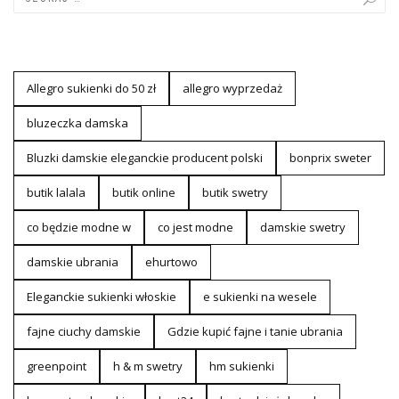
Allegro sukienki do 50 zł
allegro wyprzedaż
bluzeczka damska
Bluzki damskie eleganckie producent polski
bonprix sweter
butik lalala
butik online
butik swetry
co będzie modne w
co jest modne
damskie swetry
damskie ubrania
ehurtowo
Eleganckie sukienki włoskie
e sukienki na wesele
fajne ciuchy damskie
Gdzie kupić fajne i tanie ubrania
greenpoint
h & m swetry
hm sukienki