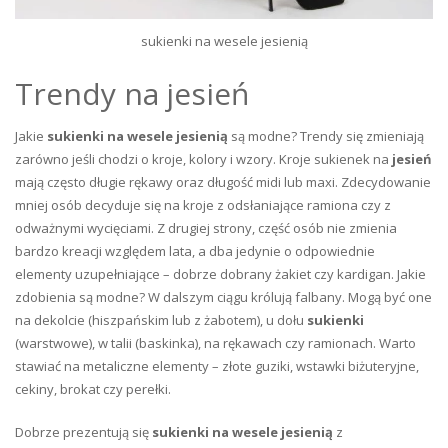
sukienki na wesele jesienią
Trendy na jesień
Jakie
sukienki na wesele jesienią
są modne? Trendy się zmieniają
zarówno jeśli chodzi o kroje, kolory i wzory. Kroje sukienek na
jesień
mają często długie rękawy oraz długość midi lub maxi. Zdecydowanie
mniej osób decyduje się na kroje z odsłaniające ramiona czy z
odważnymi wycięciami. Z drugiej strony, część osób nie zmienia
bardzo kreacji względem lata, a dba jedynie o odpowiednie
elementy uzupełniające – dobrze dobrany żakiet czy kardigan. Jakie
zdobienia są modne? W dalszym ciągu królują falbany. Mogą być one
na dekolcie (hiszpańskim lub z żabotem), u dołu
sukienki
(warstwowe), w talii (baskinka), na rękawach czy ramionach. Warto
stawiać na metaliczne elementy – złote guziki, wstawki biżuteryjne,
cekiny, brokat czy perełki.
Dobrze prezentują się
sukienki na wesele jesienią
z