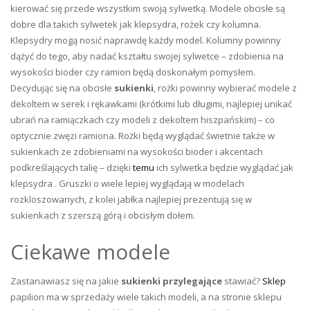
kierować się przede wszystkim swoją sylwetką. Modele obcisłe są
dobre dla takich sylwetek jak klepsydra, rożek czy kolumna.
Klepsydry mogą nosić naprawdę każdy model. Kolumny powinny
dążyć do tego, aby nadać kształtu swojej sylwetce – zdobienia na
wysokości bioder czy ramion będą doskonałym pomysłem.
Decydując się na obcisłe
sukienki
, rożki powinny wybierać modele z
dekoltem w serek i rękawkami (krótkimi lub długimi, najlepiej unikać
ubrań na ramiączkach czy modeli z dekoltem hiszpańskim) – co
optycznie zwęzi ramiona. Rożki będą wyglądać świetnie także w
sukienkach ze zdobieniami na wysokości bioder i akcentach
podkreślających talię – dzięki
temu
ich sylwetka będzie wyglądać jak
klepsydra . Gruszki o wiele lepiej wyglądają w modelach
rozkloszowanych, z kolei jabłka najlepiej prezentują się w
sukienkach z szerszą górą i obcisłym dołem.
Ciekawe modele
Zastanawiasz się na jakie
sukienki przylegające
stawiać?
Sklep
papilion ma w sprzedaży wiele takich modeli, a na stronie sklepu