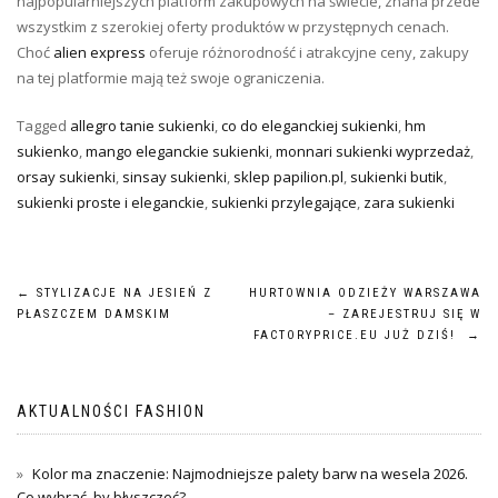
najpopularniejszych platform zakupowych na świecie, znana przede
wszystkim z szerokiej oferty produktów w przystępnych cenach.
Choć
alien express
oferuje różnorodność i atrakcyjne ceny, zakupy
na tej platformie mają też swoje ograniczenia.
Tagged
allegro tanie sukienki
,
co do eleganckiej sukienki
,
hm
sukienko
,
mango eleganckie sukienki
,
monnari sukienki wyprzedaż
,
orsay sukienki
,
sinsay sukienki
,
sklep papilion.pl
,
sukienki butik
,
sukienki proste i eleganckie
,
sukienki przylegające
,
zara sukienki
Nawigacja
←
STYLIZACJE NA JESIEŃ Z
HURTOWNIA ODZIEŻY WARSZAWA
PŁASZCZEM DAMSKIM
– ZAREJESTRUJ SIĘ W
wpisu
FACTORYPRICE.EU JUŻ DZIŚ!
→
AKTUALNOŚCI FASHION
Kolor ma znaczenie: Najmodniejsze palety barw na wesela 2026.
Co wybrać, by błyszczeć?