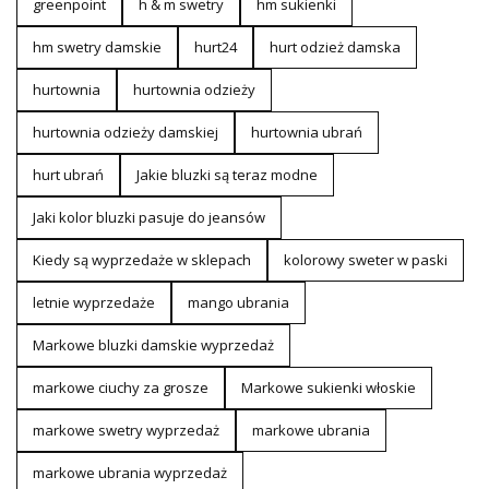
greenpoint
h & m swetry
hm sukienki
hm swetry damskie
hurt24
hurt odzież damska
hurtownia
hurtownia odzieży
hurtownia odzieży damskiej
hurtownia ubrań
hurt ubrań
Jakie bluzki są teraz modne
Jaki kolor bluzki pasuje do jeansów
Kiedy są wyprzedaże w sklepach
kolorowy sweter w paski
letnie wyprzedaże
mango ubrania
Markowe bluzki damskie wyprzedaż
markowe ciuchy za grosze
Markowe sukienki włoskie
markowe swetry wyprzedaż
markowe ubrania
markowe ubrania wyprzedaż