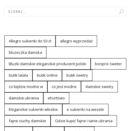
Allegro sukienki do 50 zł
allegro wyprzedaż
bluzeczka damska
Bluzki damskie eleganckie producent polski
bonprix sweter
butik lalala
butik online
butik swetry
co będzie modne w
co jest modne
damskie swetry
damskie ubrania
ehurtowo
Eleganckie sukienki włoskie
e sukienki na wesele
fajne ciuchy damskie
Gdzie kupić fajne i tanie ubrania