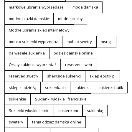
markowe ubrania wyprzedaże
moda damska
modne bluzki damskie
modne ciuchy
Modne ubrania sklep internetowy
mohito sukienki wyprzedaż
mohito swetry
msngr
na wesele sukienka
odzież damska online
Orsay sukienki wyprzedaż
reserved swetr
reserved swetry
sheinside sukienki
sklep ebutik.pl
sklep z odzieżą
sukienkach
sukienki
sukienki butik
sukienkie
Sukienki włoskie i francuskie
Sukienki włoskie letnie
sukienkom
sukienkę
swetery
tania odzież damska online