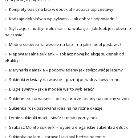
Komplety basic na lato w ebutik.pl – zobacz top zestawy
Rodzaje dekoltów a typ sylwetki – jak dobrać odpowiedni?
Stylizacje z modnymi bluzkami na wakacje – jaki look jest obecnie
na czasie?
Modne sukienki na wesele na lato – na jaki model postawić?
Niepowtarzalne sukienki – zobacz nową kolekcję sukienek od
eButik.pl
Marynarki damskie – podpowiadamy jak stylizować je latem?
Sukienki w kwiaty na wiosnę – poznaj ponadczasowy trend
Długie swetry – jakie modele warto wybierać?
Sukieneczki na wesele – odkryj urocze fasony na obecny sezon!
Sukienka rozkloszowana idealna na różne okazje
Letnie sukienki maxi – stwórz romantyczny look
Szukasz Mohito sukienki – wybierz eleganckie sukienki z eButik
Sukienka na lato – sprawdź jaki styl będzie na topie