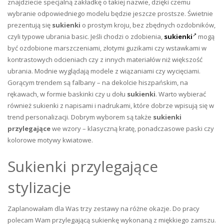
znajdziecie specjalną zakładkę o takiej nazwie, dzięki czemu
wybranie odpowiedniego modelu będzie jeszcze prostsze. Świetnie
prezentują się
sukienki
o prostym kroju, bez zbędnych ozdobników,
czyli typowe ubrania basic. Jeśli chodzi o zdobienia,
sukienki
mogą
być ozdobione marszczeniami, złotymi guzikami czy wstawkami w
kontrastowych odcieniach czy z innych materiałów niż większość
ubrania. Modnie wyglądają modele z wiązaniami czy wycięciami.
Gorącym trendem są falbany – na dekolcie hiszpańskim, na
rękawach, w formie baskinki czy u dołu
sukienki
. Warto wybierać
również sukienki z napisami i nadrukami, które dobrze wpisują się w
trend personalizacji. Dobrym wyborem są także
sukienki
przylegające
we wzory – klasyczną kratę, ponadczasowe paski czy
kolorowe motywy kwiatowe.
Sukienki przylegające
stylizacje
Zaplanowałam dla Was trzy zestawy na różne okazje. Do pracy
polecam Wam przylegającą sukienkę wykonaną z miękkiego zamszu.