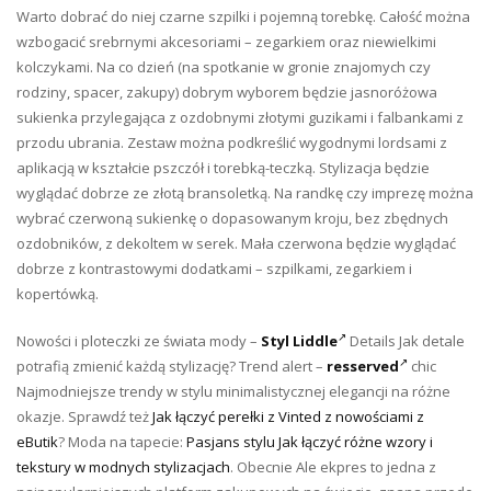
Warto dobrać do niej czarne szpilki i pojemną torebkę. Całość można
wzbogacić srebrnymi akcesoriami – zegarkiem oraz niewielkimi
kolczykami. Na co dzień (na spotkanie w gronie znajomych czy
rodziny, spacer, zakupy) dobrym wyborem będzie jasnoróżowa
sukienka przylegająca z ozdobnymi złotymi guzikami i falbankami z
przodu ubrania. Zestaw można podkreślić wygodnymi lordsami z
aplikacją w kształcie pszczół i torebką-teczką. Stylizacja będzie
wyglądać dobrze ze złotą bransoletką. Na randkę czy imprezę można
wybrać czerwoną sukienkę o dopasowanym kroju, bez zbędnych
ozdobników, z dekoltem w serek. Mała czerwona będzie wyglądać
dobrze z kontrastowymi dodatkami – szpilkami, zegarkiem i
kopertówką.
Nowości i ploteczki ze świata mody –
Styl Liddle
Details Jak detale
potrafią zmienić każdą stylizację? Trend alert –
resserved
chic
Najmodniejsze trendy w stylu minimalistycznej elegancji na różne
okazje. Sprawdź też
Jak łączyć perełki z Vinted z nowościami z
eButik
? Moda na tapecie:
Pasjans stylu Jak łączyć różne wzory i
tekstury w modnych stylizacjach
. Obecnie Ale ekpres to jedna z