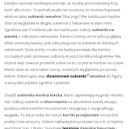
każdym sezonie modowym jest tak, że modny jest konkretny krój,
wzór albo kolor. To jednak wcale nie oznacza, że musimy kupować
właśnie takie
sukienki weselne
. Dlaczego? Nie każda pani będzie
dobrze wyglądała w długiej sukience z falbanami w stylu retro.
Zgodzicie się? Podobnie jak nie każda pani założy
sukienki na
wesele
z odkrytymi ramionami. Panie o zimnej cerze tylko pogłębią
efekt ziemistej twarzy, jeśli zdecydują się na sukienki w chłodnych
odcieniach. Duże printy z kolei nie będą pasowały dla bardzo
szczupłych pań, ponieważ odbiorą im jeszcze kilka kilogramów. Nie
można więc zawsze pozwolić sobie na to, co jest w modzie na czasie.
Warto ubierać się w takie rzeczy, w których wyglądamy po prostu
ładnie. Dobierajmy więc
dzianinowe sukienki
weselne
do figury,
a wszystko pójdzie zgodnie z planem.
Znajdź
sukienka modna kiecka
, które zapewniają wygodę i modny
styl. Odkryj sukienki w
ehurtownia
na absolutnie każdą okazję i
podaruj sobie komfort noszenia bez rezygnacji z oryginalnego
wyglądu. To się przyda, bo nasze
kurtki przejściowe
noszą dziś
praktycznie wszyscy. Zatem najlepiej jest postawić na coś, co będzie
wyróżniać nas z tłumu. Sportowe
legginsy
damskie hmurtem
i