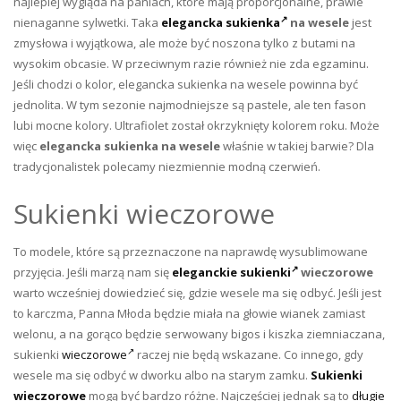
najlepiej wygląda na paniach, które mają proporcjonalne, prawie
nienaganne sylwetki. Taka
elegancka sukienka
na wesele
jest
zmysłowa i wyjątkowa, ale może być noszona tylko z butami na
wysokim obcasie. W przeciwnym razie również nie zda egzaminu.
Jeśli chodzi o kolor, elegancka sukienka na wesele powinna być
jednolita. W tym sezonie najmodniejsze są pastele, ale ten fason
lubi mocne kolory. Ultrafiolet został okrzyknięty kolorem roku. Może
więc
elegancka sukienka na wesele
właśnie w takiej barwie? Dla
tradycjonalistek polecamy niezmiennie modną czerwień.
Sukienki wieczorowe
To modele, które są przeznaczone na naprawdę wysublimowane
przyjęcia. Jeśli marzą nam się
eleganckie sukienki
wieczorowe
warto wcześniej dowiedzieć się, gdzie wesele ma się odbyć. Jeśli jest
to karczma, Panna Młoda będzie miała na głowie wianek zamiast
welonu, a na gorąco będzie serwowany bigos i kiszka ziemniaczana,
sukienki
wieczorowe
raczej nie będą wskazane. Co innego, gdy
wesele ma się odbyć w dworku albo na starym zamku.
Sukienki
wieczorowe
mogą być bardzo różne. Najczęściej jednak są to
długie