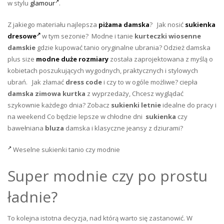
w stylu
glamour
.
Z jakiego materiału najlepsza
piżama damska
? Jak nosić
sukienka
dresowe
w tym sezonie? Modne i tanie
kurteczki wiosenne
damskie
gdzie kupować tanio oryginalne ubrania? Odzież damska
plus size
modne duże rozmiary
została zaprojektowana z myślą o
kobietach poszukujących wygodnych, praktycznych i stylowych
ubrań. Jak złamać
dress code
i czy to w ogóle możliwe? ciepła
damska zimowa kurtka
z wyprzedaży, Chcesz wyglądać
szykownie każdego dnia? Zobacz
sukienki letnie
idealne do pracy i
na weekend Co będzie lepsze w chłodne dni
sukienka
czy
bawełniana
bluza
damska i klasyczne jeansy z dziurami?
Weselne sukienki tanio czy modnie
Super modnie czy po prostu
ładnie?
To kolejna istotna decyzja, nad którą warto się zastanowić. W