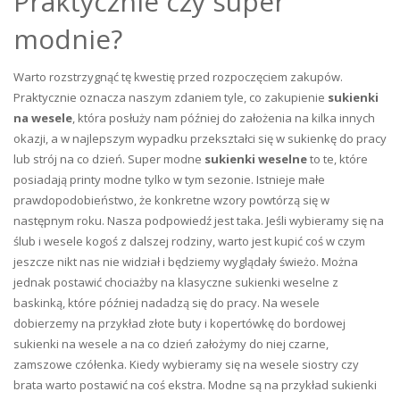
Praktycznie czy super
modnie?
Warto rozstrzygnąć tę kwestię przed rozpoczęciem zakupów.
Praktycznie oznacza naszym zdaniem tyle, co zakupienie
sukienki
na wesele
, która posłuży nam później do założenia na kilka innych
okazji, a w najlepszym wypadku przekształci się w sukienkę do pracy
lub strój na co dzień. Super modne
sukienki weselne
to te, które
posiadają printy modne tylko w tym sezonie. Istnieje małe
prawdopodobieństwo, że konkretne wzory powtórzą się w
następnym roku. Nasza podpowiedź jest taka. Jeśli wybieramy się na
ślub i wesele kogoś z dalszej rodziny, warto jest kupić coś w czym
jeszcze nikt nas nie widział i będziemy wyglądały świeżo. Można
jednak postawić chociażby na klasyczne sukienki weselne z
baskinką, które później nadadzą się do pracy. Na wesele
dobierzemy na przykład złote buty i kopertówkę do bordowej
sukienki na wesele a na co dzień założymy do niej czarne,
zamszowe czółenka. Kiedy wybieramy się na wesele siostry czy
brata warto postawić na coś ekstra. Modne są na przykład sukienki