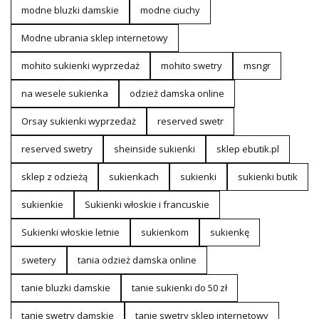
modne bluzki damskie
modne ciuchy
Modne ubrania sklep internetowy
mohito sukienki wyprzedaż
mohito swetry
msngr
na wesele sukienka
odzież damska online
Orsay sukienki wyprzedaż
reserved swetr
reserved swetry
sheinside sukienki
sklep ebutik.pl
sklep z odzieżą
sukienkach
sukienki
sukienki butik
sukienkie
Sukienki włoskie i francuskie
Sukienki włoskie letnie
sukienkom
sukienkę
swetery
tania odzież damska online
tanie bluzki damskie
tanie sukienki do 50 zł
tanie swetry damskie
tanie swetry sklep internetowy