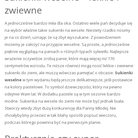
zwiewne
A jednocześnie bardzo miła dla oka. Ostatnio wiele pań decyduje się
na wybór właśnie takie sukienki na wesele. Niestety rzadko nosimy
je na co dzień, uznając że są zbyt wyszukane. Z powodzeniem
możemy je założyć na przyjęcie weselne. Są proste, a jednocześnie
pięknie wyglądają na paniach o różnych typach sylwetki. Najlepsze
wrażenie oczywiście zrobią panie, które mają więcej niż 170
centymetrów wzrostu. Te niższe również mogą nosić lekkie i zwiewne
sukienki do ziemi, ale muszą wówczas pamiętać o obcasie.
Sukienki
weselne
w tym wydaniu będą jeszcze delikatniejsze, jeśli postawicie
na kolory pastelowe. To symbol dziewczęcości, który na pewno
odejmie Wam lat. W dodatku pastele są w tym sezonie bardzo
modne. Sukienka na wesele do ziemi nie może być jednak biała.
Stworzy wtedy zbyt dużą konkurencję dla Panny Młodej. Nie
chciałybyśmy przecież w tak błahy sposób popsuć wieczoru,
podczas którego powinna być na pierwszym planie.