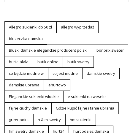
Allegro sukienki do 50 zł
allegro wyprzedaż
bluzeczka damska
Bluzki damskie eleganckie producent polski
bonprix sweter
butik lalala
butik online
butik swetry
co będzie modne w
co jest modne
damskie swetry
damskie ubrania
ehurtowo
Eleganckie sukienki włoskie
e sukienki na wesele
fajne ciuchy damskie
Gdzie kupić fajne i tanie ubrania
greenpoint
h & m swetry
hm sukienki
hm swetry damskie
hurt24
hurt odzież damska