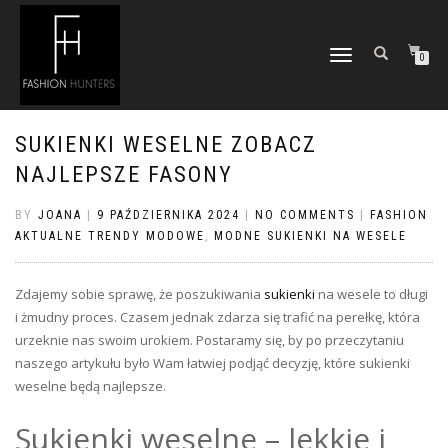
TOGGLE
0
NAVIGATION
SUKIENKI WESELNE ZOBACZ
NAJLEPSZE FASONY
BY
JOANA
|
9 PAŹDZIERNIKA 2024
|
NO COMMENTS
|
FASHION
AKTUALNE TRENDY MODOWE
,
MODNE SUKIENKI NA WESELE
Zdajemy sobie sprawę, że poszukiwania
sukienki
na wesele to długi
i żmudny proces. Czasem jednak zdarza się trafić na perełkę, która
urzeknie nas swoim urokiem. Postaramy się, by po przeczytaniu
naszego artykułu było Wam łatwiej podjąć decyzję, które sukienki
weselne będą najlepsze.
Sukienki weselne – lekkie i