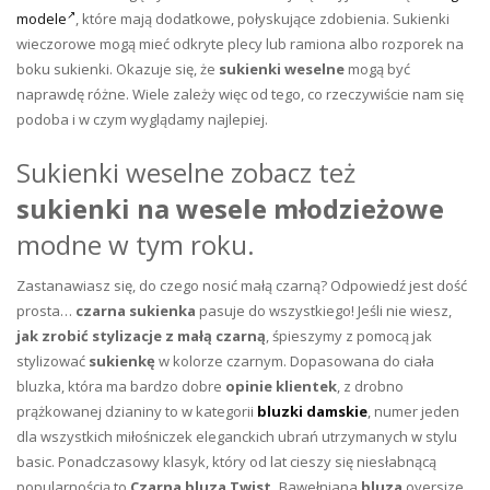
modele
, które mają dodatkowe, połyskujące zdobienia. Sukienki
wieczorowe mogą mieć odkryte plecy lub ramiona albo rozporek na
boku sukienki. Okazuje się, że
sukienki weselne
mogą być
naprawdę różne. Wiele zależy więc od tego, co rzeczywiście nam się
podoba i w czym wyglądamy najlepiej.
Sukienki weselne zobacz też
sukienki na wesele młodzieżowe
modne w tym roku.
Zastanawiasz się, do czego nosić małą czarną? Odpowiedź jest dość
prosta…
czarna sukienka
pasuje do wszystkiego! Jeśli nie wiesz,
jak zrobić stylizacje z małą czarną
, śpieszymy z pomocą jak
stylizować
sukienkę
w kolorze czarnym. Dopasowana do ciała
bluzka, która ma bardzo dobre
opinie klientek
, z drobno
prążkowanej dzianiny to w kategorii
bluzki damskie
, numer jeden
dla wszystkich miłośniczek eleganckich ubrań utrzymanych w stylu
basic. Ponadczasowy klasyk, który od lat cieszy się niesłabnącą
popularnością to
Czarna bluza Twist.
Bawełniana
bluza
oversize