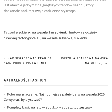
jest obecnie jednym z najgorętszych trendów sezonu, który
doskonale podkręci Twoje codzienne stylizacje.
Tagged
e sukienki na wesele
,
hm sukienki
,
hurtownia odzieży
tureckiej factoryprice.eu
,
na wesele sukienka
,
sukienki
Nawigacja
←
JAK SEGREGOWAĆ PRANIE?
KOSZULA JEANSOWA DAMSKA
NASZ PROSTY PRZEWODNIK
NA WIOSNĘ
→
wpisu
AKTUALNOŚCI FASHION
Kolor ma znaczenie: Najmodniejsze palety barw na wesela 2026.
Co wybrać, by błyszczeć?
Komplety basic na lato w ebutik.pl – zobacz top zestawy