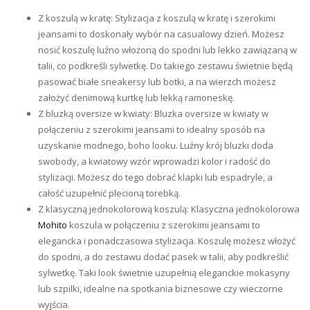
Z koszulą w kratę: Stylizacja z koszulą w kratę i szerokimi
jeansami to doskonały wybór na casualowy dzień. Możesz
nosić koszulę luźno włożoną do spodni lub lekko zawiązaną w
talii, co podkreśli sylwetkę. Do takiego zestawu świetnie będą
pasować białe sneakersy lub botki, a na wierzch możesz
założyć denimową kurtkę lub lekką ramoneskę.
Z bluzką oversize w kwiaty: Bluzka oversize w kwiaty w
połączeniu z szerokimi jeansami to idealny sposób na
uzyskanie modnego, boho looku. Luźny krój bluzki doda
swobody, a kwiatowy wzór wprowadzi kolor i radość do
stylizacji. Możesz do tego dobrać klapki lub espadryle, a
całość uzupełnić plecioną torebką.
Z klasyczną jednokolorową koszulą: Klasyczna jednokolorowa
Mohito
koszula w połączeniu z szerokimi jeansami to
elegancka i ponadczasowa stylizacja. Koszulę możesz włożyć
do spodni, a do zestawu dodać pasek w talii, aby podkreślić
sylwetkę. Taki look świetnie uzupełnią eleganckie mokasyny
lub szpilki, idealne na spotkania biznesowe czy wieczorne
wyjścia.