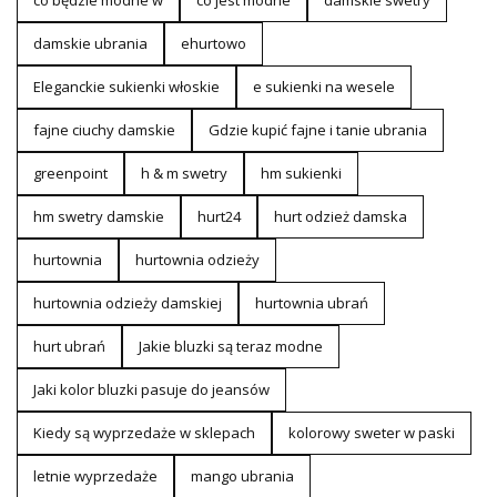
damskie ubrania
ehurtowo
Eleganckie sukienki włoskie
e sukienki na wesele
fajne ciuchy damskie
Gdzie kupić fajne i tanie ubrania
greenpoint
h & m swetry
hm sukienki
hm swetry damskie
hurt24
hurt odzież damska
hurtownia
hurtownia odzieży
hurtownia odzieży damskiej
hurtownia ubrań
hurt ubrań
Jakie bluzki są teraz modne
Jaki kolor bluzki pasuje do jeansów
Kiedy są wyprzedaże w sklepach
kolorowy sweter w paski
letnie wyprzedaże
mango ubrania