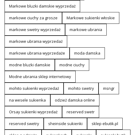
Markowe bluzki damskie wyprzedaż
markowe ciuchy za grosze
Markowe sukienki włoskie
markowe swetry wyprzedaż
markowe ubrania
markowe ubrania wyprzedaż
markowe ubrania wyprzedaże
moda damska
modne bluzki damskie
modne ciuchy
Modne ubrania sklep internetowy
mohito sukienki wyprzedaż
mohito swetry
msngr
na wesele sukienka
odzież damska online
Orsay sukienki wyprzedaż
reserved swetr
reserved swetry
sheinside sukienki
sklep ebutik.pl