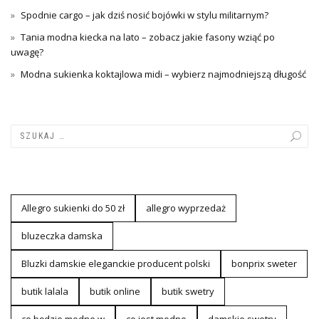
Spodnie cargo – jak dziś nosić bojówki w stylu militarnym?
Tania modna kiecka na lato – zobacz jakie fasony wziąć po
uwagę?
Modna sukienka koktajlowa midi – wybierz najmodniejszą długość
Allegro sukienki do 50 zł
allegro wyprzedaż
bluzeczka damska
Bluzki damskie eleganckie producent polski
bonprix sweter
butik lalala
butik online
butik swetry
co będzie modne w
co jest modne
damskie swetry