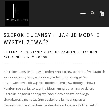
TOGGLE
0
NAVIGATION
SZEROKIE JEANSY – JAK JE MODNIE
WYSTYLIZOWAĆ?
BY
LENA
|
27 WRZEŚNIA 2024
|
NO COMMENTS
|
FASHION
AKTUALNE TRENDY MODOWE
Szerokie damskie jeansy to jeden z najgorętszych trendów ostatnich
sezonów, który łączy w sobie wygodę i modny wygląd. W
przeciwieństwie do wąskich modeli, oferują swobodę ruchów i
komfort noszenia, co czyni je idealnym wyborem na co dzień.
Szerokie nogawki nadają stylizacji nieco nonszalanckiego
charakteru, a jednocześnie doskonale komponują się z
różnorodnymi elementami garderoby – od eleganckich bluzek po