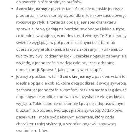
do tworzenia różnorodnych outfitów.
Szerokie jeansy
z przetarciami: Szerokie damskie jeansy z
przetarciami to doskonały wybór dla miłośników casualowego,
rockowego stylu. Przetarcia dodają jeansom charakteru i
sprawiają, że wyglądają na bardziej swobodne i lekko zużyte,
co idealnie wpisuje się w modny trend vintage. Te Zara jeansy
świetnie wyglądają w połączeniu z luźnymi t-shirtami lub
oversize’owymi bluzkami, a także z skórzanymi kurtkami, co
tworzy stylowy, codzienny look. Szerokie nogawki zapewniają
wygodę, a jednocześnie nadają całej stylizacji odrobinę
nonszalancji. Sprawdź, jakie jeansy warto kupić.
Jeansy z paskiem w talii:
Szerokie jeansy
z paskiem w talii to
idealna opcja dla kobiet, które chcą podkreślić swoją sylwetkę,
zachowując jednocześnie komfort. Paskiem można regulować
dopasowanie w talii, co pozwala na uzyskanie eleganckiego
wyglądu. Takie spodnie doskonale łączą się z dopasowanymi
bluzkami lub topami, tworząc zgrabną sylwetkę. Dodatkowo,
pasek w talii może być ciekawym akcentem, który doda
charakteru całej stylizacji, a szerokie nogawki zapewnią
swobodę ruchów.