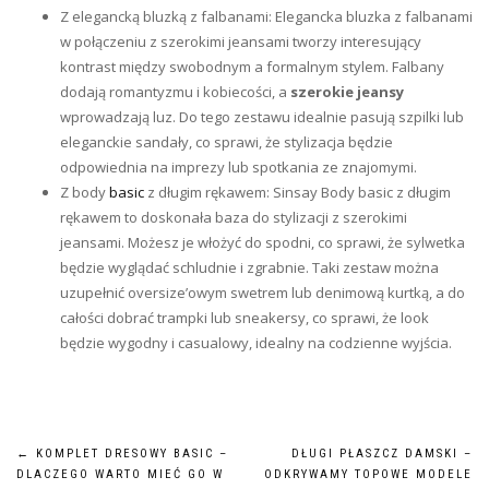
Z elegancką bluzką z falbanami: Elegancka bluzka z falbanami
w połączeniu z szerokimi jeansami tworzy interesujący
kontrast między swobodnym a formalnym stylem. Falbany
dodają romantyzmu i kobiecości, a
szerokie jeansy
wprowadzają luz. Do tego zestawu idealnie pasują szpilki lub
eleganckie sandały, co sprawi, że stylizacja będzie
odpowiednia na imprezy lub spotkania ze znajomymi.
Z body
basic
z długim rękawem: Sinsay Body basic z długim
rękawem to doskonała baza do stylizacji z szerokimi
jeansami. Możesz je włożyć do spodni, co sprawi, że sylwetka
będzie wyglądać schludnie i zgrabnie. Taki zestaw można
uzupełnić oversize’owym swetrem lub denimową kurtką, a do
całości dobrać trampki lub sneakersy, co sprawi, że look
będzie wygodny i casualowy, idealny na codzienne wyjścia.
Nawigacja
←
KOMPLET DRESOWY BASIC –
DŁUGI PŁASZCZ DAMSKI –
DLACZEGO WARTO MIEĆ GO W
ODKRYWAMY TOPOWE MODELE