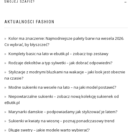
wpisu
SWOJEJ SZAFIE?
→
AKTUALNOŚCI FASHION
Kolor ma znaczenie: Najmodniejsze palety barw na wesela 2026.
Co wybrać, by błyszczeć?
Komplety basic na lato w ebutik.pl – zobacz top zestawy
Rodzaje dekoltów a typ sylwetki – jak dobrać odpowiedni?
Stylizacje z modnymi bluzkami na wakacje – jaki look jest obecnie
na czasie?
Modne sukienki na wesele na lato – na jaki model postawić?
Niepowtarzalne sukienki – zobacz nową kolekcję sukienek od
eButik.pl
Marynarki damskie – podpowiadamy jak stylizować je latem?
Sukienki w kwiaty na wiosnę – poznaj ponadczasowy trend
Długie swetry – jakie modele warto wybierać?