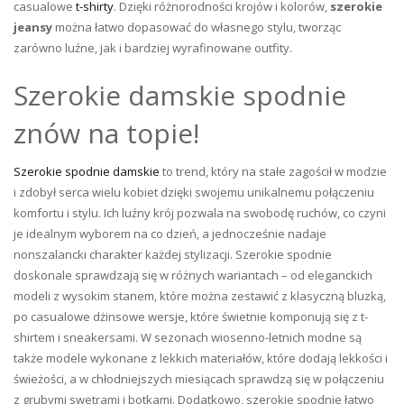
casualowe
t-shirty
. Dzięki różnorodności krojów i kolorów,
szerokie
jeansy
można łatwo dopasować do własnego stylu, tworząc
zarówno luźne, jak i bardziej wyrafinowane outfity.
Szerokie damskie spodnie
znów na topie!
Szerokie spodnie damskie
to trend, który na stałe zagościł w modzie
i zdobył serca wielu kobiet dzięki swojemu unikalnemu połączeniu
komfortu i stylu. Ich luźny krój pozwala na swobodę ruchów, co czyni
je idealnym wyborem na co dzień, a jednocześnie nadaje
nonszalancki charakter każdej stylizacji. Szerokie spodnie
doskonale sprawdzają się w różnych wariantach – od eleganckich
modeli z wysokim stanem, które można zestawić z klasyczną bluzką,
po casualowe dżinsowe wersje, które świetnie komponują się z t-
shirtem i sneakersami. W sezonach wiosenno-letnich modne są
także modele wykonane z lekkich materiałów, które dodają lekkości i
świeżości, a w chłodniejszych miesiącach sprawdzą się w połączeniu
z grubymi swetrami i botkami. Dodatkowo, szerokie spodnie łatwo