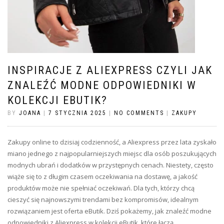
INSPIRACJE Z ALIEXPRESS CZYLI JAK
ZNALEŹĆ MODNE ODPOWIEDNIKI W
KOLEKCJI EBUTIK?
BY
JOANA
|
7 STYCZNIA 2025
|
NO COMMENTS
|
ZAKUPY
Zakupy online to dzisiaj codzienność, a Aliexpress przez lata zyskało
miano jednego z najpopularniejszych miejsc dla osób poszukujących
modnych ubrań i dodatków w przystępnych cenach. Niestety, często
wiąże się to z długim czasem oczekiwania na dostawę, a jakość
produktów może nie spełniać oczekiwań. Dla tych, którzy chcą
cieszyć się najnowszymi trendami bez kompromisów, idealnym
rozwiązaniem jest oferta eButik. Dziś pokażemy, jak znaleźć modne
odpowiedniki z Aliexpress w kolekcji eButik, które łączą …