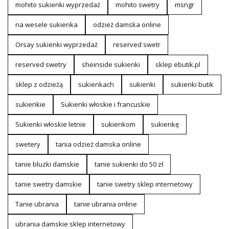
mohito sukienki wyprzedaż
mohito swetry
msngr
na wesele sukienka
odzież damska online
Orsay sukienki wyprzedaż
reserved swetr
reserved swetry
sheinside sukienki
sklep ebutik.pl
sklep z odzieżą
sukienkach
sukienki
sukienki butik
sukienkie
Sukienki włoskie i francuskie
Sukienki włoskie letnie
sukienkom
sukienkę
swetery
tania odzież damska online
tanie bluzki damskie
tanie sukienki do 50 zł
tanie swetry damskie
tanie swetry sklep internetowy
Tanie ubrania
tanie ubrania online
ubrania damskie sklep internetowy