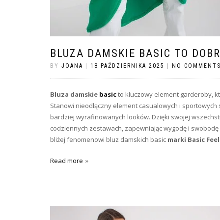
BLUZA DAMSKIE BASIC TO DOB
BY
JOANA
|
18 PAŹDZIERNIKA 2025
|
NO COMMENT
Bluza damskie
basic
to kluczowy element garderoby, któ
Stanowi nieodłączny element casualowych i sportowych s
bardziej wyrafinowanych looków. Dzięki swojej wszechst
codziennych zestawach, zapewniając wygodę i swobodę ru
bliżej fenomenowi bluz damskich basic
marki Basic Fee
Read more