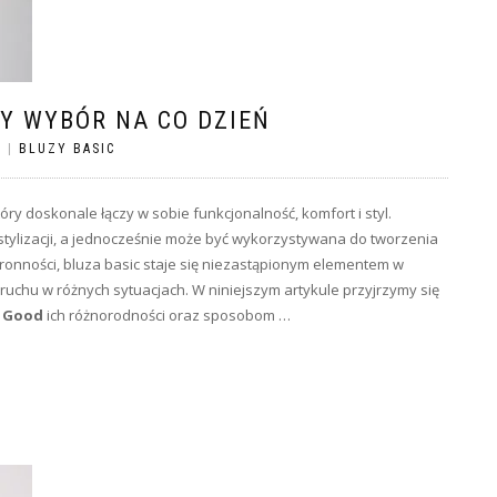
RY WYBÓR NA CO DZIEŃ
S
|
BLUZY BASIC
ry doskonale łączy w sobie funkcjonalność, komfort i styl.
tylizacji, a jednocześnie może być wykorzystywana do tworzenia
ronności, bluza basic staje się niezastąpionym elementem w
chu w różnych sytuacjach. W niniejszym artykule przyjrzymy się
l Good
ich różnorodności oraz sposobom …