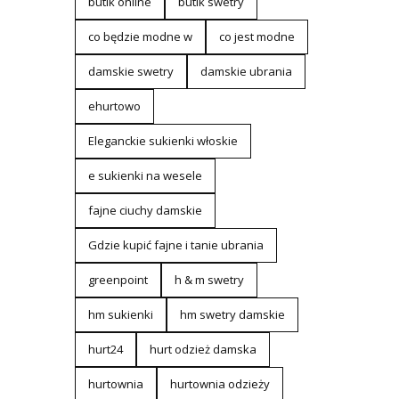
butik online
butik swetry
co będzie modne w
co jest modne
damskie swetry
damskie ubrania
ehurtowo
Eleganckie sukienki włoskie
e sukienki na wesele
fajne ciuchy damskie
Gdzie kupić fajne i tanie ubrania
greenpoint
h & m swetry
hm sukienki
hm swetry damskie
hurt24
hurt odzież damska
hurtownia
hurtownia odzieży