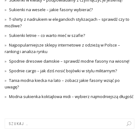
Sukienki w kwiaty – podpowiadamy z czym łączyć je jesienią?
Sukienki na wesele – jakie fasony wybierać?
T-shirty z nadrukiem w eleganckich stylizacjach – sprawdź czy to
możliwe?
Sukienki letnie – co warto mieć w szafie?
Najpopularniejsze sklepy internetowe z odzieżą w Polsce –
ranking i analiza rynku
Spodnie dresowe damskie – sprawdź modne fasony na wiosnę!
Spodnie cargo – jak dziś nosić bojówki w stylu militarnym?
Tania modna kiecka na lato – zobacz jakie fasony wziąć po
uwagę?
Modna sukienka koktajlowa midi – wybierz najmodniejszą długość