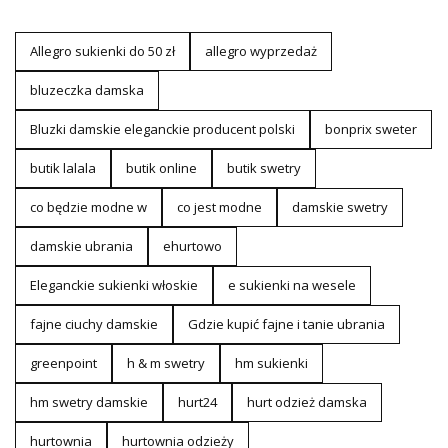
Allegro sukienki do 50 zł
allegro wyprzedaż
bluzeczka damska
Bluzki damskie eleganckie producent polski
bonprix sweter
butik lalala
butik online
butik swetry
co będzie modne w
co jest modne
damskie swetry
damskie ubrania
ehurtowo
Eleganckie sukienki włoskie
e sukienki na wesele
fajne ciuchy damskie
Gdzie kupić fajne i tanie ubrania
greenpoint
h & m swetry
hm sukienki
hm swetry damskie
hurt24
hurt odzież damska
hurtownia
hurtownia odzieży