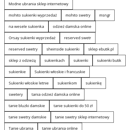
Modne ubrania sklep internetowy
mohito sukienki wyprzedaż
mohito swetry
msngr
na wesele sukienka
odzież damska online
Orsay sukienki wyprzedaż
reserved swetr
reserved swetry
sheinside sukienki
sklep ebutik.pl
sklep z odzieżą
sukienkach
sukienki
sukienki butik
sukienkie
Sukienki włoskie i francuskie
Sukienki włoskie letnie
sukienkom
sukienkę
swetery
tania odzież damska online
tanie bluzki damskie
tanie sukienki do 50 zł
tanie swetry damskie
tanie swetry sklep internetowy
Tanie ubrania
tanie ubrania online