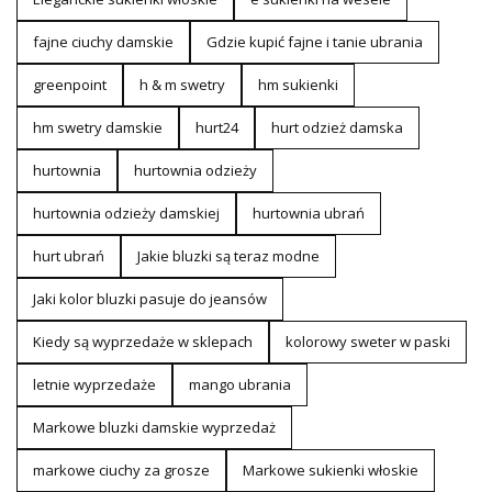
fajne ciuchy damskie
Gdzie kupić fajne i tanie ubrania
greenpoint
h & m swetry
hm sukienki
hm swetry damskie
hurt24
hurt odzież damska
hurtownia
hurtownia odzieży
hurtownia odzieży damskiej
hurtownia ubrań
hurt ubrań
Jakie bluzki są teraz modne
Jaki kolor bluzki pasuje do jeansów
Kiedy są wyprzedaże w sklepach
kolorowy sweter w paski
letnie wyprzedaże
mango ubrania
Markowe bluzki damskie wyprzedaż
markowe ciuchy za grosze
Markowe sukienki włoskie