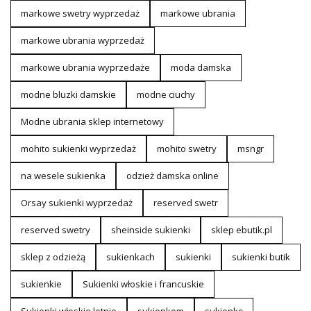
markowe swetry wyprzedaż
markowe ubrania
markowe ubrania wyprzedaż
markowe ubrania wyprzedaże
moda damska
modne bluzki damskie
modne ciuchy
Modne ubrania sklep internetowy
mohito sukienki wyprzedaż
mohito swetry
msngr
na wesele sukienka
odzież damska online
Orsay sukienki wyprzedaż
reserved swetr
reserved swetry
sheinside sukienki
sklep ebutik.pl
sklep z odzieżą
sukienkach
sukienki
sukienki butik
sukienkie
Sukienki włoskie i francuskie
Sukienki włoskie letnie
sukienkom
sukienkę