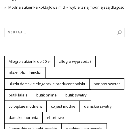
Modna sukienka koktajlowa midi – wybierz najmodniejszą długość
Allegro sukienki do 50 zł
allegro wyprzedaż
bluzeczka damska
Bluzki damskie eleganckie producent polski
bonprix sweter
butik lalala
butik online
butik swetry
co będzie modne w
co jest modne
damskie swetry
damskie ubrania
ehurtowo
Eleganckie sukienki włoskie
e sukienki na wesele