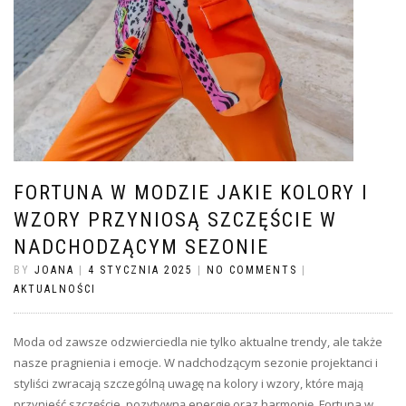
FORTUNA W MODZIE JAKIE KOLORY I
WZORY PRZYNIOSĄ SZCZĘŚCIE W
NADCHODZĄCYM SEZONIE
BY
JOANA
|
4 STYCZNIA 2025
|
NO COMMENTS
|
AKTUALNOŚCI
Moda od zawsze odzwierciedla nie tylko aktualne trendy, ale także
nasze pragnienia i emocje. W nadchodzącym sezonie projektanci i
styliści zwracają szczególną uwagę na kolory i wzory, które mają
przynieść szczęście, pozytywną energię oraz harmonię. Fortuna w