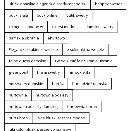
Bluzki damskie eleganckie producent polski
bonprix sweter
butik lalala
butik online
butik swetry
co będzie modne w
co jest modne
damskie swetry
damskie ubrania
ehurtowo
Eleganckie sukienki włoskie
e sukienki na wesele
fajne ciuchy damskie
Gdzie kupić fajne i tanie ubrania
greenpoint
h & m swetry
hm sukienki
hm swetry damskie
hurt24
hurt odzież damska
hurtownia
hurtownia odzieży
hurtownia odzieży damskiej
hurtownia ubrań
hurt ubrań
Jakie bluzki są teraz modne
Jaki kolor bluzki pasuje do jeansów