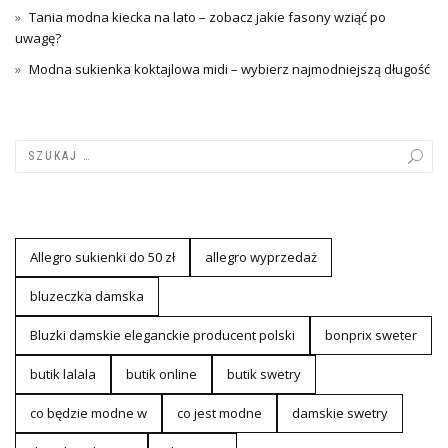
Tania modna kiecka na lato – zobacz jakie fasony wziąć po
uwagę?
Modna sukienka koktajlowa midi – wybierz najmodniejszą długość
Allegro sukienki do 50 zł
allegro wyprzedaż
bluzeczka damska
Bluzki damskie eleganckie producent polski
bonprix sweter
butik lalala
butik online
butik swetry
co będzie modne w
co jest modne
damskie swetry