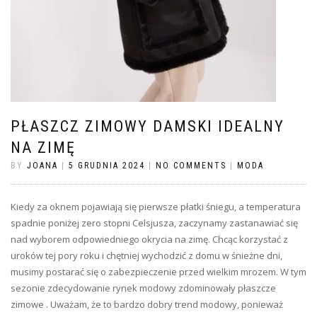
PŁASZCZ ZIMOWY DAMSKI IDEALNY
NA ZIMĘ
BY
JOANA
|
5 GRUDNIA 2024
|
NO COMMENTS
|
MODA
Kiedy za oknem pojawiają się pierwsze płatki śniegu, a temperatura
spadnie poniżej zero stopni Celsjusza, zaczynamy zastanawiać się
nad wyborem odpowiedniego okrycia na zimę. Chcąc korzystać z
uroków tej pory roku i chętniej wychodzić z domu w śnieżne dni,
musimy postarać się o zabezpieczenie przed wielkim mrozem. W tym
sezonie zdecydowanie rynek modowy zdominowały płaszcze
zimowe . Uważam, że to bardzo dobry trend modowy, ponieważ