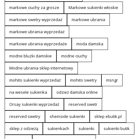
markowe ciuchy za grosze
Markowe sukienki włoskie
markowe swetry wyprzedaż
markowe ubrania
markowe ubrania wyprzedaż
markowe ubrania wyprzedaże
moda damska
modne bluzki damskie
modne ciuchy
Modne ubrania sklep internetowy
mohito sukienki wyprzedaż
mohito swetry
msngr
na wesele sukienka
odzież damska online
Orsay sukienki wyprzedaż
reserved swetr
reserved swetry
sheinside sukienki
sklep ebutik.pl
sklep z odzieżą
sukienkach
sukienki
sukienki butik