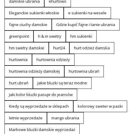
damskie ubrania
ehurtowo
Eleganckie sukienki włoskie
e sukienki na wesele
fajne ciuchy damskie
Gdzie kupić fajne i tanie ubrania
greenpoint
h & m swetry
hm sukienki
hm swetry damskie
hurt24
hurt odzież damska
hurtownia
hurtownia odzieży
hurtownia odzieży damskiej
hurtownia ubrań
hurt ubrań
Jakie bluzki są teraz modne
Jaki kolor bluzki pasuje do jeansów
Kiedy są wyprzedaże w sklepach
kolorowy sweter w paski
letnie wyprzedaże
mango ubrania
Markowe bluzki damskie wyprzedaż