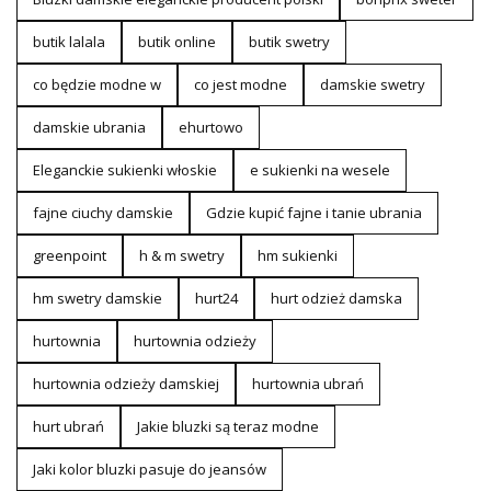
butik lalala
butik online
butik swetry
co będzie modne w
co jest modne
damskie swetry
damskie ubrania
ehurtowo
Eleganckie sukienki włoskie
e sukienki na wesele
fajne ciuchy damskie
Gdzie kupić fajne i tanie ubrania
greenpoint
h & m swetry
hm sukienki
hm swetry damskie
hurt24
hurt odzież damska
hurtownia
hurtownia odzieży
hurtownia odzieży damskiej
hurtownia ubrań
hurt ubrań
Jakie bluzki są teraz modne
Jaki kolor bluzki pasuje do jeansów