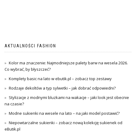
AKTUALNOŚCI FASHION
Kolor ma znaczenie: Najmodniejsze palety barw na wesela 2026.
Co wybrać, by błyszczeć?
Komplety basic na lato w ebutik.pl – zobacz top zestawy
Rodzaje dekoltów a typ sylwetki – jak dobrać odpowiedni?
Stylizacje z modnymi bluzkami na wakacje – jaki look jest obecnie
na czasie?
Modne sukienki na wesele na lato – na jaki model postawić?
Niepowtarzalne sukienki – zobacz nową kolekcję sukienek od
eButik.pl