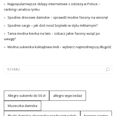
Najpopularniejsze sklepy internetowe z odzieżą w Polsce –
ranking i analiza rynku
Spodnie dresowe damskie – sprawdź modne fasony na wiosnę!
Spodnie cargo – jak dziś nosić bojówki w stylu militarnym?
Tania modna kiecka na lato – zobacz jakie fasony wziąć po
uwagę?
Modna sukienka koktajlowa midi – wybierz najmodniejszą długość
Allegro sukienki do 50 zł
allegro wyprzedaż
bluzeczka damska
Bluzki damskie eleganckie producent polski
bonprix sweter