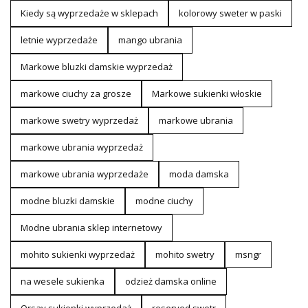
Kiedy są wyprzedaże w sklepach
kolorowy sweter w paski
letnie wyprzedaże
mango ubrania
Markowe bluzki damskie wyprzedaż
markowe ciuchy za grosze
Markowe sukienki włoskie
markowe swetry wyprzedaż
markowe ubrania
markowe ubrania wyprzedaż
markowe ubrania wyprzedaże
moda damska
modne bluzki damskie
modne ciuchy
Modne ubrania sklep internetowy
mohito sukienki wyprzedaż
mohito swetry
msngr
na wesele sukienka
odzież damska online
Orsay sukienki wyprzedaż
reserved swetr