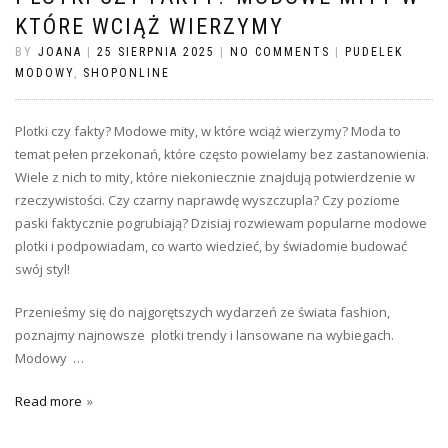
KTÓRE WCIĄŻ WIERZYMY
BY
JOANA
|
25 SIERPNIA 2025
|
NO COMMENTS
|
PUDELEK
MODOWY
,
SHOPONLINE
Plotki czy fakty? Modowe mity, w które wciąż wierzymy? Moda to
temat pełen przekonań, które często powielamy bez zastanowienia.
Wiele z nich to mity, które niekoniecznie znajdują potwierdzenie w
rzeczywistości. Czy czarny naprawdę wyszczupla? Czy poziome
paski faktycznie pogrubiają? Dzisiaj rozwiewam popularne modowe
plotki i podpowiadam, co warto wiedzieć, by świadomie budować
swój styl!
Przenieśmy się do najgorętszych wydarzeń ze świata fashion,
poznajmy najnowsze plotki trendy i lansowane na wybiegach.
Modowy …
Read more