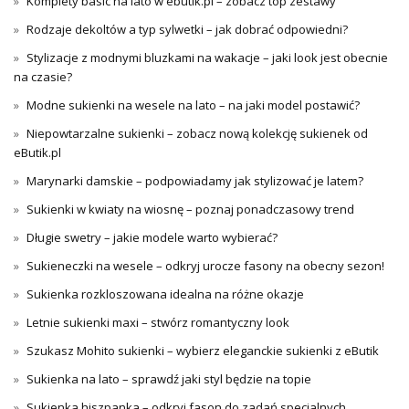
Komplety basic na lato w ebutik.pl – zobacz top zestawy
Rodzaje dekoltów a typ sylwetki – jak dobrać odpowiedni?
Stylizacje z modnymi bluzkami na wakacje – jaki look jest obecnie
na czasie?
Modne sukienki na wesele na lato – na jaki model postawić?
Niepowtarzalne sukienki – zobacz nową kolekcję sukienek od
eButik.pl
Marynarki damskie – podpowiadamy jak stylizować je latem?
Sukienki w kwiaty na wiosnę – poznaj ponadczasowy trend
Długie swetry – jakie modele warto wybierać?
Sukieneczki na wesele – odkryj urocze fasony na obecny sezon!
Sukienka rozkloszowana idealna na różne okazje
Letnie sukienki maxi – stwórz romantyczny look
Szukasz Mohito sukienki – wybierz eleganckie sukienki z eButik
Sukienka na lato – sprawdź jaki styl będzie na topie
Sukienka hiszpanka – odkryj fason do zadań specjalnych