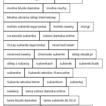
modne bluzki damskie
modne ciuchy
Modne ubrania sklep internetowy
mohito sukienki wyprzedaż
mohito swetry
msngr
na wesele sukienka
odzież damska online
Orsay sukienki wyprzedaż
reserved swetr
reserved swetry
sheinside sukienki
sklep ebutik.pl
sklep z odzieżą
sukienkach
sukienki
sukienki butik
sukienkie
Sukienki włoskie i francuskie
Sukienki włoskie letnie
sukienkom
sukienkę
swetery
tania odzież damska online
tanie bluzki damskie
tanie sukienki do 50 zł