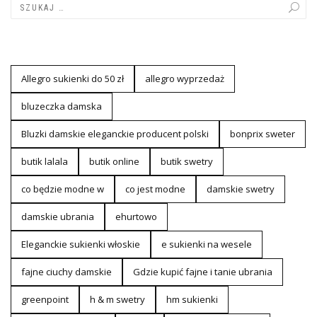
Allegro sukienki do 50 zł
allegro wyprzedaż
bluzeczka damska
Bluzki damskie eleganckie producent polski
bonprix sweter
butik lalala
butik online
butik swetry
co będzie modne w
co jest modne
damskie swetry
damskie ubrania
ehurtowo
Eleganckie sukienki włoskie
e sukienki na wesele
fajne ciuchy damskie
Gdzie kupić fajne i tanie ubrania
greenpoint
h & m swetry
hm sukienki