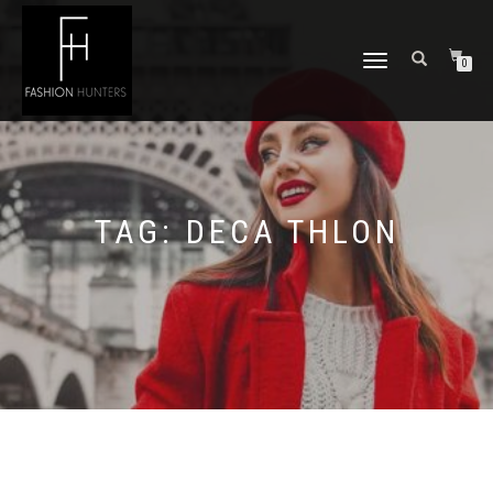
TOGGLE
0
NAVIGATION
TAG:
DECA THLON