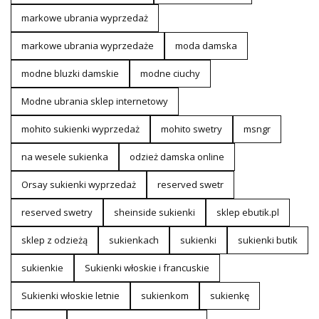
markowe ubrania wyprzedaż
markowe ubrania wyprzedaże
moda damska
modne bluzki damskie
modne ciuchy
Modne ubrania sklep internetowy
mohito sukienki wyprzedaż
mohito swetry
msngr
na wesele sukienka
odzież damska online
Orsay sukienki wyprzedaż
reserved swetr
reserved swetry
sheinside sukienki
sklep ebutik.pl
sklep z odzieżą
sukienkach
sukienki
sukienki butik
sukienkie
Sukienki włoskie i francuskie
Sukienki włoskie letnie
sukienkom
sukienkę