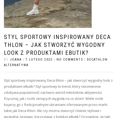
STYL SPORTOWY INSPIROWANY DECA
THLON – JAK STWORZYĆ WYGODNY
LOOK Z PRODUKTAMI EBUTIK?
BY
JOANA
|
7 LUTEGO 2025
|
NO COMMENTS
|
DECATHLON
ALTERNATYWA
Styl sportowy inspirowany Deca thlon – jak stworzyć wygodny look z
produktami eButik? Styl sportowy to trend, który niezmiennie
zdobywa popularność zarówno wśród miłośników aktywności
fizycznej, jak i osób ceniących wygodę na co dzień. Wiele osób
kojarzy go z funkcjonalnymi ubraniami oferowanymi przez marki
takie jak Deca thlon. Ale czy można stworzyć równie stylowe i
wygodne zestawy, korzystając z kolekcji eButik? Oczywiście, że tak!