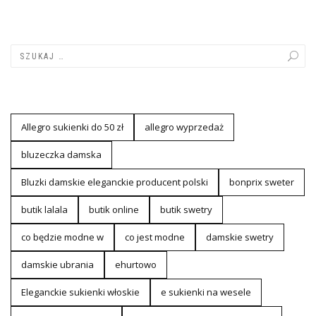
Allegro sukienki do 50 zł
allegro wyprzedaż
bluzeczka damska
Bluzki damskie eleganckie producent polski
bonprix sweter
butik lalala
butik online
butik swetry
co będzie modne w
co jest modne
damskie swetry
damskie ubrania
ehurtowo
Eleganckie sukienki włoskie
e sukienki na wesele