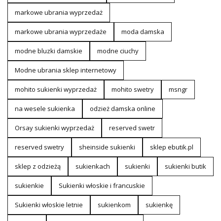
markowe ubrania wyprzedaż
markowe ubrania wyprzedaże
moda damska
modne bluzki damskie
modne ciuchy
Modne ubrania sklep internetowy
mohito sukienki wyprzedaż
mohito swetry
msngr
na wesele sukienka
odzież damska online
Orsay sukienki wyprzedaż
reserved swetr
reserved swetry
sheinside sukienki
sklep ebutik.pl
sklep z odzieżą
sukienkach
sukienki
sukienki butik
sukienkie
Sukienki włoskie i francuskie
Sukienki włoskie letnie
sukienkom
sukienkę