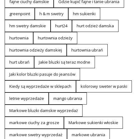
fajne ciuchy damskie
Gdzie kupić fajne i tanie ubrania
greenpoint
h & m swetry
hm sukienki
hm swetry damskie
hurt24
hurt odzież damska
hurtownia
hurtownia odzieży
hurtownia odzieży damskiej
hurtownia ubrań
hurt ubrań
Jakie bluzki są teraz modne
Jaki kolor bluzki pasuje do jeansów
Kiedy są wyprzedaże w sklepach
kolorowy sweter w paski
letnie wyprzedaże
mango ubrania
Markowe bluzki damskie wyprzedaż
markowe ciuchy za grosze
Markowe sukienki włoskie
markowe swetry wyprzedaż
markowe ubrania