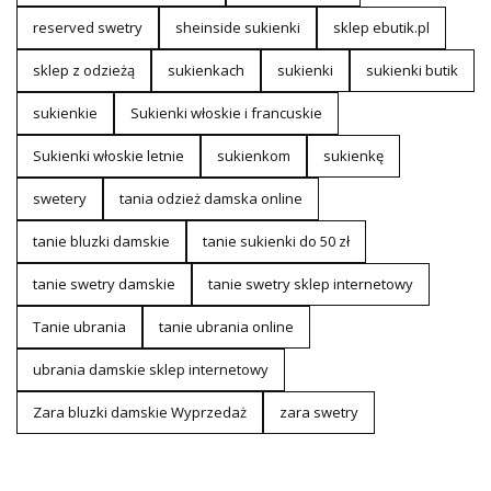
reserved swetry
sheinside sukienki
sklep ebutik.pl
sklep z odzieżą
sukienkach
sukienki
sukienki butik
sukienkie
Sukienki włoskie i francuskie
Sukienki włoskie letnie
sukienkom
sukienkę
swetery
tania odzież damska online
tanie bluzki damskie
tanie sukienki do 50 zł
tanie swetry damskie
tanie swetry sklep internetowy
Tanie ubrania
tanie ubrania online
ubrania damskie sklep internetowy
Zara bluzki damskie Wyprzedaż
zara swetry