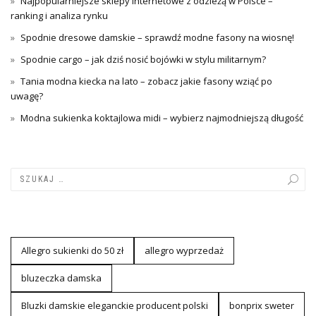
Najpopularniejsze sklepy internetowe z odzieżą w Polsce –
ranking i analiza rynku
Spodnie dresowe damskie – sprawdź modne fasony na wiosnę!
Spodnie cargo – jak dziś nosić bojówki w stylu militarnym?
Tania modna kiecka na lato – zobacz jakie fasony wziąć po
uwagę?
Modna sukienka koktajlowa midi – wybierz najmodniejszą długość
Allegro sukienki do 50 zł
allegro wyprzedaż
bluzeczka damska
Bluzki damskie eleganckie producent polski
bonprix sweter