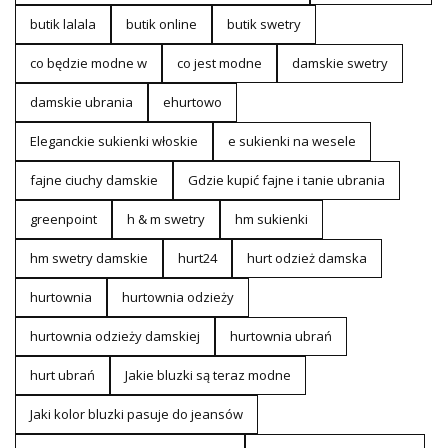
butik lalala
butik online
butik swetry
co będzie modne w
co jest modne
damskie swetry
damskie ubrania
ehurtowo
Eleganckie sukienki włoskie
e sukienki na wesele
fajne ciuchy damskie
Gdzie kupić fajne i tanie ubrania
greenpoint
h & m swetry
hm sukienki
hm swetry damskie
hurt24
hurt odzież damska
hurtownia
hurtownia odzieży
hurtownia odzieży damskiej
hurtownia ubrań
hurt ubrań
Jakie bluzki są teraz modne
Jaki kolor bluzki pasuje do jeansów