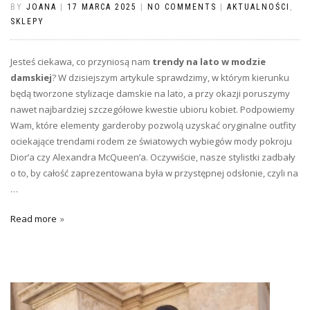
BY
JOANA
|
17 MARCA 2025
|
NO COMMENTS
|
AKTUALNOŚCI
,
SKLEPY
Jesteś ciekawa, co przyniosą nam
trendy na lato
w modzie
damskiej
? W dzisiejszym artykule sprawdzimy, w którym kierunku
będą tworzone stylizacje damskie na lato, a przy okazji poruszymy
nawet najbardziej szczegółowe kwestie ubioru kobiet. Podpowiemy
Wam, które elementy garderoby pozwolą uzyskać oryginalne outfity
ociekające trendami rodem ze światowych wybiegów mody pokroju
Dior’a czy Alexandra McQueen’a. Oczywiście, nasze stylistki zadbały
o to, by całość zaprezentowana była w przystępnej odsłonie, czyli na
…
Read more