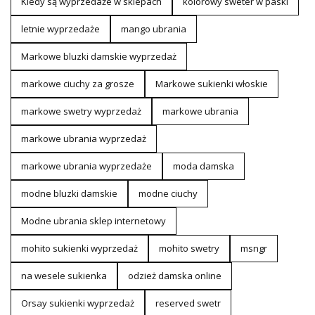
Kiedy są wyprzedaże w sklepach
kolorowy sweter w paski
letnie wyprzedaże
mango ubrania
Markowe bluzki damskie wyprzedaż
markowe ciuchy za grosze
Markowe sukienki włoskie
markowe swetry wyprzedaż
markowe ubrania
markowe ubrania wyprzedaż
markowe ubrania wyprzedaże
moda damska
modne bluzki damskie
modne ciuchy
Modne ubrania sklep internetowy
mohito sukienki wyprzedaż
mohito swetry
msngr
na wesele sukienka
odzież damska online
Orsay sukienki wyprzedaż
reserved swetr