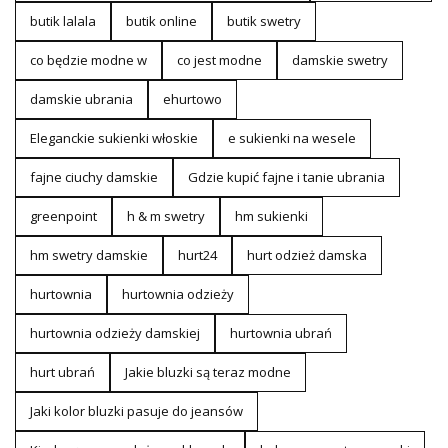
butik lalala
butik online
butik swetry
co będzie modne w
co jest modne
damskie swetry
damskie ubrania
ehurtowo
Eleganckie sukienki włoskie
e sukienki na wesele
fajne ciuchy damskie
Gdzie kupić fajne i tanie ubrania
greenpoint
h & m swetry
hm sukienki
hm swetry damskie
hurt24
hurt odzież damska
hurtownia
hurtownia odzieży
hurtownia odzieży damskiej
hurtownia ubrań
hurt ubrań
Jakie bluzki są teraz modne
Jaki kolor bluzki pasuje do jeansów