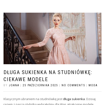
DŁUGA SUKIENKA NA STUDNIÓWKĘ:
CIEKAWE MODELE
BY
JOANA
|
25 PAŹDZIERNIKA 2025
|
NO COMMENTS
|
MODA
Klasycznym ubraniem na studniówkę jest
długa sukienka
. Dzisiaj
razem z naszą stylistką wybrałyśmy dla Was atrakcyjne modele,