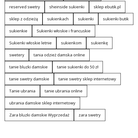
reserved swetry
sheinside sukienki
sklep ebutik.pl
sklep z odzieżą
sukienkach
sukienki
sukienki butik
sukienkie
Sukienki włoskie i francuskie
Sukienki włoskie letnie
sukienkom
sukienkę
swetery
tania odzież damska online
tanie bluzki damskie
tanie sukienki do 50 zł
tanie swetry damskie
tanie swetry sklep internetowy
Tanie ubrania
tanie ubrania online
ubrania damskie sklep internetowy
Zara bluzki damskie Wyprzedaż
zara swetry