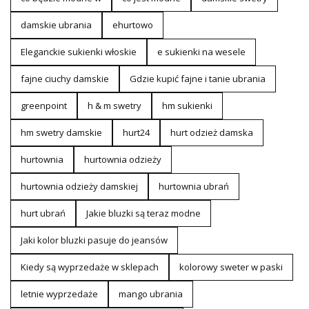
damskie ubrania
ehurtowo
Eleganckie sukienki włoskie
e sukienki na wesele
fajne ciuchy damskie
Gdzie kupić fajne i tanie ubrania
greenpoint
h & m swetry
hm sukienki
hm swetry damskie
hurt24
hurt odzież damska
hurtownia
hurtownia odzieży
hurtownia odzieży damskiej
hurtownia ubrań
hurt ubrań
Jakie bluzki są teraz modne
Jaki kolor bluzki pasuje do jeansów
Kiedy są wyprzedaże w sklepach
kolorowy sweter w paski
letnie wyprzedaże
mango ubrania