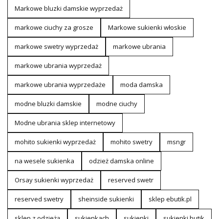
Markowe bluzki damskie wyprzedaż
markowe ciuchy za grosze
Markowe sukienki włoskie
markowe swetry wyprzedaż
markowe ubrania
markowe ubrania wyprzedaż
markowe ubrania wyprzedaże
moda damska
modne bluzki damskie
modne ciuchy
Modne ubrania sklep internetowy
mohito sukienki wyprzedaż
mohito swetry
msngr
na wesele sukienka
odzież damska online
Orsay sukienki wyprzedaż
reserved swetr
reserved swetry
sheinside sukienki
sklep ebutik.pl
sklep z odzieżą
sukienkach
sukienki
sukienki butik