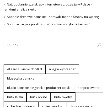
Najpopularniejsze sklepy internetowe z odzieżą w Polsce –
ranking i analiza rynku
Spodnie dresowe damskie – sprawdź modne fasony na wiosnę!
Spodnie cargo – jak dziś nosić bojówki w stylu militarnym?
Allegro sukienki do 50 zł
allegro wyprzedaż
bluzeczka damska
Bluzki damskie eleganckie producent polski
bonprix sweter
butik lalala
butik online
butik swetry
co będzie modne w
co jest modne
damskie swetry