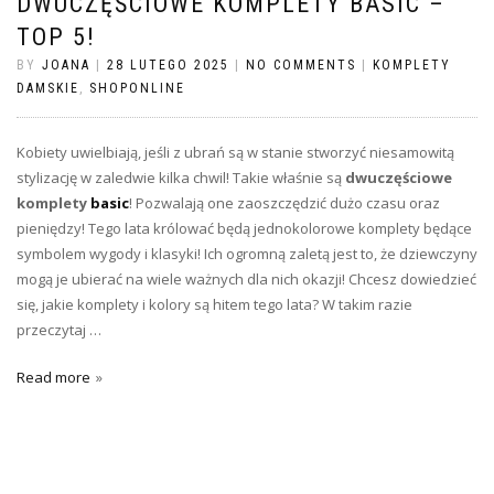
DWUCZĘŚCIOWE KOMPLETY BASIC –
TOP 5!
BY
JOANA
|
28 LUTEGO 2025
|
NO COMMENTS
|
KOMPLETY
DAMSKIE
,
SHOPONLINE
Kobiety uwielbiają, jeśli z ubrań są w stanie stworzyć niesamowitą
stylizację w zaledwie kilka chwil! Takie właśnie są
dwuczęściowe
komplety
basic
! Pozwalają one zaoszczędzić dużo czasu oraz
pieniędzy! Tego lata królować będą jednokolorowe komplety będące
symbolem wygody i klasyki! Ich ogromną zaletą jest to, że dziewczyny
mogą je ubierać na wiele ważnych dla nich okazji! Chcesz dowiedzieć
się, jakie komplety i kolory są hitem tego lata? W takim razie
przeczytaj
…
Read more