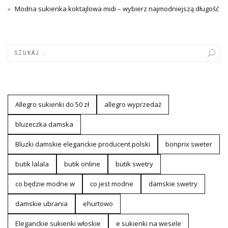
Modna sukienka koktajlowa midi – wybierz najmodniejszą długość
Allegro sukienki do 50 zł
allegro wyprzedaż
bluzeczka damska
Bluzki damskie eleganckie producent polski
bonprix sweter
butik lalala
butik online
butik swetry
co będzie modne w
co jest modne
damskie swetry
damskie ubrania
ehurtowo
Eleganckie sukienki włoskie
e sukienki na wesele