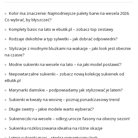
Kolor ma znaczenie: Najmodniejsze palety barw na wesela 2026.
Co wybrać, by błyszczeć?
Komplety basic na lato w ebutik.pl – zobacz top zestawy
Rodzaje dekoltów a typ sylwetki – jak dobrać odpowiedni?
Stylizacje z modnymi bluzkami na wakacje – jaki look jest obecnie
na czasie?
Modne sukienki na wesele na lato – na jaki model postawić?
Niepowtarzalne sukienki – zobacz nową kolekcję sukienek od
eButik.pl
Marynarki damskie – podpowiadamy jak stylizować je latem?
Sukienki w kwiaty na wiosnę – poznaj ponadczasowy trend
Długie swetry – jakie modele warto wybierać?
Sukieneczki na wesele – odkryj urocze fasony na obecny sezon!
Sukienka rozkloszowana idealna na różne okazje
Letnie sukienki maxi – stwórz romantyczny look