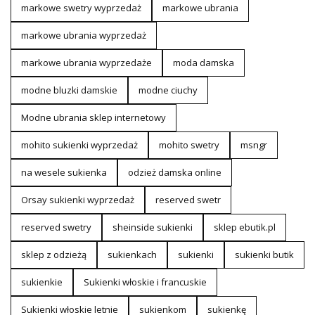
markowe swetry wyprzedaż
markowe ubrania
markowe ubrania wyprzedaż
markowe ubrania wyprzedaże
moda damska
modne bluzki damskie
modne ciuchy
Modne ubrania sklep internetowy
mohito sukienki wyprzedaż
mohito swetry
msngr
na wesele sukienka
odzież damska online
Orsay sukienki wyprzedaż
reserved swetr
reserved swetry
sheinside sukienki
sklep ebutik.pl
sklep z odzieżą
sukienkach
sukienki
sukienki butik
sukienkie
Sukienki włoskie i francuskie
Sukienki włoskie letnie
sukienkom
sukienkę