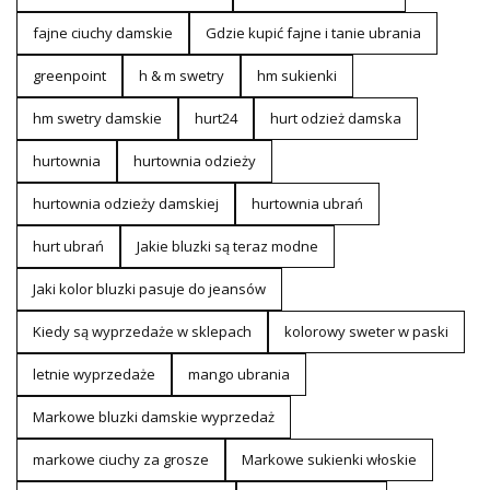
fajne ciuchy damskie
Gdzie kupić fajne i tanie ubrania
greenpoint
h & m swetry
hm sukienki
hm swetry damskie
hurt24
hurt odzież damska
hurtownia
hurtownia odzieży
hurtownia odzieży damskiej
hurtownia ubrań
hurt ubrań
Jakie bluzki są teraz modne
Jaki kolor bluzki pasuje do jeansów
Kiedy są wyprzedaże w sklepach
kolorowy sweter w paski
letnie wyprzedaże
mango ubrania
Markowe bluzki damskie wyprzedaż
markowe ciuchy za grosze
Markowe sukienki włoskie