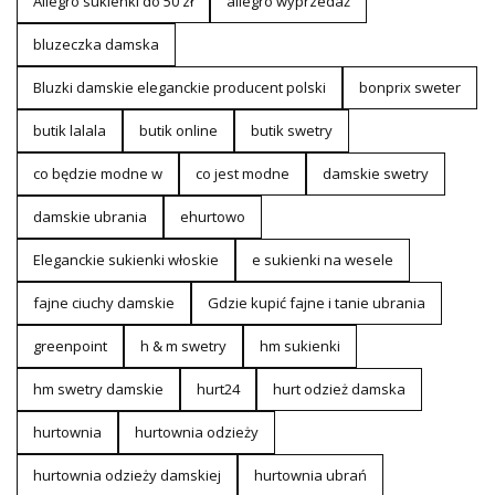
Allegro sukienki do 50 zł
allegro wyprzedaż
bluzeczka damska
Bluzki damskie eleganckie producent polski
bonprix sweter
butik lalala
butik online
butik swetry
co będzie modne w
co jest modne
damskie swetry
damskie ubrania
ehurtowo
Eleganckie sukienki włoskie
e sukienki na wesele
fajne ciuchy damskie
Gdzie kupić fajne i tanie ubrania
greenpoint
h & m swetry
hm sukienki
hm swetry damskie
hurt24
hurt odzież damska
hurtownia
hurtownia odzieży
hurtownia odzieży damskiej
hurtownia ubrań