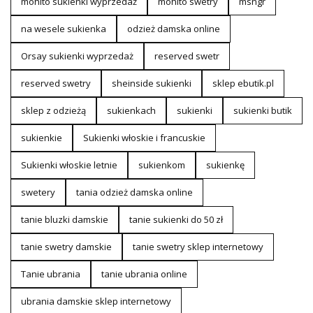
mohito sukienki wyprzedaż
mohito swetry
msngr
na wesele sukienka
odzież damska online
Orsay sukienki wyprzedaż
reserved swetr
reserved swetry
sheinside sukienki
sklep ebutik.pl
sklep z odzieżą
sukienkach
sukienki
sukienki butik
sukienkie
Sukienki włoskie i francuskie
Sukienki włoskie letnie
sukienkom
sukienkę
swetery
tania odzież damska online
tanie bluzki damskie
tanie sukienki do 50 zł
tanie swetry damskie
tanie swetry sklep internetowy
Tanie ubrania
tanie ubrania online
ubrania damskie sklep internetowy