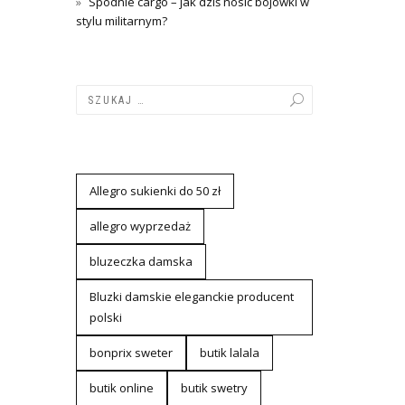
Spodnie cargo – jak dziś nosić bojówki w
stylu militarnym?
Allegro sukienki do 50 zł
allegro wyprzedaż
bluzeczka damska
Bluzki damskie eleganckie producent
polski
bonprix sweter
butik lalala
butik online
butik swetry