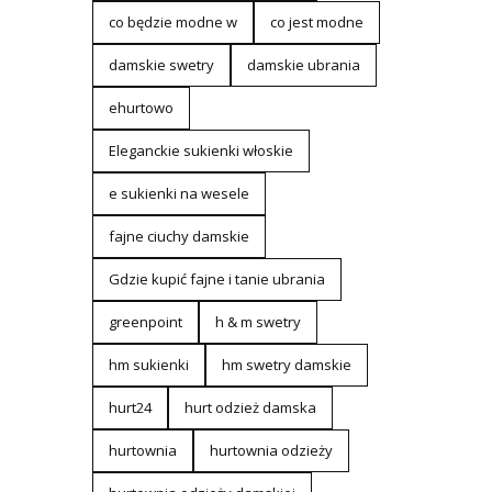
co będzie modne w
co jest modne
damskie swetry
damskie ubrania
ehurtowo
Eleganckie sukienki włoskie
e sukienki na wesele
fajne ciuchy damskie
Gdzie kupić fajne i tanie ubrania
greenpoint
h & m swetry
hm sukienki
hm swetry damskie
hurt24
hurt odzież damska
hurtownia
hurtownia odzieży