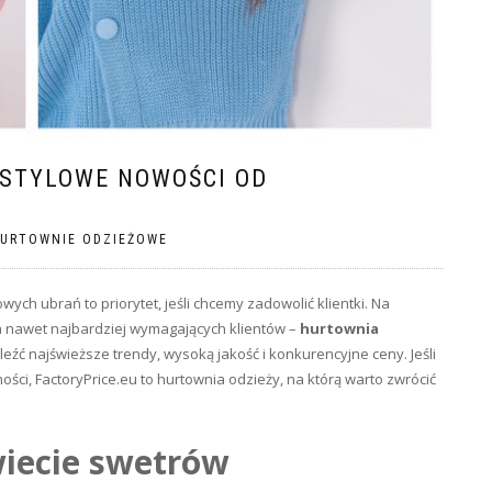
STYLOWE NOWOŚCI OD
URTOWNIE ODZIEŻOWE
ych ubrań to priorytet, jeśli chcemy zadowolić klientki. Na
nia nawet najbardziej wymagających klientów –
hurtownia
leźć najświeższe trendy, wysoką jakość i konkurencyjne ceny. Jeśli
ści, FactoryPrice.eu to
hurtownia odzieży
, na którą warto zwrócić
iecie swetrów