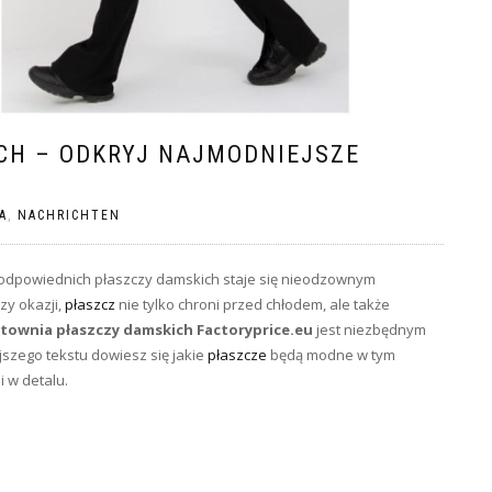
CH – ODKRYJ NAJMODNIEJSZE
A
,
NACHRICHTEN
odpowiednich płaszczy damskich staje się nieodzownym
zy okazji,
płaszcz
nie tylko chroni przed chłodem, ale także
townia płaszczy damskich Factoryprice.eu
jest niezbędnym
jszego tekstu dowiesz się jakie
płaszcze
będą modne w tym
i w detalu.