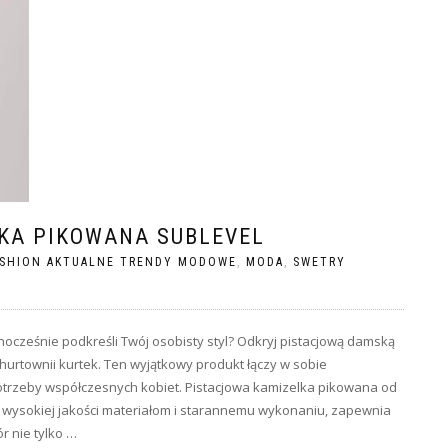
KA PIKOWANA SUBLEVEL
ASHION AKTUALNE TRENDY MODOWE
,
MODA
,
SWETRY
nocześnie podkreśli Twój osobisty styl? Odkryj pistacjową damską
urtownii kurtek. Ten wyjątkowy produkt łączy w sobie
 potrzeby współczesnych kobiet. Pistacjowa kamizelka pikowana od
i wysokiej jakości materiałom i starannemu wykonaniu, zapewnia
r nie tylko …