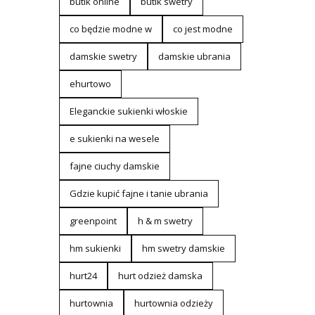
butik online
butik swetry
co będzie modne w
co jest modne
damskie swetry
damskie ubrania
ehurtowo
Eleganckie sukienki włoskie
e sukienki na wesele
fajne ciuchy damskie
Gdzie kupić fajne i tanie ubrania
greenpoint
h & m swetry
hm sukienki
hm swetry damskie
hurt24
hurt odzież damska
hurtownia
hurtownia odzieży