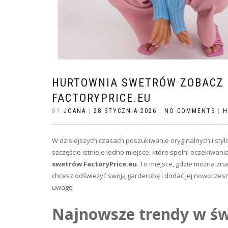
HURTOWNIA SWETRÓW ZOBACZ 
FACTORYPRICE.EU
BY
JOANA
|
28 STYCZNIA 2026
|
NO COMMENTS
|
H
W dzisiejszych czasach poszukiwanie oryginalnych i stylow
szczęście istnieje jedno miejsce, które spełni oczekiwa
swetrów
FactoryPrice.eu
. To miejsce, gdzie można zna
chcesz odświeżyć swoją garderobę i dodać jej nowoczesno
uwagę!
Najnowsze trendy w św